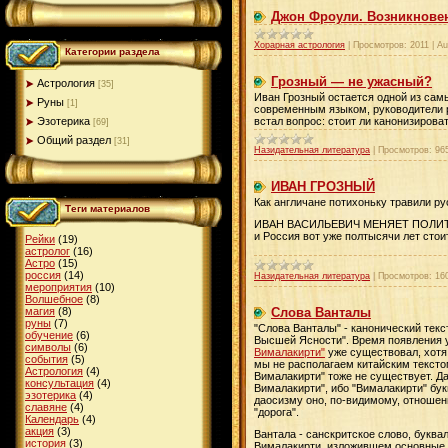
Джон Фроули. Возникновен
Хорарная астрология
|
Просмотров:
2011
|
Au
Категории раздела
Грозный — не ужасный?
Астрология
[35]
Иван Грозный остается одной из сам
Руны
[1]
современным языком, руководители р
встал вопрос: стоит ли канонизирова
Эзотерика
[69]
Общий раздел
[31]
Назидательная литература
|
Просмотров:
96
ИВАН ГРОЗНЫЙ
Как англичане потихоньку травили ру
Теги материалов
ИВАН ВАСИЛЬЕВИЧ МЕНЯЕТ ПОЛИ
и Россия вот уже полтысячи лет сто
Рейки
(19)
астролог
(16)
Астро
(15)
россия
(14)
Назидательная литература
|
Просмотров:
16
мероприятия
(10)
Волшебное
(8)
Слова Ванталы
магия
(8)
руны
(7)
"Слова Ванталы" - канонический тек
обучение
(6)
Высшей Ясности". Время появления уч
символы
(6)
Вималакирти"
уже существовал, хотя 
события
(5)
мы не располагаем китайским текстом
Астрология
(4)
Вималакирти" тоже не существует. Да
консультация
(4)
Вималакирти", ибо "Вималакирти" бук
эзотерика
(4)
даосизму оно, по-видимому, отношени
славяне
(4)
"дорога".
Календарь
(4)
акция
(3)
Вантала - санскритское слово, буква
история
(3)
Вималакирти, изложившем основные по