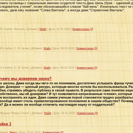
бежать путаницы с сакральным именем создателя текста Дань Шень (букв. - одинокий ду
следователь учения", позже обозначавшийся словом "бай-жень". Изначально текст не 
новать, дали ему название "Слова Ванталы", а иногда даже "Справочник Ванталы".
79
|
Author:
Вантала
|
Добавил:
Майя
|
Дата:
12.02.2010
|
Комментарии (0)
69
|
Author:
С. В. Кулик
|
Добавил:
Майя
|
Дата:
08.02.2010
|
Комментарии (0)
16
|
Author:
С. В. Кулик
|
Добавил:
Майя
|
Дата:
08.02.2010
|
Комментарии (0)
очему мы доверяем науке?
со школы. Даже когда мы чего-то не понимаем, достаточно услышать фразу «уче
дят. Доверие — ценный ресурс, которым многие хотели бы воспользоваться. 
ия, стремясь убедить публику в своей правоте. В результате само понятие наук
 собственно, мы ей доверяем? И тут появляются непризнанные «гении», которы
воспринять их идеи. Даже самим ученым порой становится трудно разобраться,
 вообще имеет столь привилегированное положение в нашем обществе? Почему в
я? Да и можно ли вообще отличить настоящую науку от поддельной?
Журнал "Вокруг Света"
|
Добавил:
Майя
|
Дата:
16.01.2010
|
Комментарии (0)
ейки 1
бавил:
Эвита
|
Дата:
15.01.2010
|
Комментарии (0)