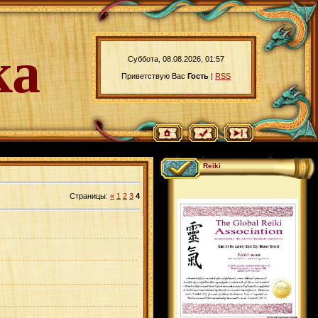
ка
Суббота, 08.08.2026, 01:57
Приветствую Вас
Гость
|
RSS
Reiki
Страницы
:
«
1
2
3
4