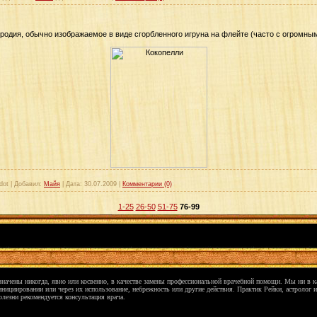
родия, обычно изображаемое в виде
сгорбленного игруна на флейте (часто с огромн
dot
|
Добавил:
Майя
|
Дата:
30.07.2009
|
Комментарии (0)
1-25
26-50
51-75
76-99
азначены никогда, явно или косвенно, в качестве замены профессиональной врачебной помощи. Мы ни в 
нициировании или через их использование, небрежность или другие действия. Практик Рейки, астролог и
олезни рекомендуется консультация врача.