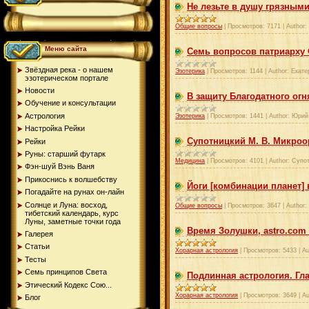
Не лезьте в душу грязными
Общие вопросы
|
Просмотров:
7171
|
Author:
Меню сайта
Семь вопросов патриарху 
Звёздная река - о нашем
Эзотерика
|
Просмотров:
1144
|
Author:
Екате
эзотерическом портале
Новости
В защиту Благодатного огн
Обучение и консультации
Астрология
Эзотерика
|
Просмотров:
1441
|
Author:
Юрий
Настройка Рейки
Супотницкий М. В. Микроо
Рейки
Руны: старший футарк
Медицина
|
Просмотров:
4101
|
Author:
Супот
Фэн-шуй Вэнь Ваня
Прикоснись к волшебству
Йоги [комбинации планет]
Погадайте на рунах oн-лайн
Солнце и Луна: восход,
Общие вопросы
|
Просмотров:
3647
|
Author:
тибетский календарь, курс
Луны, заметные точки года
Время Золушки, astro.com 
Галерея
Статьи
Хорарная астрология
|
Просмотров:
5433
|
Au
Тесты
Семь принципов Света
Подлинная астрология. Гл
Этический Кодекс Сою...
Хорарная астрология
|
Просмотров:
3649
|
Au
Блог