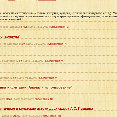
нологиям изготовления (мотанки-закрутки, кувадки, из тканевых квадратов и т. д.). М
на мой взгляд, лучше пользоваться методом группировки по функциям или, если хотите
ала – сказочней.
тникова
|
Добавил:
Freya
|
Дата:
15.01.2010
|
Комментарии (1)
рог колдуна"
 Fiona
|
Добавил:
Майя
|
Дата:
24.12.2009
|
Комментарии (7)
Mel
|
Добавил:
Майя
|
Дата:
12.11.2009
|
Комментарии (0)
Добавил:
Майя
|
Дата:
03.11.2009
|
Комментарии (9)
ния и фантазии. Анализ и использование"
вил:
Майя
|
Дата:
26.10.2009
|
Комментарии (1)
нтичные и кельтские истоки двух сказок А.С. Пушкина
|
Добавил:
Эвита
|
Дата:
07.08.2009
|
Комментарии (4)