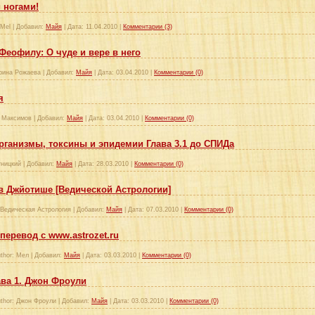
 ногами!
Mel
|
Добавил:
Майя
|
Дата:
11.04.2010
|
Комментарии (3)
Феофилу: О чуде и вере в него
рина Рожаева
|
Добавил:
Майя
|
Дата:
03.04.2010
|
Комментарии (0)
я
 Максимов
|
Добавил:
Майя
|
Дата:
03.04.2010
|
Комментарии (0)
рганизмы, токсины и эпидемии Глава 3.1 до СПИДа
ницкий
|
Добавил:
Майя
|
Дата:
28.03.2010
|
Комментарии (0)
 в Джйотише [Ведической Астрологии]
Ведическая Астрология
|
Добавил:
Майя
|
Дата:
07.03.2010
|
Комментарии (0)
перевод с www.astrozet.ru
thor:
Мел
|
Добавил:
Майя
|
Дата:
03.03.2010
|
Комментарии (0)
ава 1. Джон Фроули
thor:
Джон Фроули
|
Добавил:
Майя
|
Дата:
03.03.2010
|
Комментарии (0)