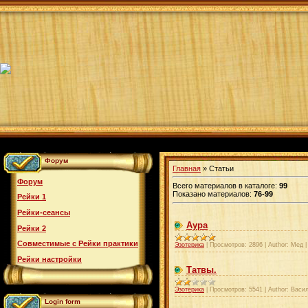
Форум
Главная
»
Статьи
Форум
Всего материалов в каталоге
:
99
Показано материалов
:
76-99
Рейки 1
Рейки-сеансы
Аура
Рейки 2
Совместимые с Рейки практики
Эзотерика
|
Просмотров:
2896
|
Author:
Мед
Рейки настройки
Татвы.
Эзотерика
|
Просмотров:
5541
|
Author:
Васи
Login form