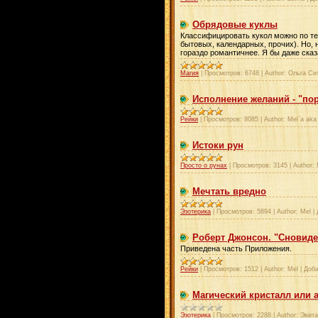
Обрядовые куклы
Классифицировать кукол можно по тех
бытовых, календарных, прочих). Но, 
гораздо романтичнее. Я бы даже сказ
Магия
|
Просмотров:
6748
|
Author:
Ольга Си
Исполнение желаний - "по
Рейки
|
Просмотров:
8085
|
Author:
Mel`a aka
Истоки рун
Просто о рунах
|
Просмотров:
3145
|
Author:
Мечтать вредно
Эзотерика
|
Просмотров:
5894
|
Author:
Mel
|
Роберт Джонсон. "Сновиде
Приведена часть Приложения.
Рейки
|
Просмотров:
1512
|
Author:
Mel
|
Доба
Магический кристалл или а
Эзотерика
|
Просмотров:
2288
|
Author:
Эвита