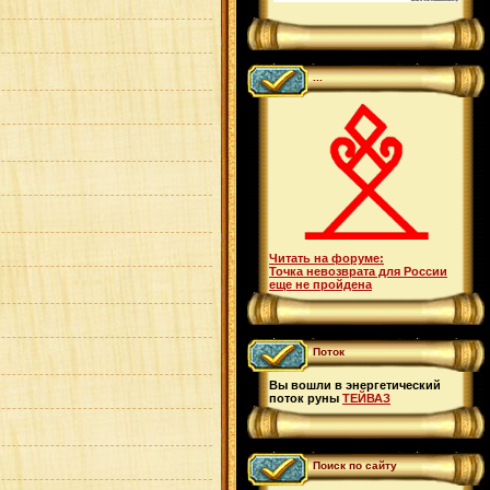
...
Читать на форуме:
Точка невозврата для России
еще не пройдена
Поток
Вы вошли в энергетический
поток руны
ТЕЙВАЗ
Поиск по сайту