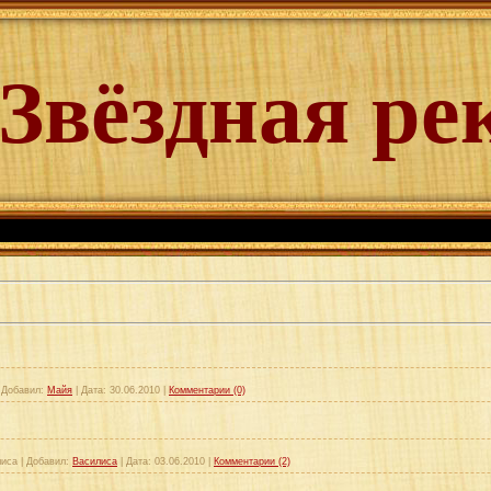
Звёздная ре
|
Добавил:
Майя
|
Дата:
30.06.2010
|
Комментарии (0)
лиса
|
Добавил:
Василиса
|
Дата:
03.06.2010
|
Комментарии (2)