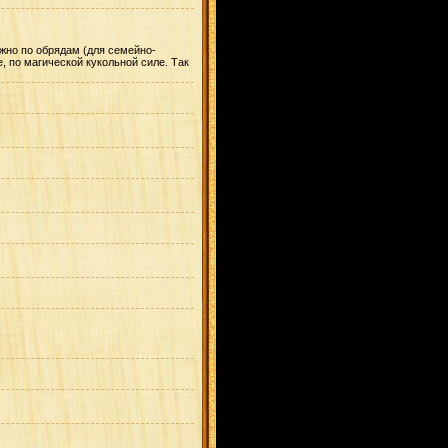
ожно по обрядам (для семейно-
, по магической кукольной силе. Так