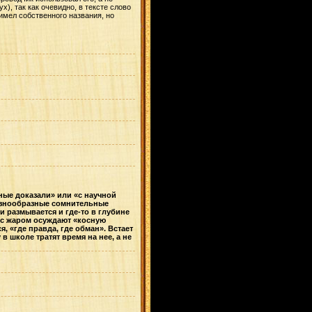
х), так как очевидно, в тексте слово
имел собственного названия, но
ные доказали» или «с научной
Разнообразные сомнительные
и размывается и где-то в глубине
е с жаром осуждают «косную
 «где правда, где обман». Встает
 школе тратят время на нее, а не