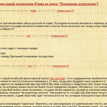
ие новой астрологии (Глава из книги "Подлинная астрология")
thor:
Джон Фроули
|
Добавил:
Майя
|
Дата:
03.03.2010
|
Комментарии (0)
ых противоречивых фигур русской истории. Последняя вспышка интереса к первому ру
усского государства были в княжеском статусе) была несколько лет назад, когда пер
ть Ивана IV?
5
|
Author:
Taja
|
Добавил:
Taja
|
Дата:
21.02.2010
|
Комментарии (0)
сского царя с помощью лекаря.
ТИКУ
ит между Британией и мировым господством
04
|
Author:
Taja
|
Добавил:
Taja
|
Дата:
21.02.2010
|
Комментарии (0)
ст старой китайской философской школы
Дао Цзи Бай
, что в традиционном приблизител
ения (и текста) относится примерно к 12 веку, когда дзен-буддизм (чань) развился в
один из последователей Дао Цзи Бай Е.Висляев сообщал о свидетельствах более поздн
, по которому можно было бы более точно определить возраст. Интересно, что санскр
о Цзи Бай можно также (возможно, это даже более корректно, исходя из значения иеро
вально означает "безупречная чистота". Несмотря на то, что Дао Цзи Бай имеет безусл
я не имеет, и даже иероглиф "дао" используется не тот, которым пользуются при обоз
льно означающее "одиночка". Вероятно, оно фигурировало и в оригинальном тексте, ав
ложения своего учения, которое легло в основу Дао Цзи Бай. Возможно также, что пе