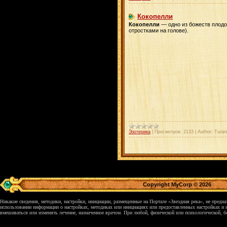
Кокопелли
Кокопелли
— одно из божеств плодо
отростками на голове).
Эзотерика
|
Просмотров:
2133
|
Author:
Turan
Copyright MyCorp © 2026
Никакие сведения, методики, настройки, инициации, размещенные на Портале «Звездная река», не предн
использовании информации о настройках, методиках или инициациях или предоставленных настройках и и
вмешиваться или изменять лечение, назначенное врачом. При любой, физической или психологической, б