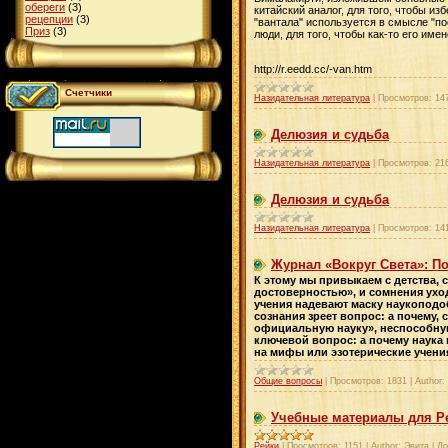
обереги
(3)
китайский аналог, для того, чтобы из
рецепции
(3)
"вантала" используется в смысле "по
Приз
(3)
люди, для того, чтобы как-то его име
http://r.eedd.cc/-van.htm
Счетчики
Назидательная литература
|
Просмотров:
14
Делюзия и судьба
Назидательная литература
|
Просмотров:
21
Делюзия и судьба
Назидательная литература
|
Просмотров:
14
Журнал «Вокруг Света»: П
К этому мы привыкаем с детства, 
достоверностью», и сомнения ухо
учения надевают маску наукоподоб
сознания зреет вопрос: а почему,
официальную науку», неспособную 
ключевой вопрос: а почему наука
на мифы или эзотерические учени
Общие вопросы
|
Просмотров:
1831
|
Author:
Учебные материалы для Р
Рейки
|
Просмотров:
1151
|
Author:
Эвита
|
До