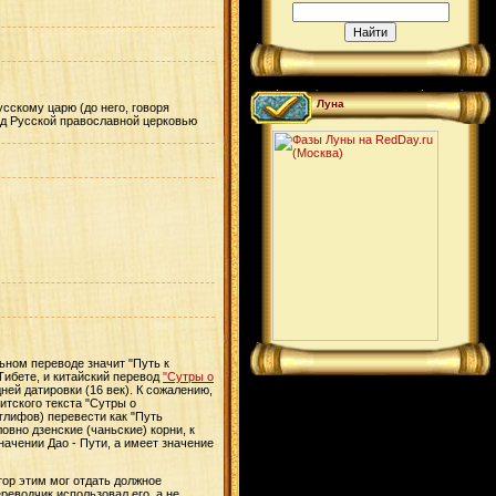
Луна
сскому царю (до него, говоря
ед Русской православной церковью
ьном переводе значит "Путь к
 Тибете, и китайский перевод
"Сутры о
ей датировки (16 век). К сожалению,
итского текста "Сутры о
глифов) перевести как "Путь
овно дзенские (чаньские) корни, к
начении Дао - Пути, а имеет значение
тор этим мог отдать должное
реводчик использовал его, а не