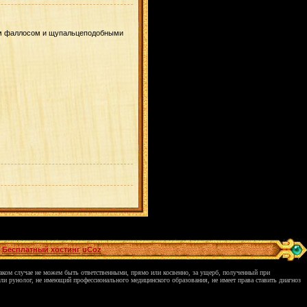
ым фаллосом и
щупальцеподобными
Бесплатный хостинг
uCoz
каком случае не можем быть ответственными, прямо или косвенно, за ущерб, полученный при
ли рунолог, не имеющий профессионального медицинского образования, не имеет права ставить диагноз