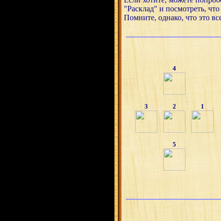
"Расклад" и посмотреть, что
Помните, однако, что это вс
4
3
2
1
5