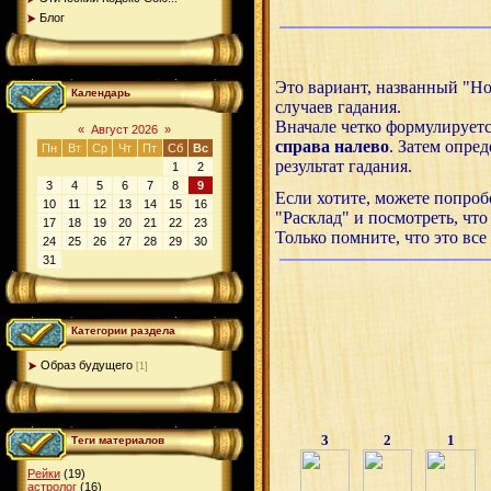
Блог
Это вариант, названный "Н
Календарь
случаев гадания.
Вначале четко формулируетс
«
Август 2026
»
справа налево
. Затем опред
Пн
Вт
Ср
Чт
Пт
Сб
Вс
результат гадания.
1
2
3
4
5
6
7
8
9
Если хотите, можете попроб
10
11
12
13
14
15
16
"Расклад" и посмотреть, что
17
18
19
20
21
22
23
Только помните, что это все
24
25
26
27
28
29
30
31
Категории раздела
Образ будущего
[1]
3
2
1
Теги материалов
Рейки
(19)
астролог
(16)