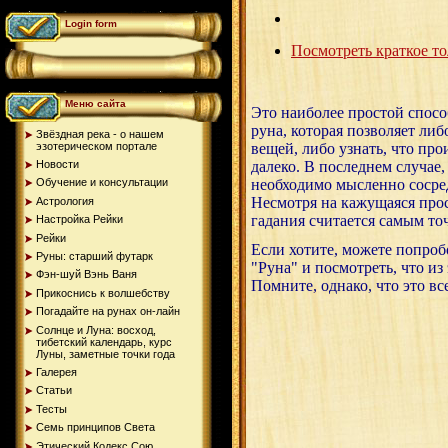
Login form
Посмотреть краткое т
Меню сайта
Это наиболее простой спосо
руна, которая позволяет ли
Звёздная река - о нашем
эзотерическом портале
вещей, либо узнать, что про
Новости
далеко. В последнем случае,
необходимо мысленно сосред
Обучение и консультации
Несмотря на кажущаяся прос
Астрология
гадания считается самым то
Настройка Рейки
Рейки
Если хотите, можете попроб
Руны: старший футарк
"Руна" и посмотреть, что из
Фэн-шуй Вэнь Ваня
Помните, однако, что это вс
Прикоснись к волшебству
Погадайте на рунах oн-лайн
Солнце и Луна: восход,
тибетский календарь, курс
Луны, заметные точки года
Галерея
Статьи
Тесты
Семь принципов Света
Этический Кодекс Сою...