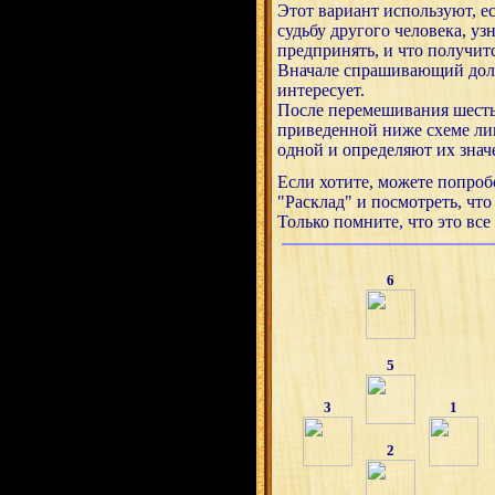
Этот вариант используют, ес
судьбу другого человека, уз
предпринять, и что получитс
Вначале спрашивающий долж
интересует.
После перемешивания шесть
приведенной ниже схеме ли
одной и определяют их знач
Если хотите, можете попроб
"Расклад" и посмотреть, что
Только помните, что это все
6
5
3
1
2