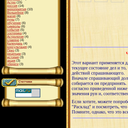
Астро
(15)
россия
(14)
мероприятия
(10)
Волшебное
(8)
магия
(8)
руны
(7)
обучение
(6)
символы
(6)
события
(5)
эзотерика
(4)
Астрология
(4)
славяне
(4)
Календарь
(4)
консультация
(4)
Приз
(3)
рецепции
(3)
история
(3)
акция
(3)
Этот вариант применяется дл
обереги
(3)
текущее состояние дел и то,
действий спрашивающего.
Вначале спрашивающий долж
Счетчики
собирается он предпринять
согласно приведенной ниже 
значения рун и, соответствен
Если хотите, можете попроб
"Расклад" и посмотреть, что
Помните, однако, что это вс