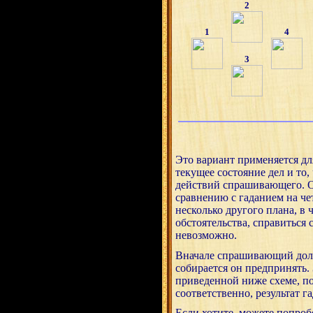
2
1
4
3
Это вариант применяется для
текущее состояние дел и то,
действий спрашивающего. О
сравнению с гаданием на че
несколько другого плана, в 
обстоятельства, справиться
невозможно.
Вначале спрашивающий долж
собирается он предпринять.
приведенной ниже схеме, по
соответственно, результат г
Если хотите, можете попроб