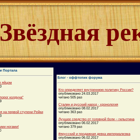
Звёздная ре
и Портала
Блог - оффтопик форума
е яйцом
0
Кто определяет внутреннюю политику России?
опубликовано 24.03.2017
порог колдуна"
читано 505 раз
9
Сталин и русский народ - хронология
опубликовано 08.02.2017
 на первой ступени Рейки
читано 363 раз
3
Лучшее средство от головной боли – гильотина
опубликовано 06.02.2017
ыми ногами!
читано 379 раз
0
#ярусский и продажная девка империализма
опубликовано 06.02.2017