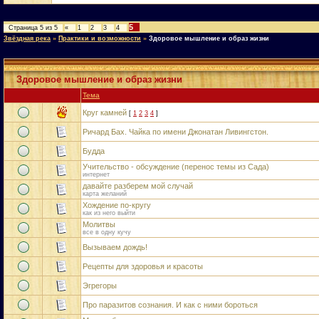
5
Страница
5
из
5
«
1
2
3
4
Звёздная река
»
Практики и возможности
»
Здоровое мышление и образ жизни
Здоровое мышление и образ жизни
Тема
Круг камней
[
1
2
3
4
]
Ричард Бах. Чайка по имени Джонатан Ливингстон.
Будда
Учительство - обсуждение (перенос темы из Сада)
интернет
давайте разберем мой случай
карта желаний
Хождение по-кругу
как из него выйти
Молитвы
все в одну кучу
Вызываем дождь!
Рецепты для здоровья и красоты
Эгрегоры
Про паразитов сознания. И как с ними бороться