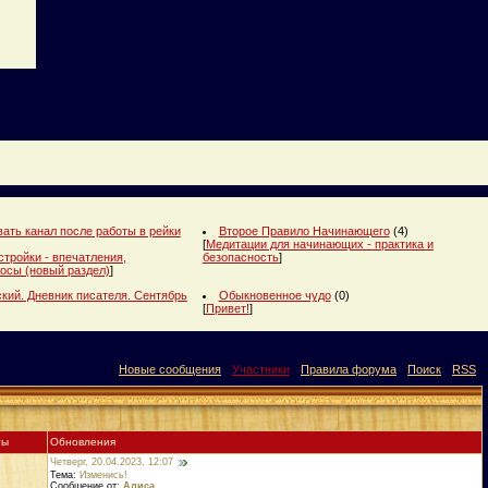
ать канал после работы в рейки
Второе Правило Начинающего
(4)
[
Медитации для начинающих - практика и
стройки - впечатления,
безопасность
]
осы (новый раздел)
]
кий. Дневник писателя. Сентябрь
Обыкновенное чудо
(0)
[
Привет!
]
[
Новые сообщения
·
Участники
·
Правила форума
·
Поиск
·
RSS
]
ты
Обновления
Четверг, 20.04.2023, 12:07
Тема:
Изменись!
Сообщение от:
Алиса