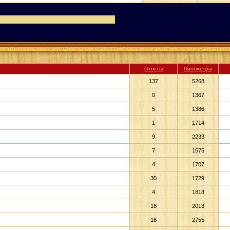
Ответы
Просмотры
137
5268
0
1367
5
1386
1
1714
9
2233
7
1575
4
1707
30
1729
4
1818
18
2013
16
2755