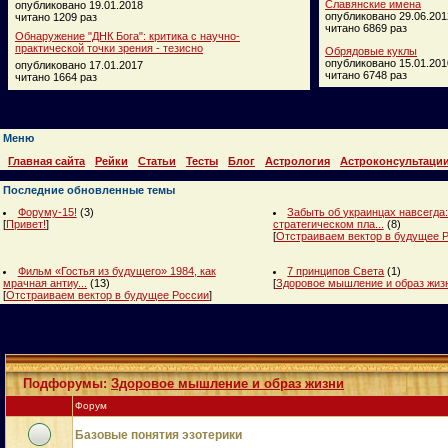
Славянские имена
опубликовано 19.01.2018
опубликовано 29.06.201
читано 1209 раз
читано 6869 раз
Обнаружение "ДНК Бога": критика с научно-
практической точки зрения - тезисно
Обрядовые куклы
опубликовано 15.01.201
опубликовано 17.01.2017
читано 6748 раз
читано 1664 раз
Меню
Главная сайта
Рейки
Статьи
Тесты
Блог
Астрология
Астроконсультаци
Последние обновленные темы
Форуму-15!
(3)
Забыть об украинцах навсегда:
[
Привет!
]
стратегическом пла...
(8)
[
Отстраиваем вектор в будущее 
Фильм «Гостья из будущего» 1984, как
7 принципов Света
(1)
мрачная антиу...
(13)
[
Здоровое мышление и образ жиз
[
Отстраиваем вектор в будущее России
]
Подфорумы:
Здоровое мышление и образ жизни
Форум
Базовые понятия эзотерики