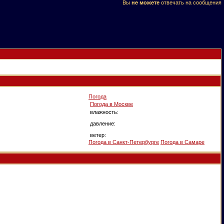
Вы
не можете
отвечать на сообщения
Погода
Погода в
Москве
влажность:
давление:
ветер:
Погода в Санкт-Петербурге
Погода в Самаре