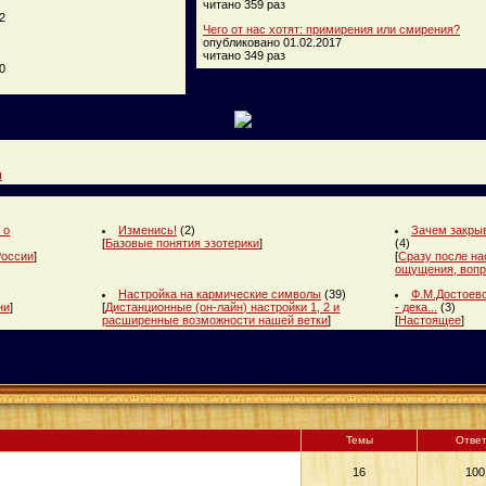
читано 359 раз
2
Чего от нас хотят: примирения или смирения?
опубликовано 01.02.2017
читано 349 раз
0
и
 о
Изменись!
(2)
Зачем закрыв
[
Базовые понятия эзотерики
]
(4)
России
]
[
Сразу после на
ощущения, вопр
Настройка на кармические символы
(39)
Ф.М.Достоевс
ни
]
[
Дистанционные (он-лайн) настройки 1, 2 и
- дека...
(3)
расширенные возможности нашей ветки
]
[
Настоящее
]
Темы
Отве
16
100