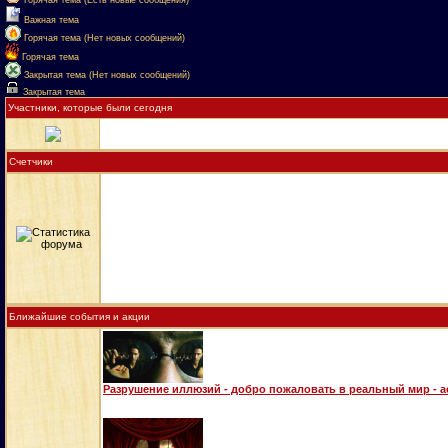
Горячая тема (Есть новые сообщения)
Важная тема
Горячая тема (Нет новых сообщений)
Горячая тема
Закрытая тема (Нет новых сообщений)
Закрытая тема
Участники, которые были сегодня
Счетчики
Ближайшие события и акции
Разрушение иллюзий - добро пожаловать в реальный мир - 