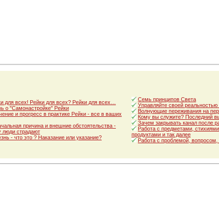
Семь принципов Света
и для всех! Рейки для всех? Рейки для всех…
Управляйте своей реальностью
ь о "Самонастройке" Рейки
Волнующие переживания на пер
ение и прогресс в практике Рейки - все в ваших
Кому вы служите? Последний в
Зачем закрывать канал после р
чальная причина и внешние обстоятельства -
Работа с предметами, стихиями
 люди страдают
продуктами и так далее
знь - что это ? Наказание или указание?
Работа с проблемой, вопросом,