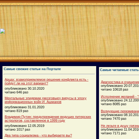
Самые свежие статьи на Портале
Самые читаемые стать
Арцах: взамоприемлемое решение конфликта есть -
Диагностика и очищени
пойдут ли на этот вариант?
опубликовано 20.07.201
опубликовано 30.10.2020
читано 10618 раз
читано 646 раз
Исполнение желаний - "
Ментальные эпидемии «мозговые» вирусы в эпоху
опубликовано 24.12.200
информационных войн И. Ашманов
читано 8085 раз
опубликовано 31.01.2020
читано 819 раз
Волнующие переживания
опубликовано 08.10.201
Владимир Путин: предупреждение ведущих питерских
читано 7470 раз
астрологов, составленное в 1999 году
опубликовано 12.05.2019
Не лезьте в душу грязн
читано 1017 раз
опубликовано 11.04.201
читано 7171 раз
Два типа социализма - что выбираете вы?