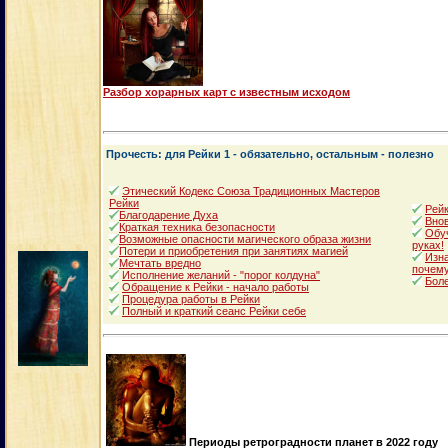
Разбор хорарных карт с известным исходом
Прочесть: для Рейки 1 - обязательно, остальным - полезно
Этический Кодекс Союза Традиционных Мастеров
Рейки
Рейк
Благодарение Духа
Внов
Краткая техника безопасности
Обуч
Возможные опасности магического образа жизни
руках!
Потери и приобретения при занятиях магией
Изна
Мечтать вредно
почему
Исполнение желаний - "порог колдуна"
Боле
Обращение к Рейки - начало работы
Процедура работы в Рейки
Полный и краткий сеанс Рейки себе
Периоды ретроградности планет в 2022 году