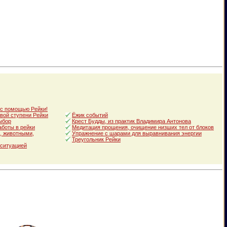
 с помощью Рейки!
вой ступени Рейки
Ёжик событий
ыбор
Крест Будды, из практик Владимира Антонова
аботы в рейки
Медитация прощения, очищение низших тел от блоков
, животными,
Упражнение с шарами для выравнивания энергии
Треугольник Рейки
 ситуацией