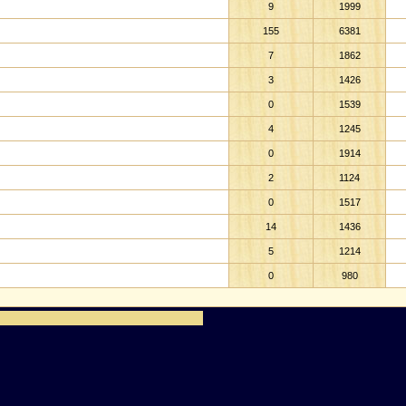
9
1999
155
6381
7
1862
3
1426
0
1539
4
1245
0
1914
2
1124
0
1517
14
1436
5
1214
0
980