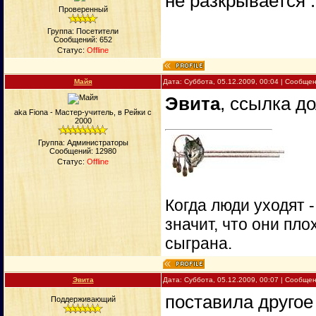
не разкрывается :
Проверенный
Группа: Посетители
Сообщений:
652
Статус:
Offline
Майя
Дата: Суббота, 05.12.2009, 00:04 | Сообще
Эвита
, ссылка до
aka Fiona - Мастер-учитель, в Рейки с
2000
Группа: Администраторы
Сообщений:
12980
Статус:
Offline
Когда люди уходят 
значит, что они пло
сыграна.
Эвита
Дата: Суббота, 05.12.2009, 00:07 | Сообще
поставила другое
Поддерживающий