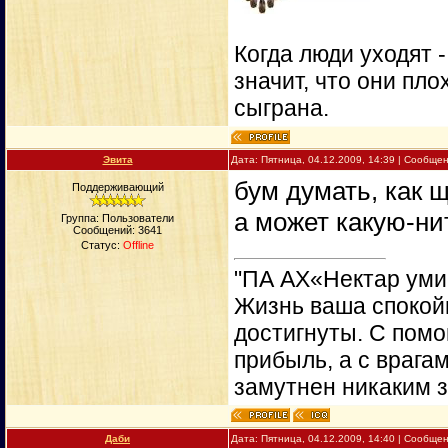
Когда люди уходят 
значит, что они пло
сыграна.
Эвита
Дата: Пятница, 04.12.2009, 14:39 | Сообще
бум думать, как 
Поддерживающий
а может какую-ни
Группа: Пользователи
Сообщений:
3641
Статус:
Offline
"ПА АХ«Нектар уми
Жизнь ваша спокойн
достигнуты. С пом
прибыль, а с врага
замутнен никаким 
Даби
Дата: Пятница, 04.12.2009, 14:40 | Сообще