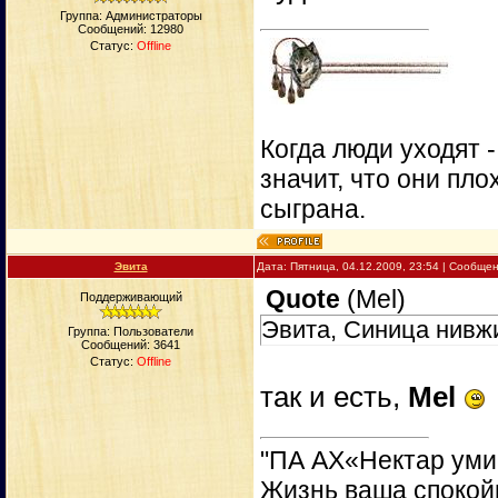
Группа: Администраторы
Сообщений:
12980
Статус:
Offline
Когда люди уходят 
значит, что они пло
сыграна.
Эвита
Дата: Пятница, 04.12.2009, 23:54 | Сообще
Quote
(
Mel
)
Поддерживающий
Эвита, Синица нивжис
Группа: Пользователи
Сообщений:
3641
Статус:
Offline
так и есть,
Mel
"ПА АХ«Нектар уми
Жизнь ваша спокойн