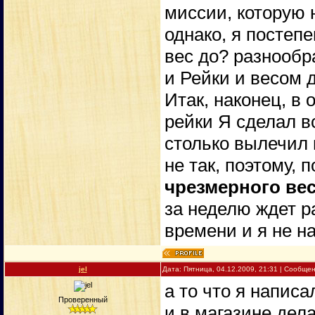
миссии, которую н
однако, я постепе
вес до? разнообр
и Рейки и весом 
Итак, наконец, в
рейки Я сделал в
столько вылечил 
не так, поэтому, 
чрезмерного вес
за неделю ждет р
времени и я не н
jel
Дата: Пятница, 04.12.2009, 21:31 | Сообще
а то что я написа
Проверенный
и в магазине дела