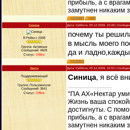
прибыль, а с врага
замутнен никаким 
Синица
Дата: Суббота, 05.12.2009, 10:49 | Сообще
почему ты решила
В Рейки с 2008
в мысль моего по
Группа: Активные
да и ладно,кажды
Сообщений:
4609
Статус:
Offline
Эвита
Дата: Суббота, 05.12.2009, 10:53 | Сообще
Синица
, я всё 
Поддерживающий
Группа: Пользователи
Сообщений:
3641
"ПА АХ«Нектар уми
Статус:
Offline
Жизнь ваша спокойн
достигнуты. С пом
прибыль, а с врага
замутнен никаким 