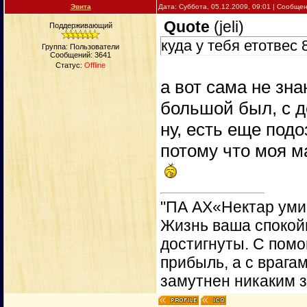
Эвита
Дата: Суббота, 05.12.2009, 09:01 | Сообще
Quote
(
jeli
)
Поддерживающий
куда у тебя етотвес 
Группа: Пользователи
Сообщений:
3641
Статус:
Offline
а вот сама не зн
большой был, с д
ну, есть еще подо
потому что моя ма
"ПА АХ«Нектар уми
Жизнь ваша спокойн
достигнуты. С пом
прибыль, а с врага
замутнен никаким 