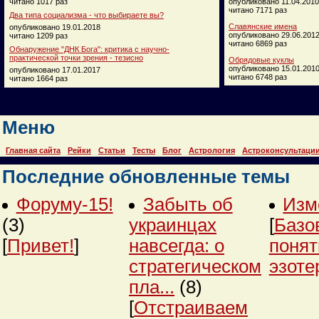
читано 1017 раз
опубликовано 11.04.2010
читано 7171 раз
Два типа социализма - что выбираете вы?
Славянские имена
опубликовано 19.01.2018
опубликовано 29.06.201
читано 1209 раз
читано 6869 раз
Обнаружение "ДНК Бога": критика с научно-
практической точки зрения - тезисно
Обрядовые куклы
опубликовано 15.01.201
опубликовано 17.01.2017
читано 6748 раз
читано 1664 раз
Меню
Главная сайта
Рейки
Статьи
Тесты
Блог
Астрология
Астроконсультаци
Последние обновленные темы
Форуму-15!
Забыть об
Изм
(3)
украинцах
[
Базо
[
Привет!
]
навсегда: о
понят
стратегическом
эзоте
пла...
(8)
[
Отстраиваем