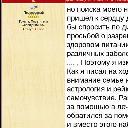
jel
Дата: Пятница, 04.12.2009, 21:26 | Сообще
но поиска моего 
Проверенный
пришел к сердцу 
Группа: Посетители
бы спросить по ди
Сообщений:
652
Статус:
Offline
просьбой о разр
здоровом питании
различных заболев
.... , Поэтому я и
Как я писал на хо
внимание семье и
астрология и рей
самочувствие. Ра
за помощью в леч
обратился за пом
и вместо этого наб