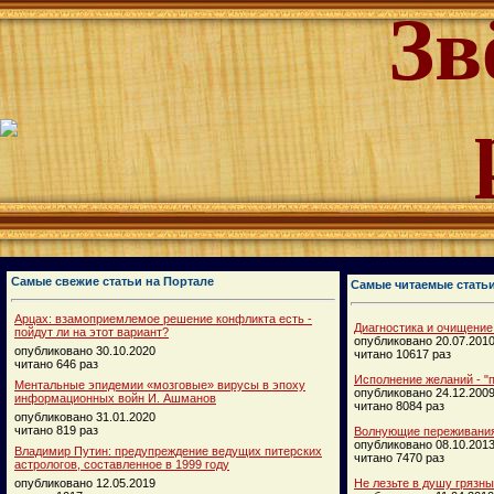
Зв
Самые свежие статьи на Портале
Самые читаемые стать
Арцах: взамоприемлемое решение конфликта есть -
Диагностика и очищение
пойдут ли на этот вариант?
опубликовано 20.07.201
опубликовано 30.10.2020
читано 10617 раз
читано 646 раз
Исполнение желаний - "п
Ментальные эпидемии «мозговые» вирусы в эпоху
опубликовано 24.12.200
информационных войн И. Ашманов
читано 8084 раз
опубликовано 31.01.2020
читано 819 раз
Волнующие переживания
опубликовано 08.10.201
Владимир Путин: предупреждение ведущих питерских
читано 7470 раз
астрологов, составленное в 1999 году
опубликовано 12.05.2019
Не лезьте в душу грязн