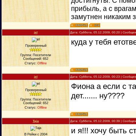
достигнуты. С пом
прибыль, а с врага
замутнен никаким 
jel
Дата: Суббота, 05.12.2009, 00:20 | Сообще
куда у тебя етотв
Проверенный
Группа: Посетители
Сообщений:
652
Статус:
Offline
jel
Дата: Суббота, 05.12.2009, 00:23 | Сообще
Фиона а если с т
Проверенный
дет....... ну????
Группа: Посетители
Сообщений:
652
Статус:
Offline
Taja
Дата: Суббота, 05.12.2009, 00:39 | Сообще
и я!!! хочу быть
В Рейки с 2004