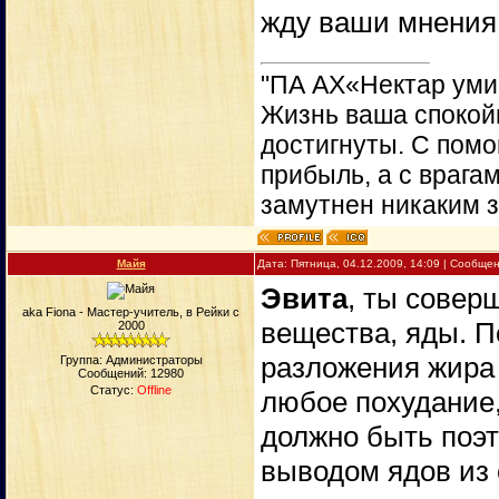
жду ваши мнения
"ПА АХ«Нектар уми
Жизнь ваша спокойн
достигнуты. С пом
прибыль, а с врага
замутнен никаким 
Майя
Дата: Пятница, 04.12.2009, 14:09 | Сообще
Эвита
, ты совер
aka Fiona - Мастер-учитель, в Рейки с
вещества, яды. П
2000
разложения жира 
Группа: Администраторы
Сообщений:
12980
Статус:
Offline
любое похудание,
должно быть поэ
выводом ядов из 