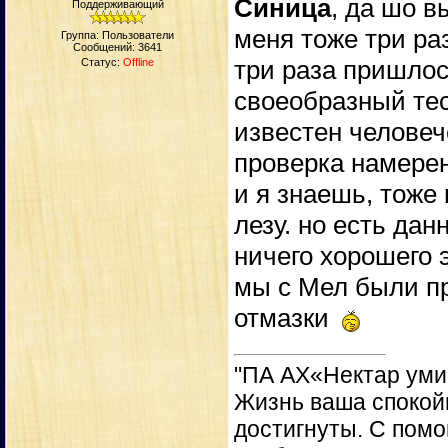
Синица
, да шо в
Поддерживающий
меня тоже три ра
Группа: Пользователи
Сообщений:
3641
три раза пришлось
Статус:
Offline
своеобразный тес
известен человеч
проверка намере
и я знаешь, тоже
лезу. но есть дан
ничего хорошего 
мы с Мел были пр
отмазки
"ПА АХ«Нектар уми
Жизнь ваша спокойн
достигнуты. С пом