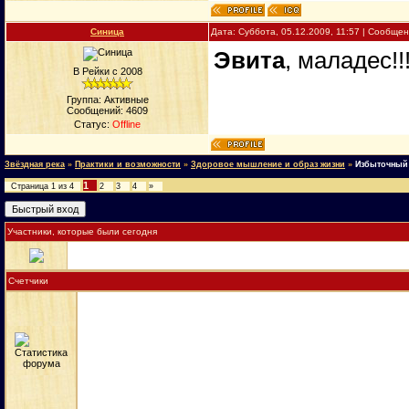
Синица
Дата: Суббота, 05.12.2009, 11:57 | Сообще
Эвита
, маладес!!
В Рейки с 2008
Группа: Активные
Сообщений:
4609
Статус:
Offline
Звёздная река
»
Практики и возможности
»
Здоровое мышление и образ жизни
»
Избыточный
1
Страница
1
из
4
2
3
4
»
Участники, которые были сегодня
Счетчики