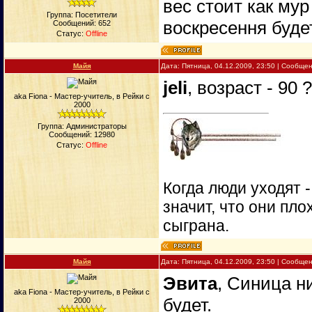
вес стоит как мур
Группа: Посетители
вoскресення буде
Сообщений:
652
Статус:
Offline
Майя
Дата: Пятница, 04.12.2009, 23:50 | Сообще
jeli
, возраст - 90 
aka Fiona - Мастер-учитель, в Рейки с
2000
Группа: Администраторы
Сообщений:
12980
Статус:
Offline
Когда люди уходят 
значит, что они пло
сыграна.
Майя
Дата: Пятница, 04.12.2009, 23:50 | Сообще
Эвита
, Синица н
aka Fiona - Мастер-учитель, в Рейки с
будет.
2000