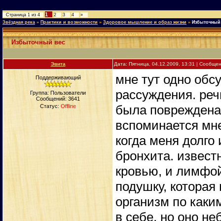
1
Страница
1
из
4
2
3
4
»
Звёздная река
»
Практики и возможности
»
Здоровое мышление и образ жизни
»
Избыточный
Избыточный вес
Эвита
Дата: Пятница, 04.12.2009, 13:31 | Сообще
мне тут одно обс
Поддерживающий
рассуждения. реч
Группа: Пользователи
Сообщений:
3641
была повреждена 
Статус:
Offline
вспоминается мне,
когда меня долго
бронхита. извест
кровью, и лимфой
подушку, которая 
организм по каки
в себе, но оно н