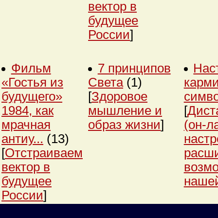
вектор в
будущее
России
]
Фильм
7 принципов
Нас
«Гостья из
Света
(1)
карми
будущего»
[
Здоровое
симв
1984, как
мышление и
[
Дист
мрачная
образ жизни
]
(он-л
антиу...
(13)
настр
[
Отстраиваем
расш
вектор в
возм
будущее
нашей
России
]