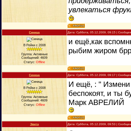
придерживаться, 
увлекаться фрук
Синица
Дата: Суббота, 05.12.2009, 09:15 | Сообще
и ещё,как вспомн
В Рейки с 2008
рыбим жиром брр
Группа: Активные
Сообщений:
4609
Статус:
Offline
Синица
Дата: Суббота, 05.12.2009, 09:17 | Сообще
И ещё, : " Измен
В Рейки с 2008
беспокоят, и ты б
Группа: Активные
Марк АВРЕЛИЙ
Сообщений:
4609
Статус:
Offline
Эвита
Дата: Суббота, 05.12.2009, 09:53 | Сообще