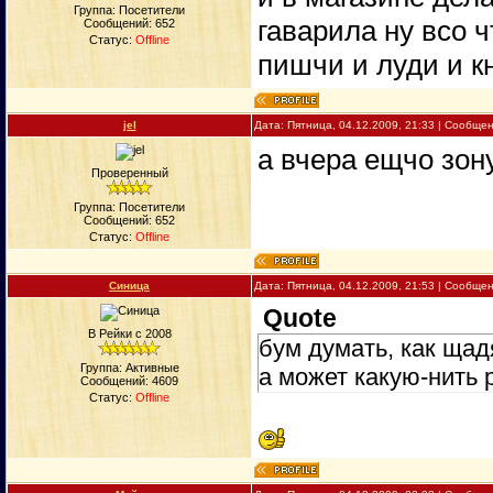
Группа: Посетители
гаварила ну всо 
Сообщений:
652
Статус:
Offline
пишчи и луди и к
jel
Дата: Пятница, 04.12.2009, 21:33 | Сообще
а вчера ещчо зон
Проверенный
Группа: Посетители
Сообщений:
652
Статус:
Offline
Синица
Дата: Пятница, 04.12.2009, 21:53 | Сообще
Quote
В Рейки с 2008
бум думать, как щад
Группа: Активные
а может какую-нить 
Сообщений:
4609
Статус:
Offline