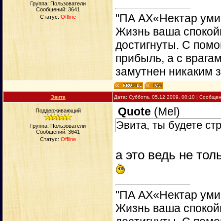
Группа: Пользователи
Сообщений:
3641
"ПА АХ«Нектар уми
Статус:
Offline
Жизнь ваша спокойн
достигнуты. С пом
прибыль, а с врага
замутнен никаким 
Эвита
Дата: Суббота, 05.12.2009, 00:10 | Сообще
Quote
(
Mel
)
Поддерживающий
Эвита, ты будете ст
Группа: Пользователи
Сообщений:
3641
Статус:
Offline
а это ведь не тол
"ПА АХ«Нектар уми
Жизнь ваша спокойн