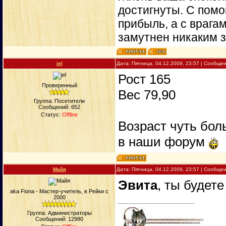
достигнуты. С пом
прибыль, а с врага
замутнен никаким 
jel
Дата: Пятница, 04.12.2009, 23:57 | Сообще
Рост 165
Проверенный
Вес 79,90
Группа: Посетители
Сообщений:
652
Статус:
Offline
Возраст чуть бол
в наши форум
Майя
Дата: Пятница, 04.12.2009, 23:57 | Сообще
Эвита
, ты будет
aka Fiona - Мастер-учитель, в Рейки с
2000
Группа: Администраторы
Сообщений:
12980