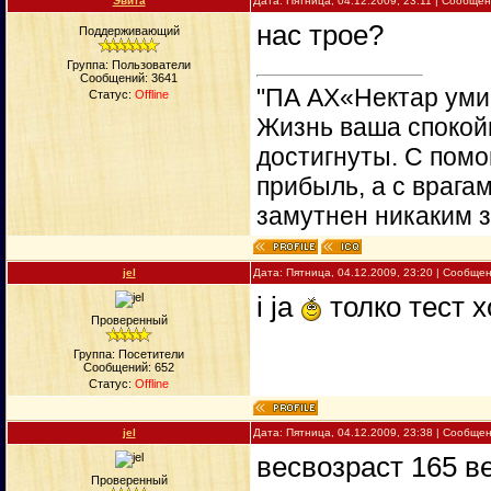
Эвита
Дата: Пятница, 04.12.2009, 23:11 | Сообще
нас трое?
Поддерживающий
Группа: Пользователи
Сообщений:
3641
"ПА АХ«Нектар уми
Статус:
Offline
Жизнь ваша спокойн
достигнуты. С пом
прибыль, а с врага
замутнен никаким 
jel
Дата: Пятница, 04.12.2009, 23:20 | Сообще
i ja
толко тест 
Проверенный
Группа: Посетители
Сообщений:
652
Статус:
Offline
jel
Дата: Пятница, 04.12.2009, 23:38 | Сообще
весвозраст 165 ве
Проверенный