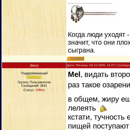
Когда люди уходят 
значит, что они пло
сыграна.
Эвита
Дата: Пятница, 04.12.2009, 14:25 | Сообще
Mel
, видать втор
Поддерживающий
раз такое озаре
Группа: Пользователи
Сообщений:
3641
Статус:
Offline
в общем, жиру ещ
лелеять
кстати, тучность
пищей поступают 