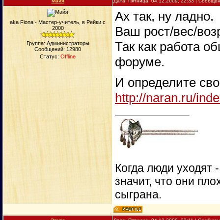
Майя
Дата: Пятница, 04.12.2009, 22:33 | Сообще
Ах так, ну ладно.
aka Fiona - Мастер-учитель, в Рейки с
Ваш рост/вес/воз
2000
Так как работа об
Группа: Администраторы
Сообщений:
12980
Статус:
Offline
форуме.
И определите сво
http://naran.ru/in
Когда люди уходят 
значит, что они пло
сыграна.