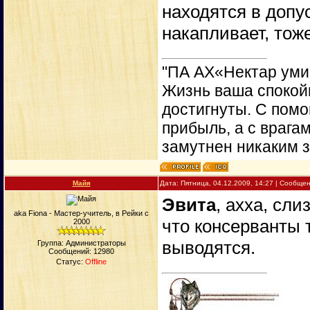
находятся в допу
накапливает, тоже
"ПА АХ«Нектар уми
Жизнь ваша спокойн
достигнуты. С пом
прибыль, а с врага
замутнен никаким 
Майя
Дата: Пятница, 04.12.2009, 14:27 | Сообще
Эвита
, ахха, сли
aka Fiona - Мастер-учитель, в Рейки с
что консерванты 
2000
выводятся.
Группа: Администраторы
Сообщений:
12980
Статус:
Offline