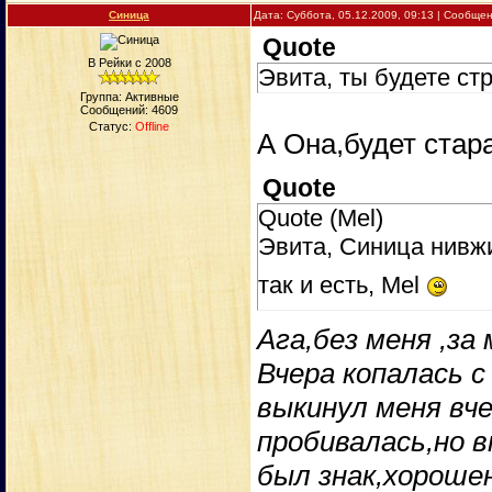
Синица
Дата: Суббота, 05.12.2009, 09:13 | Сообще
Quote
В Рейки с 2008
Эвита, ты будете стр
Группа: Активные
Сообщений:
4609
Статус:
Offline
А Она,будет стар
Quote
Quote (Mel)
Эвита, Синица нивжис
так и есть, Mel
Ага,без меня ,за
Вчера копалась с
выкинул меня вче
пробивалась,но 
был знак,хороше