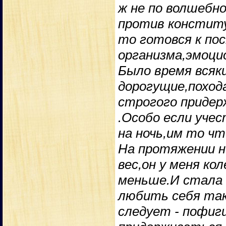
ж не по волшебн
против конститу
то готовся к по
организма,эмоци
Было время всяк
дорогущие,поход
строгого придер
.Особо если уче
на ночь,им то чт
На протяжении н
вес,он у меня ко
меньше.И стала 
любить себя так
следует - пофиг