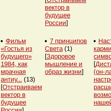
вектор в
будущее
России
]
Фильм
7 принципов
Нас
«Гостья из
Света
(1)
карми
будущего»
[
Здоровое
симв
1984, как
мышление и
[
Дист
мрачная
образ жизни
]
(он-л
антиу...
(13)
настр
[
Отстраиваем
расш
вектор в
возм
будущее
нашей
России
]