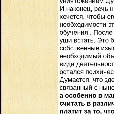
уничтожением Дух
И наконец, речь н
хочется, чтобы ег
необходимости эт
обучения . После
уши встать. Это 
собственные изыск
необходимый объё
вида деятельност
остался психичес
Думается, что зд
связанный с нын
а особенно в маг
считать в разл
платит за то, ч