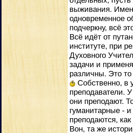
отдельных, пусть 
выживания. Имен
одновременное об
подчеркну, всё эт
Всё идёт от пута
институте, при р
Духовного Учител
задачи и применя
различны. Это то
Собственно, в 
преподаватели. У 
они преподают. Т
гуманитарные - и
преподаются, как
Вон, та же истор