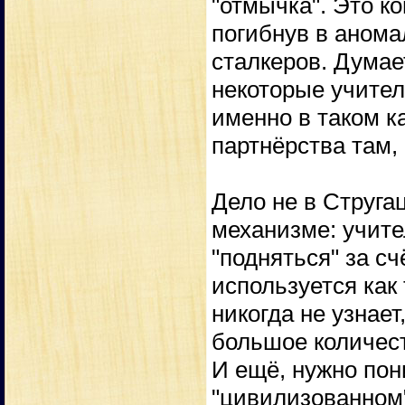
"отмычка". Это ко
погибнув в анома
сталкеров. Думае
некоторые учител
именно в таком к
партнёрства там, 
Дело не в Струга
механизме: учит
"подняться" за сч
используется как
никогда не узнает
большое количест
И ещё, нужно пон
"цивилизованном"