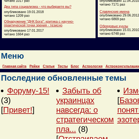
читано 1017 раз
опубликовано 11.04.2010
читано 7171 раз
Два типа социализма - что выбираете вы?
Славянские имена
опубликовано 19.01.2018
опубликовано 29.06.201
читано 1209 раз
читано 6869 раз
Обнаружение "ДНК Бога": критика с научно-
практической точки зрения - тезисно
Обрядовые куклы
опубликовано 15.01.201
опубликовано 17.01.2017
читано 6748 раз
читано 1664 раз
Меню
Главная сайта
Рейки
Статьи
Тесты
Блог
Астрология
Астроконсультаци
Последние обновленные темы
Форуму-15!
Забыть об
Изм
(3)
украинцах
[
Базо
[
Привет!
]
навсегда: о
понят
стратегическом
эзоте
пла...
(8)
[
Отстраиваем