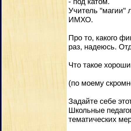
- под катом.
Учитель "магии" л
ИМХО.
Про то, какого ф
раз, надеюсь. От
Что такое хороши
(по моему скром
Задайте себе это
Школьные педагог
тематических ме