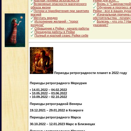
Краткая техника безопасности
Рейки для всех…
Возможные опасности магического
Вновь о "Самонастрой
образа жизни
Обучение и прогресс в
Потери и приобретения при занятиях
Рейки - все в ваших рука
магией
Изначальная причина 
Мечтать вредно
обстоятельства - почему
Исполнение желаний - "порог
Болезнь - что это ? Н
колдуна"
указание?
Обращение к Рейки - начало работы
Процедура работы в Рейки
Полный и краткий сеанс Рейки себе
Периоды ретроградности планет в 2022 году
Периоды ретроградного Меркурия
• 14.01.2022 – 04.02.2022
• 10.05.2022 – 03.06.2022
• 10.09.2022 – 02.10.2022
Периоды ретроградной Венеры
19.12.2021 – 29.01.2022 в Козероге
Периоды ретроградного Марса
30.10.2022 – 12.01.2023 Марс в Близнецах