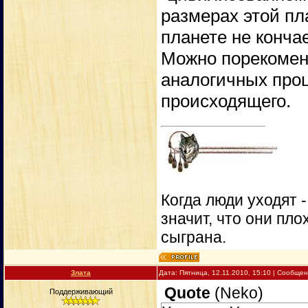
размерах этой пл
планете не кончае
Можно порекомен
аналогичных проц
происходящего.
Когда люди уходят 
значит, что они пло
сыграна.
Злата
Дата: Пятница, 12.11.2010, 15:10 | Сообще
Quote
(
Neko
)
Поддерживающий