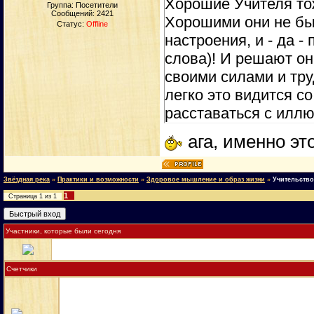
Хорошие Учителя то
Группа: Посетители
Сообщений:
2421
Хорошими они не был
Статус:
Offline
настроения, и - да 
слова)! И решают он
своими силами и тру
легко это видится с
расставаться с иллю
ага, именно эт
Звёздная река
»
Практики и возможности
»
Здоровое мышление и образ жизни
»
Учительство
1
Страница
1
из
1
Участники, которые были сегодня
Счетчики