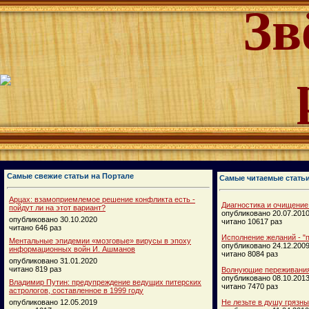
Зв
Самые свежие статьи на Портале
Самые читаемые стать
Арцах: взамоприемлемое решение конфликта есть -
Диагностика и очищение
пойдут ли на этот вариант?
опубликовано 20.07.201
опубликовано 30.10.2020
читано 10617 раз
читано 646 раз
Исполнение желаний - "п
Ментальные эпидемии «мозговые» вирусы в эпоху
опубликовано 24.12.200
информационных войн И. Ашманов
читано 8084 раз
опубликовано 31.01.2020
читано 819 раз
Волнующие переживания
опубликовано 08.10.201
Владимир Путин: предупреждение ведущих питерских
читано 7470 раз
астрологов, составленное в 1999 году
опубликовано 12.05.2019
Не лезьте в душу грязн