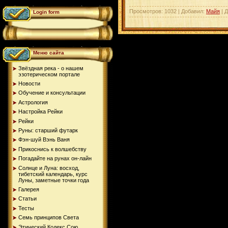
Просмотров: 1032 | Добавил:
Майя
| 
Login form
Меню сайта
Звёздная река - о нашем
эзотерическом портале
Новости
Обучение и консультации
Астрология
Настройка Рейки
Рейки
Руны: старший футарк
Фэн-шуй Вэнь Ваня
Прикоснись к волшебству
Погадайте на рунах oн-лайн
Солнце и Луна: восход,
тибетский календарь, курс
Луны, заметные точки года
Галерея
Статьи
Тесты
Семь принципов Света
Этический Кодекс Сою...