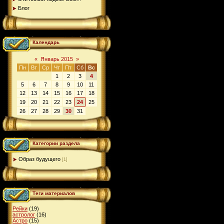
Блог
Календарь
«
Январь 2015
»
Пн
Вт
Ср
Чт
Пт
Сб
Вс
1
2
3
4
5
6
7
8
9
10
11
12
13
14
15
16
17
18
19
20
21
22
23
24
25
26
27
28
29
30
31
Категории раздела
Образ будущего
[1]
Теги материалов
Рейки
(19)
астролог
(16)
Астро
(15)