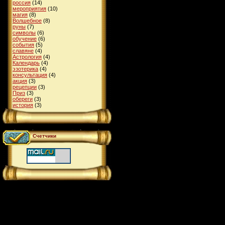
россия
(14)
мероприятия
(10)
магия
(8)
Волшебное
(8)
руны
(7)
символы
(6)
обучение
(6)
события
(5)
славяне
(4)
Астрология
(4)
Календарь
(4)
эзотерика
(4)
консультация
(4)
акция
(3)
рецепции
(3)
Приз
(3)
обереги
(3)
история
(3)
Счетчики