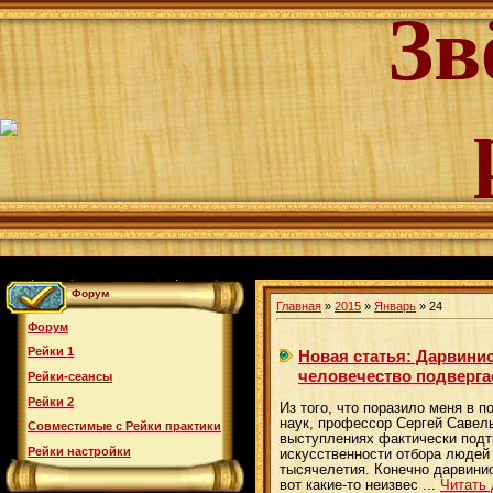
Зв
Форум
Главная
»
2015
»
Январь
»
24
Форум
Рейки 1
Новая статья: Дарвинис
человечество подверга
Рейки-сеансы
Рейки 2
Из того, что поразило меня в 
наук, профессор Сергей Савель
Совместимые с Рейки практики
выступлениях фактически под
Рейки настройки
искусственности отбора людей
тысячелетия. Конечно дарвинис
вот какие-то неизвес
...
Читать