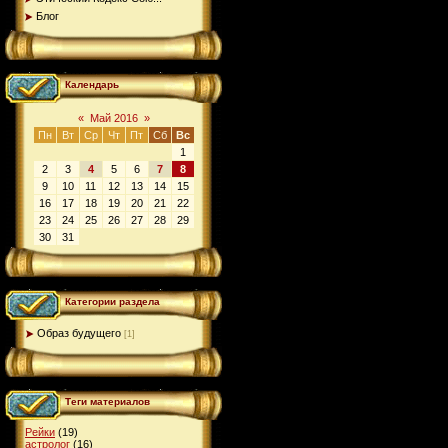
Блог
Календарь
«
Май 2016
»
Пн
Вт
Ср
Чт
Пт
Сб
Вс
1
2
3
4
5
6
7
8
9
10
11
12
13
14
15
16
17
18
19
20
21
22
23
24
25
26
27
28
29
30
31
Категории раздела
Образ будущего
[1]
Теги материалов
Рейки
(19)
астролог
(16)