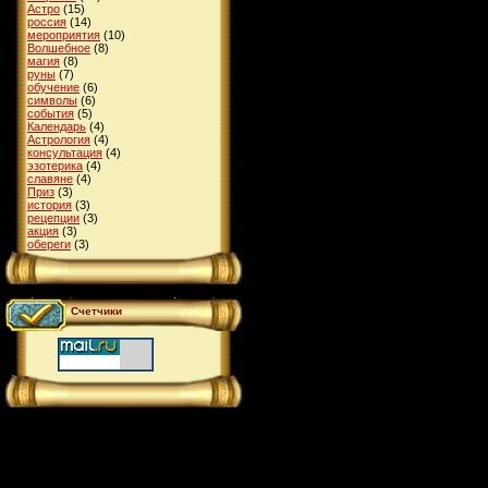
Астро
(15)
россия
(14)
мероприятия
(10)
Волшебное
(8)
магия
(8)
руны
(7)
обучение
(6)
символы
(6)
события
(5)
Календарь
(4)
Астрология
(4)
консультация
(4)
эзотерика
(4)
славяне
(4)
Приз
(3)
история
(3)
рецепции
(3)
акция
(3)
обереги
(3)
Счетчики