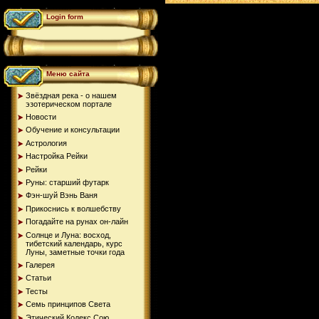
Login form
Меню сайта
Звёздная река - о нашем
эзотерическом портале
Новости
Обучение и консультации
Астрология
Настройка Рейки
Рейки
Руны: старший футарк
Фэн-шуй Вэнь Ваня
Прикоснись к волшебству
Погадайте на рунах oн-лайн
Солнце и Луна: восход,
тибетский календарь, курс
Луны, заметные точки года
Галерея
Статьи
Тесты
Семь принципов Света
Этический Кодекс Сою...