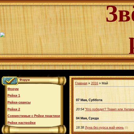
Зв
Форум
Главная
»
2016
»
Май
Форум
Рейки 1
07 Мая, Суббота
Рейки-сеансы
Рейки 2
20:54
"Кто победит? Трамп или Хилари
Совместимые с Рейки практики
04 Мая, Среда
Рейки настройки
18:38
Луна без курса май-июнь
(0)