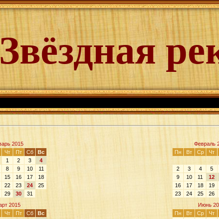
Звёздная ре
варь 2015
Февраль 
Чт
Пт
Сб
Вс
Пн
Вт
Ср
Чт
1
2
3
4
8
9
10
11
2
3
4
5
15
16
17
18
9
10
11
12
22
23
24
25
16
17
18
19
29
30
31
23
24
25
26
арт 2015
Июнь 20
Чт
Пт
Сб
Вс
Пн
Вт
Ср
Чт