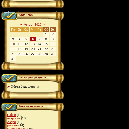
Календарь
«
Август 2026
»
Пн
Вт
Ср
Чт
Пт
Сб
Вс
1
2
3
4
5
6
7
8
9
10
11
12
13
14
15
16
17
18
19
20
21
22
23
24
25
26
27
28
29
30
31
Категории раздела
Образ будущего
[1]
Теги материалов
Рейки
(19)
астролог
(16)
Астро
(15)
россия
(14)
мероприятия
(10)