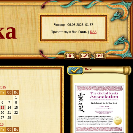
ка
Четверг, 06.08.2026, 01:57
Приветствую Вас
Гость
|
RSS
Reiki
2015
Пт
Сб
Вс
1
6
7
8
13
14
15
20
21
22
27
28
15
Пт
Сб
Вс