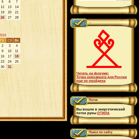
5
6
7
12
13
14
19
20
21
26
27
28
...
2015
Пт
Сб
Вс
2
3
4
9
10
11
16
17
18
23
24
25
30
31
Читать на форуме:
Точка невозврата для России
еще не пройдена
Поток
Вы вошли в энергетический
поток руны
ОТИЛА
Поиск по сайту