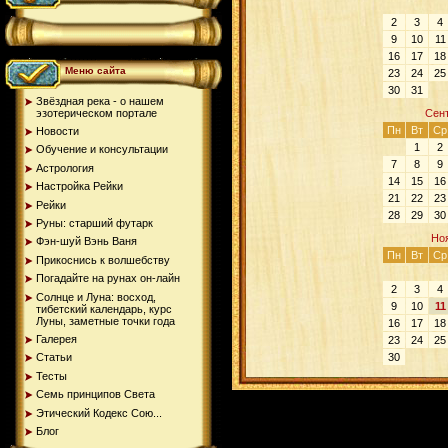
2
3
4
9
10
11
16
17
18
Меню сайта
23
24
25
30
31
Звёздная река - о нашем
эзотерическом портале
Сен
Пн
Вт
Ср
Новости
1
2
Обучение и консультации
7
8
9
Астрология
14
15
16
Настройка Рейки
21
22
23
Рейки
28
29
30
Руны: старший футарк
Но
Фэн-шуй Вэнь Ваня
Пн
Вт
Ср
Прикоснись к волшебству
Погадайте на рунах oн-лайн
2
3
4
Солнце и Луна: восход,
9
10
11
тибетский календарь, курс
Луны, заметные точки года
16
17
18
Галерея
23
24
25
30
Статьи
Тесты
Семь принципов Света
Этический Кодекс Сою...
Блог