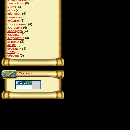
Волшебное
(8)
магия
(8)
руны
(7)
обучение
(6)
символы
(6)
события
(5)
консультация
(4)
эзотерика
(4)
Календарь
(4)
славяне
(4)
Астрология
(4)
история
(3)
акция
(3)
рецепции
(3)
Приз
(3)
обереги
(3)
Счетчики