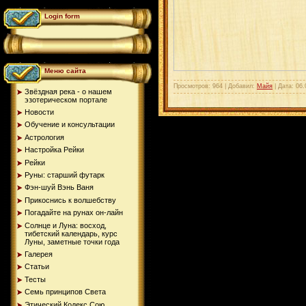
Login form
Меню сайта
Просмотров: 964 | Добавил:
Майя
| Дата:
06.
Звёздная река - о нашем
эзотерическом портале
Новости
Обучение и консультации
Астрология
Настройка Рейки
Рейки
Руны: старший футарк
Фэн-шуй Вэнь Ваня
Прикоснись к волшебству
Погадайте на рунах oн-лайн
Солнце и Луна: восход,
тибетский календарь, курс
Луны, заметные точки года
Галерея
Статьи
Тесты
Семь принципов Света
Этический Кодекс Сою...