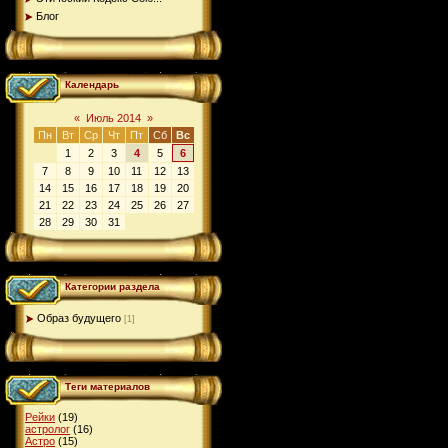
Блог
Календарь
«
Июль 2014
»
Пн
Вт
Ср
Чт
Пт
Сб
Вс
1
2
3
4
5
6
7
8
9
10
11
12
13
14
15
16
17
18
19
20
21
22
23
24
25
26
27
28
29
30
31
Категории раздела
Образ будущего
[1]
Теги материалов
Рейки
(19)
астролог
(16)
Астро
(15)