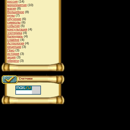
россия
(14)
мероприятия
(10)
магия
(8)
Волшебное
(8)
руны
(7)
обучение
(6)
символы
(6)
события
(5)
консультация
(4)
эзотерика
(4)
Календарь
(4)
славяне
(4)
Астрология
(4)
рецепции
(3)
Приз
(3)
история
(3)
акция
(3)
обереги
(3)
Счетчики