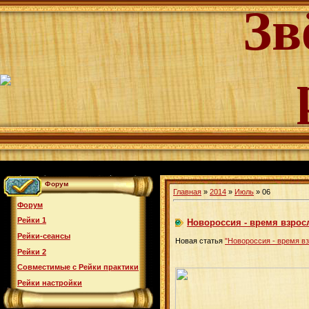
Зв
Форум
Главная
»
2014
»
Июль
»
06
Форум
Рейки 1
Новороссия - время взрос
Рейки-сеансы
Новая статья
"Новороссия - время в
Рейки 2
Совместимые с Рейки практики
Рейки настройки