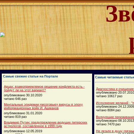
Зв
Самые свежие статьи на Портале
Самые читаемые стать
Арцах: взамоприемлемое решение конфликта есть -
Диагностика и очищение
пойдут ли на этот вариант?
опубликовано 20.07.201
опубликовано 30.10.2020
читано 10617 раз
читано 646 раз
Исполнение желаний - "п
Ментальные эпидемии «мозговые» вирусы в эпоху
опубликовано 24.12.200
информационных войн И. Ашманов
читано 8084 раз
опубликовано 31.01.2020
читано 819 раз
Волнующие переживания
опубликовано 08.10.201
Владимир Путин: предупреждение ведущих питерских
читано 7470 раз
астрологов, составленное в 1999 году
опубликовано 12.05.2019
Не лезьте в душу грязн