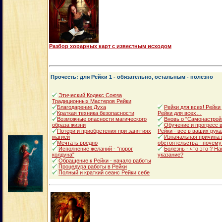
Разбор хорарных карт с известным исходом
Прочесть: для Рейки 1 - обязательно, остальным - полезно
Этический Кодекс Союза
Традиционных Мастеров Рейки
Благодарение Духа
Рейки для всех! Рейки
Краткая техника безопасности
Рейки для всех…
Возможные опасности магического
Вновь о "Самонастрой
образа жизни
Обучение и прогресс в
Потери и приобретения при занятиях
Рейки - все в ваших рука
магией
Изначальная причина 
Мечтать вредно
обстоятельства - почему
Исполнение желаний - "порог
Болезнь - что это ? Н
колдуна"
указание?
Обращение к Рейки - начало работы
Процедура работы в Рейки
Полный и краткий сеанс Рейки себе