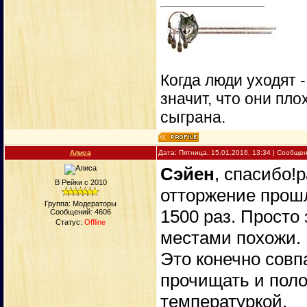
Когда люди уходят 
значит, что они пло
сыграна.
Алиса
Дата: Пятница, 15.01.2016, 13:34 | Сообще
Сэйен
, спасибо!
В Рейки с 2010
отторжение прошл
Группа: Модераторы
1500 раз. Просто
Сообщений:
4606
Статус:
Offline
местами похожи. 
Это конечно совп
прочищать и поло
температуркой.