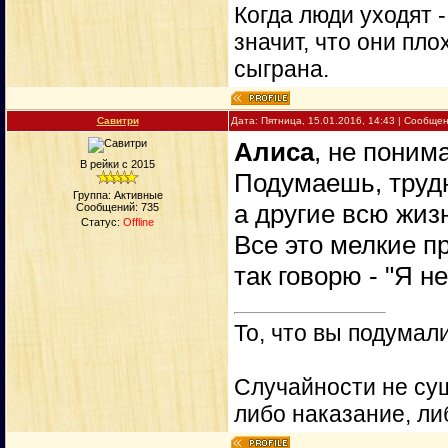
Когда люди уходят 
значит, что они пло
сыграна.
Савитри
Дата: Пятница, 15.01.2016, 14:43 | Сообще
Алиса
, не понима
В рейки с 2015
Подумаешь, трудн
Группа: Активные
а другие всю жиз
Сообщений:
735
Статус:
Offline
Все это мелкие п
так говорю - "Я не
То, что вы подумали
Случайности не сущ
либо наказание, ли