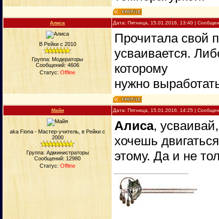
Алиса
Дата: Пятница, 15.01.2016, 13:40 | Сообще
Прочитала свой п
В Рейки с 2010
усваивается. Либ
Группа: Модераторы
которому
Сообщений:
4606
Статус:
Offline
нужно выработать
Майя
Дата: Пятница, 15.01.2016, 14:25 | Сообще
Алиса
, усваивай
aka Fiona - Мастер-учитель, в Рейки с
хочешь двигаться
2000
этому. Да и не то
Группа: Администраторы
Сообщений:
12980
Статус:
Offline