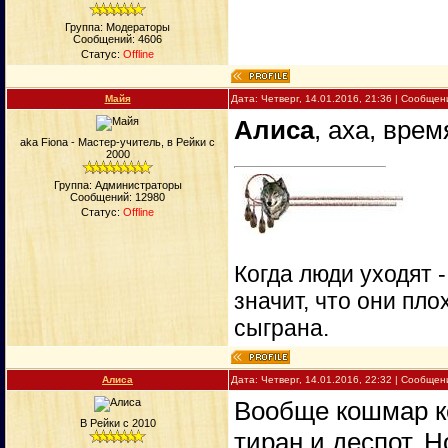
Группа: Модераторы
Сообщений:
4606
Статус:
Offline
Майя
Дата: Четверг, 14.01.2016, 21:36 | Сообще
Алиса
, аха, вре
aka Fiona - Мастер-учитель, в Рейки с
2000
Группа: Администраторы
Сообщений:
12980
Статус:
Offline
Когда люди уходят 
значит, что они пло
сыграна.
Алиса
Дата: Четверг, 14.01.2016, 22:32 | Сообще
Вообще кошмар ко
В Рейки с 2010
тиран и деспот..