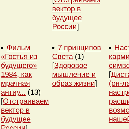
вектор в
будущее
России
]
Фильм
7 принципов
Нас
«Гостья из
Света
(1)
карми
будущего»
[
Здоровое
симв
1984, как
мышление и
[
Дист
мрачная
образ жизни
]
(он-л
антиу...
(13)
настр
[
Отстраиваем
расш
вектор в
возм
будущее
нашей
России
]