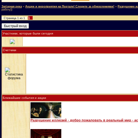
Звёздная река
»
Акции и мероприятия на Портале! Следите за обновлениями!
»
Разрушение и
работу))
1
Страница
1
из
1
Участники, которые были сегодня
Счетчики
Ближайшие события и акции
Разрушение иллюзий - добро пожаловать в реальный мир - а