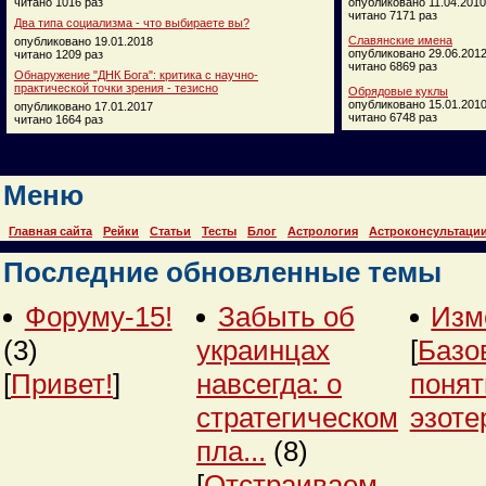
читано 1016 раз
опубликовано 11.04.2010
читано 7171 раз
Два типа социализма - что выбираете вы?
Славянские имена
опубликовано 19.01.2018
опубликовано 29.06.201
читано 1209 раз
читано 6869 раз
Обнаружение "ДНК Бога": критика с научно-
практической точки зрения - тезисно
Обрядовые куклы
опубликовано 15.01.201
опубликовано 17.01.2017
читано 6748 раз
читано 1664 раз
Меню
Главная сайта
Рейки
Статьи
Тесты
Блог
Астрология
Астроконсультаци
Последние обновленные темы
Форуму-15!
Забыть об
Изм
(3)
украинцах
[
Базо
[
Привет!
]
навсегда: о
понят
стратегическом
эзоте
пла...
(8)
[
Отстраиваем