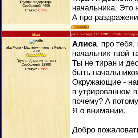
Группа: Модераторы
начальника. Это 
Сообщений:
4606
Статус:
Offline
А про раздражение
Майя
Дата: Четверг, 14.01.2016, 22:46 | Сообще
Алиса
, про тебя
aka Fiona - Мастер-учитель, в Рейки с
начальник твой та
2000
Ты не тиран и де
Группа: Администраторы
Сообщений:
12980
Статус:
Offline
быть начальником
Окружающие - наш
в утрированном в
почему? А потому
Я о внимании.
Добро пожаловат