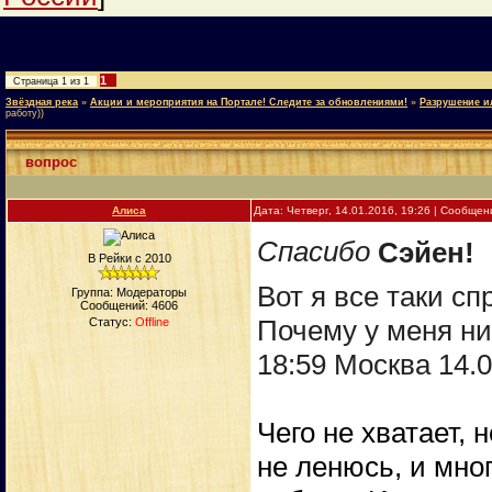
1
Страница
1
из
1
Звёздная река
»
Акции и мероприятия на Портале! Следите за обновлениями!
»
Разрушение и
работу))
вопрос
Алиса
Дата: Четверг, 14.01.2016, 19:26 | Сообще
Спасибо
Сэйен!
В Рейки с 2010
Вот я все таки сп
Группа: Модераторы
Сообщений:
4606
Почему у меня ни
Статус:
Offline
18:59 Москва 14.
Чего не хватает, 
не ленюсь, и мно