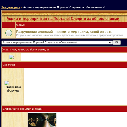
Звёздная река
»
Акции и мероприятия на Портале! Следите за обновлениями!
Акции и мероприятия на Портале! Следите за обновлениями!
Форум
Разрушение иллюзий - примите мир таким, какой он есть
Разрушение иллюзий - анализ вашей проблемы научным методом хорарной астрологии
Участники, которые были сегодня
Счетчики
Ближайшие события и акции