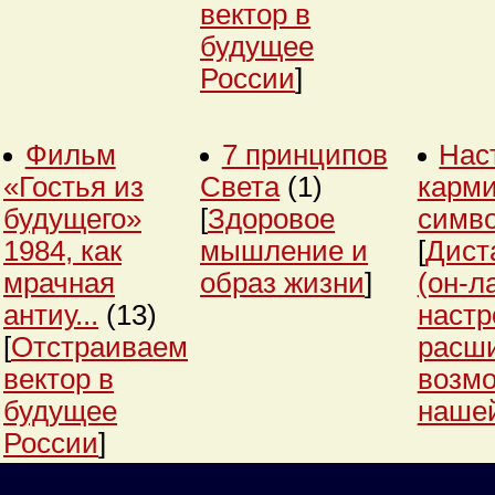
вектор в
будущее
России
]
Фильм
7 принципов
Нас
«Гостья из
Света
(1)
карми
будущего»
[
Здоровое
симв
1984, как
мышление и
[
Дист
мрачная
образ жизни
]
(он-л
антиу...
(13)
настр
[
Отстраиваем
расш
вектор в
возм
будущее
нашей
России
]