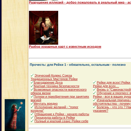
Разрушение иллюзий - добро пожаловать в реальный мир - а
Разбор хорарных карт с известным исходом
Прочесть: для Рейки 1 - обязательно, остальным - полезно
Этический Кодекс Союза
Традиционных Мастеров Рейки
Благодарение Духа
Рейки для всех! Рейки
Краткая техника безопасности
Рейки для всех…
Возможные опасности магического
Вновь о "Самонастрой
образа жизни
Обучение и прогресс в
Потери и приобретения при занятиях
Рейки - все в ваших рука
магией
Изначальная причина 
Мечтать вредно
обстоятельства - почему
Исполнение желаний - "порог
Болезнь - что это ? Н
колдуна"
указание?
Обращение к Рейки - начало работы
Процедура работы в Рейки
Полный и краткий сеанс Рейки себе