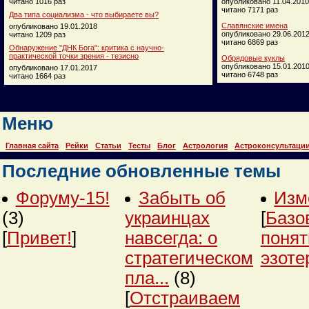
читано 1016 раз
опубликовано 11.04.2010
читано 7171 раз
Два типа социализма - что выбираете вы?
Славянские имена
опубликовано 19.01.2018
опубликовано 29.06.201
читано 1209 раз
читано 6869 раз
Обнаружение "ДНК Бога": критика с научно-
практической точки зрения - тезисно
Обрядовые куклы
опубликовано 15.01.201
опубликовано 17.01.2017
читано 6748 раз
читано 1664 раз
Меню
Главная сайта
Рейки
Статьи
Тесты
Блог
Астрология
Астроконсультаци
Последние обновленные темы
Форуму-15!
Забыть об
Изм
(3)
украинцах
[
Базо
[
Привет!
]
навсегда: о
понят
стратегическом
эзоте
пла...
(8)
[
Отстраиваем