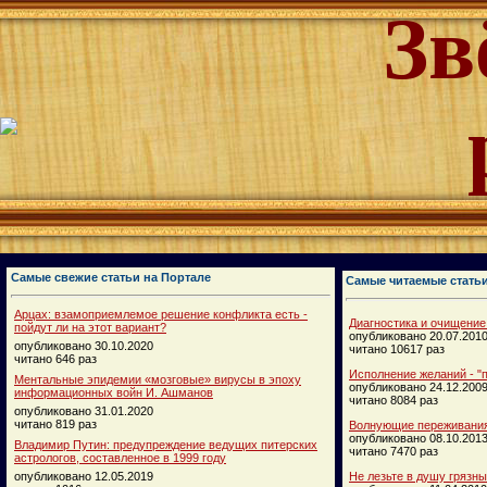
Зв
Самые свежие статьи на Портале
Самые читаемые стать
Арцах: взамоприемлемое решение конфликта есть -
Диагностика и очищение
пойдут ли на этот вариант?
опубликовано 20.07.201
опубликовано 30.10.2020
читано 10617 раз
читано 646 раз
Исполнение желаний - "п
Ментальные эпидемии «мозговые» вирусы в эпоху
опубликовано 24.12.200
информационных войн И. Ашманов
читано 8084 раз
опубликовано 31.01.2020
читано 819 раз
Волнующие переживания
опубликовано 08.10.201
Владимир Путин: предупреждение ведущих питерских
читано 7470 раз
астрологов, составленное в 1999 году
опубликовано 12.05.2019
Не лезьте в душу грязн