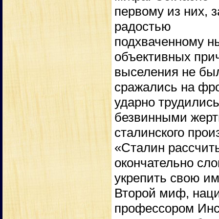
первому из них, 
радостью
подхваченному н
объективных при
выселения не бы
сражались на фр
ударно трудились 
безвинными жер
сталинского прои
«Сталин рассчит
окончательно сло
укрепить свою и
Второй миф, наци
профессором Инс