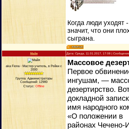
Когда люди уходят 
значит, что они пло
сыграна.
Майя
Дата: Среда, 11.01.2017, 17:08 | Сообщени
Массовое дезер
aka Fiona - Мастер-учитель, в Рейки с
Первое обвинение
2000
ингушам, — масс
Группа: Администраторы
Сообщений:
12980
Статус:
Offline
дезертирство. Вот
докладной записк
имя народного ко
«О положении в
районах Чечено-