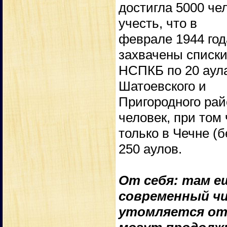
достигла 5000 че
учесть, что в
феврале 1944 го
захвачены списки
НСПКБ по 20 аула
Шатоевского и
Пригородного ра
человек, при том 
только в Чечне (
250 аулов.
От себя: там ещ
современный ч
утомляется от