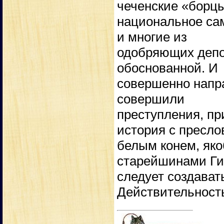
чеченские «борцы
национальное сам
и многие из
одобряющих депор
обоснованной. И
совершенно напра
совершили
преступления, пр
история с пресл
белым конем, як
старейшинами Гит
следует создават
Действительность