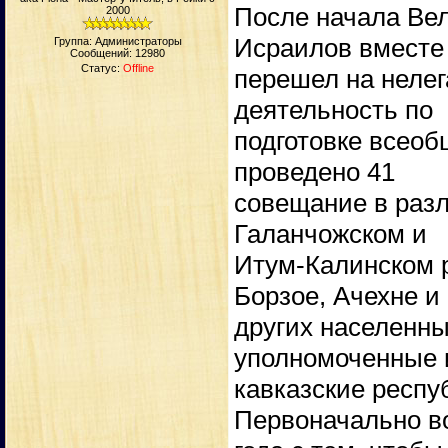
После начала Ве
2000
Исраилов вместе
Группа: Администраторы
Сообщений:
12980
Статус:
Offline
перешел на нелег
деятельность по
подготовке всеоб
проведено 41
совещание в разл
Галанчожском и
Итум-Калинском р
Борзое, Ачехне и
других населенны
уполномоченные 
кавказские респу
Первоначально во