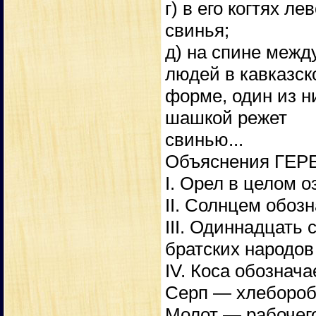
г) в его когтях л
свинья;
д) на спине меж
людей в кавказск
форме, один из н
шашкой режет
свинью...
Объяснения ГЕРБ
I. Орел в целом о
II. Солнцем обоз
III. Одиннадцать
братских народов
IV. Коса обознача
Серп — хлебороб
Молот — рабочего