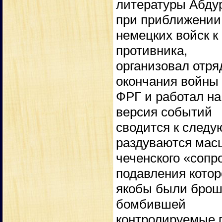
литературы Абду
при приближении
немецких войск к
противника,
организовал отря
окончания войны
ФРГ и работал на
версия событий
сводится к следу
раздуваются ма
чеченского «сопр
подавления котор
якобы были брош
бомбившей
контролируемые 