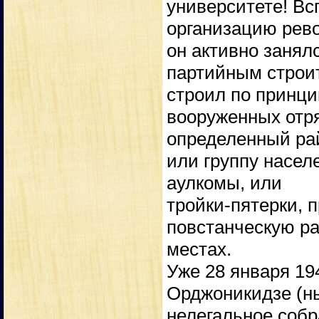
университете! В
организацию рев
он активно занял
партийным строи
строил по принци
вооруженных отр
определенный ра
или группу насел
аулкомы, или
тройки-пятерки, 
повстанческую ра
местах.
Уже 28 января 19
Орджоникидзе (н
нелегальное собр