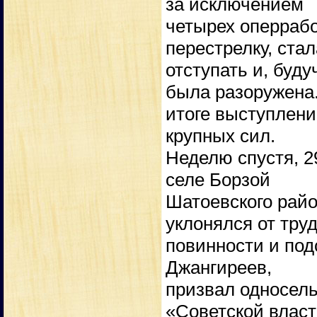
за исключением
четырех оперрабо
перестрелку, стал
отступать и, буд
была разоружена
итоге выступлени
крупных сил.
Неделю спустя, 2
селе Борзой
Шатоевского райо
уклонялся от тру
повинности и подс
Джангиреев,
призвал односель
«Советской влас