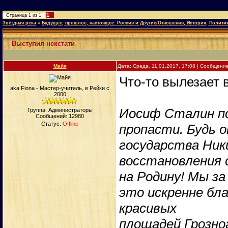
1
Страница
1
из
1
Звёздная река
»
Будущее, прошлое, настоящее: Россия и Другие/Отношения, История, Полити
Выступил некстати
Майя
Дата: Среда, 11.01.2017, 17:08 | Сообщени
Что-то вылезает в
aka Fiona - Мастер-учитель, в Рейки с
2000
Иосиф Сталин под
Группа: Администраторы
Сообщений:
12980
Статус:
Offline
пропасти. Будь 
государства Ник
восстановления 
на Родину! Мы за
это искренне бла
красивых
площадей Грозно