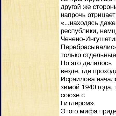
другой же сторон
напрочь отрицает
«...находясь даж
республики, немц
Чечено-Ингушетию
Перебрасывалис
только отдельные
Но это делалось
везде, где прохо
Исраилова начал
зимой 1940 года, 
союзе с
Гитлером».
Этого мифа прид