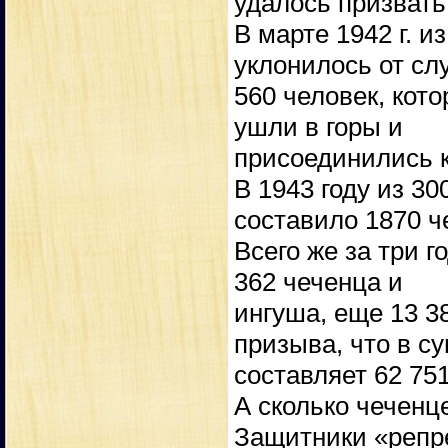
удалось призвать
В марте 1942 г. и
уклонилось от сл
560 человек, кот
ушли в горы и
присоединились к
В 1943 году из 3
составило 1870 ч
Всего же за три 
362 чеченца и
ингуша, еще 13 3
призыва, что в с
составляет 62 751
А сколько чеченц
Защитники «репр