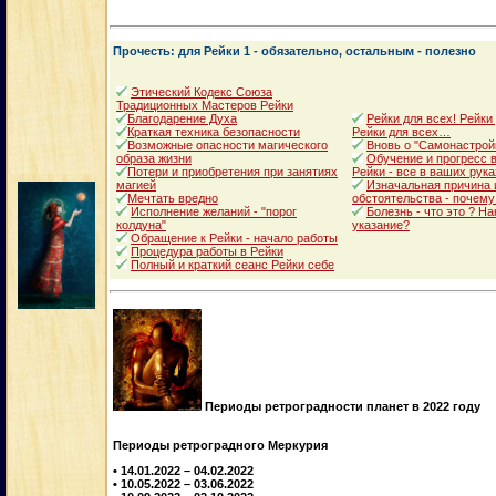
Прочесть: для Рейки 1 - обязательно, остальным - полезно
Этический Кодекс Союза
Традиционных Мастеров Рейки
Благодарение Духа
Рейки для всех! Рейки
Краткая техника безопасности
Рейки для всех…
Возможные опасности магического
Вновь о "Самонастрой
образа жизни
Обучение и прогресс в
Потери и приобретения при занятиях
Рейки - все в ваших рука
магией
Изначальная причина 
Мечтать вредно
обстоятельства - почему
Исполнение желаний - "порог
Болезнь - что это ? Н
колдуна"
указание?
Обращение к Рейки - начало работы
Процедура работы в Рейки
Полный и краткий сеанс Рейки себе
Периоды ретроградности планет в 2022 году
Периоды ретроградного Меркурия
• 14.01.2022 – 04.02.2022
• 10.05.2022 – 03.06.2022