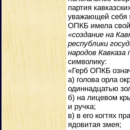
партия кавказски
уважающей себя 
ОПКБ имела свой
«создание на Ка
республики госу
народов Кавказа
символику:
«Герб ОПКБ озна
а) голова орла о
одиннадцатью зо
б) на лицевом кр
и ручка;
в) в его когтях п
ядовитая змея;