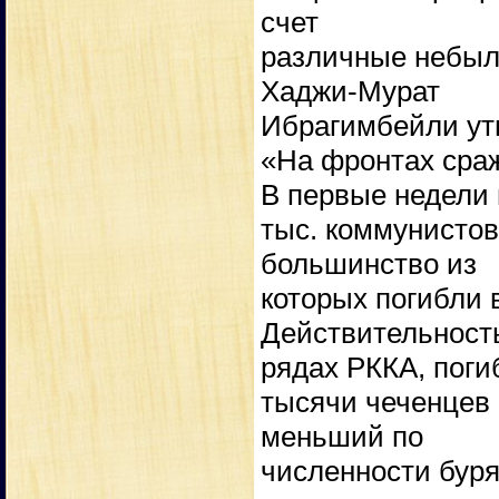
счет
различные небыл
Хаджи-Мурат
Ибрагимбейли ут
«На фронтах сраж
В первые недели
тыс. коммунистов
большинство из
которых погибли 
Действительность
рядах РККА, поги
тысячи чеченцев 
меньший по
численности буря