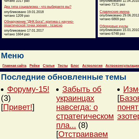
читано 1017 раз
опубликовано 11.04.2010
читано 7171 раз
Два типа социализма - что выбираете вы?
Славянские имена
опубликовано 19.01.2018
опубликовано 29.06.201
читано 1209 раз
читано 6869 раз
Обнаружение "ДНК Бога": критика с научно-
практической точки зрения - тезисно
Обрядовые куклы
опубликовано 15.01.201
опубликовано 17.01.2017
читано 6748 раз
читано 1664 раз
Меню
Главная сайта
Рейки
Статьи
Тесты
Блог
Астрология
Астроконсультаци
Последние обновленные темы
Форуму-15!
Забыть об
Изм
(3)
украинцах
[
Базо
[
Привет!
]
навсегда: о
понят
стратегическом
эзоте
пла...
(8)
[
Отстраиваем