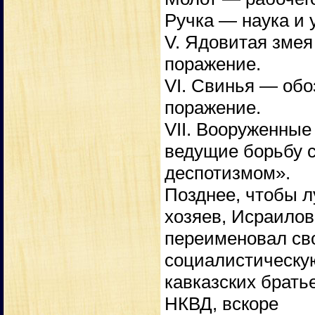
Ручка — наука и 
V. Ядовитая зме
поражение.
VI. Свинья — обо
поражение.
VII. Вооруженны
ведущие борьбу 
деспотизмом».
Позднее, чтобы л
хозяев, Исраилов
переименовал св
социалистическу
кавказских брать
НКВД, вскоре