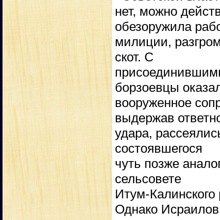
нет, можно дейст
обезоружила раб
милиции, разгром
скот. С
присоединившими
борзоевцы оказа
вооруженное сопр
выдержав ответн
удара, рассеялис
состоявшегося
чуть позже анало
сельсовете
Итум-Калинского 
Однако Исраилов