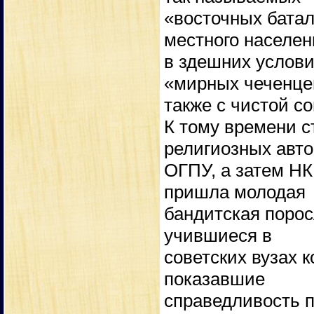
«восточных батал
местного населен
в здешних услови
«мирных чеченце
также с чистой с
К тому времени с
религиозных авт
ОГПУ, а затем НК
пришла молодая
бандитская порос
учившиеся в
советских вузах 
показавшие
справедливость п