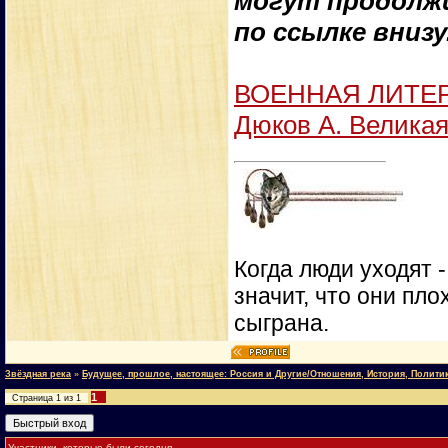
могут продолж
по ссылке внизу
ВОЕННАЯ ЛИТЕРАТ
Дюков А. Великая
Когда люди уходят 
значит, что они пло
сыграна.
Звёздная река
»
Будущее, прошлое, настоящее: Россия и Другие/Отношения, История, Полити
1
Страница
1
из
1
Участники, которые были сегодня