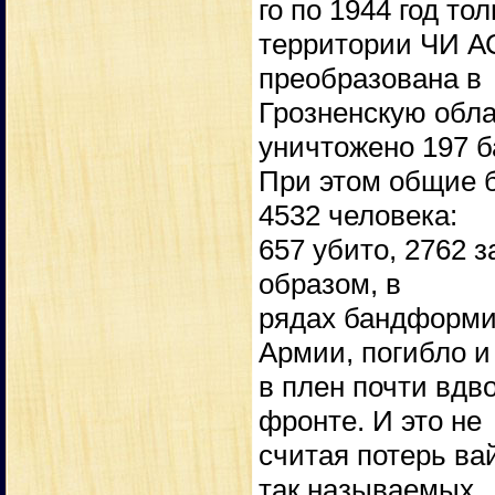
го по 1944 год тол
территории ЧИ А
преобразована в
Грозненскую обла
уничтожено 197 б
При этом общие 
4532 человека:
657 убито, 2762 
образом, в
рядах бандформи
Армии, погибло и
в плен почти вдв
фронте. И это не
считая потерь ва
так называемых