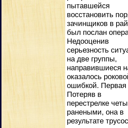
пытавшейся
восстановить пор
зачинщиков в ра
был послан опера
Недооценив
серьезность ситу
на две группы,
направившиеся на
оказалось роково
ошибкой. Первая 
Потеряв в
перестрелке чет
ранеными, она в
результате трусо