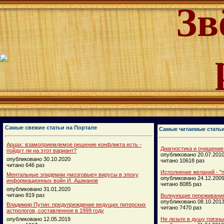
Зв
Самые свежие статьи на Портале
Самые читаемые стать
Арцах: взамоприемлемое решение конфликта есть -
Диагностика и очищение
пойдут ли на этот вариант?
опубликовано 20.07.201
опубликовано 30.10.2020
читано 10618 раз
читано 646 раз
Исполнение желаний - "п
Ментальные эпидемии «мозговые» вирусы в эпоху
опубликовано 24.12.200
информационных войн И. Ашманов
читано 8085 раз
опубликовано 31.01.2020
читано 819 раз
Волнующие переживания
опубликовано 08.10.201
Владимир Путин: предупреждение ведущих питерских
читано 7470 раз
астрологов, составленное в 1999 году
опубликовано 12.05.2019
Не лезьте в душу грязн