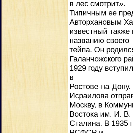
в лес смотрит».
Типичным ее пре
Авторхановым Ха
известный также 
названию своего
тейпа. Он родилс
Галанчожского ра
1929 году вступил
в
Ростове-на-Дону.
Исраилова отпра
Москву, в Коммун
Востока им. И. В.
Сталина. В 1935 г
РСФСР и