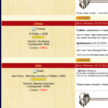
Когда люди уходят - отпускай
Синица
Дата: Пятница, 10.10.2014
Сэйен
, наверняка я тор
В Рейки с 2008
вот в теме -http://astros
его низя потомучто там 
Группа: Активные
Добавлено
(10.10.2014, 
Сообщений:
4609
--------------------------------
Статус:
Offline
вот сын "на пальцах"как
что-то,это интересное,(н
Майя
Дата: Пятница, 10.10.2014
Цитата
Синица
(
)
если мне попадется интересн
aka Fiona - Мастер-учитель, в Рейки с 2000
что-то,это интересное,(на мой
Группа: Администраторы
Перескажи своими словами
Сообщений:
12980
Статус:
Offline