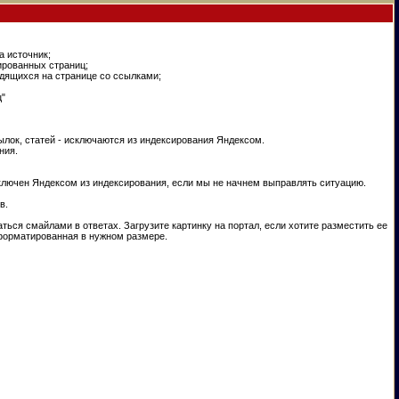
а источник;
ированных страниц;
одящихся на странице со ссылками;
ц"
ылок, статей - исключаются из индексирования Яндексом.
ния.
сключен Яндексом из индексирования, если мы не начнем выправлять ситуацию.
в.
ться смайлами в ответах. Загрузите картинку на портал, если хотите разместить ее
отформатированная в нужном размере.