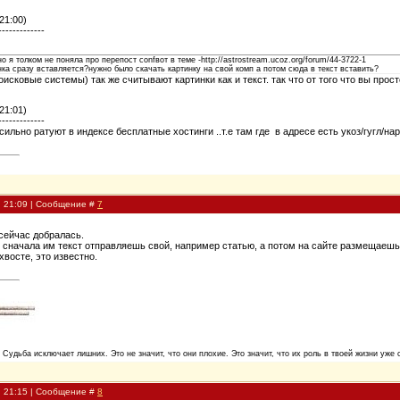
21:00)
-------------
о я толком не поняла про перепост confвот в теме -http://astrostream.ucoz.org/forum/44-3722-1
нка сразу вставляется?нужно было скачать картинку на свой комп а потом сюда в текст вставить?
исковые системы) так же считывают картинки как и текст. так что от того что вы прос
21:01)
-------------
ильно ратуют в индексе бесплатные хостинги ..т.е там где в адресе есть укоз/гугл/наро
, 21:09 | Сообщение #
7
 сейчас добралась.
- сначала им текст отправляешь свой, например статью, а потом на сайте размещаешь. 
хвосте, это известно.
. Судьба исключает лишних. Это не значит, что они плохие. Это значит, что их роль в твоей жизни уже 
, 21:15 | Сообщение #
8