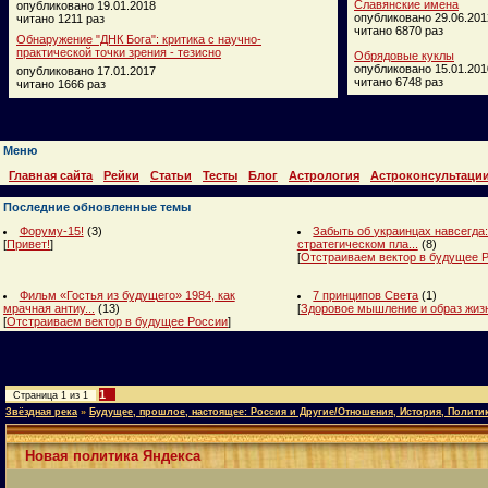
Славянские имена
опубликовано 19.01.2018
опубликовано 29.06.201
читано 1211 раз
читано 6870 раз
Обнаружение "ДНК Бога": критика с научно-
практической точки зрения - тезисно
Обрядовые куклы
опубликовано 15.01.201
опубликовано 17.01.2017
читано 6748 раз
читано 1666 раз
Меню
Главная сайта
Рейки
Статьи
Тесты
Блог
Астрология
Астроконсультаци
Последние обновленные темы
Форуму-15!
(3)
Забыть об украинцах навсегда:
[
Привет!
]
стратегическом пла...
(8)
[
Отстраиваем вектор в будущее 
Фильм «Гостья из будущего» 1984, как
7 принципов Света
(1)
мрачная антиу...
(13)
[
Здоровое мышление и образ жиз
[
Отстраиваем вектор в будущее России
]
1
Страница
1
из
1
Звёздная река
»
Будущее, прошлое, настоящее: Россия и Другие/Отношения, История, Полити
Новая политика Яндекса