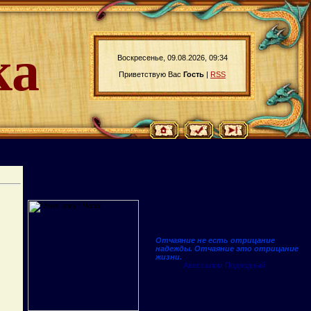
ка
Воскресенье, 09.08.2026, 09:34
Приветствую Вас
Гость
|
RSS
Отчаяние не есть отрицание
надежды. Отчаяние это отрицание
жизни.
Авессалом Подводный