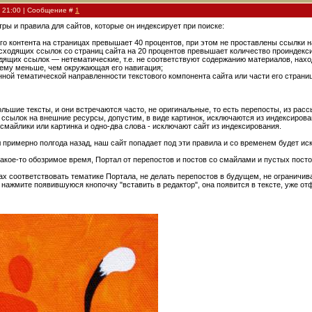
, 21:00 | Сообщение #
1
ры и правила для сайтов, которые он индексирует при поиске:
го контента на страницах превышает 40 процентов, при этом не проставлены ссылки н
сходящих ссылок со страниц сайта на 20 процентов превышает количество проиндекс
дящих ссылок — нетематические, т.е. не соответствуют содержанию материалов, нах
ъему меньше, чем окружающая его навигация;
ной тематической направленности текстового компонента сайта или части его страни
льшие тексты, и они встречаются часто, не оригинальные, то есть перепосты, из расс
 ссылок на внешние ресурсы, допустим, в виде картинок, исключаются из индексирова
 смайлики или картинка и одно-два слова - исключают сайт из индексирования.
 примерно полгода назад, наш сайт попадает под эти правила и со временем будет и
какое-то обозримое время, Портал от перепостов и постов со смайлами и пустых посто
ах соответствовать тематике Портала, не делать перепостов в будущем, не ограничива
и нажмите появившуюся кнопочку "вставить в редактор", она появится в тексте, уже 