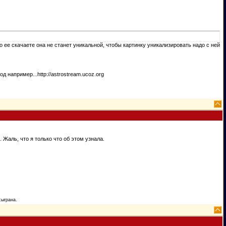
то ее скачаете она не станет уникальной, чтобы картинку уникализировать надо с ней
д например...http://astrostream.ucoz.org
Жаль, что я только что об этом узнала.
сыграна.