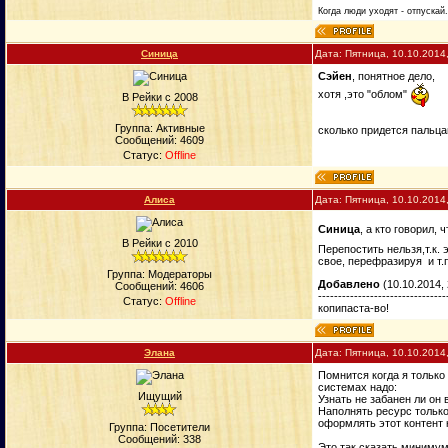
Когда люди уходят - отпускай
Синица
Дата: Пятница, 10.10.2014
Сэйен
, понятное дело,
хотя ,это "облом"
В Рейки с 2008
Группа: Активные
сколько придется пальца
Сообщений:
4609
Статус:
Offline
Алиса
Дата: Пятница, 10.10.2014
Синица
, а кто говорил, 
В Рейки с 2010
Перепостить нельзя,т.к. 
свое, перефразируя и т.п
Группа: Модераторы
Добавлено
(10.10.2014, 
Сообщений:
4606
--------------------------------
Статус:
Offline
копипаста-во!
Элана
Дата: Пятница, 10.10.2014
Помнится когда я только
системах надо:
Ищущий
Узнать не забанен ли он 
Наполнять ресурс тольк
оформлять этот контент 
Группа: Посетители
Сообщений:
338
Это так сказать миниму