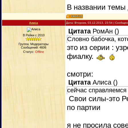
В названии темы 
Алиса
Дата: Вторник, 03.12.2013, 23:54 | Сообще
Цитата
РомАн
(
)
В Рейки с 2010
Словно бабочка, ко
Группа: Модераторы
это из серии : у
Сообщений:
4606
Статус:
Offline
фиалку.
смотри:
Цитата
Алиса
(
)
сейчас справляемся
Свои силы-это Ре
по партии
я не просила сов