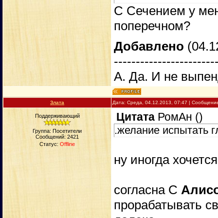
С Сечением у мен
поперечном?
Добавлено
(04.1
-----------------------
А. Да. И не выпе
Злата
Дата: Среда, 04.12.2013, 07:47 | Сообщени
Цитата
РомАн
(
)
Поддерживающий
.желание испытать 
Группа: Посетители
Сообщений:
2421
Статус:
Offline
ну иногда хочетс
согласна С
Алисо
прорабатывать св