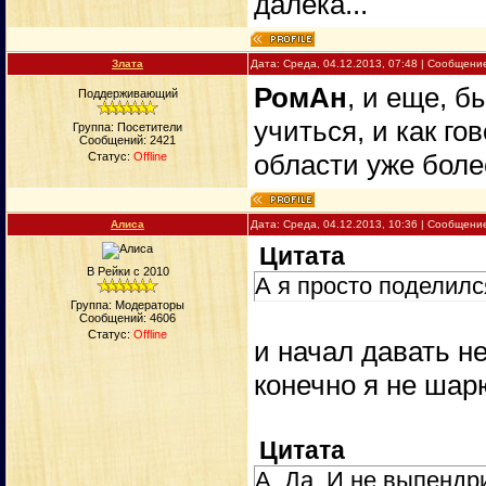
далека...
Злата
Дата: Среда, 04.12.2013, 07:48 | Сообщени
РомАн
, и еще, б
Поддерживающий
учиться, и как го
Группа: Посетители
Сообщений:
2421
области уже боле
Статус:
Offline
Алиса
Дата: Среда, 04.12.2013, 10:36 | Сообщени
Цитата
В Рейки с 2010
А я просто поделил
Группа: Модераторы
Сообщений:
4606
Статус:
Offline
и начал давать н
конечно я не шар
Цитата
А. Да. И не выпендр