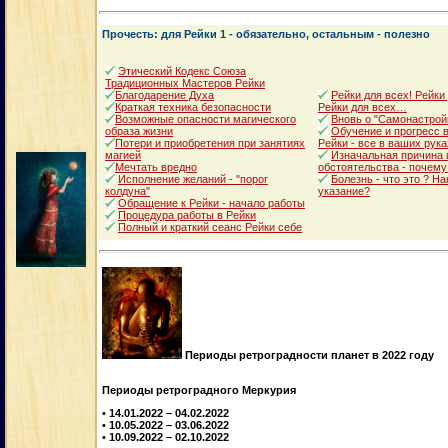
Прочесть: для Рейки 1 - обязательно, остальным - полезно
Этический Кодекс Союза
Традиционных Мастеров Рейки
Благодарение Духа
Рейки для всех! Рейки
Краткая техника безопасности
Рейки для всех…
Возможные опасности магического
Вновь о "Самонастрой
образа жизни
Обучение и прогресс в
Потери и приобретения при занятиях
Рейки - все в ваших рука
магией
Изначальная причина 
Мечтать вредно
обстоятельства - почему
Исполнение желаний - "порог
Болезнь - что это ? Н
колдуна"
указание?
Обращение к Рейки - начало работы
Процедура работы в Рейки
Полный и краткий сеанс Рейки себе
Периоды ретроградности планет в 2022 году
Периоды ретроградного Меркурия
• 14.01.2022 – 04.02.2022
• 10.05.2022 – 03.06.2022
• 10.09.2022 – 02.10.2022