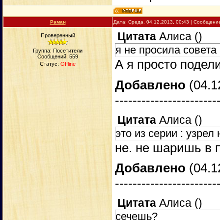
Раман
Дата: Среда, 04.12.2013, 00:43 | Сообщени
Цитата
Алиса
(
)
Проверенный
я не просила совета
Группа: Посетители
Сообщений:
559
А я просто подел
Статус:
Offline
Добавлено
(04.1
-----------------------
Цитата
Алиса
(
)
это из серии : узре
не. не шаришь в 
Добавлено
(04.1
-----------------------
Цитата
Алиса
(
)
сечешь?