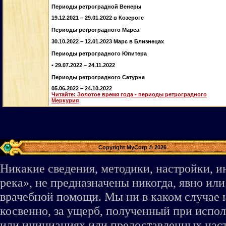
Периоды ретроградной Венеры
19.12.2021 – 29.01.2022 в Козероге
Периоды ретроградного Марса
30.10.2022 – 12.01.2023 Марс в Близнецах
Периоды ретроградного Юпитера
• 29.07.2022 – 24.11.2022
Периоды ретроградного Сатурна
05.06.2022 – 24.10.2022
Читайте: Золотое время года - периоды ретроградного
Меркурия
Copyright MyCorp © 2026
Никакие сведения, методики, настройки, 
река», не предназначены никогда, явно ил
врачебной помощи. Мы ни в каком случае 
косвенно, за ущерб, полученный при испо
или инициациях или предоставленных наст