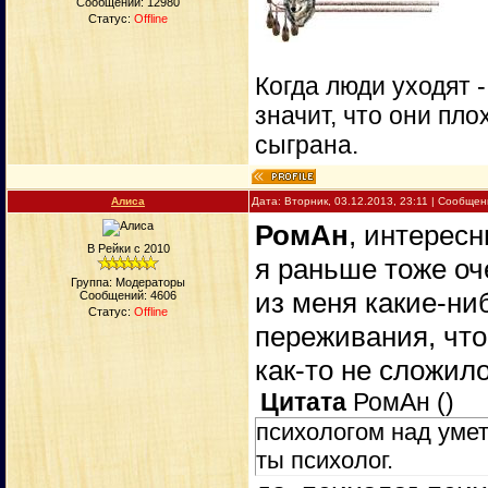
Сообщений:
12980
Статус:
Offline
Когда люди уходят 
значит, что они пло
сыграна.
Алиса
Дата: Вторник, 03.12.2013, 23:11 | Сообще
РомАн
, интерес
В Рейки с 2010
я раньше тоже оч
Группа: Модераторы
из меня какие-ни
Сообщений:
4606
Статус:
Offline
переживания, чт
как-то не сложил
Цитата
РомАн
(
)
психологом над умет
ты психолог.