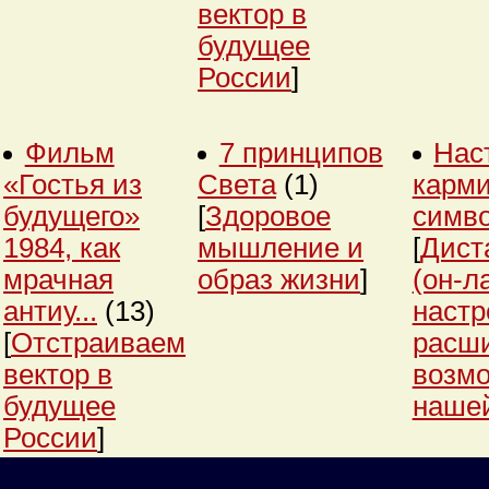
вектор в
будущее
России
]
Фильм
7 принципов
Нас
«Гостья из
Света
(1)
карми
будущего»
[
Здоровое
симв
1984, как
мышление и
[
Дист
мрачная
образ жизни
]
(он-л
антиу...
(13)
настр
[
Отстраиваем
расш
вектор в
возм
будущее
нашей
России
]