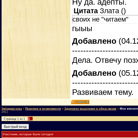
Ну да. адепты.
Цитата
Злата
(
)
своих не "читаем"
гыыы
Добавлено
(04.1
-----------------------
Дела. Отвечу поз
Добавлено
(05.1
-----------------------
Развиваем тему.
Звёздная река
»
Практики и возможности
»
Здоровое мышление и образ жизни
»
Мои впечатл
это.)
1
Страница
1
из
1
Участники, которые были сегодня