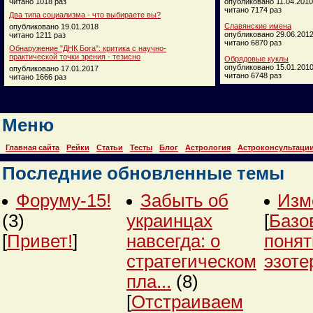
читано 1018 раз
опубликовано 11.04.2010
читано 7174 раз
Два типа социализма - что выбираете вы?
Славянские имена
опубликовано 19.01.2018
опубликовано 29.06.201
читано 1211 раз
читано 6870 раз
Обнаружение "ДНК Бога": критика с научно-
практической точки зрения - тезисно
Обрядовые куклы
опубликовано 15.01.201
опубликовано 17.01.2017
читано 6748 раз
читано 1666 раз
Меню
Главная сайта
Рейки
Статьи
Тесты
Блог
Астрология
Астроконсультаци
Последние обновленные темы
Форуму-15!
Забыть об
Изм
(3)
украинцах
[
Базо
[
Привет!
]
навсегда: о
понят
стратегическом
эзоте
пла...
(8)
[
Отстраиваем