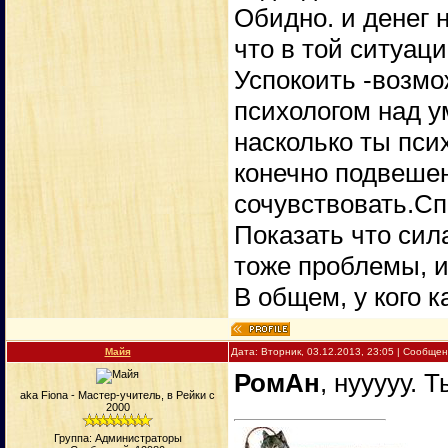
Обидно. и денег н
что в той ситуац
Успокоить -возмо
психологом над у
насколько ты псих
конечно подвешен
сочувствовать.Сп
Показать что сила
тоже проблемы, и
В общем, у кого к
Майя
Дата: Вторник, 03.12.2013, 23:05 | Сообще
РомАн
, нууууу. 
aka Fiona - Мастер-учитель, в Рейки с
2000
Группа: Администраторы