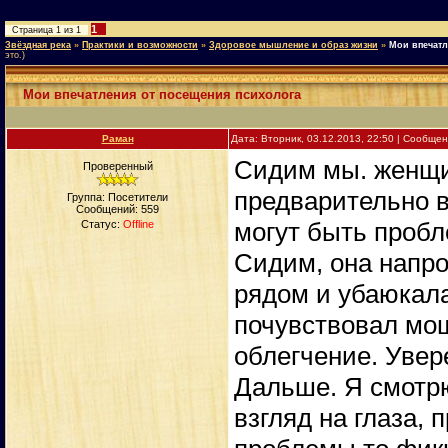
1
Страница
1
из
1
Звёздная река
»
Практики и возможности
»
Здоровое мышление и образ жизни
»
Мои впечатл
это.)
Мои впечатления от посещения психолога
Раман
Дата: Вторник, 03.12.2013, 22:50 | Сообще
Сидим мы. женщи
Проверенный
предварительно вс
Группа: Посетители
Сообщений:
559
могут быть пробле
Статус:
Offline
Сидим, она напрот
рядом и убаюкала
почувствовал мо
облегчение. Увер
Дальше. Я смотрю
взгляд на глаза,