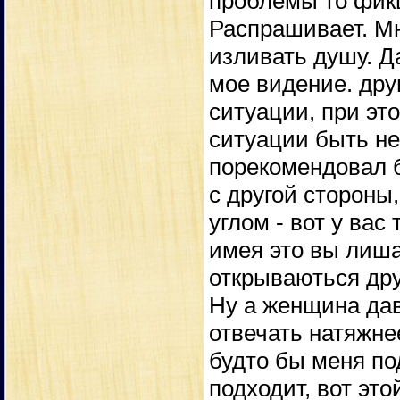
проблемы то фикц
Распрашивает. Мн
изливать душу. Д
мое видение. дру
ситуации, при эт
ситуации быть не
порекомендовал б
с другой стороны
углом - вот у вас
имея это вы лиша
открываються дру
Ну а женщина дав
отвечать натяжне
будто бы меня по
подходит, вот эт