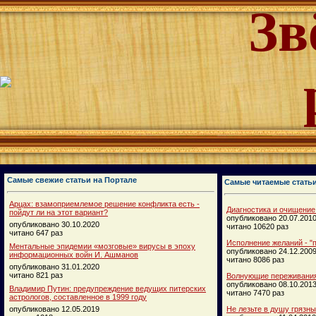
Зв
Самые свежие статьи на Портале
Самые читаемые стать
Арцах: взамоприемлемое решение конфликта есть -
Диагностика и очищение
пойдут ли на этот вариант?
опубликовано 20.07.201
опубликовано 30.10.2020
читано 10620 раз
читано 647 раз
Исполнение желаний - "п
Ментальные эпидемии «мозговые» вирусы в эпоху
опубликовано 24.12.200
информационных войн И. Ашманов
читано 8086 раз
опубликовано 31.01.2020
читано 821 раз
Волнующие переживания
опубликовано 08.10.201
Владимир Путин: предупреждение ведущих питерских
читано 7470 раз
астрологов, составленное в 1999 году
опубликовано 12.05.2019
Не лезьте в душу грязн