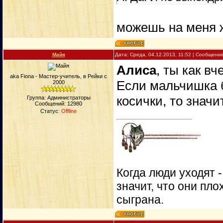
можешь на меня 
Майя
Дата: Среда, 04.12.2013, 11:52 | Сообщени
Алиса
, ты как в
aka Fiona - Мастер-учитель, в Рейки с
Если мальчишка б
2000
косички, то значи
Группа: Администраторы
Сообщений:
12980
Статус:
Offline
Когда люди уходят 
значит, что они пло
сыграна.