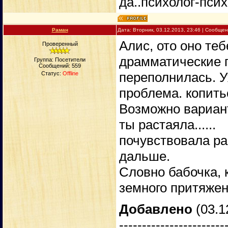
да..психолог-псих
Раман
Дата: Вторник, 03.12.2013, 23:46 | Сообще
Алис, ото оно те
Проверенный
драмматические п
Группа: Посетители
Сообщений:
559
переполнилась. У
Статус:
Offline
проблема. копить
Возможно вариант
ты растаяла......
почувствовала ра
дальше.
Словно бабочка, 
земного притяжени
Добавлено
(03.1
-----------------------