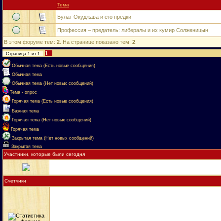
Тема
Булат Окуджава и его предки
Профессия – предатель: либералы и их кумир Солженицын
В этом форуме тем:
2
. На странице показано тем:
2
.
1
Страница
1
из
1
Обычная тема (Есть новые сообщения)
Обычная тема
Обычная тема (Нет новых сообщений)
Тема - опрос
Горячая тема (Есть новые сообщения)
Важная тема
Горячая тема (Нет новых сообщений)
Горячая тема
Закрытая тема (Нет новых сообщений)
Закрытая тема
Участники, которые были сегодня
Счетчики