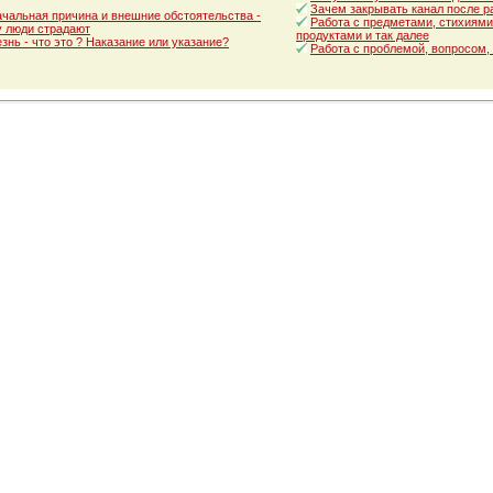
Зачем закрывать канал после р
чальная причина и внешние обстоятельства -
Работа с предметами, стихиями
 люди страдают
продуктами и так далее
знь - что это ? Наказание или указание?
Работа с проблемой, вопросом,