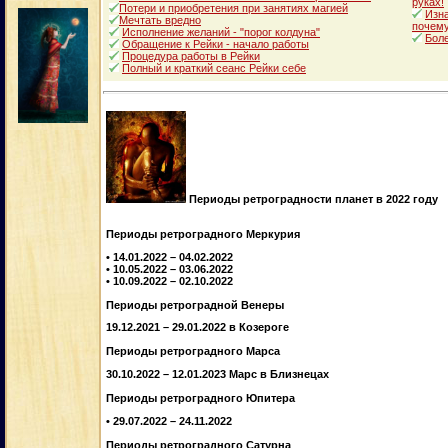
руках!
Потери и приобретения при занятиях магией
Изна
Мечтать вредно
почему
Исполнение желаний - "порог колдуна"
Боле
Обращение к Рейки - начало работы
Процедура работы в Рейки
Полный и краткий сеанс Рейки себе
Периоды ретроградности планет в 2022 году
Периоды ретроградного Меркурия
• 14.01.2022 – 04.02.2022
• 10.05.2022 – 03.06.2022
• 10.09.2022 – 02.10.2022
Периоды ретроградной Венеры
19.12.2021 – 29.01.2022 в Козероге
Периоды ретроградного Марса
30.10.2022 – 12.01.2023 Марс в Близнецах
Периоды ретроградного Юпитера
• 29.07.2022 – 24.11.2022
Периоды ретроградного Сатурна