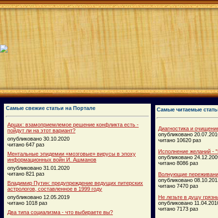
Самые свежие статьи на Портале
Самые читаемые стать
Арцах: взамоприемлемое решение конфликта есть -
Диагностика и очищени
пойдут ли на этот вариант?
опубликовано 20.07.201
опубликовано 30.10.2020
читано 10620 раз
читано 647 раз
Исполнение желаний - "
Ментальные эпидемии «мозговые» вирусы в эпоху
опубликовано 24.12.200
информационных войн И. Ашманов
читано 8086 раз
опубликовано 31.01.2020
читано 821 раз
Волнующие переживания
опубликовано 08.10.201
Владимир Путин: предупреждение ведущих питерских
читано 7470 раз
астрологов, составленное в 1999 году
опубликовано 12.05.2019
Не лезьте в душу грязн
читано 1018 раз
опубликовано 11.04.201
читано 7173 раз
Два типа социализма - что выбираете вы?