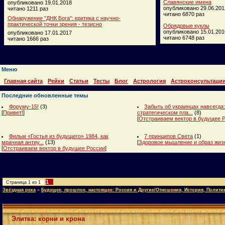
Славянские имена
опубликовано 19.01.2018
опубликовано 29.06.201
читано 1211 раз
читано 6870 раз
Обнаружение "ДНК Бога": критика с научно-
практической точки зрения - тезисно
Обрядовые куклы
опубликовано 15.01.201
опубликовано 17.01.2017
читано 6748 раз
читано 1666 раз
Меню
Главная сайта
Рейки
Статьи
Тесты
Блог
Астрология
Астроконсультаци
Последние обновленные темы
Форуму-15!
(3)
Забыть об украинцах навсегда:
[
Привет!
]
стратегическом пла...
(8)
[
Отстраиваем вектор в будущее 
Фильм «Гостья из будущего» 1984, как
7 принципов Света
(1)
мрачная антиу...
(13)
[
Здоровое мышление и образ жиз
[
Отстраиваем вектор в будущее России
]
1
Страница
1
из
1
Звёздная река
»
Будущее, прошлое, настоящее: Россия и Другие/Отношения, История, Полити
Элитка: корни и крона