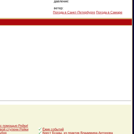
давление:
ветер:
Погода в Санкт-Петербурге
Погода в Самаре
 с помощью Рейки!
вой ступени Рейки
Ёжик событий
ыбор
Крест Будды, из практик Владимира Антонова