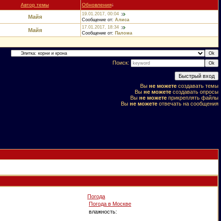
Автор темы
Обновления
↓
19.01.2017, 00:04
Майя
Сообщение от:
Алиса
17.01.2017, 18:34
Майя
Сообщение от:
Палома
Поиск:
Вы
не можете
создавать темы
Вы
не можете
создавать опросы
Вы
не можете
прикреплять файлы
Вы
не можете
отвечать на сообщения
Погода
Погода в
Москве
влажность: