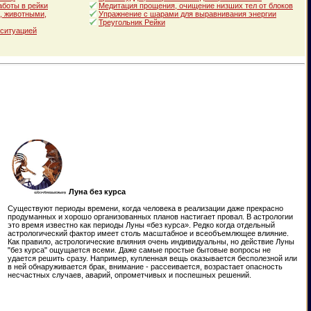
аботы в рейки
Медитация прощения, очищение низших тел от блоков
, животными,
Упражнение с шарами для выравнивания энергии
Треугольник Рейки
 ситуацией
Луна без курса
Существуют периоды времени, когда человека в реализации даже прекрасно
продуманных и хорошо организованных планов настигает провал. В астрологии
это время известно как периоды Луны «без курса». Редко когда отдельный
астрологический фактор имеет столь масштабное и всеобъемлющее влияние.
Как правило, астрологические влияния очень индивидуальны, но действие Луны
"без курса" ощущается всеми. Даже самые простые бытовые вопросы не
удается решить сразу. Например, купленная вещь оказывается бесполезной или
в ней обнаруживается брак, внимание - рассеивается, возрастает опасность
несчастных случаев, аварий, опрометчивых и поспешных решений.