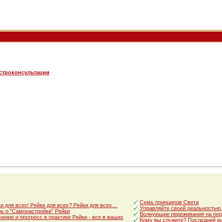
астроконсультации
Семь принципов Света
и для всех! Рейки для всех? Рейки для всех…
Управляйте своей реальностью
ь о "Самонастройке" Рейки
Волнующие переживания на пер
ение и прогресс в практике Рейки - все в ваших
Кому вы служите? Последний в