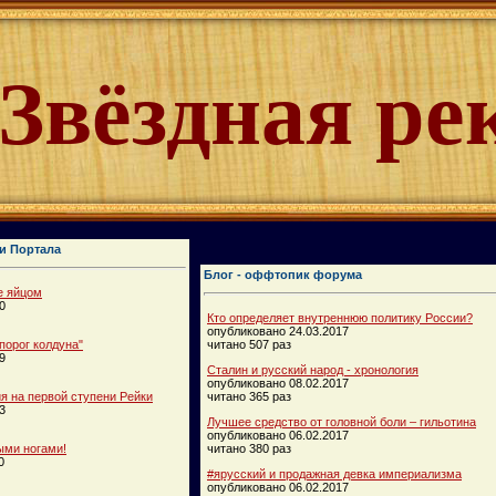
Звёздная ре
и Портала
Блог - оффтопик форума
е яйцом
0
Кто определяет внутреннюю политику России?
опубликовано 24.03.2017
порог колдуна"
читано 507 раз
9
Сталин и русский народ - хронология
опубликовано 08.02.2017
 на первой ступени Рейки
читано 365 раз
3
Лучшее средство от головной боли – гильотина
опубликовано 06.02.2017
ыми ногами!
читано 380 раз
0
#ярусский и продажная девка империализма
опубликовано 06.02.2017