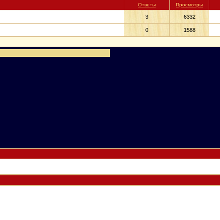
Ответы
Просмотры
3
6332
0
1588