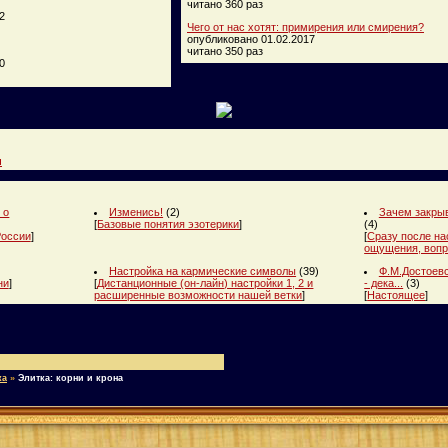
читано 360 раз
2
Чего от нас хотят: примирения или смирения?
опубликовано 01.02.2017
читано 350 раз
0
и
 о
Изменись!
(2)
Зачем закрыв
[
Базовые понятия эзотерики
]
(4)
России
]
[
Сразу после на
ощущения, вопр
Настройка на кармические символы
(39)
Ф.М.Достоевс
ни
]
[
Дистанционные (он-лайн) настройки 1, 2 и
- дека...
(3)
расширенные возможности нашей ветки
]
[
Настоящее
]
ка
»
Элитка: корни и крона