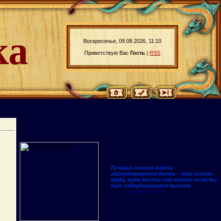
ка
Воскресенье, 09.08.2026, 11:10
Приветствую Вас
Гость
|
RSS
Лучший способ найти
заблудившегося бычка – это пойти
туда, куда бы ты сам пошел, если бы
был заблудившимся бычком.
Кодекс ковбоя