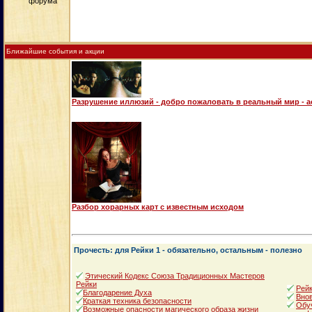
Ближайшие события и акции
Разрушение иллюзий - добро пожаловать в реальный мир - 
Разбор хорарных карт с известным исходом
Прочесть: для Рейки 1 - обязательно, остальным - полезно
Этический Кодекс Союза Традиционных Мастеров
Рейки
Рейк
Благодарение Духа
Внов
Краткая техника безопасности
Обуч
Возможные опасности магического образа жизни