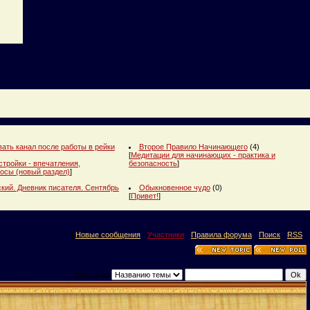
ать канал после работы в рейки
Второе Правило Начинающего
(4)
[
Медитации для начинающих - практика и
стройки - впечатления,
безопасность
]
осы (новый раздел)
]
кий. Дневник писателя. Сентябрь
Обыкновенное чудо
(0)
[
Привет!
]
[
Новые сообщения
·
Участники
·
Правила форума
·
Поиск
·
RSS
]
Фильтр по: