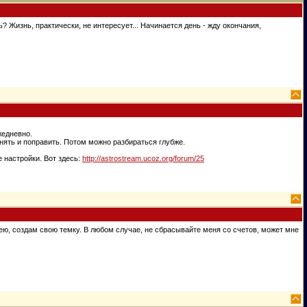
? Жизнь, практически, не интересует... Начинается день - жду окончания,
жедневно.
онять и поправить. Потом можно разбираться глубже.
 настройки. Вот здесь:
http://astrostream.ucoz.org/forum/25
мею, создам свою темку. В любом случае, не сбрасывайте меня со счетов, может мне