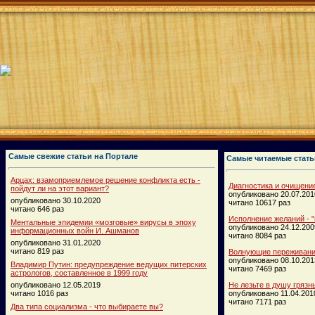
Самые свежие статьи на Портале
Самые читаемые стать
Арцах: взамоприемлемое решение конфликта есть -
Диагностика и очищени
пойдут ли на этот вариант?
опубликовано 20.07.201
опубликовано 30.10.2020
читано 10617 раз
читано 646 раз
Исполнение желаний - "
Ментальные эпидемии «мозговые» вирусы в эпоху
опубликовано 24.12.200
информационных войн И. Ашманов
читано 8084 раз
опубликовано 31.01.2020
читано 819 раз
Волнующие переживания
опубликовано 08.10.201
Владимир Путин: предупреждение ведущих питерских
читано 7469 раз
астрологов, составленное в 1999 году
опубликовано 12.05.2019
Не лезьте в душу грязн
читано 1016 раз
опубликовано 11.04.201
читано 7171 раз
Два типа социализма - что выбираете вы?