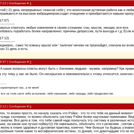
17:12 | Сообщение #
4
той:) 21 день непрерывных сеансов себе.( это монотонная рутинная работа как и любая 
настраиваются на высокие вибрациипроисходит очищение и приобретаются навыки пропу
17:07)
-------------
ватьи отмечать любые изменения в своем сознании: сны, мысли, эмоции, все-все.
обовать поработать более направленно: причины депрессии, пути выхода и т.д. Если к
17:12)
-------------
дневно, само 'по взмаху крыла' или ' палочки' ничево не произойдет, сначала во всяк
аз 21 день и есть.
18:57 | Сообщение #
5
 А какие вопросы-ответы могут быть с близкими людьми - мужем, например? Как прави
 эту тему у нас не было. Он несерьезно и невнимательно к этому относится, конечно
 характеризует вас, а не меня!
 все на этом свете либо испытание, либо наказание, либо награда, либо предвозвестие.
20:12 | Сообщение #
6
тен, то можно просто, по началу сказать что Рэйки - это то что тебе на данный моме
 чужда эзотерика, то можно объяснить систему Рэйки более научными терминами. Ведь 
энергии. Все дело в том, что тебе самой надо поизучать эту систему в различных ист
ыке, на каком они лучше поймут))) Не навязывать, объяснить что к религиям , сектам 
жизнь в плане здоровья и духовная практика, конечно. Чем больше ты будешь узнават
гробным тоном какие то метафизические истины, то думаю, что домочадцам это не по