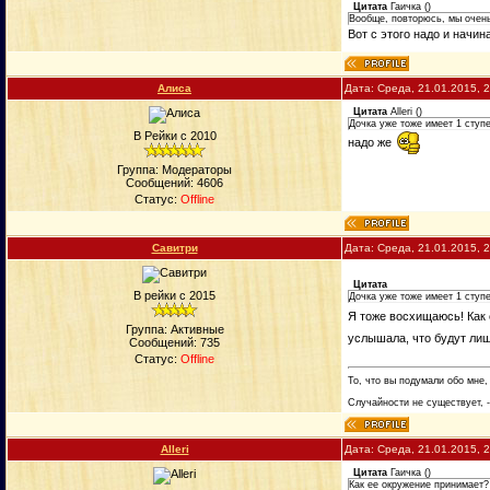
Цитата
Гаичка
(
)
Вообще, повторюсь, мы очень
Вот с этого надо и начин
Алиса
Дата: Среда, 21.01.2015, 
Цитата
Alleri
(
)
Дочка уже тоже имеет 1 ступе
В Рейки с 2010
надо же
Группа: Модераторы
Сообщений:
4606
Статус:
Offline
Савитри
Дата: Среда, 21.01.2015, 
Цитата
В рейки с 2015
Дочка уже тоже имеет 1 ступе
Я тоже восхищаюсь! Как 
Группа: Активные
услышала, что будут лиш
Сообщений:
735
Статус:
Offline
То, что вы подумали обо мне,
Случайности не существует, -
Alleri
Дата: Среда, 21.01.2015, 
Цитата
Гаичка
(
)
Как ее окружение принимает?