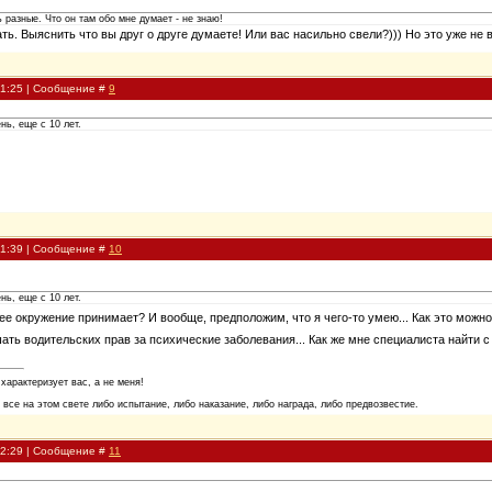
 разные. Что он там обо мне думает - не знаю!
ать. Выяснить что вы друг о друге думаете! Или вас насильно свели?))) Но это уже не 
21:25 | Сообщение #
9
нь, еще с 10 лет.
21:39 | Сообщение #
10
нь, еще с 10 лет.
ее окружение принимает? И вообще, предположим, что я чего-то умею... Как это мож
ать водительских прав за психические заболевания... Как же мне специалиста найти с 
 характеризует вас, а не меня!
 все на этом свете либо испытание, либо наказание, либо награда, либо предвозвестие.
22:29 | Сообщение #
11