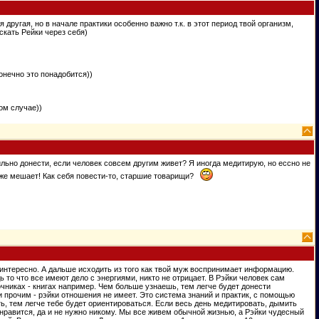
другая, но в начале практики особенно важно т.к. в этот период твой организм,
скать Рейки через себя)
онечно это понадобится))
ом случае))
льно донести, если человек совсем другим живет? Я иногда медитирую, но ессно не
 же мешает! Как себя повести-то, старшие товарищи?
нт интересно. А дальше исходить из того как твой муж воспринимает информацию.
то что все имеют дело с энергиями, никто не отрицает. В Рэйки человек сам
очниках - книгах например. Чем больше узнаешь, тем легче будет донести
и прочим - рэйки отношения не имеет. Это система знаний и практик, с помощью
ь, тем легче тебе будет ориентироваться. Если весь день медитировать, дымить
нравится, да и не нужно никому. Мы все живем обычной жизнью, а Рэйки чудесный