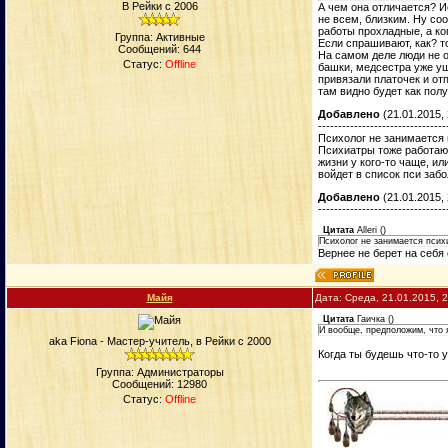
В Рейки с 2006
А чем она отличается? И
не всем, близким. Ну соо
работы прохладные, а ко
Группа: Активные
Если спрашивают, как? т
Сообщений:
644
На самом деле люди не оч
Статус:
Offline
башки, медсестра уже уш
привязали платочек и отп
там видно будет как полу
Добавлено
(21.01.2015, 
--------------------------------
Психолог не занимается
Психиатры тоже работают
жизни у кого-то чаще, ил
войдет в список пси забо
Добавлено
(21.01.2015, 
--------------------------------
Цитата
Alleri
(
)
Психолог не занимается пси
Вернее не берет на себя
Майя
Дата: Среда, 21.01.2015, 
Цитата
Гаичка
(
)
И вообще, предположим, что я
aka Fiona - Мастер-учитель, в Рейки с 2000
Когда ты будешь что-то 
Группа: Администраторы
Сообщений:
12980
Статус:
Offline