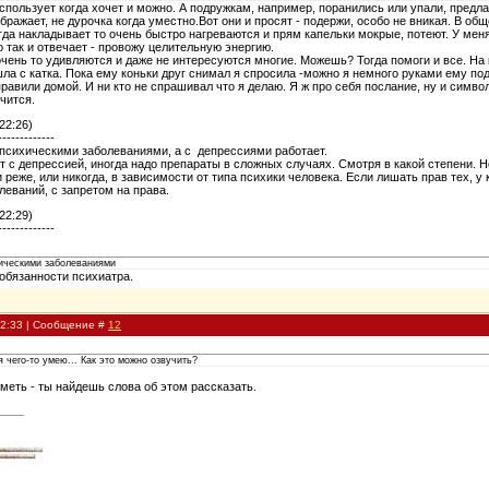
спользует когда хочет и можно. А подружкам, например, поранились или упали, предлаг
бражает, не дурочка когда уместно.Вот они и просят - подержи, особо не вникая. В обще
гда накладывает то очень быстро нагреваются и прям капельки мокрые, потеют. У меня
о так и отвечает - провожу целительную энергию.
ень то удивляются и даже не интересуются многие. Можешь? Тогда помоги и все. На кат
ла с катка. Пока ему коньки друг снимал я спросила -можно я немного руками ему под
равили домой. И ни кто не спрашивал что я делаю. Я ж про себя послание, ну и символ
чится.
22:26)
-------------
 психическими заболеваниями, а с депрессиями работает.
 с депрессией, иногда надо препараты в сложных случаях. Смотря в какой степени. 
и реже, или никогда, в зависимости от типа психики человека. Если лишать прав тех, у
леваний, с запретом на права.
22:29)
-------------
хическими заболеваниями
 обязанности психиатра.
22:33 | Сообщение #
12
 чего-то умею... Как это можно озвучить?
уметь - ты найдешь слова об этом рассказать.