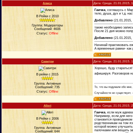
Алиса
Дата: Среда, 21.01.2015, 
Гаичка
, соглашусь с Мар
тело, душа, дух и т.д. 
В Рейки с 2010
Добавлено
(21.01.2015, 
--------------------------------
Группа: Модераторы
также необходимо записы
Сообщений:
4606
После 21 дня можно попр
Статус:
Offline
Добавлено
(21.01.2015, 
--------------------------------
Начинай практиковать еже
А временные рамки- как р
Савитри
Дата: Среда, 21.01.2015, 
Хорошо, буду стараться!
афишируя. Разговоров на
В рейки с 2015
Группа: Активные
Сообщений:
735
То, что вы подумали обо мне,
Статус:
Offline
Случайности не существует, -
Alleri
Дата: Среда, 21.01.2015, 
Гаичка
, если муж адеква
Например, если для него
В Рейки с 2006
становится проводником 
родственникам на том яз
которой можно улучшить 
Группа: Активные
палочками или вещать за
Сообщений:
644