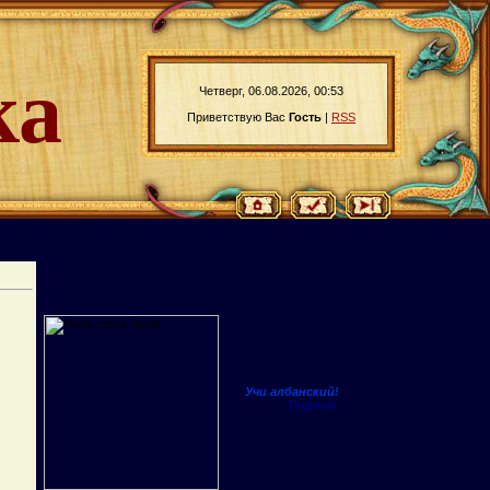
ка
Четверг, 06.08.2026, 00:53
Приветствую Вас
Гость
|
RSS
Учи албанский!
Падонак