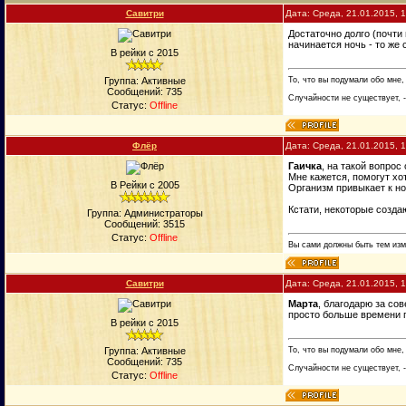
Савитри
Дата: Среда, 21.01.2015, 
Достаточно долго (почти 
начинается ночь - то же 
В рейки с 2015
То, что вы подумали обо мне,
Группа: Активные
Сообщений:
735
Случайности не существует, -
Статус:
Offline
Флёр
Дата: Среда, 21.01.2015, 
Гаичка
, на такой вопрос
Мне кажется, помогут хо
В Рейки с 2005
Организм привыкает к но
Кстати, некоторые созда
Группа: Администраторы
Сообщений:
3515
Статус:
Offline
Вы сами должны быть тем изм
Савитри
Дата: Среда, 21.01.2015, 
Марта
, благодарю за со
просто больше времени п
В рейки с 2015
То, что вы подумали обо мне,
Группа: Активные
Сообщений:
735
Случайности не существует, -
Статус:
Offline