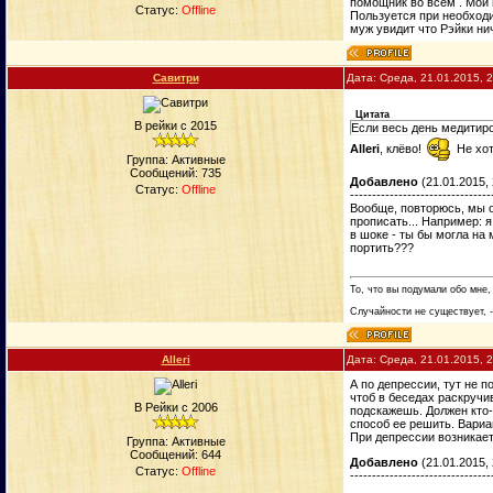
помощник во всем . Мои 
Статус:
Offline
Пользуется при необходи
муж увидит что Рэйки нич
Савитри
Дата: Среда, 21.01.2015, 
Цитата
В рейки с 2015
Если весь день медитир
Alleri
, клёво!
Не хот
Группа: Активные
Сообщений:
735
Добавлено
(21.01.2015, 
Статус:
Offline
--------------------------------
Вообще, повторюсь, мы о
прописать... Например: я
в шоке - ты бы могла на 
портить???
То, что вы подумали обо мне,
Случайности не существует, -
Alleri
Дата: Среда, 21.01.2015, 
А по депрессии, тут не п
чтоб в беседах раскручи
В Рейки с 2006
подскажешь. Должен кто-
способ ее решить. Вариан
При депрессии возникает
Группа: Активные
Сообщений:
644
Добавлено
(21.01.2015, 
Статус:
Offline
--------------------------------