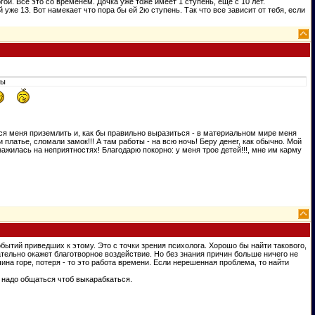
ой. Все это со временем. Дочка уже тоже имеет 1 ступень, еще с 10 лет.
же 13. Вот намекает что пора бы ей 2ю ступень. Так что все зависит от тебя, если
ны
ся меня приземлить и, как бы правильно выразиться - в материальном мире меня
 платье, сломали замок!!! А там работы - на всю ночь! Беру денег, как обычно. Мой
нажилась на неприятностях! Благодарю покорно: у меня трое детей!!!, мне им карму
обытий приведших к этому. Это с точки зрения психолога. Хорошо бы найти такового,
ательно окажет благотворное воздействие. Но без знания причин больше ничего не
ина горе, потеря - то это работа времени. Если нерешенная проблема, то найти
, надо общаться чтоб выкарабкаться.