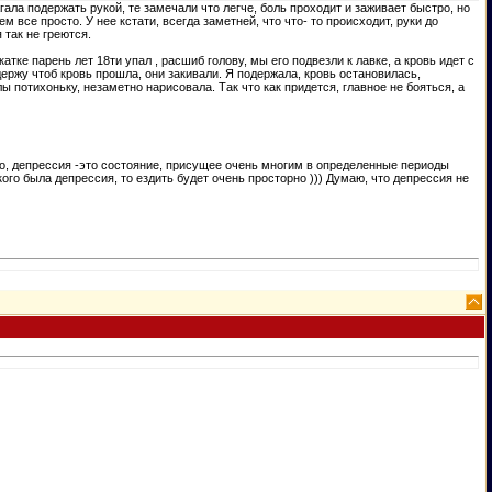
ала подержать рукой, те замечали что легче, боль проходит и заживает быстро, но
м все просто. У нее кстати, всегда заметней, что что- то происходит, руки до
 так не греются.
ке парень лет 18ти упал , расшиб голову, мы его подвезли к лавке, а кровь идет с
ержу чтоб кровь прошла, они закивали. Я подержала, кровь остановилась,
ы потихоньку, незаметно нарисовала. Так что как придется, главное не бояться, а
Но, депрессия -это состояние, присущее очень многим в определенные периоды
 кого была депрессия, то ездить будет очень просторно ))) Думаю, что депрессия не