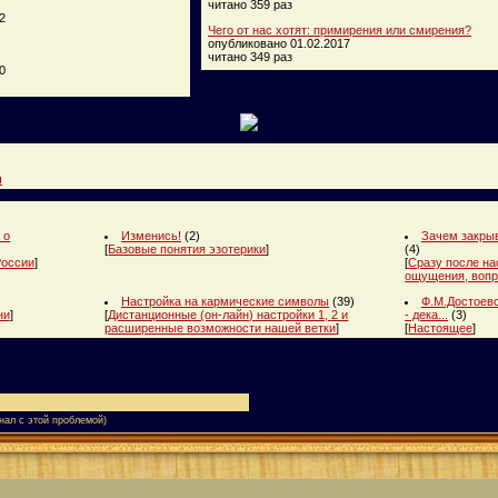
читано 359 раз
2
Чего от нас хотят: примирения или смирения?
опубликовано 01.02.2017
читано 349 раз
0
и
 о
Изменись!
(2)
Зачем закрыв
[
Базовые понятия эзотерики
]
(4)
России
]
[
Сразу после на
ощущения, вопр
Настройка на кармические символы
(39)
Ф.М.Достоевс
ни
]
[
Дистанционные (он-лайн) настройки 1, 2 и
- дека...
(3)
расширенные возможности нашей ветки
]
[
Настоящее
]
нал с этой проблемой)