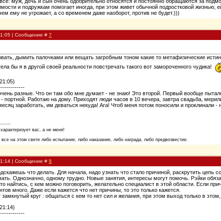
все: муж, дочь и сын очень одобрительно относятся и постоянно обращаются за подмог
мости и подружкам помогает иногда, при этом живет обычной подростковой жизнью, ей у
ем ему не угрожает, а со временем даже наоборот, против не будет.)))
21:05 | Сообщение #
7
овать, дымить палочками или вещать загробным тоном какие то метафизические исти
ела бы я в другой своей реальности повстречать такого вот замороченного чудика!
21:05)
-------------
чень разные. Что он там обо мне думает - не знаю! Это второй. Первый вообще пытал
 - портной. Работаю на дому. Приходят люди часов в 10 вечера, завтра свадьба, мерили
месяц заработать, им деваться некуда! Ага! Чтоб меня потом поносили и проклинали - 
 характеризует вас, а не меня!
 все на этом свете либо испытание, либо наказание, либо награда, либо предвозвестие.
21:14 | Сообщение #
8
одскажешь что делать. Для начала, надо узнать что стало причиной, раскрутить цепь с
вать. Однозначно, одному трудно. Новые занятия, интересы могут помочь. Рэйки обяз
то найтись, с кем можно поговорить, желательно специалист в этой области. Если прич
тов много. Даже если кажется что нет причины, то это только кажется.
 замкнутый круг : общаться с кем то нет сил и желания, при этом выход только в этом
21:14)
-------------