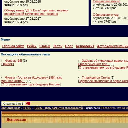
Славянские имена
опубликовано 19.01.2018
опубликовано 29.06.201
читано 1209 раз
читано 6869 раз
Обнаружение "ДНК Бога": критика с научно-
практической точки зрения - тезисно
Обрядовые куклы
опубликовано 15.01.201
опубликовано 17.01.2017
читано 6747 раз
читано 1664 раз
Меню
Главная сайта
Рейки
Статьи
Тесты
Блог
Астрология
Астроконсультаци
Последние обновленные темы
Форуму-15!
(3)
Забыть об украинцах навсегда:
[
Привет!
]
стратегическом пла...
(8)
[
Отстраиваем вектор в будущее 
Фильм «Гостья из будущего» 1984, как
7 принципов Света
(1)
мрачная антиу...
(13)
[
Здоровое мышление и образ жиз
[
Отстраиваем вектор в будущее России
]
1
Страница
1
из
1
Звёздная река
»
Рейки
»
Рейки - путь развития способностей
»
Депрессия
(Поделитесь, кто начи
Депрессия