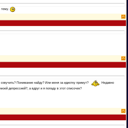
в тему.
но озвучить? Понимание найду? Или меня за идиотку примут?
Недавно
моей депрессией?, а вдруг и я попаду в этот списочек?