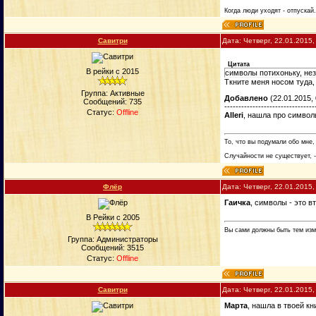
Когда люди уходят - отпускай
Савитри
Дата: Четверг, 22.01.2015
Цитата
В рейки с 2015
символы потихоньку, не
Ткните меня носом туда, 
Группа: Активные
Добавлено
(22.01.2015, 
Сообщений:
735
--------------------------------
Статус:
Offline
Alleri
, нашла про символ
То, что вы подумали обо мне,
Случайности не существует, -
Флёр
Дата: Четверг, 22.01.2015
Гаичка
, символы - это в
В Рейки с 2005
Вы сами должны быть тем изм
Группа: Администраторы
Сообщений:
3515
Статус:
Offline
Савитри
Дата: Четверг, 22.01.2015
Марта
, нашла в твоей кн