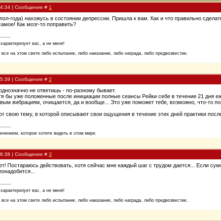
14:34 | Сообщение #
1
пол-года) нахожусь в состоянии депрессии. Пришла к вам. Как и что правильно сделать
самое! Как мозг-то поправить?
 характеризует вас, а не меня!
 все на этом свете либо испытание, либо наказание, либо награда, либо предвозвестие.
15:39 | Сообщение #
2
 однозначно не ответишь - по-разному бывает.
тя бы уже положенные после инициации полные сеансы Рейки себе в течение 21 дня е
вым вибрациям, очищается, да и вообще... Это уже поможет тебе, возможно, что-то п
ют свою тему, в которой описывают свои ощущения в течение этих дней практики после
енением, которое хотите видеть в этом мире.
16:38 | Сообщение #
3
вет! Постараюсь действовать, хотя сейчас мне каждый шаг с трудом дается... Если су
онадобится...
 характеризует вас, а не меня!
 все на этом свете либо испытание, либо наказание, либо награда, либо предвозвестие.