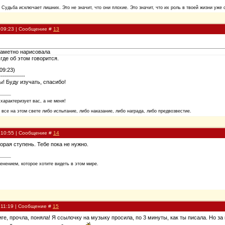
. Судьба исключает лишних. Это не значит, что они плохие. Это значит, что их роль в твоей жизни уже 
, 09:23 | Сообщение #
13
заметно нарисовала
где об этом говорится.
09:23)
-------------
ы! Буду изучать, спасибо!
 характеризует вас, а не меня!
 все на этом свете либо испытание, либо наказание, либо награда, либо предвозвестие.
, 10:55 | Сообщение #
14
торая ступень. Тебе пока не нужно.
енением, которое хотите видеть в этом мире.
, 11:19 | Сообщение #
15
иге, прочла, поняла! Я ссылочку на музыку просила, по 3 минуты, как ты писала. Но за