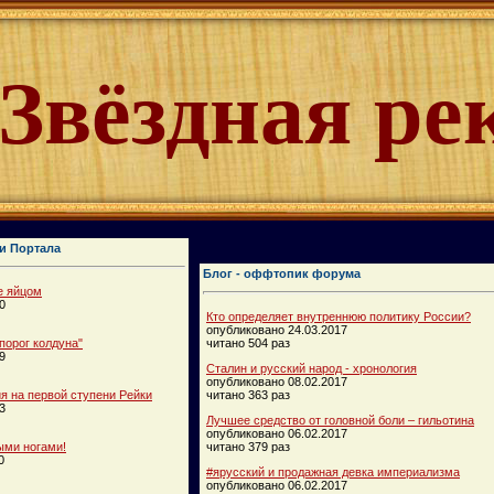
Звёздная ре
и Портала
Блог - оффтопик форума
е яйцом
0
Кто определяет внутреннюю политику России?
опубликовано 24.03.2017
порог колдуна"
читано 504 раз
9
Сталин и русский народ - хронология
опубликовано 08.02.2017
 на первой ступени Рейки
читано 363 раз
3
Лучшее средство от головной боли – гильотина
опубликовано 06.02.2017
ыми ногами!
читано 379 раз
0
#ярусский и продажная девка империализма
опубликовано 06.02.2017