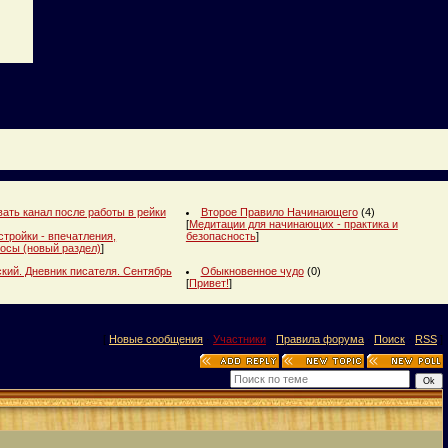
ать канал после работы в рейки
Второе Правило Начинающего
(4)
[
Медитации для начинающих - практика и
стройки - впечатления,
безопасность
]
осы (новый раздел)
]
кий. Дневник писателя. Сентябрь
Обыкновенное чудо
(0)
[
Привет!
]
[
Новые сообщения
·
Участники
·
Правила форума
·
Поиск
·
RSS
]