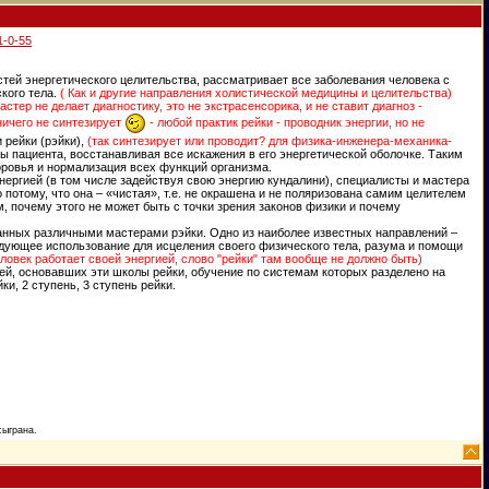
1-0-55
ностей энергетического целительства, рассматривает все заболевания человека с
кого тела.
( Как и другие направления холистической медицины и целительства)
астер не делает диагностику, это не экстрасенсорика, и не ставит диагноз -
ничего не синтезирует
- любой практик рейки - проводник энергии, но не
 рейки (рэйки),
(так синтезирует или проводит? для физика-инженера-механика-
 пациента, восстанавливая все искажения в его энергетической оболочке. Таким
оровья и нормализация всех функций организма.
энергией (в том числе задействуя свою энергию кундалини), специалисты и мастера
о потому, что она – «чистая», т.е. не окрашена и не поляризована самим целителем
, почему этого не может быть с точки зрения законов физики и почему
ванных различными мастерами рэйки. Одно из наиболее известных направлений –
ледующее использование для исцеления своего физического тела, разума и помощи
еловек работает своей энергией, слово "рейки" там вообще не должно быть)
ей, основавших эти школы рейки, обучение по системам которых разделено на
и, 2 ступень, 3 ступень рейки.
сыграна.