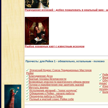
Разрушение иллюзий - добро пожаловать в реальный мир - 
Разбор хорарных карт с известным исходом
Прочесть: для Рейки 1 - обязательно, остальным - полезно
Этический Кодекс Союза Традиционных Мастеров
Рейки
Рейк
Благодарение Духа
Внов
Краткая техника безопасности
Обуч
Возможные опасности магического образа жизни
руках!
Потери и приобретения при занятиях магией
Изна
Мечтать вредно
почему
Исполнение желаний - "порог колдуна"
Боле
Обращение к Рейки - начало работы
Процедура работы в Рейки
Полный и краткий сеанс Рейки себе