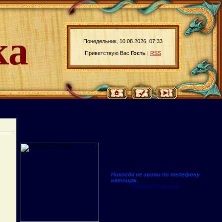
ка
Понедельник, 10.08.2026, 07:33
Приветствую Вас
Гость
|
RSS
Никогда не звони по телефону
натощак.
Янина Ипохорская