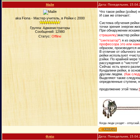
Майя
Дата: Понедельник, 15.04.
Что такое рейки (рэйки)
И сам же отвечает:
aka Fiona - Мастер-учитель, в Рейки с 2000
Система обучения рейки (
точки зрения энергии жи
Группа: Администраторы
При обнаружении искаже
Сообщений:
12980
страшилку)
мастер рейки
Статус:
Offline
"синтезатор")
я из окружа
профессора это или наме
образом, производится и
В отличие от обычного э
рейки используют «чистую
рэйки. По крайней мере 
рассуждения о "чистоте" 
Сейчас есть много разли
Кундалини рейки, в осно
другим людям.
(Как след
Выделяют также следующи
определенные ступени, н
продолжение этой темы
Когда люди уходят - отпускай
Флёр
Дата: Понедельник, 15.04.