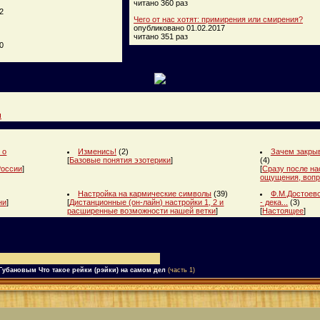
читано 360 раз
2
Чего от нас хотят: примирения или смирения?
опубликовано 01.02.2017
читано 351 раз
0
и
 о
Изменись!
(2)
Зачем закрыв
[
Базовые понятия эзотерики
]
(4)
России
]
[
Сразу после на
ощущения, вопр
Настройка на кармические символы
(39)
Ф.М.Достоевс
ни
]
[
Дистанционные (он-лайн) настройки 1, 2 и
- дека...
(3)
расширенные возможности нашей ветки
]
[
Настоящее
]
Губановым Что такое рейки (рэйки) на самом дел
(часть 1)