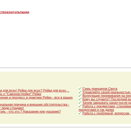
астроконсультации
Семь принципов Света
и для всех! Рейки для всех? Рейки для всех…
Управляйте своей реальностью
ь о "Самонастройке" Рейки
Волнующие переживания на пер
ение и прогресс в практике Рейки - все в ваших
Кому вы служите? Последний в
Зачем закрывать канал после р
чальная причина и внешние обстоятельства -
Работа с предметами, стихиями
 люди страдают
продуктами и так далее
знь - что это ? Наказание или указание?
Работа с проблемой, вопросом,