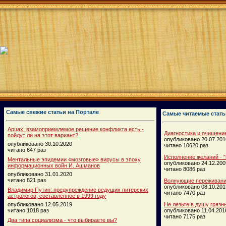
Самые свежие статьи на Портале
Самые читаемые стать
Арцах: взамоприемлемое решение конфликта есть -
Диагностика и очищени
пойдут ли на этот вариант?
опубликовано 20.07.201
опубликовано 30.10.2020
читано 10620 раз
читано 647 раз
Исполнение желаний - "
Ментальные эпидемии «мозговые» вирусы в эпоху
опубликовано 24.12.200
информационных войн И. Ашманов
читано 8086 раз
опубликовано 31.01.2020
читано 821 раз
Волнующие переживания
опубликовано 08.10.201
Владимир Путин: предупреждение ведущих питерских
читано 7470 раз
астрологов, составленное в 1999 году
опубликовано 12.05.2019
Не лезьте в душу грязн
читано 1018 раз
опубликовано 11.04.201
читано 7175 раз
Два типа социализма - что выбираете вы?