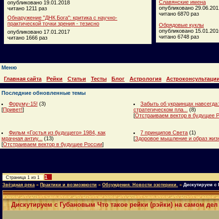
Славянские имена
опубликовано 19.01.2018
опубликовано 29.06.201
читано 1211 раз
читано 6870 раз
Обнаружение "ДНК Бога": критика с научно-
практической точки зрения - тезисно
Обрядовые куклы
опубликовано 15.01.201
опубликовано 17.01.2017
читано 6748 раз
читано 1666 раз
Меню
Главная сайта
Рейки
Статьи
Тесты
Блог
Астрология
Астроконсультаци
Последние обновленные темы
Форуму-15!
(3)
Забыть об украинцах навсегда:
[
Привет!
]
стратегическом пла...
(8)
[
Отстраиваем вектор в будущее 
Фильм «Гостья из будущего» 1984, как
7 принципов Света
(1)
мрачная антиу...
(13)
[
Здоровое мышление и образ жиз
[
Отстраиваем вектор в будущее России
]
1
Страница
1
из
1
Звёздная река
»
Практики и возможности
»
Обсуждения. Новости эзотерики.
»
Дискутируем с 
Дискутируем с Губановым Что такое рейки (рэйки) на самом дел