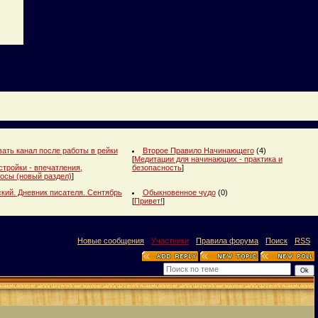
ать канал после работы в рейки
Второе Правило Начинающего
(4)
[
Медитации для начинающих - практика и
стройки - впечатления,
безопасность
]
осы (новый раздел)
]
кий. Дневник писателя. Сентябрь
Обыкновенное чудо
(0)
[
Привет!
]
[
Новые сообщения
·
Участники
·
Правила форума
·
Поиск
·
RSS
]