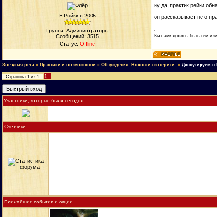
ну да, практик рейки обн
В Рейки с 2005
он рассказывает не о пра
Группа: Администраторы
Вы сами должны быть тем изм
Сообщений:
3515
Статус:
Offline
Звёздная река
»
Практики и возможности
»
Обсуждения. Новости эзотерики.
»
Дискутируем с 
1
Страница
1
из
1
Участники, которые были сегодня
Счетчики
Ближайшие события и акции