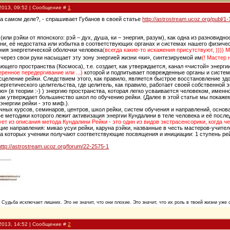
2013, 09:52 | Сообщение #
1
 на самом деле?, - спрашивает Губанов в своей статье
http://astrostream.ucoz.org/publ/1-
или рэйки от японского: рэй – дух, душа, ки – энергия, разум), как одна из разновид
зни, её недостатка или избытка в соответствующих органах и системах нашего физичес
ния энергетической оболочки человека
(всегда какие-то искажения присутствуют, )))) М
 через свои руки насыщает эту зону энергией жизни «ки», синтезируемой им
(! Мастер 
ющего пространства (Космоса), т.е. создает, как утверждается, канал «чистой» энергии
ренное передергивание или ...)
которой и подпитывает поврежденные органы и системы
сцеление рейки. Следствием этого, как правило, является быстрое восстановление зд
нергетического целительства, где целитель, как правило, работает своей собственной 
» (в теории :-) ) энергию пространства, которая легко усваивается человеком, именн
так утверждает большинство школ по обучению рейки. (Далее в этой статье мы покажем
энергии рейки - это миф.).
чных курсов, семинаров, центров, школ рейки, систем обучения и направлений, осно
ве методики которого лежит активизация энергии Кундалини в теле человека и её пос
ует из описания метода Кундалини Рейки - это один из видов экстрасенсорики, когда ч
е направления: микао усуи рейки, каруна рэйки, названные в честь мастеров-учител
а которых ученики получают соответствующие посвящения и инициации: 1 ступень рейк
http://astrostream.ucoz.org/forum/22-2575-1
. Судьба исключает лишних. Это не значит, что они плохие. Это значит, что их роль в твоей жизни уже 
2013, 14:52 | Сообщение #
2