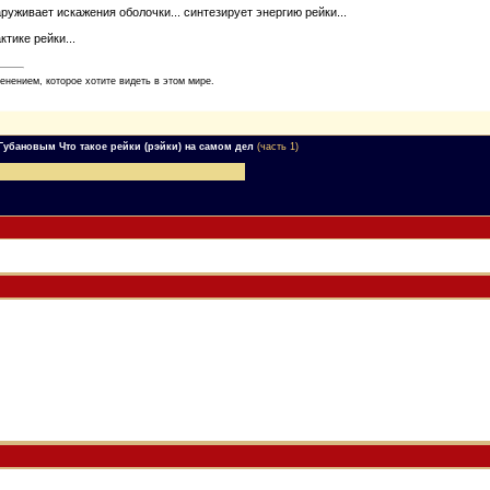
аруживает искажения оболочки... синтезирует энергию рейки...
ктике рейки...
енением, которое хотите видеть в этом мире.
Губановым Что такое рейки (рэйки) на самом дел
(часть 1)