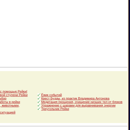
 с помощью Рейки!
вой ступени Рейки
Ёжик событий
ыбор
Крест Будды, из практик Владимира Антонова
аботы в рейки
Медитация прощения, очищение низших тел от блоков
, животными,
Упражнение с шарами для выравнивания энергии
Треугольник Рейки
 ситуацией