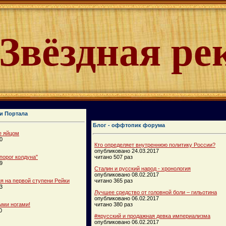
Звёздная ре
и Портала
Блог - оффтопик форума
е яйцом
0
Кто определяет внутреннюю политику России?
опубликовано 24.03.2017
порог колдуна"
читано 507 раз
9
Сталин и русский народ - хронология
опубликовано 08.02.2017
 на первой ступени Рейки
читано 365 раз
3
Лучшее средство от головной боли – гильотина
опубликовано 06.02.2017
ыми ногами!
читано 380 раз
0
#ярусский и продажная девка империализма
опубликовано 06.02.2017