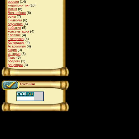
россия
(14)
мероприятия
(10)
магия
(8)
Волшебное
(8)
руны
(7)
символы
(6)
обучение
(6)
события
(5)
консультация
(4)
славяне
(4)
эзотерика
(4)
Календарь
(4)
Астрология
(4)
акция
(3)
история
(3)
Приз
(3)
обереги
(3)
рецепции
(3)
Счетчики