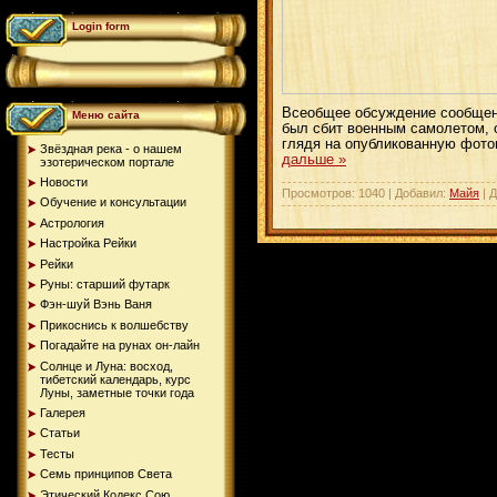
Login form
Всеобщее обсуждение сообщени
Меню сайта
был сбит военным самолетом, 
глядя на опубликованную фото
Звёздная река - о нашем
дальше »
эзотерическом портале
Новости
Просмотров: 1040 | Добавил:
Майя
| 
Обучение и консультации
Астрология
Настройка Рейки
Рейки
Руны: старший футарк
Фэн-шуй Вэнь Ваня
Прикоснись к волшебству
Погадайте на рунах oн-лайн
Солнце и Луна: восход,
тибетский календарь, курс
Луны, заметные точки года
Галерея
Статьи
Тесты
Семь принципов Света
Этический Кодекс Сою...