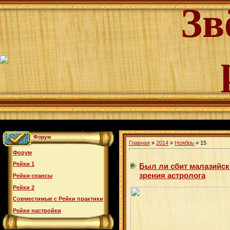
Зв
Форум
Главная
»
2014
»
Ноябрь
»
15
Форум
Рейки 1
Был ли сбит малазийск
зрения астролога
Рейки-сеансы
Рейки 2
Совместимые с Рейки практики
Рейки настройки