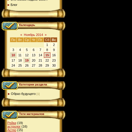
Блог
Календарь
«
Ноябрь 2014
»
Пн
Вт
Ср
Чт
Пт
Сб
Вс
1
2
3
4
5
6
7
8
9
10
11
12
13
14
15
16
17
18
19
20
21
22
23
24
25
26
27
28
29
30
Категории раздела
Образ будущего
[1]
Теги материалов
Рейки
(19)
астролог
(16)
Астро
(15)