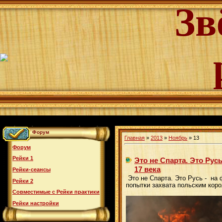
Зв
Форум
Главная
»
2013
»
Ноябрь
»
13
Форум
Рейки 1
Это не Спарта. Это Рус
17 века
Рейки-сеансы
Это не Спарта. Это Русь - на
Рейки 2
попытки захвата польским кор
Совместимые с Рейки практики
Рейки настройки