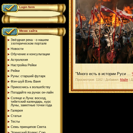
Login form
Меню сайта
Звёздная река - о нашем
эзотерическом портале
Новости
Обучение и консультации
Астрология
Настройка Рейки
Рейки
"
Много есть в истории Руси
...
Руны: старший футарк
Просмотров: 1162 | Добавил:
Майя
| Д
Фэн-шуй Вэнь Ваня
Прикоснись к волшебству
Погадайте на рунах oн-лайн
Солнце и Луна: восход,
тибетский календарь, курс
Луны, заметные точки года
Галерея
Статьи
Тесты
Семь принципов Света
Этический Кодекс Сою...