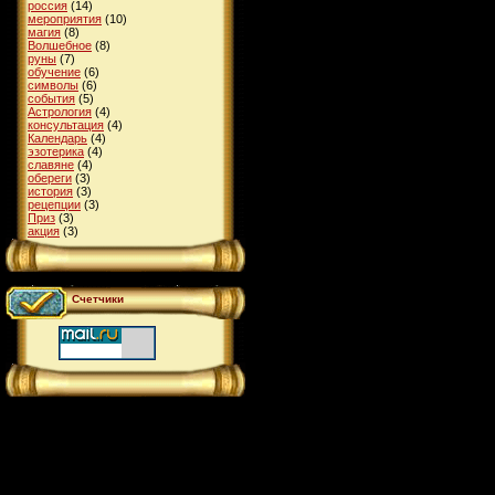
россия
(14)
мероприятия
(10)
магия
(8)
Волшебное
(8)
руны
(7)
обучение
(6)
символы
(6)
события
(5)
Астрология
(4)
консультация
(4)
Календарь
(4)
эзотерика
(4)
славяне
(4)
обереги
(3)
история
(3)
рецепции
(3)
Приз
(3)
акция
(3)
Счетчики