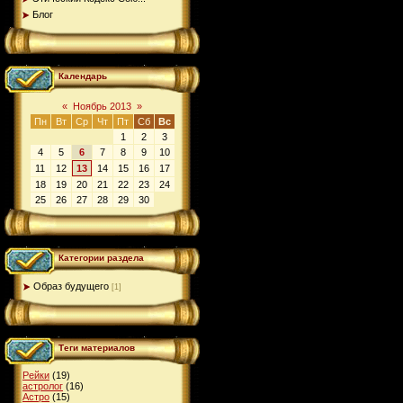
Блог
Календарь
«
Ноябрь 2013
»
Пн
Вт
Ср
Чт
Пт
Сб
Вс
1
2
3
4
5
6
7
8
9
10
11
12
13
14
15
16
17
18
19
20
21
22
23
24
25
26
27
28
29
30
Категории раздела
Образ будущего
[1]
Теги материалов
Рейки
(19)
астролог
(16)
Астро
(15)