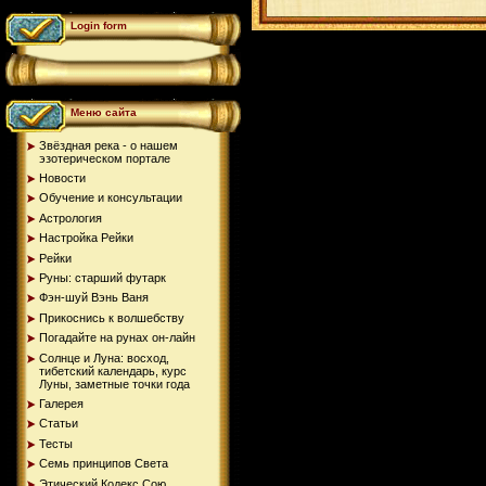
Login form
Меню сайта
Звёздная река - о нашем
эзотерическом портале
Новости
Обучение и консультации
Астрология
Настройка Рейки
Рейки
Руны: старший футарк
Фэн-шуй Вэнь Ваня
Прикоснись к волшебству
Погадайте на рунах oн-лайн
Солнце и Луна: восход,
тибетский календарь, курс
Луны, заметные точки года
Галерея
Статьи
Тесты
Семь принципов Света
Этический Кодекс Сою...