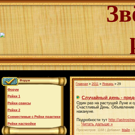
Зв
Форум
Главная
»
2011
»
Январь
»
29
Форум
Рейки 1
Случайный день - пред
Один раз на растущей Луне и 
Рейки-сеансы
Счастливый День. Объявление 
Рейки 2
накануне.
Совместимые с Рейки практики
Подробности тут
http://astrost
Рейки настройки
...
Читать дальше »
Просмотров: 1168 | Добавил:
Майя
| Д