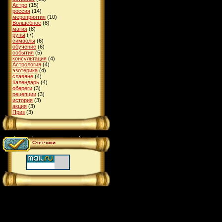
Астро
(15)
россия
(14)
мероприятия
(10)
Волшебное
(8)
магия
(8)
руны
(7)
символы
(6)
обучение
(6)
события
(5)
консультация
(4)
Астрология
(4)
эзотерика
(4)
славяне
(4)
Календарь
(4)
обереги
(3)
рецепции
(3)
история
(3)
акция
(3)
Приз
(3)
Счетчики