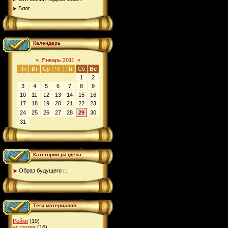
Блог
Календарь
«
Январь 2011
»
Пн
Вт
Ср
Чт
Пт
Сб
Вс
1
2
3
4
5
6
7
8
9
10
11
12
13
14
15
16
17
18
19
20
21
22
23
24
25
26
27
28
29
30
31
Категории раздела
Образ будущего
[1]
Теги материалов
Рейки
(19)
астролог
(16)