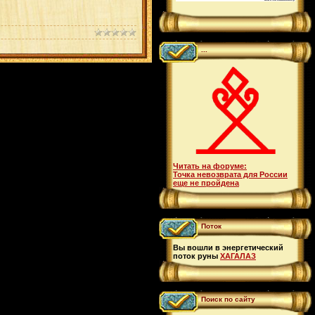
...
Читать на форуме:
Точка невозврата для России
еще не пройдена
Поток
Вы вошли в энергетический
поток руны
ХАГАЛАЗ
Поиск по сайту