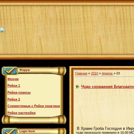
Форум
Главная
»
2010
»
Апрель
»
03
Форум
Рейки 1
Чудо схождения Благодатно
Рейки-сеансы
Рейки 2
Совместимые с Рейки практики
Рейки настройки
В Храме Гроба Господня в Ие
Login form
чудо произошло примерно в 16.00 МС