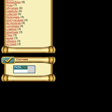
Волшебное
(8)
руны
(7)
обучение
(6)
символы
(6)
события
(5)
Календарь
(4)
консультация
(4)
Астрология
(4)
эзотерика
(4)
славяне
(4)
рецепции
(3)
Приз
(3)
акция
(3)
обереги
(3)
история
(3)
Счетчики