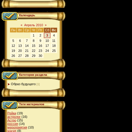
Календарь
«
Апрель 2010
»
Пн
Вт
Ср
Чт
Пт
Сб
Вс
1
2
3
4
5
6
7
8
9
10
11
12
13
14
15
16
17
18
19
20
21
22
23
24
25
26
27
28
29
30
Категории раздела
Образ будущего
[1]
Теги материалов
Рейки
(19)
астролог
(16)
Астро
(15)
россия
(14)
мероприятия
(10)
магия
(8)