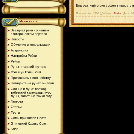
Благодатный огонь сошел в присутст
Просмотров: 1200 | Добавил:
Майя
| Дата:
03
Меню сайта
Звёздная река - о нашем
эзотерическом портале
Новости
Обучение и консультации
Астрология
Настройка Рейки
Рейки
Руны: старший футарк
Фэн-шуй Вэнь Ваня
Прикоснись к волшебству
Погадайте на рунах oн-лайн
Солнце и Луна: восход,
тибетский календарь, курс
Луны, заметные точки года
Галерея
Статьи
Тесты
Семь принципов Света
Этический Кодекс Сою...
Блог