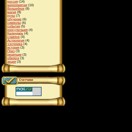
россия
(14)
мероприятия
(10)
Волшебное
(8)
магия
(8)
руны
(7)
обучение
(6)
символы
(6)
события
(5)
консультация
(4)
Календарь
(4)
славяне
(4)
Астрология
(4)
эзотерика
(4)
история
(3)
Приз
(3)
рецепции
(3)
обереги
(3)
акция
(3)
Счетчики