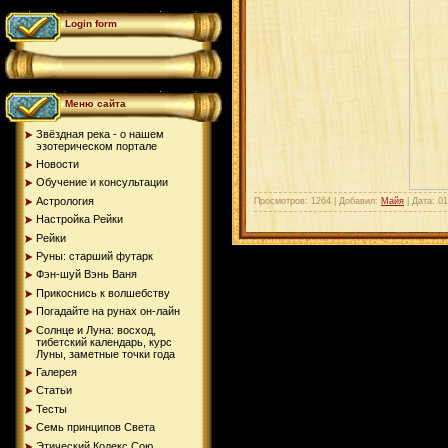
Login form
Меню сайта
Звёздная река - о нашем
эзотерическом портале
Новости
Обучение и консультации
Астрология
Просмотров: 1264 | Добавил:
Майя
| Дата:
01
Настройка Рейки
Рейки
Руны: старший футарк
Фэн-шуй Вэнь Ваня
Прикоснись к волшебству
Погадайте на рунах oн-лайн
Солнце и Луна: восход,
тибетский календарь, курс
Луны, заметные точки года
Галерея
Статьи
Тесты
Семь принципов Света
Этический Кодекс Сою...