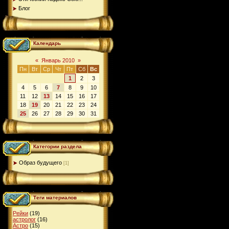
Блог
Календарь
«
Январь 2010
»
Пн
Вт
Ср
Чт
Пт
Сб
Вс
1
2
3
4
5
6
7
8
9
10
11
12
13
14
15
16
17
18
19
20
21
22
23
24
25
26
27
28
29
30
31
Категории раздела
Образ будущего
[1]
Теги материалов
Рейки
(19)
астролог
(16)
Астро
(15)