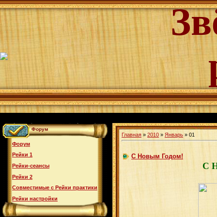
Зв
Форум
Главная
»
2010
»
Январь
»
01
Форум
Рейки 1
С Новым Годом!
С 
Рейки-сеансы
Рейки 2
Совместимые с Рейки практики
Рейки настройки