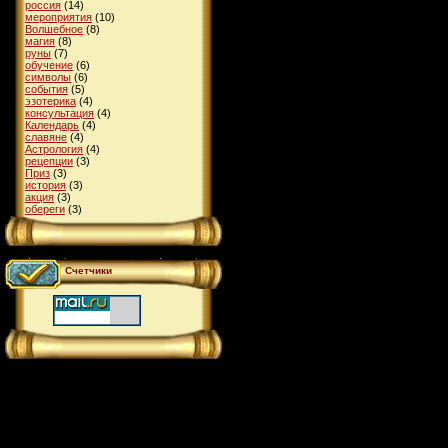
россия
(14)
мероприятия
(10)
Волшебное
(8)
магия
(8)
руны
(7)
обучение
(6)
символы
(6)
события
(5)
эзотерика
(4)
консультация
(4)
Календарь
(4)
славяне
(4)
Астрология
(4)
рецепции
(3)
Приз
(3)
история
(3)
акция
(3)
обереги
(3)
Счетчики