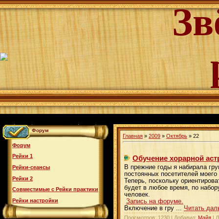
Зв
Форум
Главная
»
2009
»
Октябрь
»
22
Форум
Рейки 1
Обучение хорарной аст
В прежние годы я набирала гру
Рейки-сеансы
постоянных посетителей моего
Рейки 2
Теперь, поскольку ориентирова
будет в любое время, по набор
Совместимые с Рейки практики
человек.
Рейки настройки
Запись на форуме.
Включение в гру
...
Читать дал
Просмотров: 1230 | Добавил:
Майя
| 