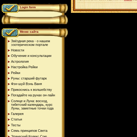
Login form
Меню сайта
Звёздная река - о нашем
эзотерическом портале
Новости
Обучение и консультации
Астрология
Настройка Рейки
Рейки
Руны: старший футарк
Фэн-шуй Вэнь Ваня
Прикоснись к волшебству
Погадайте на рунах oн-лайн
Солнце и Луна: восход,
тибетский календарь, курс
Луны, заметные точки года
Галерея
Статьи
Тесты
Семь принципов Света
Этический Кодекс Сою...