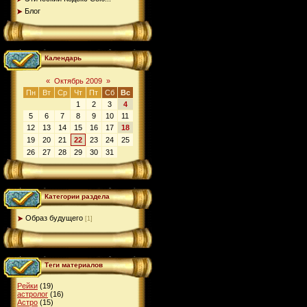
Блог
Календарь
«
Октябрь 2009
»
Пн
Вт
Ср
Чт
Пт
Сб
Вс
1
2
3
4
5
6
7
8
9
10
11
12
13
14
15
16
17
18
19
20
21
22
23
24
25
26
27
28
29
30
31
Категории раздела
Образ будущего
[1]
Теги материалов
Рейки
(19)
астролог
(16)
Астро
(15)