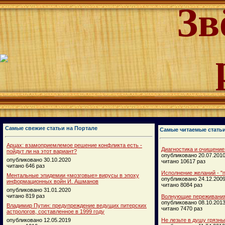
Зв
Самые свежие статьи на Портале
Самые читаемые стать
Арцах: взамоприемлемое решение конфликта есть -
Диагностика и очищение
пойдут ли на этот вариант?
опубликовано 20.07.201
опубликовано 30.10.2020
читано 10617 раз
читано 646 раз
Исполнение желаний - "п
Ментальные эпидемии «мозговые» вирусы в эпоху
опубликовано 24.12.200
информационных войн И. Ашманов
читано 8084 раз
опубликовано 31.01.2020
читано 819 раз
Волнующие переживания
опубликовано 08.10.201
Владимир Путин: предупреждение ведущих питерских
читано 7470 раз
астрологов, составленное в 1999 году
опубликовано 12.05.2019
Не лезьте в душу грязн