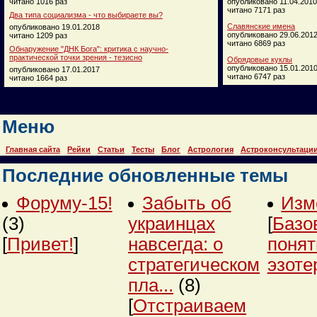
читано 1016 раз
опубликовано 11.04.2010
читано 7171 раз
Два типа социализма - что выбираете вы?
Славянские имена
опубликовано 19.01.2018
опубликовано 29.06.201
читано 1209 раз
читано 6869 раз
Обнаружение "ДНК Бога": критика с научно-
практической точки зрения - тезисно
Обрядовые куклы
опубликовано 15.01.201
опубликовано 17.01.2017
читано 6747 раз
читано 1664 раз
Меню
Главная сайта
Рейки
Статьи
Тесты
Блог
Астрология
Астроконсультаци
Последние обновленные темы
Форуму-15!
Забыть об
Изм
(3)
украинцах
[
Базо
[
Привет!
]
навсегда: о
понят
стратегическом
эзоте
пла...
(8)
[
Отстраиваем