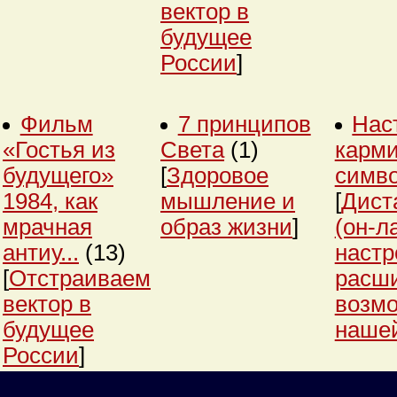
вектор в
будущее
России
]
Фильм
7 принципов
Нас
«Гостья из
Света
(1)
карми
будущего»
[
Здоровое
симв
1984, как
мышление и
[
Дист
мрачная
образ жизни
]
(он-л
антиу...
(13)
настр
[
Отстраиваем
расш
вектор в
возм
будущее
нашей
России
]