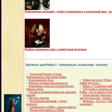
Разрушение иллюзий - добро пожаловать в реальный мир - а
Разбор хорарных карт с известным исходом
Прочесть: для Рейки 1 - обязательно, остальным - полезно
Этический Кодекс Союза
Традиционных Мастеров Рейки
Благодарение Духа
Рейки для всех! Рейки
Краткая техника безопасности
Рейки для всех…
Возможные опасности магического
Вновь о "Самонастрой
образа жизни
Обучение и прогресс в
Потери и приобретения при занятиях
Рейки - все в ваших рука
магией
Изначальная причина 
Мечтать вредно
обстоятельства - почему
Исполнение желаний - "порог
Болезнь - что это ? Н
колдуна"
указание?
Обращение к Рейки - начало работы
Процедура работы в Рейки