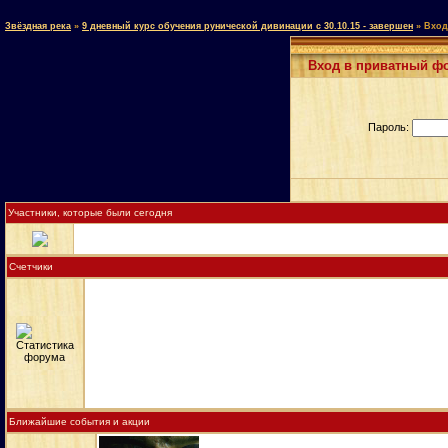
Звёздная река
»
9 дневный курс обучения рунической дивинации с 30.10.15 - завершен
»
Вход
Вход в приватный ф
Пароль:
Участники, которые были сегодня
Счетчики
Ближайшие события и акции