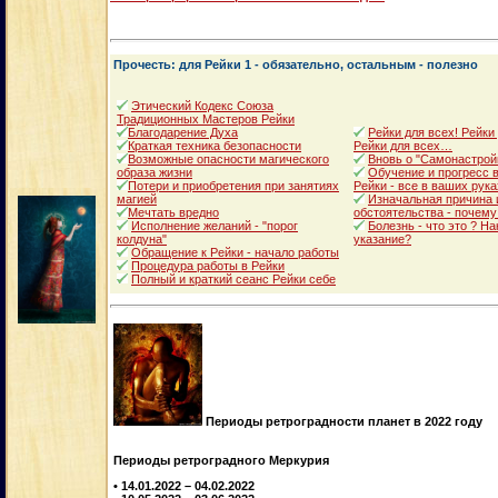
Прочесть: для Рейки 1 - обязательно, остальным - полезно
Этический Кодекс Союза
Традиционных Мастеров Рейки
Благодарение Духа
Рейки для всех! Рейки
Краткая техника безопасности
Рейки для всех…
Возможные опасности магического
Вновь о "Самонастрой
образа жизни
Обучение и прогресс в
Потери и приобретения при занятиях
Рейки - все в ваших рука
магией
Изначальная причина 
Мечтать вредно
обстоятельства - почему
Исполнение желаний - "порог
Болезнь - что это ? Н
колдуна"
указание?
Обращение к Рейки - начало работы
Процедура работы в Рейки
Полный и краткий сеанс Рейки себе
Периоды ретроградности планет в 2022 году
Периоды ретроградного Меркурия
• 14.01.2022 – 04.02.2022