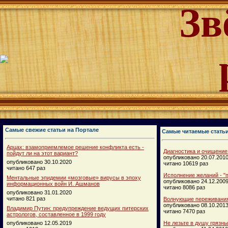
Зв
Самые свежие статьи на Портале
Самые читаемые стать
Арцах: взамоприемлемое решение конфликта есть -
Диагностика и очищение
пойдут ли на этот вариант?
опубликовано 20.07.201
опубликовано 30.10.2020
читано 10619 раз
читано 647 раз
Исполнение желаний - "п
Ментальные эпидемии «мозговые» вирусы в эпоху
опубликовано 24.12.200
информационных войн И. Ашманов
читано 8086 раз
опубликовано 31.01.2020
читано 821 раз
Волнующие переживания
опубликовано 08.10.201
Владимир Путин: предупреждение ведущих питерских
читано 7470 раз
астрологов, составленное в 1999 году
опубликовано 12.05.2019
Не лезьте в душу грязн