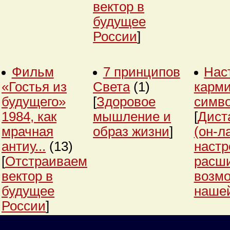
вектор в
будущее
России
]
Фильм
7 принципов
Нас
«Гостья из
Света
(1)
карми
будущего»
[
Здоровое
симв
1984, как
мышление и
[
Дист
мрачная
образ жизни
]
(он-л
антиу...
(13)
настр
[
Отстраиваем
расш
вектор в
возм
будущее
нашей
России
]