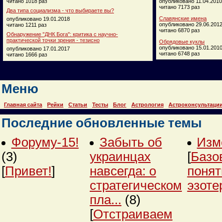
читано 1018 раз
опубликовано 11.04.2010
читано 7173 раз
Два типа социализма - что выбираете вы?
Славянские имена
опубликовано 19.01.2018
опубликовано 29.06.201
читано 1211 раз
читано 6870 раз
Обнаружение "ДНК Бога": критика с научно-
практической точки зрения - тезисно
Обрядовые куклы
опубликовано 15.01.201
опубликовано 17.01.2017
читано 6748 раз
читано 1666 раз
Меню
Главная сайта
Рейки
Статьи
Тесты
Блог
Астрология
Астроконсультаци
Последние обновленные темы
Форуму-15!
Забыть об
Изм
(3)
украинцах
[
Базо
[
Привет!
]
навсегда: о
понят
стратегическом
эзоте
пла...
(8)
[
Отстраиваем