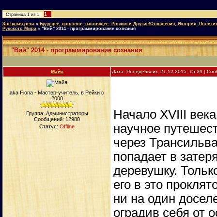
1
Страница
1
из
1
Звёздная река
»
Будущее, прошлое, настоящее: Россия и Другие/Отношения, История, Полити
Русского Мира
»
"Вий" 2014 - программирование сознания
"Вий" 2014 - программирование сознания
Майя
Дата: Понедельник, 21.12.2015, 15:39 | С
aka Fiona - Мастер-учитель, в Рейки с
2000
Начало XVIII век
Группа: Администраторы
Сообщений:
12980
научное путешест
Статус:
Offline
через Трансильва
попадает в затер
деревушку. Тольк
его в это проклят
ни на один досел
оградив себя от 