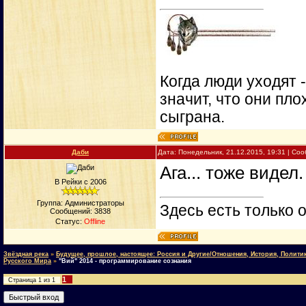
Когда люди уходят 
значит, что они пло
сыграна.
Даби
Дата: Понедельник, 21.12.2015, 19:31 | С
Ага... тоже видел.
В Рейки с 2006
Группа: Администраторы
Здесь есть только о
Сообщений:
3838
Статус:
Offline
Звёздная река
»
Будущее, прошлое, настоящее: Россия и Другие/Отношения, История, Полити
Русского Мира
»
"Вий" 2014 - программирование сознания
1
Страница
1
из
1