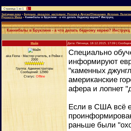
1
Страница
1
из
1
Звёздная река
»
Будущее, прошлое, настоящее: Россия и Другие/Отношения, История, Полити
Русского Мира
»
Каннибалы в Бруклине - а что делать бедному еврею? Инструкц
Каннибалы в Бруклине - а что делать бедному еврею? Инструкц
Майя
Дата: Пятница, 18.12.2015, 17:09 | Сообще
Специально обуче
aka Fiona - Мастер-учитель, в Рейки с
информируют евр
2000
"каменных джунгл
Группа: Администраторы
Сообщений:
12980
Статус:
Offline
американские гор
афера и лопнет "
Если в США всё е
проинформировано
раньше были "охо