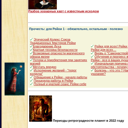
Разбор хорарных карт с известным исходом
Прочесть: для Рейки 1 - обязательно, остальным - полезно
Этический Кодекс Союза
Традиционных Мастеров Рейки
Благодарение Духа
Рейки для всех! Рейки
Краткая техника безопасности
Рейки для всех…
Возможные опасности магического
Вновь о "Самонастрой
образа жизни
Обучение и прогресс в
Потери и приобретения при занятиях
Рейки - все в ваших рука
магией
Изначальная причина 
Мечтать вредно
обстоятельства - почему
Исполнение желаний - "порог
Болезнь - что это ? Н
колдуна"
указание?
Обращение к Рейки - начало работы
Процедура работы в Рейки
Полный и краткий сеанс Рейки себе
Периоды ретроградности планет в 2022 году