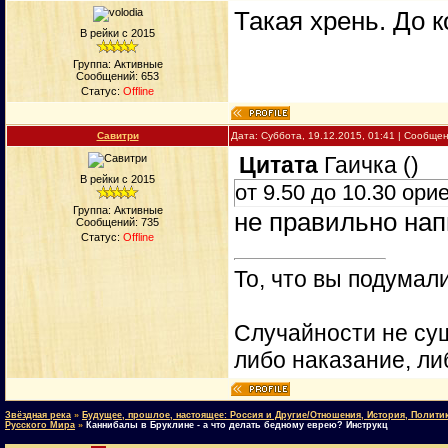
Такая хрень. До 
В рейки с 2015
Группа: Активные
Сообщений:
653
Статус:
Offline
Савитри
Дата: Суббота, 19.12.2015, 01:41 | Сообще
Цитата
Гаичка
(
)
В рейки с 2015
от 9.50 до 10.30 ори
Группа: Активные
не правильно нап
Сообщений:
735
Статус:
Offline
То, что вы подумали
Случайности не сущ
либо наказание, ли
Звёздная река
»
Будущее, прошлое, настоящее: Россия и Другие/Отношения, История, Полити
Русского Мира
»
Каннибалы в Бруклине - а что делать бедному еврею? Инструкц