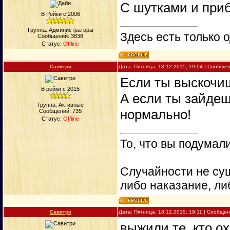
С шутками и при
В Рейки с 2006
Группа: Администраторы
Здесь есть только о
Сообщений:
3838
Статус:
Offline
Савитри
Дата: Пятница, 18.12.2015, 19:04 | Сообще
Если ты выскочишь
В рейки с 2015
А если ты зайдешь
Группа: Активные
нормально!
Сообщений:
735
Статус:
Offline
То, что вы подумали
Случайности не сущ
либо наказание, ли
Савитри
Дата: Пятница, 18.12.2015, 19:11 | Сообще
выжили те, кто ох