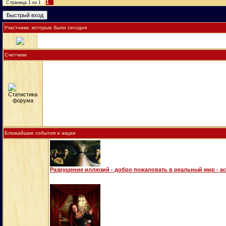
1
Страница
1
из
1
Участники, которые были сегодня
Счетчики
Ближайшие события и акции
Разрушение иллюзий - добро пожаловать в реальный мир - а