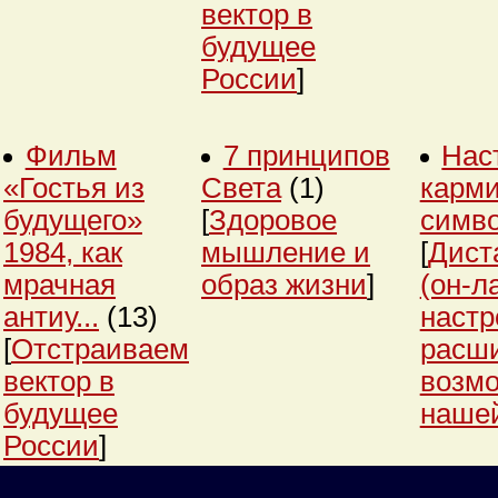
вектор в
будущее
России
]
Фильм
7 принципов
Нас
«Гостья из
Света
(1)
карми
будущего»
[
Здоровое
симв
1984, как
мышление и
[
Дист
мрачная
образ жизни
]
(он-л
антиу...
(13)
настр
[
Отстраиваем
расш
вектор в
возм
будущее
нашей
России
]