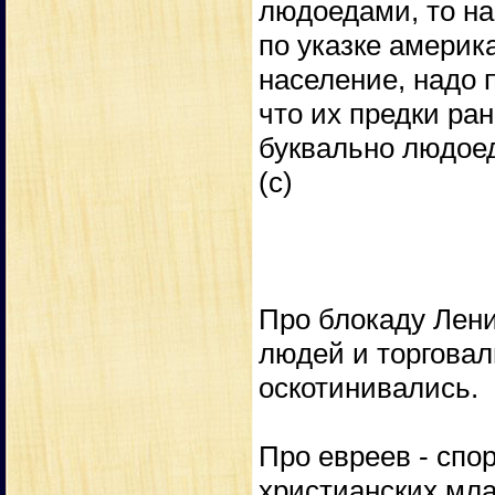
людоедами, то на
по указке америк
население, надо 
что их предки ра
буквально людое
(с)
Про блокаду Лени
людей и торгова
оскотинивались.
Про евреев - спор
христианских мла