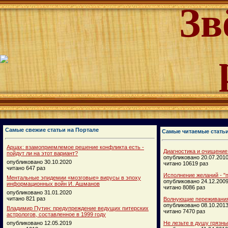
Зв
Самые свежие статьи на Портале
Самые читаемые стать
Арцах: взамоприемлемое решение конфликта есть -
Диагностика и очищение
пойдут ли на этот вариант?
опубликовано 20.07.201
опубликовано 30.10.2020
читано 10619 раз
читано 647 раз
Исполнение желаний - "п
Ментальные эпидемии «мозговые» вирусы в эпоху
опубликовано 24.12.200
информационных войн И. Ашманов
читано 8086 раз
опубликовано 31.01.2020
читано 821 раз
Волнующие переживания
опубликовано 08.10.201
Владимир Путин: предупреждение ведущих питерских
читано 7470 раз
астрологов, составленное в 1999 году
опубликовано 12.05.2019
Не лезьте в душу грязн