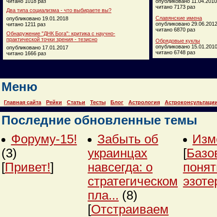
читано 1018 раз
опубликовано 11.04.2010
читано 7173 раз
Два типа социализма - что выбираете вы?
Славянские имена
опубликовано 19.01.2018
опубликовано 29.06.201
читано 1211 раз
читано 6870 раз
Обнаружение "ДНК Бога": критика с научно-
практической точки зрения - тезисно
Обрядовые куклы
опубликовано 15.01.201
опубликовано 17.01.2017
читано 6748 раз
читано 1666 раз
Меню
Главная сайта
Рейки
Статьи
Тесты
Блог
Астрология
Астроконсультаци
Последние обновленные темы
Форуму-15!
Забыть об
Изм
(3)
украинцах
[
Базо
[
Привет!
]
навсегда: о
понят
стратегическом
эзоте
пла...
(8)
[
Отстраиваем