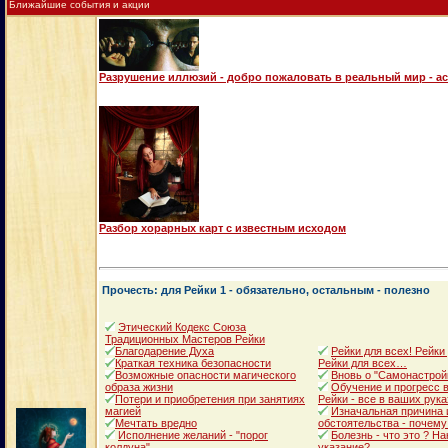
Ближайшие события и акции
Разрушение иллюзий - добро пожаловать в реальный мир - а
Разбор хорарных карт с известным исходом
Прочесть: для Рейки 1 - обязательно, остальным - полезно
Этический Кодекс Союза
Традиционных Мастеров Рейки
Благодарение Духа
Рейки для всех! Рейки
Краткая техника безопасности
Рейки для всех…
Возможные опасности магического
Вновь о "Самонастрой
образа жизни
Обучение и прогресс в
Потери и приобретения при занятиях
Рейки - все в ваших рука
магией
Изначальная причина 
Мечтать вредно
обстоятельства - почему
Исполнение желаний - "порог
Болезнь - что это ? Н
колдуна"
указание?