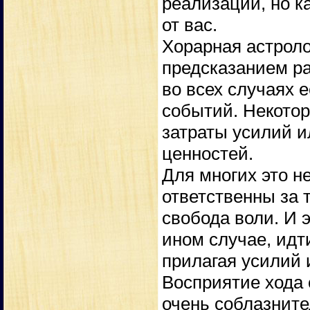
реализации, но к
от вас.
Хорарная астроло
предсказанием ра
во всех случаях 
событий. Некотор
затраты усилий и
ценностей.
Для многих это н
ответственны за т
свобода воли. И 
ином случае, идт
прилагая усилий 
Восприятие хода 
очень соблазните