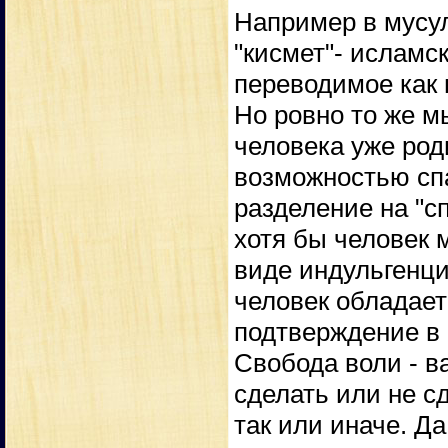
Например в мусул
"кисмет"- исламс
переводимое как 
Но ровно то же м
человека уже род
возможностью сп
разделение на "с
хотя бы человек 
виде индульгенци
человек обладает
подтверждение в 
Свобода воли - в
сделать или не сд
так или иначе. Д