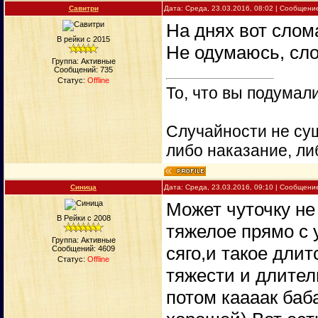
Савитри
Дата: Среда, 23.03.2016, 08:02 | Сообщени
На днях вот слома
В рейки с 2015
Не одумаюсь, сло
Группа: Активные
Сообщений:
735
Статус:
Offline
То, что вы подумали
Случайности не сущ
либо наказание, ли
Синица
Дата: Среда, 23.03.2016, 09:10 | Сообщени
Может чуточку не 
В Рейки с 2008
тяжелое прямо с у
Группа: Активные
сяго,и такое длит
Сообщений:
4609
Статус:
Offline
тяжести и длител
потом каааак баб