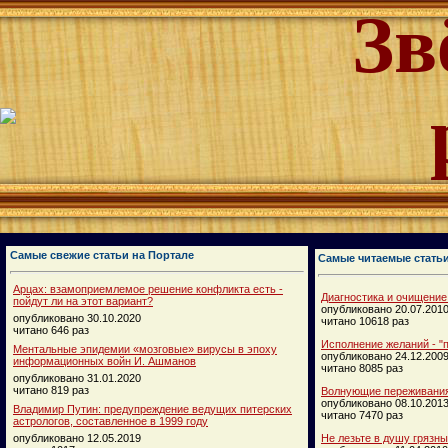
Зв
Самые свежие статьи на Портале
Самые читаемые стать
Арцах: взамоприемлемое решение конфликта есть -
Диагностика и очищение
пойдут ли на этот вариант?
опубликовано 20.07.201
опубликовано 30.10.2020
читано 10618 раз
читано 646 раз
Исполнение желаний - "п
Ментальные эпидемии «мозговые» вирусы в эпоху
опубликовано 24.12.200
информационных войн И. Ашманов
читано 8085 раз
опубликовано 31.01.2020
читано 819 раз
Волнующие переживания
опубликовано 08.10.201
Владимир Путин: предупреждение ведущих питерских
читано 7470 раз
астрологов, составленное в 1999 году
опубликовано 12.05.2019
Не лезьте в душу грязн