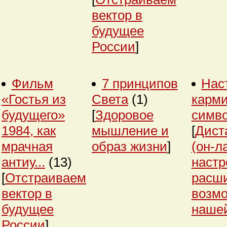
вектор в
будущее
России
]
Фильм
7 принципов
Нас
«Гостья из
Света
(1)
карми
будущего»
[
Здоровое
симв
1984, как
мышление и
[
Дист
мрачная
образ жизни
]
(он-л
антиу...
(13)
настр
[
Отстраиваем
расш
вектор в
возм
будущее
нашей
России
]