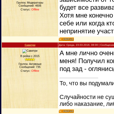
Группа: Модераторы
будет все развив
Сообщений:
4606
Статус:
Offline
Хотя мне конечно
себе или когда к
непринятие участ
Савитри
Дата: Среда, 23.03.2016, 08:00 | Сообщени
А мне лично очен
В рейки с 2015
меня! Получил кон
Группа: Активные
под зад - оглянис
Сообщений:
735
Статус:
Offline
То, что вы подумали
Случайности не сущ
либо наказание, ли