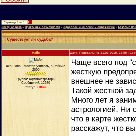
1
Страница
1
из
1
Звёздная река
»
Практики и возможности
»
Здоровое мышление и образ жизни
»
Базовые пон
Существует ли судьба?
Майя
Дата: Понедельник, 21.03.2016, 22:56 | С
Чаще всего под "
aka Fiona - Мастер-учитель, в Рейки с
жесткую предопре
2000
внешнее не завис
Группа: Администраторы
Сообщений:
12980
Статус:
Offline
Такой жесткой за
Много лет я зани
астрологией. Ни 
что в карте жест
расскажут, что в