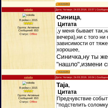
volodia
Дата: Четверг, 24.03.2016, 15:57 | Сообще
Синица
,
В рейки с 2015
Цитата
Группа: Активные
,у меня бывает так,н
Сообщений:
653
Статус:
Offline
вечера),ни с того ни
зависимости от тяже
хорошее,
Синичка,ну ты же
"нашло",измени с
volodia
Дата: Четверг, 24.03.2016, 16:04 | Сообще
Taja
,
В рейки с 2015
Цитата
Группа: Активные
Предчувствие событи
Сообщений:
653
Статус:
Offline
"подстелить соломку