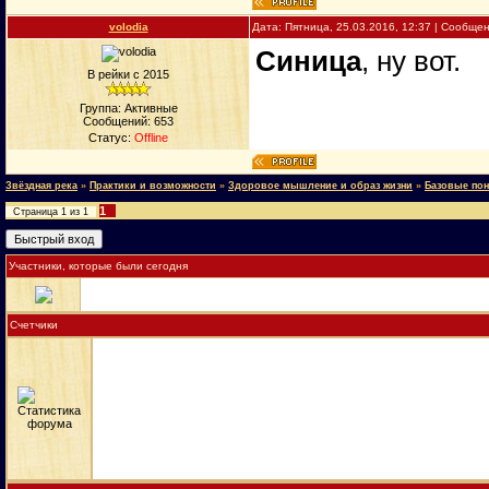
volodia
Дата: Пятница, 25.03.2016, 12:37 | Сообще
Синица
, ну вот.
В рейки с 2015
Группа: Активные
Сообщений:
653
Статус:
Offline
Звёздная река
»
Практики и возможности
»
Здоровое мышление и образ жизни
»
Базовые пон
1
Страница
1
из
1
Участники, которые были сегодня
Счетчики