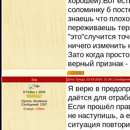
хорошей).Вот ест
соломинку б пост
знаешь что плохо
переживаешь теря
"это"случится то
ничего изменить н
Зато когда просто 
верный признак -
Taja
Дата: Среда, 23.03.2016, 22:36 | Сообщени
Я верю в предоп
В Рейки с 2004
даётся для отрабо
Группа: Активные
Если прошёл прав
Сообщений:
2287
Статус:
Offline
не наступишь, а е
ситуация повтор