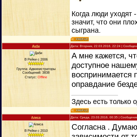
Когда люди уходят 
значит, что они пло
сыграна.
Даби
Дата: Вторник, 22.03.2016, 22:24 | Сообще
А мне кажется, чт
В Рейки с 2006
доступное нашем
Группа: Администраторы
воспринимается п
Сообщений:
3838
Статус:
Offline
оправдание безд
Здесь есть только о
Алиса
Дата: Среда, 23.03.2016, 00:35 | Сообщени
Согласна . Думаю
В Рейки с 2010
зависимости от т