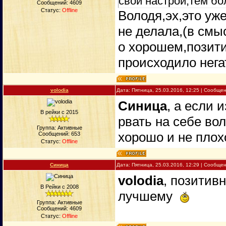
свой настрой,тем бо
Сообщений:
4609
Статус:
Offline
Володя,эх,это уж
не делала,(в смы
о хорошем,позити
происходило нег
volodia
Дата: Пятница, 25.03.2016, 12:25 | Сообще
Синица
, а если
В рейки с 2015
рвать на себе во
Группа: Активные
хорошо и не плох
Сообщений:
653
Статус:
Offline
Синица
Дата: Пятница, 25.03.2016, 12:29 | Сообще
volodia
, позитивн
В Рейки с 2008
лучшему
Группа: Активные
Сообщений:
4609
Статус:
Offline