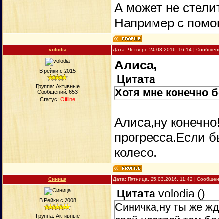
А может не стели
Например с помо
volodia
Дата: Четверг, 24.03.2016, 16:14 | Сообще
Алиса,
В рейки с 2015
Цитата
Группа: Активные
Хотя мне конечно б
Сообщений:
653
Статус:
Offline
Алиса,ну конечно
прогресса.Если б
колесо.
Синица
Дата: Пятница, 25.03.2016, 11:42 | Сообще
Цитата
volodia
(
)
В Рейки с 2008
Синичка,ну ты же жд
Группа: Активные