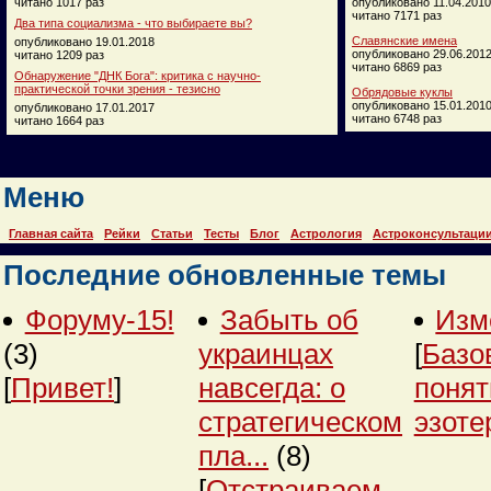
читано 1017 раз
опубликовано 11.04.2010
читано 7171 раз
Два типа социализма - что выбираете вы?
Славянские имена
опубликовано 19.01.2018
опубликовано 29.06.201
читано 1209 раз
читано 6869 раз
Обнаружение "ДНК Бога": критика с научно-
практической точки зрения - тезисно
Обрядовые куклы
опубликовано 15.01.201
опубликовано 17.01.2017
читано 6748 раз
читано 1664 раз
Меню
Главная сайта
Рейки
Статьи
Тесты
Блог
Астрология
Астроконсультаци
Последние обновленные темы
Форуму-15!
Забыть об
Изм
(3)
украинцах
[
Базо
[
Привет!
]
навсегда: о
понят
стратегическом
эзоте
пла...
(8)
[
Отстраиваем