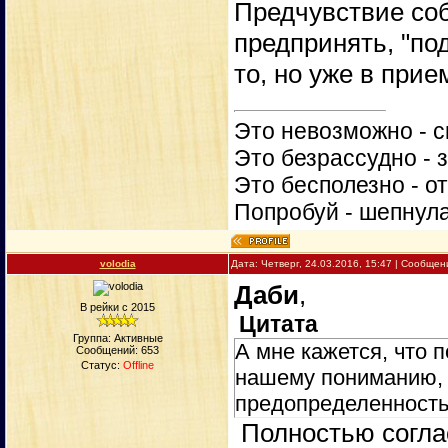
Предчувствие соб
предпринять, "под
то, но уже в при
Это невозможно - с
Это безрассудно - 
Это бесполезно - о
Попробуй - шепнул
volodia
Дата: Четверг, 24.03.2016, 15:47 | Сообще
Даби
,
В рейки с 2015
Цитата
Группа: Активные
А мне кажется, что 
Сообщений:
653
Статус:
Offline
нашему пониманию, 
предопределенность
Полностью соглас