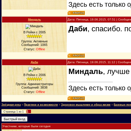
Здесь есть только о
Миндаль
Дата: Пятница, 19.06.2015, 07:51 | Сообще
Даби
, спасибо. 
В Рейки с 2005
Группа: Активные
Сообщений:
1065
Статус:
Offline
Даби
Дата: Пятница, 19.06.2015, 11:12 | Сообще
Миндаль
, лучше
В Рейки с 2006
Группа: Администраторы
Здесь есть только о
Сообщений:
3838
Статус:
Offline
Звёздная река
»
Практики и возможности
»
Здоровое мышление и образ жизни
»
Базовые пон
1
Страница
1
из
1
Участники, которые были сегодня