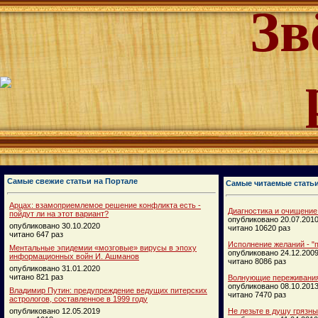
Зв
Самые свежие статьи на Портале
Самые читаемые стать
Арцах: взамоприемлемое решение конфликта есть -
Диагностика и очищение
пойдут ли на этот вариант?
опубликовано 20.07.201
опубликовано 30.10.2020
читано 10620 раз
читано 647 раз
Исполнение желаний - "п
Ментальные эпидемии «мозговые» вирусы в эпоху
опубликовано 24.12.200
информационных войн И. Ашманов
читано 8086 раз
опубликовано 31.01.2020
читано 821 раз
Волнующие переживания
опубликовано 08.10.201
Владимир Путин: предупреждение ведущих питерских
читано 7470 раз
астрологов, составленное в 1999 году
опубликовано 12.05.2019
Не лезьте в душу грязн