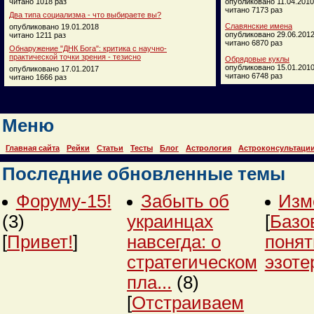
читано 1018 раз
опубликовано 11.04.2010
читано 7173 раз
Два типа социализма - что выбираете вы?
Славянские имена
опубликовано 19.01.2018
опубликовано 29.06.201
читано 1211 раз
читано 6870 раз
Обнаружение "ДНК Бога": критика с научно-
практической точки зрения - тезисно
Обрядовые куклы
опубликовано 15.01.201
опубликовано 17.01.2017
читано 6748 раз
читано 1666 раз
Меню
Главная сайта
Рейки
Статьи
Тесты
Блог
Астрология
Астроконсультаци
Последние обновленные темы
Форуму-15!
Забыть об
Изм
(3)
украинцах
[
Базо
[
Привет!
]
навсегда: о
понят
стратегическом
эзоте
пла...
(8)
[
Отстраиваем