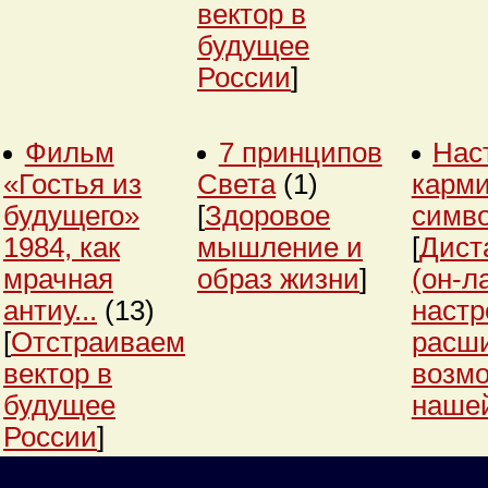
вектор в
будущее
России
]
Фильм
7 принципов
Нас
«Гостья из
Света
(1)
карми
будущего»
[
Здоровое
симв
1984, как
мышление и
[
Дист
мрачная
образ жизни
]
(он-л
антиу...
(13)
настр
[
Отстраиваем
расш
вектор в
возм
будущее
нашей
России
]