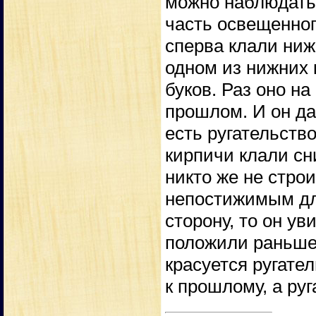
можно наблюдать.
часть освещенного
сперва клали ниж
одном из нижних 
буков. Раз оно на
прошлом. И он да
есть ругательство
кирпичи клали сн
никто же не строи
непостижимым дл
сторону, то он ув
положили раньше 
красуется ругател
к прошлому, а руг