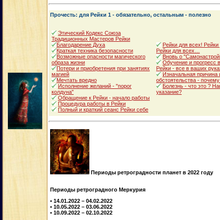
Прочесть: для Рейки 1 - обязательно, остальным - полезно
Этический Кодекс Союза
Традиционных Мастеров Рейки
Благодарение Духа
Рейки для всех! Рейки
Краткая техника безопасности
Рейки для всех…
Возможные опасности магического
Вновь о "Самонастрой
образа жизни
Обучение и прогресс в
Потери и приобретения при занятиях
Рейки - все в ваших рука
магией
Изначальная причина 
Мечтать вредно
обстоятельства - почему
Исполнение желаний - "порог
Болезнь - что это ? Н
колдуна"
указание?
Обращение к Рейки - начало работы
Процедура работы в Рейки
Полный и краткий сеанс Рейки себе
Периоды ретроградности планет в 2022 году
Периоды ретроградного Меркурия
• 14.01.2022 – 04.02.2022
• 10.05.2022 – 03.06.2022
• 10.09.2022 – 02.10.2022