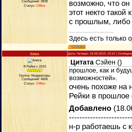
возможно, что он 
Сообщений:
3838
Статус:
Offline
этот некто такой 
с прошлым, либо 
Здесь есть только о
Алиса
Дата: Четверг, 18.06.2015, 22:47 | Сообще
Цитата
Сэйен
(
)
В Рейки с 2010
прошлое, как и буду
Группа: Модераторы
возможностей».
Сообщений:
4606
Статус:
Offline
очень похоже на 
Рейки в прошлое
Добавлено
(18.0
-----------------------
н-р работаешь с к