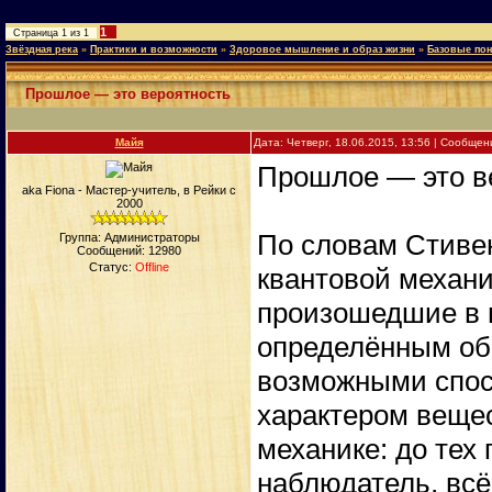
1
Страница
1
из
1
Звёздная река
»
Практики и возможности
»
Здоровое мышление и образ жизни
»
Базовые пон
Прошлое — это вероятность
Майя
Дата: Четверг, 18.06.2015, 13:56 | Сообще
Прошлое — это в
aka Fiona - Мастер-учитель, в Рейки с
2000
По словам Стивен
Группа: Администраторы
Сообщений:
12980
Статус:
Offline
квантовой механи
произошедшие в 
определённым об
возможными спос
характером вещес
механике: до тех 
наблюдатель, всё