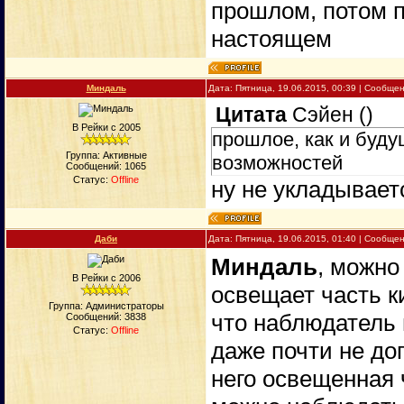
прошлом, потом п
настоящем
Миндаль
Дата: Пятница, 19.06.2015, 00:39 | Сообще
Цитата
Сэйен
(
)
В Рейки с 2005
прошлое, как и буду
Группа: Активные
возможностей
Сообщений:
1065
Статус:
Offline
ну не укладывае
Даби
Дата: Пятница, 19.06.2015, 01:40 | Сообще
Миндаль
, можно
В Рейки с 2006
освещает часть к
Группа: Администраторы
что наблюдатель 
Сообщений:
3838
Статус:
Offline
даже почти не до
него освещенная ч