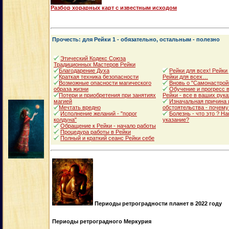
Разбор хорарных карт с известным исходом
Прочесть: для Рейки 1 - обязательно, остальным - полезно
Этический Кодекс Союза
Традиционных Мастеров Рейки
Благодарение Духа
Рейки для всех! Рейки
Краткая техника безопасности
Рейки для всех…
Возможные опасности магического
Вновь о "Самонастрой
образа жизни
Обучение и прогресс в
Потери и приобретения при занятиях
Рейки - все в ваших рука
магией
Изначальная причина 
Мечтать вредно
обстоятельства - почему
Исполнение желаний - "порог
Болезнь - что это ? Н
колдуна"
указание?
Обращение к Рейки - начало работы
Процедура работы в Рейки
Полный и краткий сеанс Рейки себе
Периоды ретроградности планет в 2022 году
Периоды ретроградного Меркурия