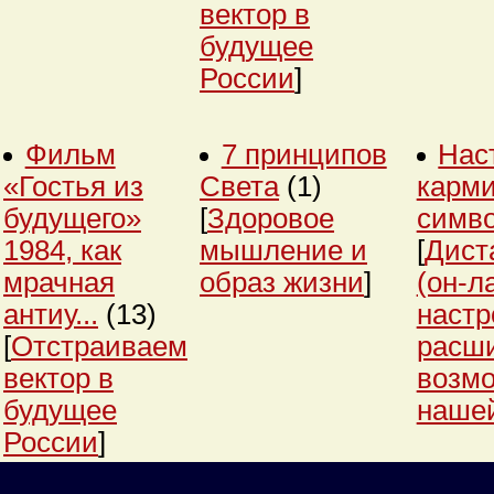
вектор в
будущее
России
]
Фильм
7 принципов
Нас
«Гостья из
Света
(1)
карми
будущего»
[
Здоровое
симв
1984, как
мышление и
[
Дист
мрачная
образ жизни
]
(он-л
антиу...
(13)
настр
[
Отстраиваем
расш
вектор в
возм
будущее
нашей
России
]