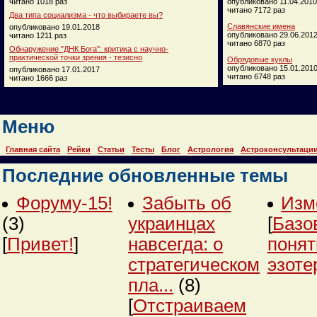
читано 1018 раз
опубликовано 11.04.2010
читано 7172 раз
Два типа социализма - что выбираете вы?
Славянские имена
опубликовано 19.01.2018
опубликовано 29.06.201
читано 1211 раз
читано 6870 раз
Обнаружение "ДНК Бога": критика с научно-
практической точки зрения - тезисно
Обрядовые куклы
опубликовано 15.01.201
опубликовано 17.01.2017
читано 6748 раз
читано 1666 раз
Меню
Главная сайта
Рейки
Статьи
Тесты
Блог
Астрология
Астроконсультаци
Последние обновленные темы
Форуму-15!
Забыть об
Изм
(3)
украинцах
[
Базо
[
Привет!
]
навсегда: о
понят
стратегическом
эзоте
пла...
(8)
[
Отстраиваем