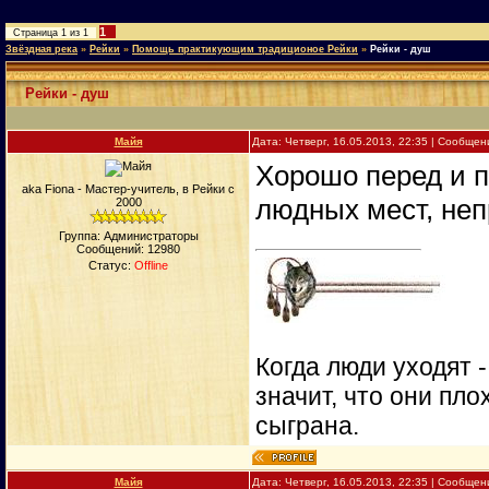
1
Страница
1
из
1
Звёздная река
»
Рейки
»
Помощь практикующим традиционое Рейки
»
Рейки - душ
Рейки - душ
Майя
Дата: Четверг, 16.05.2013, 22:35 | Сообще
Хорошо перед и п
aka Fiona - Мастер-учитель, в Рейки с
людных мест, не
2000
Группа: Администраторы
Сообщений:
12980
Статус:
Offline
Когда люди уходят 
значит, что они пло
сыграна.
Майя
Дата: Четверг, 16.05.2013, 22:35 | Сообще