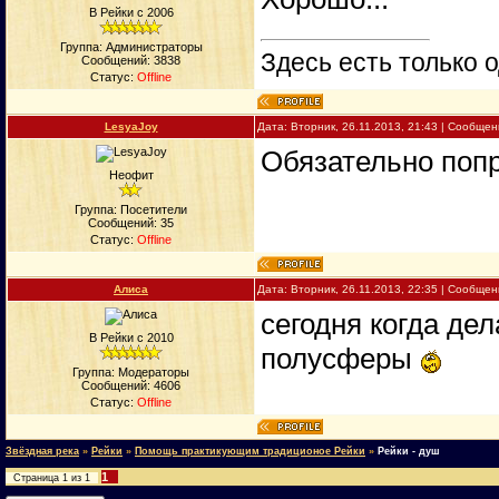
В Рейки с 2006
Группа: Администраторы
Здесь есть только о
Сообщений:
3838
Статус:
Offline
LesyaJoy
Дата: Вторник, 26.11.2013, 21:43 | Сообще
Обязательно поп
Неофит
Группа: Посетители
Сообщений:
35
Статус:
Offline
Алиса
Дата: Вторник, 26.11.2013, 22:35 | Сообще
сегодня когда де
В Рейки с 2010
полусферы
Группа: Модераторы
Сообщений:
4606
Статус:
Offline
Звёздная река
»
Рейки
»
Помощь практикующим традиционое Рейки
»
Рейки - душ
1
Страница
1
из
1