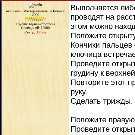
Выполняется либо
aka Fiona - Мастер-учитель, в Рейки с
проводят на расс
2000
этом можно наход
Группа: Администраторы
Сообщений:
12980
Статус:
Offline
Положите открыту
Кончики пальцев 
ключица встречае
Проведите откры
грудину к верхней
Повторите этот п
руку.
Сделать трижды.
Положите правую 
Проведите откры