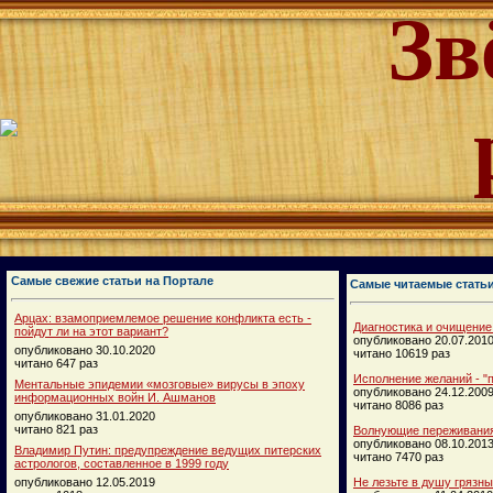
Зв
Самые свежие статьи на Портале
Самые читаемые стать
Арцах: взамоприемлемое решение конфликта есть -
Диагностика и очищение
пойдут ли на этот вариант?
опубликовано 20.07.201
опубликовано 30.10.2020
читано 10619 раз
читано 647 раз
Исполнение желаний - "п
Ментальные эпидемии «мозговые» вирусы в эпоху
опубликовано 24.12.200
информационных войн И. Ашманов
читано 8086 раз
опубликовано 31.01.2020
читано 821 раз
Волнующие переживания
опубликовано 08.10.201
Владимир Путин: предупреждение ведущих питерских
читано 7470 раз
астрологов, составленное в 1999 году
опубликовано 12.05.2019
Не лезьте в душу грязн