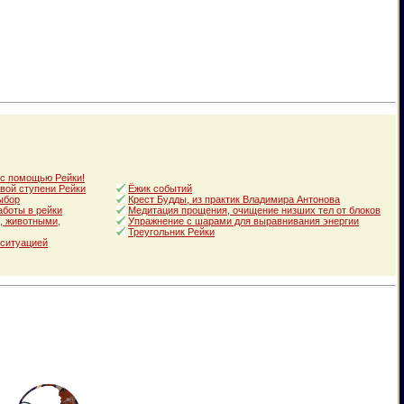
 с помощью Рейки!
вой ступени Рейки
Ёжик событий
ыбор
Крест Будды, из практик Владимира Антонова
аботы в рейки
Медитация прощения, очищение низших тел от блоков
, животными,
Упражнение с шарами для выравнивания энергии
Треугольник Рейки
 ситуацией