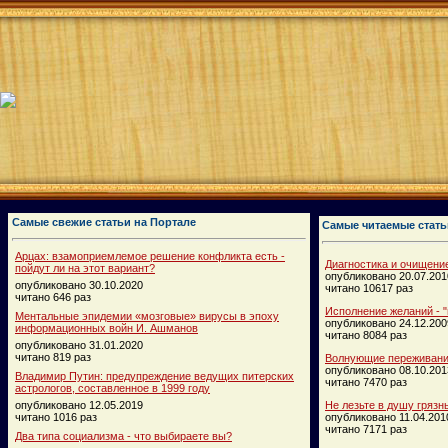
Самые свежие статьи на Портале
Самые читаемые стать
Арцах: взамоприемлемое решение конфликта есть -
Диагностика и очищени
пойдут ли на этот вариант?
опубликовано 20.07.201
опубликовано 30.10.2020
читано 10617 раз
читано 646 раз
Исполнение желаний - "
Ментальные эпидемии «мозговые» вирусы в эпоху
опубликовано 24.12.200
информационных войн И. Ашманов
читано 8084 раз
опубликовано 31.01.2020
читано 819 раз
Волнующие переживания
опубликовано 08.10.201
Владимир Путин: предупреждение ведущих питерских
читано 7470 раз
астрологов, составленное в 1999 году
опубликовано 12.05.2019
Не лезьте в душу грязн
читано 1016 раз
опубликовано 11.04.201
читано 7171 раз
Два типа социализма - что выбираете вы?