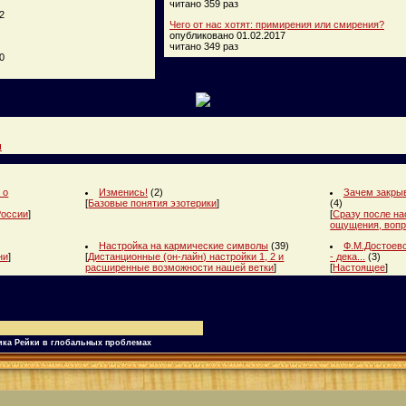
читано 359 раз
2
Чего от нас хотят: примирения или смирения?
опубликовано 01.02.2017
читано 349 раз
0
и
 о
Изменись!
(2)
Зачем закрыв
[
Базовые понятия эзотерики
]
(4)
России
]
[
Сразу после на
ощущения, вопр
Настройка на кармические символы
(39)
Ф.М.Достоевс
ни
]
[
Дистанционные (он-лайн) настройки 1, 2 и
- дека...
(3)
расширенные возможности нашей ветки
]
[
Настоящее
]
тика Рейки в глобальных проблемах