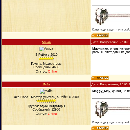
Когда люди уходят - отпускай
Алиса
Дата: Воскресенье, 25.03.
Миэликки
, очень интере
размышляют давным-да
В Рейки с 2010
Группа: Модераторы
Сообщений:
4606
Статус:
Offline
Майя
Дата: Воскресенье, 25.03.
Maggy_May
, да вот, не
aka Fiona - Мастер-учитель, в Рейки с 2000
Группа: Администраторы
Сообщений:
12980
Статус:
Offline
Когда люди уходят - отпускай