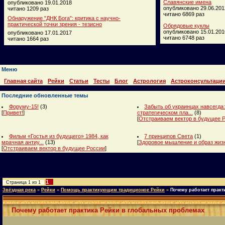
Славянские имена
опубликовано 19.01.2018
опубликовано 29.06.201
читано 1209 раз
читано 6869 раз
Обнаружение "ДНК Бога": критика с научно-
практической точки зрения - тезисно
Обрядовые куклы
опубликовано 15.01.201
опубликовано 17.01.2017
читано 6748 раз
читано 1664 раз
Меню
Главная сайта
Рейки
Статьи
Тесты
Блог
Астрология
Астроконсультаци
Последние обновленные темы
Форуму-15!
(3)
Забыть об украинцах навсегда:
[
Привет!
]
стратегическом пла...
(8)
[
Отстраиваем вектор в будущее 
Фильм «Гостья из будущего» 1984, как
7 принципов Света
(1)
мрачная антиу...
(13)
[
Здоровое мышление и образ жиз
[
Отстраиваем вектор в будущее России
]
1
Страница
1
из
1
Звёздная река
»
Рейки
»
Помощь практикующим традиционое Рейки
»
Почему работает прак
Почему работает практика Рейки в глобальных проблемах