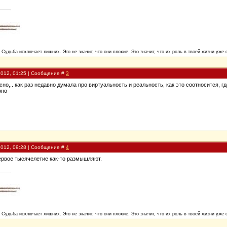
. Судьба исключает лишних. Это не значит, что они плохие. Это значит, что их роль в твоей жизни уже 
2012, 01:25 | Сообщение #
3
сно,.. как раз недавно думала про виртуальность и реальность, как это соотносится, 
вно
2012, 09:28 | Сообщение #
4
 первое тысячелетие как-то размышляют.
. Судьба исключает лишних. Это не значит, что они плохие. Это значит, что их роль в твоей жизни уже 