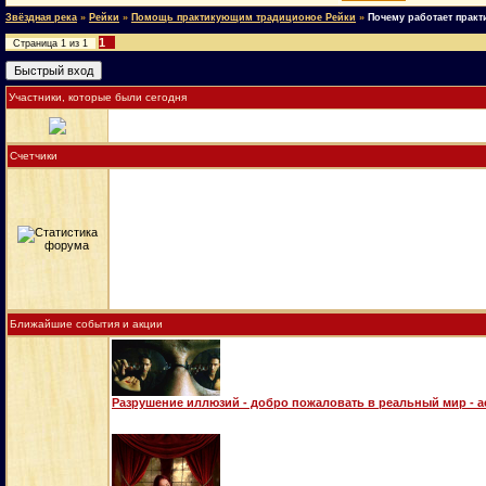
Звёздная река
»
Рейки
»
Помощь практикующим традиционое Рейки
»
Почему работает прак
1
Страница
1
из
1
Участники, которые были сегодня
Счетчики
Ближайшие события и акции
Разрушение иллюзий - добро пожаловать в реальный мир - 