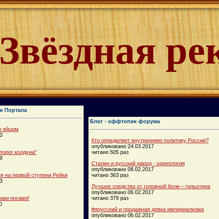
Звёздная ре
и Портала
Блог - оффтопик форума
е яйцом
0
Кто определяет внутреннюю политику России?
опубликовано 24.03.2017
порог колдуна"
читано 505 раз
9
Сталин и русский народ - хронология
опубликовано 08.02.2017
 на первой ступени Рейки
читано 363 раз
3
Лучшее средство от головной боли – гильотина
опубликовано 06.02.2017
ыми ногами!
читано 379 раз
0
#ярусский и продажная девка империализма
опубликовано 06.02.2017