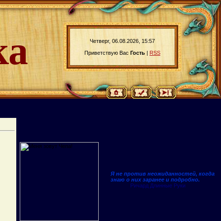
ка
Четверг, 06.08.2026, 15:57
Приветствую Вас
Гость
|
RSS
Я не против неожиданностей, когда
знаю о них заранее и подробно.
Ричард Длинные Руки