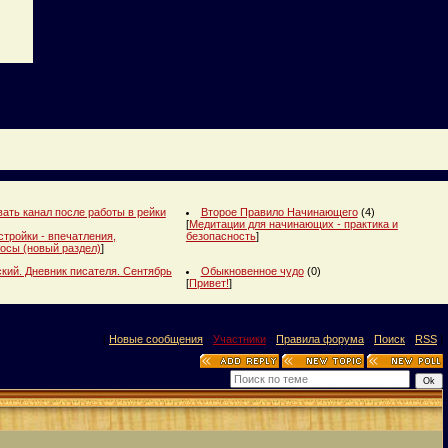
ать канал после работы в рейки
Второе Правило Начинающего
(4)
[
Медитации для начинающих - практика и
стройки - впечатления,
безопасность
]
осы (новый раздел)
]
кий. Дневник писателя. Сентябрь
Обыкновенное чудо
(0)
[
Привет!
]
[
Новые сообщения
·
Участники
·
Правила форума
·
Поиск
·
RSS
]