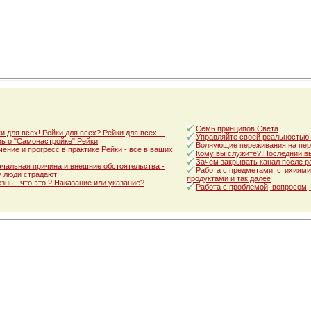
Семь принципов Света
и для всех! Рейки для всех? Рейки для всех…
Управляйте своей реальностью
ь о "Самонастройке" Рейки
Волнующие переживания на пер
ение и прогресс в практике Рейки - все в ваших
Кому вы служите? Последний в
Зачем закрывать канал после р
чальная причина и внешние обстоятельства -
Работа с предметами, стихиями
 люди страдают
продуктами и так далее
знь - что это ? Наказание или указание?
Работа с проблемой, вопросом,