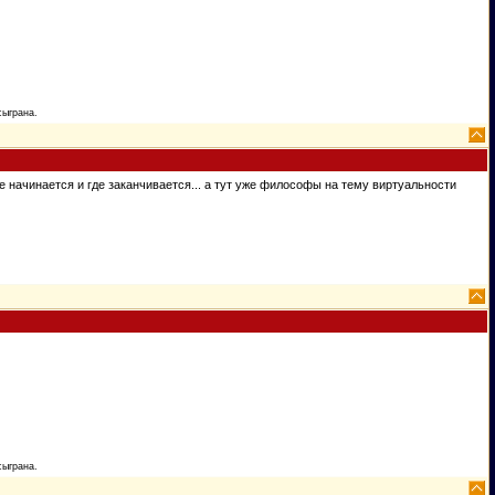
сыграна.
где начинается и где заканчивается... а тут уже философы на тему виртуальности
сыграна.