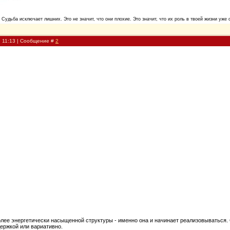
. Судьба исключает лишних. Это не значит, что они плохие. Это значит, что их роль в твоей жизни уже 
, 11:13 | Сообщение #
2
олее энергетически насыщенной структуры - именно она и начинает реализовываться
ержкой или вариативно.