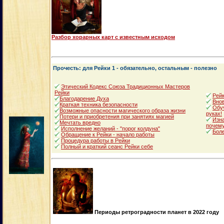
Разбор хорарных карт с известным исходом
Прочесть: для Рейки 1 - обязательно, остальным - полезно
Этический Кодекс Союза Традиционных Мастеров
Рейки
Рейк
Благодарение Духа
Внов
Краткая техника безопасности
Обуч
Возможные опасности магического образа жизни
руках!
Потери и приобретения при занятиях магией
Изна
Мечтать вредно
почему
Исполнение желаний - "порог колдуна"
Боле
Обращение к Рейки - начало работы
Процедура работы в Рейки
Полный и краткий сеанс Рейки себе
Периоды ретроградности планет в 2022 году