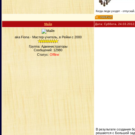
Когда люди уходят - отпускай
Майя
Дата: Суббота, 24.03.2012
aka Fiona - Мастер-учитель, в Рейки с 2000
Группа: Администраторы
Сообщений:
12980
Статус:
Offline
В результате создания б
решаются с Большей зад