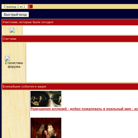
1
Страница
1
из
1
Участники, которые были сегодня
Счетчики
Ближайшие события и акции
Разрушение иллюзий - добро пожаловать в реальный мир - а