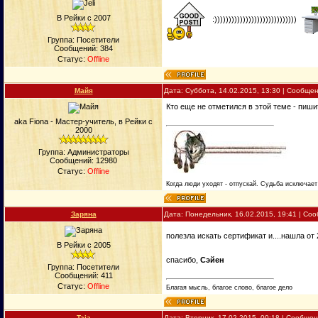
В Рейки с 2007
:)))))))))))))))))))))))))))))
Группа: Посетители
Сообщений:
384
Статус:
Offline
Майя
Дата: Суббота, 14.02.2015, 13:30 | Сообще
Кто еще не отметился в этой теме - пиши
aka Fiona - Мастер-учитель, в Рейки с
2000
Группа: Администраторы
Сообщений:
12980
Статус:
Offline
Когда люди уходят - отпускай. Судьба исключает 
Заряна
Дата: Понедельник, 16.02.2015, 19:41 | С
полезла искать сертификат и....нашла от
В Рейки с 2005
спасибо,
Сэйен
Группа: Посетители
Сообщений:
411
Статус:
Offline
Благая мысль, благое слово, благое дело
Taja
Дата: Вторник, 17.02.2015, 00:18 | Сообще