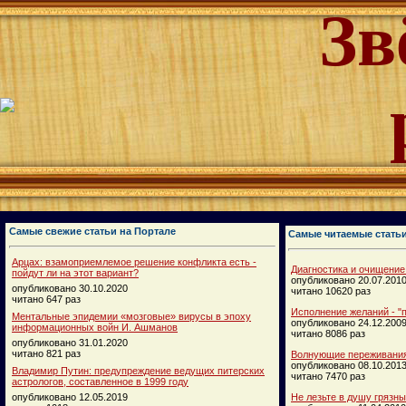
Зв
Самые свежие статьи на Портале
Самые читаемые стать
Арцах: взамоприемлемое решение конфликта есть -
Диагностика и очищение
пойдут ли на этот вариант?
опубликовано 20.07.201
опубликовано 30.10.2020
читано 10620 раз
читано 647 раз
Исполнение желаний - "п
Ментальные эпидемии «мозговые» вирусы в эпоху
опубликовано 24.12.200
информационных войн И. Ашманов
читано 8086 раз
опубликовано 31.01.2020
читано 821 раз
Волнующие переживания
опубликовано 08.10.201
Владимир Путин: предупреждение ведущих питерских
читано 7470 раз
астрологов, составленное в 1999 году
опубликовано 12.05.2019
Не лезьте в душу грязн