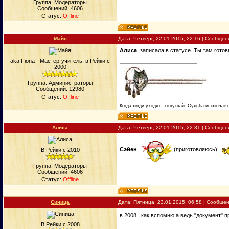
Группа: Модераторы
Сообщений:
4606
Статус:
Offline
Майя
Дата: Четверг, 22.01.2015, 22:16 | Сообще
Алиса
, записала в статусе. Ты там гото
aka Fiona - Мастер-учитель, в Рейки с
2000
Группа: Администраторы
Сообщений:
12980
Статус:
Offline
Когда люди уходят - отпускай. Судьба исключает 
Алиса
Дата: Четверг, 22.01.2015, 22:31 | Сообще
Сэйен
,
(приготовляюсь)
В Рейки с 2010
Группа: Модераторы
Сообщений:
4606
Статус:
Offline
Синица
Дата: Пятница, 23.01.2015, 06:58 | Сообще
в 2008 , как вспомню,а ведь "документ"
В Рейки с 2008