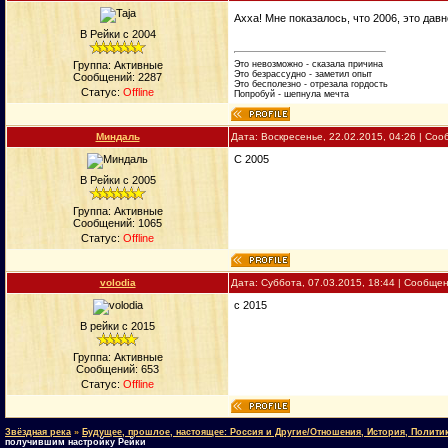
Ахха! Мне показалось, что 2006, это давн
В Рейки с 2004
Это невозможно - сказала причина
Группа: Активные
Это безрассудно - заметил опыт
Сообщений:
2287
Это бесполезно - отрезала гордость
Статус:
Offline
Попробуй - шепнула мечта
Миндаль
Дата: Воскресенье, 22.02.2015, 04:26 | Со
C 2005
В Рейки с 2005
Группа: Активные
Сообщений:
1065
Статус:
Offline
volodia
Дата: Суббота, 07.03.2015, 18:44 | Сообще
с 2015
В рейки с 2015
Группа: Активные
Сообщений:
653
Статус:
Offline
Звёздная река
»
Будущее, прошлое, настоящее: Россия и Другие/Отношения, История, Полити
получившим настройку Рейки