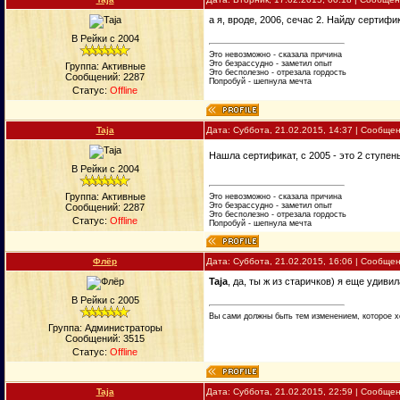
а я, вроде, 2006, сечас 2. Найду сертифи
В Рейки с 2004
Это невозможно - сказала причина
Это безрассудно - заметил опыт
Группа: Активные
Это бесполезно - отрезала гордость
Сообщений:
2287
Попробуй - шепнула мечта
Статус:
Offline
Taja
Дата: Суббота, 21.02.2015, 14:37 | Сообще
Нашла сертификат, с 2005 - это 2 ступен
В Рейки с 2004
Группа: Активные
Это невозможно - сказала причина
Это безрассудно - заметил опыт
Сообщений:
2287
Это бесполезно - отрезала гордость
Статус:
Offline
Попробуй - шепнула мечта
Флёр
Дата: Суббота, 21.02.2015, 16:06 | Сообще
Taja
, да, ты ж из старичков) я еще удиви
В Рейки с 2005
Вы сами должны быть тем изменением, которое х
Группа: Администраторы
Сообщений:
3515
Статус:
Offline
Taja
Дата: Суббота, 21.02.2015, 22:59 | Сообще