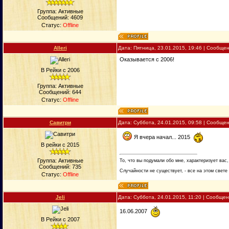
Группа: Активные
Сообщений:
4609
Статус:
Offline
Alleri
Дата: Пятница, 23.01.2015, 19:46 | Сообще
Оказывается с 2006!
В Рейки с 2006
Группа: Активные
Сообщений:
644
Статус:
Offline
Савитри
Дата: Суббота, 24.01.2015, 09:58 | Сообще
Я вчера начал... 2015
В рейки с 2015
Группа: Активные
То, что вы подумали обо мне, характеризует вас,
Сообщений:
735
Случайности не существует, - все на этом свете
Статус:
Offline
Jeli
Дата: Суббота, 24.01.2015, 11:20 | Сообще
16.06.2007
В Рейки с 2007