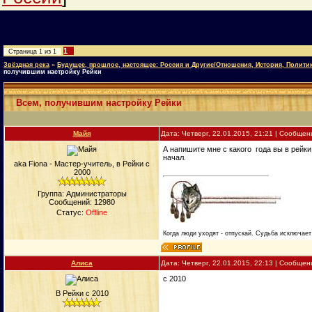
1
Страница
1
из
1
Звёздная река
»
Будущее, прошлое, настоящее: Россия и Другие/Отношения, История, Полити
получившим настройку Рейки
Всем, получившим настройку Рейки
Майя
Дата: Четверг, 22.01.2015, 21:21 | Сообще
А напишите мне с какого года вы в рейки 
начал.
aka Fiona - Мастер-учитель, в Рейки с
2000
Группа: Администраторы
Сообщений:
12980
Статус:
Offline
Когда люди уходят - отпускай. Судьба исключает 
Алиса
Дата: Четверг, 22.01.2015, 22:13 | Сообще
c 2010
В Рейки с 2010