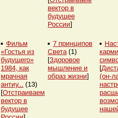
вектор в
будущее
России
]
Фильм
7 принципов
Нас
«Гостья из
Света
(1)
карми
будущего»
[
Здоровое
симв
1984, как
мышление и
[
Дист
мрачная
образ жизни
]
(он-л
антиу...
(13)
настр
[
Отстраиваем
расш
вектор в
возм
будущее
нашей
России
]