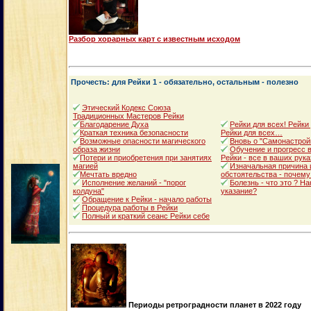
Разбор хорарных карт с известным исходом
Прочесть: для Рейки 1 - обязательно, остальным - полезно
Этический Кодекс Союза
Традиционных Мастеров Рейки
Благодарение Духа
Рейки для всех! Рейки
Краткая техника безопасности
Рейки для всех…
Возможные опасности магического
Вновь о "Самонастрой
образа жизни
Обучение и прогресс в
Потери и приобретения при занятиях
Рейки - все в ваших рука
магией
Изначальная причина 
Мечтать вредно
обстоятельства - почему
Исполнение желаний - "порог
Болезнь - что это ? Н
колдуна"
указание?
Обращение к Рейки - начало работы
Процедура работы в Рейки
Полный и краткий сеанс Рейки себе
Периоды ретроградности планет в 2022 году