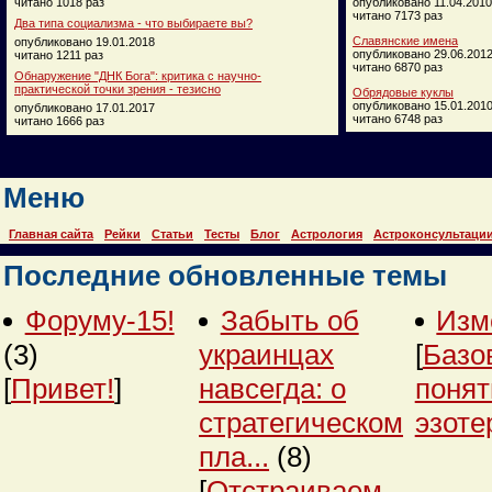
читано 1018 раз
опубликовано 11.04.2010
читано 7173 раз
Два типа социализма - что выбираете вы?
Славянские имена
опубликовано 19.01.2018
опубликовано 29.06.201
читано 1211 раз
читано 6870 раз
Обнаружение "ДНК Бога": критика с научно-
практической точки зрения - тезисно
Обрядовые куклы
опубликовано 15.01.201
опубликовано 17.01.2017
читано 6748 раз
читано 1666 раз
Меню
Главная сайта
Рейки
Статьи
Тесты
Блог
Астрология
Астроконсультаци
Последние обновленные темы
Форуму-15!
Забыть об
Изм
(3)
украинцах
[
Базо
[
Привет!
]
навсегда: о
понят
стратегическом
эзоте
пла...
(8)
[
Отстраиваем