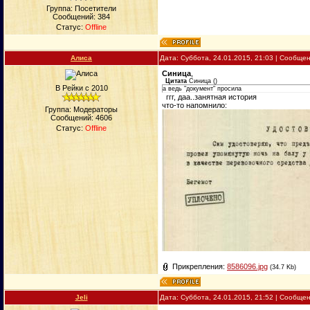
Группа: Посетители
Сообщений:
384
Статус:
Offline
Алиса
Дата: Суббота, 24.01.2015, 21:03 | Сообще
Синица
,
Цитата
Синица
(
)
В Рейки с 2010
а ведь "документ" просила
ггг, даа..занятная история
что-то напомнило:
Группа: Модераторы
Сообщений:
4606
Статус:
Offline
Прикрепления:
8586096.jpg
(34.7 Kb)
Jeli
Дата: Суббота, 24.01.2015, 21:52 | Сообще