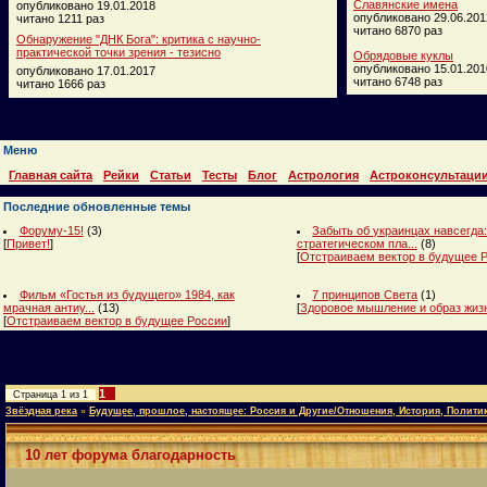
Славянские имена
опубликовано 19.01.2018
опубликовано 29.06.201
читано 1211 раз
читано 6870 раз
Обнаружение "ДНК Бога": критика с научно-
практической точки зрения - тезисно
Обрядовые куклы
опубликовано 15.01.201
опубликовано 17.01.2017
читано 6748 раз
читано 1666 раз
Меню
Главная сайта
Рейки
Статьи
Тесты
Блог
Астрология
Астроконсультаци
Последние обновленные темы
Форуму-15!
(3)
Забыть об украинцах навсегда:
[
Привет!
]
стратегическом пла...
(8)
[
Отстраиваем вектор в будущее 
Фильм «Гостья из будущего» 1984, как
7 принципов Света
(1)
мрачная антиу...
(13)
[
Здоровое мышление и образ жиз
[
Отстраиваем вектор в будущее России
]
1
Страница
1
из
1
Звёздная река
»
Будущее, прошлое, настоящее: Россия и Другие/Отношения, История, Полити
10 лет форума благодарность