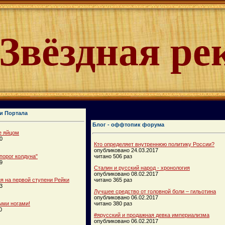
Звёздная ре
и Портала
Блог - оффтопик форума
е яйцом
0
Кто определяет внутреннюю политику России?
опубликовано 24.03.2017
порог колдуна"
читано 506 раз
9
Сталин и русский народ - хронология
опубликовано 08.02.2017
 на первой ступени Рейки
читано 365 раз
3
Лучшее средство от головной боли – гильотина
опубликовано 06.02.2017
ыми ногами!
читано 380 раз
0
#ярусский и продажная девка империализма
опубликовано 06.02.2017