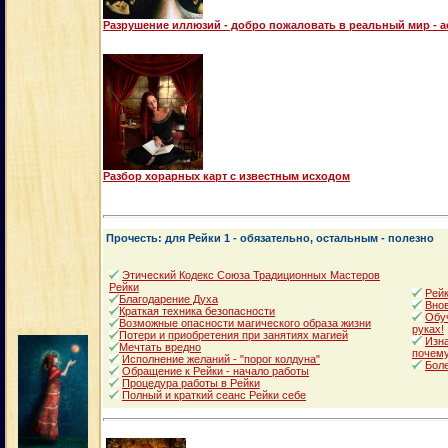
Разрушение иллюзий - добро пожаловать в реальный мир - 
Разбор хорарных карт с известным исходом
Прочесть: для Рейки 1 - обязательно, остальным - полезно
Этический Кодекс Союза Традиционных Мастеров
Рейки
Рейк
Благодарение Духа
Внов
Краткая техника безопасности
Обуч
Возможные опасности магического образа жизни
руках!
Потери и приобретения при занятиях магией
Изна
Мечтать вредно
почему
Исполнение желаний - "порог колдуна"
Боле
Обращение к Рейки - начало работы
Процедура работы в Рейки
Полный и краткий сеанс Рейки себе