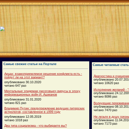
Самые свежие статьи на Портале
Самые читаемые стать
Арцах: взамоприемлемое решение конфликта есть -
Диагностика и очищени
пойдут ли на этот вариант?
опубликовано 20.07.201
опубликовано 30.10.2020
читано 10620 раз
читано 647 раз
Исполнение желаний - "
Ментальные эпидемии «мозговые» вирусы в эпоху
опубликовано 24.12.200
информационных войн И. Ашманов
читано 8086 раз
опубликовано 31.01.2020
читано 821 раз
Волнующие переживания
опубликовано 08.10.201
Владимир Путин: предупреждение ведущих питерских
читано 7470 раз
астрологов, составленное в 1999 году
опубликовано 12.05.2019
Не лезьте в душу грязн
читано 1018 раз
опубликовано 11.04.201
читано 7173 раз
Два типа социализма - что выбираете вы?