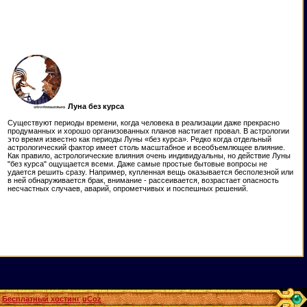
Луна без курса
Существуют периоды времени, когда человека в реализации даже прекрасно
продуманных и хорошо организованных планов настигает провал. В астрологии
это время известно как периоды Луны «без курса». Редко когда отдельный
астрологический фактор имеет столь масштабное и всеобъемлющее влияние.
Как правило, астрологические влияния очень индивидуальны, но действие Луны
"без курса" ощущается всеми. Даже самые простые бытовые вопросы не
удается решить сразу. Например, купленная вещь оказывается бесполезной или
в ней обнаруживается брак, внимание - рассеивается, возрастает опасность
несчастных случаев, аварий, опрометчивых и поспешных решений.
Бесплатный хостинг
uCoz