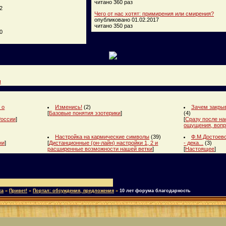
читано 360 раз
2
Чего от нас хотят: примирения или смирения?
опубликовано 01.02.2017
читано 350 раз
0
и
 о
Изменись!
(2)
Зачем закрыв
[
Базовые понятия эзотерики
]
(4)
России
]
[
Сразу после на
ощущения, вопр
Настройка на кармические символы
(39)
Ф.М.Достоевс
ни
]
[
Дистанционные (он-лайн) настройки 1, 2 и
- дека...
(3)
расширенные возможности нашей ветки
]
[
Настоящее
]
ка
»
Привет!
»
Портал: обсуждения, предложения
»
10 лет форума благодарность