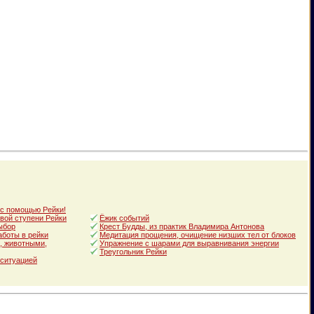
 с помощью Рейки!
вой ступени Рейки
Ёжик событий
ыбор
Крест Будды, из практик Владимира Антонова
аботы в рейки
Медитация прощения, очищение низших тел от блоков
, животными,
Упражнение с шарами для выравнивания энергии
Треугольник Рейки
 ситуацией