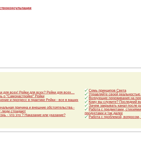
астроконсультации
Семь принципов Света
и для всех! Рейки для всех? Рейки для всех…
Управляйте своей реальностью
ь о "Самонастройке" Рейки
Волнующие переживания на пер
ение и прогресс в практике Рейки - все в ваших
Кому вы служите? Последний в
Зачем закрывать канал после р
чальная причина и внешние обстоятельства -
Работа с предметами, стихиями
 люди страдают
продуктами и так далее
знь - что это ? Наказание или указание?
Работа с проблемой, вопросом,