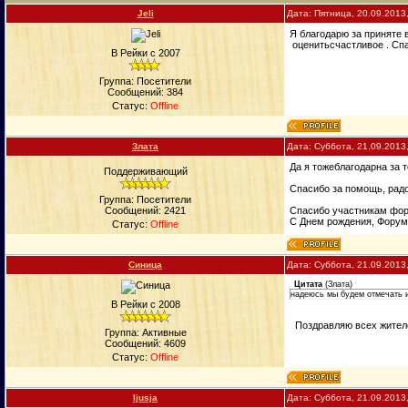
Jeli
Дата: Пятница, 20.09.2013
Я благодарю за принятe 
оценитьсчастливое . Сп
В Рейки с 2007
Группа: Посетители
Сообщений:
384
Статус:
Offline
Злата
Дата: Суббота, 21.09.2013
Да я тожеблагодарна за т
Поддерживающий
Спасибо за помощь, радо
Группа: Посетители
Сообщений:
2421
Спасибо участникам фор
С Днем рождения, Форум!
Статус:
Offline
Синица
Дата: Суббота, 21.09.2013
Цитата
(
Злата
)
надеюсь мы будем отмечать и 
В Рейки с 2008
Поздравляю всех жителе
Группа: Активные
Сообщений:
4609
Статус:
Offline
ljusja
Дата: Суббота, 21.09.2013