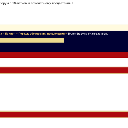
форум с 10-летием и пожелать ему процветания!!!
ка
»
Привет!
»
Портал: обсуждения, предложения
»
10 лет форума благодарность