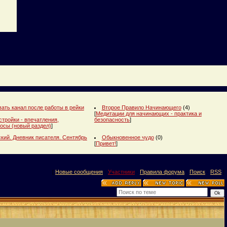
ать канал после работы в рейки
Второе Правило Начинающего
(4)
[
Медитации для начинающих - практика и
стройки - впечатления,
безопасность
]
осы (новый раздел)
]
кий. Дневник писателя. Сентябрь
Обыкновенное чудо
(0)
[
Привет!
]
[
Новые сообщения
·
Участники
·
Правила форума
·
Поиск
·
RSS
]