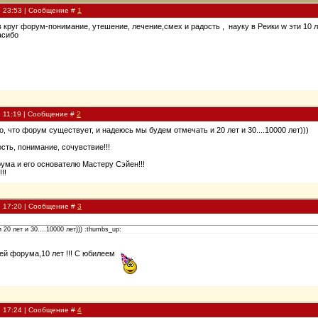
, 23:53 | Сообщение #
1
в круг форум-понимание, утешение, лечение,смех и радость , науку в Рeики w эти 10
асибо
, 11:19 | Сообщение #
2
о, что форум существует, и надеюсь мы будем отмечать и 20 лет и 30....10000 лет)))
сть, понимание, сочувствие!!!
ума и его основателю Мастеру Сэйен!!!
!!
, 17:20 | Сообщение #
3
20 лет и 30....10000 лет))) :thumbs_up:
й форума,10 лет !!! С юбилеем
, 17:24 | Сообщение #
4