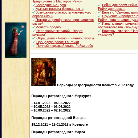
Традиционных Мастеров Рейки
Благодарение Духа
Рейки для всех! Рейки
Краткая техника безопасности
Рейки для всех…
Возможные опасности магического
Вновь о "Самонастрой
образа жизни
Обучение и прогресс в
Потери и приобретения при занятиях
Рейки - все в ваших рука
магией
Изначальная причина 
Мечтать вредно
обстоятельства - почему
Исполнение желаний - "порог
Болезнь - что это ? Н
колдуна"
указание?
Обращение к Рейки - начало работы
Процедура работы в Рейки
Полный и краткий сеанс Рейки себе
Периоды ретроградности планет в 2022 году
Периоды ретроградного Меркурия
• 14.01.2022 – 04.02.2022
• 10.05.2022 – 03.06.2022
• 10.09.2022 – 02.10.2022
Периоды ретроградной Венеры
19.12.2021 – 29.01.2022 в Козероге
Периоды ретроградного Марса