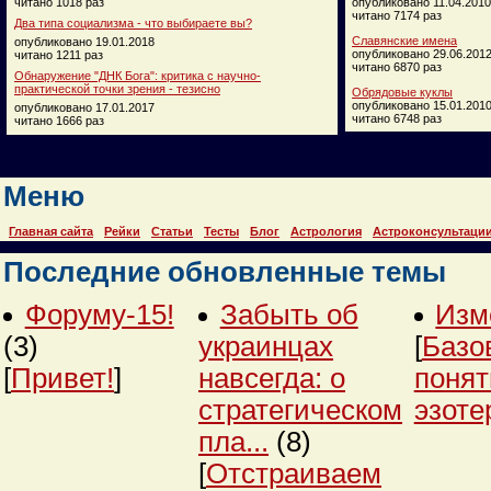
читано 1018 раз
опубликовано 11.04.2010
читано 7174 раз
Два типа социализма - что выбираете вы?
Славянские имена
опубликовано 19.01.2018
опубликовано 29.06.201
читано 1211 раз
читано 6870 раз
Обнаружение "ДНК Бога": критика с научно-
практической точки зрения - тезисно
Обрядовые куклы
опубликовано 15.01.201
опубликовано 17.01.2017
читано 6748 раз
читано 1666 раз
Меню
Главная сайта
Рейки
Статьи
Тесты
Блог
Астрология
Астроконсультаци
Последние обновленные темы
Форуму-15!
Забыть об
Изм
(3)
украинцах
[
Базо
[
Привет!
]
навсегда: о
понят
стратегическом
эзоте
пла...
(8)
[
Отстраиваем