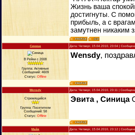
Жизнь ваша спокойн
достигнуты. С пом
прибыль, а с врага
замутнен никаким 
Синица
Дата: Четверг, 15.04.2010, 23:04 | Сообще
Wensdy
, поздра
В Рейки с 2008
Группа: Активные
Сообщений:
4609
Статус:
Offline
Wensdy
Дата: Четверг, 15.04.2010, 23:11 | Сообще
Эвита , Синица
Стремящийся
Группа: Посетители
Сообщений:
58
Статус:
Offline
Майя
Дата: Четверг, 15.04.2010, 23:12 | Сообще