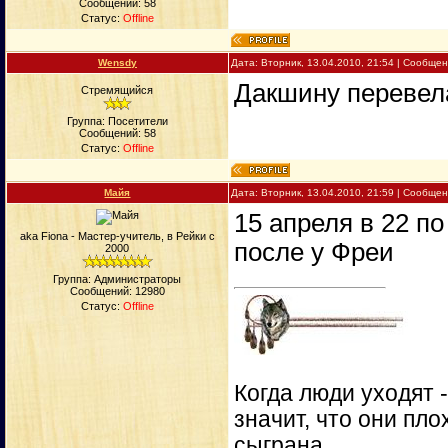
Сообщений:
58
Статус:
Offline
Wensdy
Дата: Вторник, 13.04.2010, 21:54 | Сообще
Дакшину переве
Стремящийся
Группа: Посетители
Сообщений:
58
Статус:
Offline
Майя
Дата: Вторник, 13.04.2010, 21:59 | Сообще
15 апреля в 22 п
aka Fiona - Мастер-учитель, в Рейки с
после у Фреи
2000
Группа: Администраторы
Сообщений:
12980
Статус:
Offline
Когда люди уходят 
значит, что они пло
сыграна.