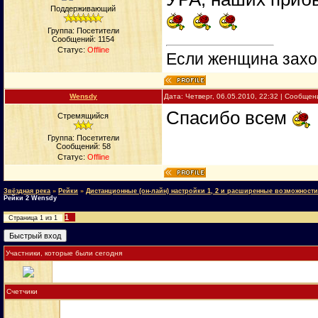
Поддерживающий
Группа: Посетители
Сообщений:
1154
Статус:
Offline
Если женщина захоч
Wensdy
Дата: Четверг, 06.05.2010, 22:32 | Сообще
Спасибо всем
Стремящийся
Группа: Посетители
Сообщений:
58
Статус:
Offline
Звёздная река
»
Рейки
»
Дистанционные (он-лайн) настройки 1, 2 и расширенные возможности
Рейки 2 Wensdy
1
Страница
1
из
1
Участники, которые были сегодня
Счетчики