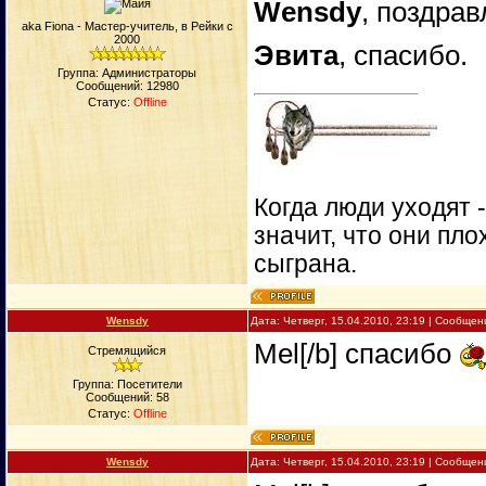
Wensdy
, поздрав
aka Fiona - Мастер-учитель, в Рейки с
2000
Эвита
, спасибо.
Группа: Администраторы
Сообщений:
12980
Статус:
Offline
Когда люди уходят 
значит, что они пло
сыграна.
Wensdy
Дата: Четверг, 15.04.2010, 23:19 | Сообще
Mel[/b] спасибо
Стремящийся
Группа: Посетители
Сообщений:
58
Статус:
Offline
Wensdy
Дата: Четверг, 15.04.2010, 23:19 | Сообще