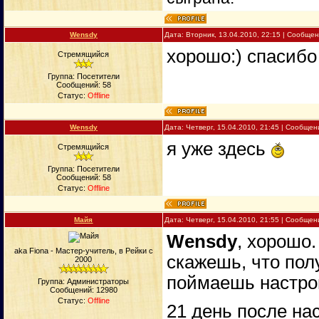
Wensdy
Дата: Вторник, 13.04.2010, 22:15 | Сообще
хорошо:) спасиб
Стремящийся
Группа: Посетители
Сообщений:
58
Статус:
Offline
Wensdy
Дата: Четверг, 15.04.2010, 21:45 | Сообще
я уже здесь
Стремящийся
Группа: Посетители
Сообщений:
58
Статус:
Offline
Майя
Дата: Четверг, 15.04.2010, 21:55 | Сообще
Wensdy
, хорошо.
aka Fiona - Мастер-учитель, в Рейки с
скажешь, что пол
2000
поймаешь настро
Группа: Администраторы
Сообщений:
12980
Статус:
Offline
21 день после нас