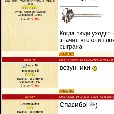
aka Fiona - Мастер-учитель, в Рейки с
2000
Группа: Администраторы
Сообщений:
12980
Статус:
Offline
Когда люди уходят 
значит, что они пло
сыграна.
Lasta_78
Дата: Понедельник, 08.03.2010, 20:06 | С
везунчики
Проверенный
Группа: Посетители
Сообщений:
697
Статус:
Offline
Wensdy
Дата: Среда, 10.03.2010, 09:20 | Сообщени
Спасибо!
Стремящийся
Группа: Посетители