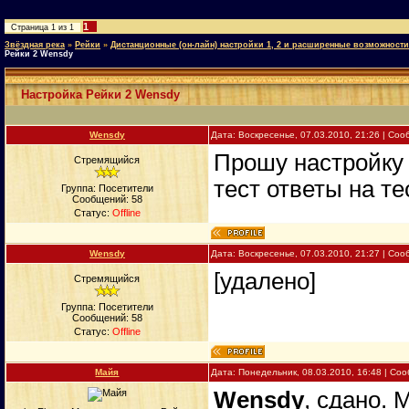
1
Страница
1
из
1
Звёздная река
»
Рейки
»
Дистанционные (он-лайн) настройки 1, 2 и расширенные возможности
Рейки 2 Wensdy
Настройка Рейки 2 Wensdy
Wensdy
Дата: Воскресенье, 07.03.2010, 21:26 | Со
Прошу настройку 
Стремящийся
тест ответы на т
Группа: Посетители
Сообщений:
58
Статус:
Offline
Wensdy
Дата: Воскресенье, 07.03.2010, 21:27 | Со
[удалено]
Стремящийся
Группа: Посетители
Сообщений:
58
Статус:
Offline
Майя
Дата: Понедельник, 08.03.2010, 16:48 | С
Wensdy
, сдано.