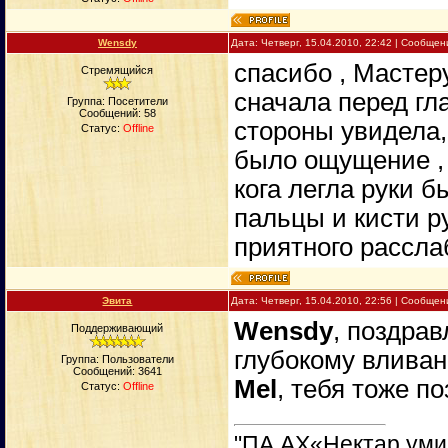
Wensdy
Дата: Четверг, 15.04.2010, 22:42 | Сообще
спасибо , Мастер
Стремящийся
сначала перед гл
Группа: Посетители
Сообщений:
58
стороны увидела,
Статус:
Offline
было ощущение , ч
кога легла руки 
пальцы и кисти р
приятного рассла
Эвита
Дата: Четверг, 15.04.2010, 22:56 | Сообще
Wensdy
, поздра
Поддерживающий
глубокому влива
Группа: Пользователи
Сообщений:
3641
Mel
, тебя тоже п
Статус:
Offline
"ПА АХ«Нектар уми