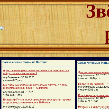
Зв
Самые свежие статьи на Портале
Самые читаемые стать
Арцах: взамоприемлемое решение конфликта есть -
Диагностика и очищение
пойдут ли на этот вариант?
опубликовано 20.07.201
опубликовано 30.10.2020
читано 10620 раз
читано 647 раз
Исполнение желаний - "п
Ментальные эпидемии «мозговые» вирусы в эпоху
опубликовано 24.12.200
информационных войн И. Ашманов
читано 8086 раз
опубликовано 31.01.2020
читано 821 раз
Волнующие переживания
опубликовано 08.10.201
Владимир Путин: предупреждение ведущих питерских
читано 7470 раз
астрологов, составленное в 1999 году
опубликовано 12.05.2019
Не лезьте в душу грязн