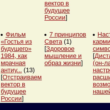
вектор в
будущее
России
]
Фильм
7 принципов
Нас
«Гостья из
Света
(1)
карми
будущего»
[
Здоровое
симв
1984, как
мышление и
[
Дист
мрачная
образ жизни
]
(он-л
антиу...
(13)
настр
[
Отстраиваем
расш
вектор в
возм
будущее
нашей
России
]