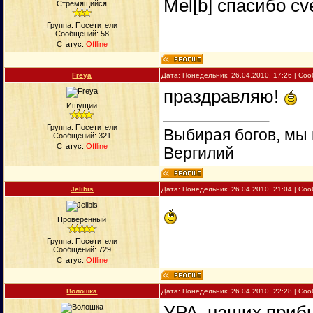
Mel[b] спасибо cv
Стремящийся
Группа: Посетители
Сообщений:
58
Статус:
Offline
Freya
Дата: Понедельник, 26.04.2010, 17:26 | С
праздравляю!
Ищущий
Группа: Посетители
Выбирая богов, мы 
Сообщений:
321
Статус:
Offline
Вергилий
Jelibis
Дата: Понедельник, 26.04.2010, 21:04 | С
Проверенный
Группа: Посетители
Сообщений:
729
Статус:
Offline
Вoлошка
Дата: Понедельник, 26.04.2010, 22:28 | С
УРА, наших прибы