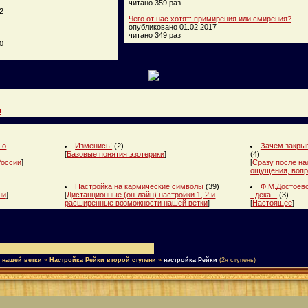
читано 359 раз
2
Чего от нас хотят: примирения или смирения?
опубликовано 01.02.2017
читано 349 раз
0
и
 о
Изменись!
(2)
Зачем закрыв
[
Базовые понятия эзотерики
]
(4)
России
]
[
Сразу после на
ощущения, вопр
Настройка на кармические символы
(39)
Ф.М.Достоевс
ни
]
[
Дистанционные (он-лайн) настройки 1, 2 и
- дека...
(3)
расширенные возможности нашей ветки
]
[
Настоящее
]
 нашей ветки
»
Настройка Рейки второй ступени
»
настройка Рейки
(2я ступень)