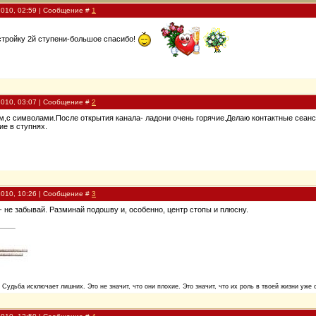
2010, 02:59 | Сообщение #
1
стройку 2й ступени-большое спасибо!
2010, 03:07 | Сообщение #
2
,с символами.После открытия канала- ладони очень горячие.Делаю контактные сеансы 
ие в ступнях.
2010, 10:26 | Сообщение #
3
 - не забывай. Разминай подошву и, особенно, центр стопы и плюсну.
. Судьба исключает лишних. Это не значит, что они плохие. Это значит, что их роль в твоей жизни уже 