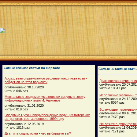
Самые свежие статьи на Портале
Самые читаемые стать
Арцах: взамоприемлемое решение конфликта есть -
Диагностика и очищени
пойдут ли на этот вариант?
опубликовано 20.07.201
опубликовано 30.10.2020
читано 10617 раз
читано 646 раз
Исполнение желаний - "
Ментальные эпидемии «мозговые» вирусы в эпоху
опубликовано 24.12.200
информационных войн И. Ашманов
читано 8084 раз
опубликовано 31.01.2020
читано 819 раз
Волнующие переживания
опубликовано 08.10.201
Владимир Путин: предупреждение ведущих питерских
читано 7470 раз
астрологов, составленное в 1999 году
опубликовано 12.05.2019
Не лезьте в душу грязн
читано 1016 раз
опубликовано 11.04.201
читано 7171 раз
Два типа социализма - что выбираете вы?