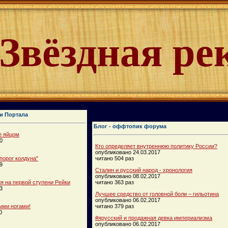
Звёздная ре
и Портала
Блог - оффтопик форума
е яйцом
0
Кто определяет внутреннюю политику России?
опубликовано 24.03.2017
порог колдуна"
читано 504 раз
9
Сталин и русский народ - хронология
опубликовано 08.02.2017
 на первой ступени Рейки
читано 363 раз
3
Лучшее средство от головной боли – гильотина
опубликовано 06.02.2017
ыми ногами!
читано 379 раз
0
#ярусский и продажная девка империализма
опубликовано 06.02.2017