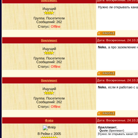
бриллиант
Дата: Воскресенье, 24.10.
Нужно ли открывать кана
Ищущий
Группа: Посетители
Сообщений:
262
Статус:
Offline
бриллиант
Дата: Воскресенье, 24.10.
Neko
, а про заземление 
Ищущий
Группа: Посетители
Сообщений:
262
Статус:
Offline
бриллиант
Дата: Воскресенье, 24.10.
Neko
, если я работаю с
Ищущий
Группа: Посетители
Сообщений:
262
Статус:
Offline
Флёр
Дата: Воскресенье, 24.10.
бриллиант
,
Quote
(
бриллиант
)
В Рейки с 2005
Нужно ли открывать канал 10