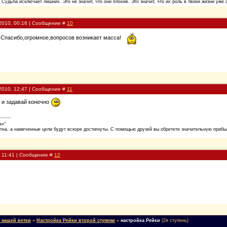
. Судьба исключает лишних. Это не значит, что они плохие. Это значит, что их роль в твоей жизни уже 
2010, 00:16 | Сообщение #
10
, Спасибо,огромное,вопросов возникает масса!
2010, 12:47 | Сообщение #
11
! и задавай конечно
я»"
тна, а намеченные цели будут вскоре достигнуты. С помощью друзей вы обретете значительную прибыл
, 11:41 | Сообщение #
12
 нашей ветки
»
Настройка Рейки второй ступени
»
настройка Рейки
(2я ступень)