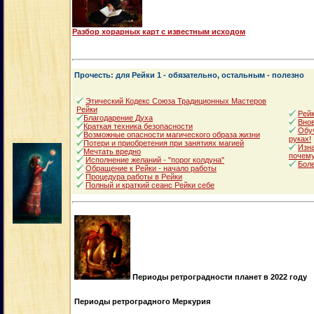
Разбор хорарных карт с известным исходом
Прочесть: для Рейки 1 - обязательно, остальным - полезно
Этический Кодекс Союза Традиционных Мастеров
Рейки
Рейк
Благодарение Духа
Внов
Краткая техника безопасности
Обуч
Возможные опасности магического образа жизни
руках!
Потери и приобретения при занятиях магией
Изна
Мечтать вредно
почему
Исполнение желаний - "порог колдуна"
Боле
Обращение к Рейки - начало работы
Процедура работы в Рейки
Полный и краткий сеанс Рейки себе
Периоды ретроградности планет в 2022 году
Периоды ретроградного Меркурия