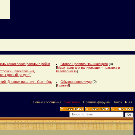
ать канал после работы в рейки
Второе Правило Начинающего
(4)
[
Медитации для начинающих - практика и
стройки - впечатления,
безопасность
]
осы (новый раздел)
]
кий. Дневник писателя. Сентябрь
Обыкновенное чудо
(0)
[
Привет!
]
[
Новые сообщения
·
Участники
·
Правила форума
·
Поиск
·
RSS
]