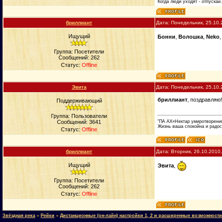
Когда люди уходят - отпускай
бриллиант
Дата: Понедельник, 25.10.
Ищущий
Бонни
,
Вoлошка
,
Neko
Группа: Посетители
Сообщений:
262
Статус:
Offline
Эвита
Дата: Понедельник, 25.10.
бриллиант
, поздравляю
Поддерживающий
Группа: Пользователи
"ПА АХ«Нектар умиротворени
Сообщений:
3641
Жизнь ваша спокойна и радос
Статус:
Offline
бриллиант
Дата: Вторник, 26.10.2010
Ищущий
Эвита
,
Группа: Посетители
Сообщений:
262
Статус:
Offline
Звёздная река
»
Рейки
»
Дистанционные (он-лайн) настройки 1, 2 и расширенные возможности