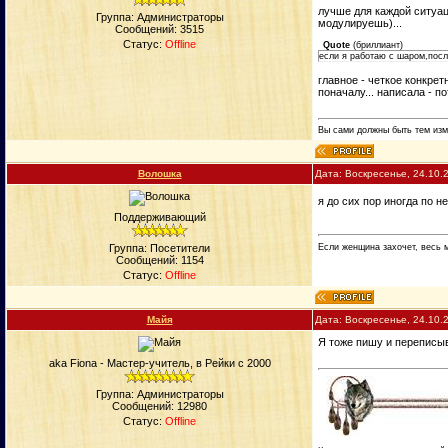
лучше для каждой ситуаци
Группа: Администраторы
модулируешь)...
Сообщений:
3515
Статус:
Offline
Quote
(
бриллиант
)
если я работаю с шаром,посл
главное - четкое конкре
поначалу... написала - по
Вы сами должны быть тем изм
Вoлошка
Дата: Воскресенье, 24.10.
я до сих пор иногда по 
Поддерживающий
Если женщина захочет, весь 
Группа: Посетители
Сообщений:
1154
Статус:
Offline
Майя
Дата: Воскресенье, 24.10.
Я тоже пишу и переписыв
aka Fiona - Мастер-учитель, в Рейки с 2000
Группа: Администраторы
Сообщений:
12980
Статус:
Offline