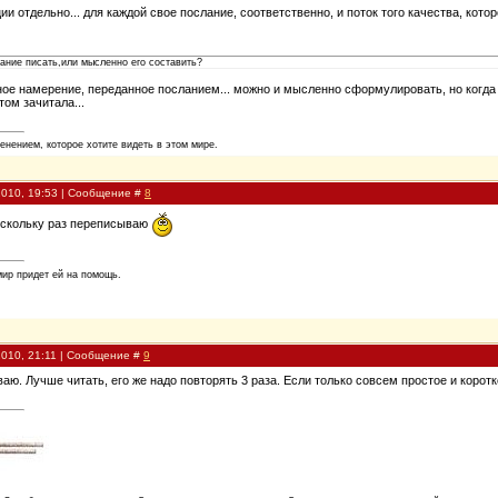
и отдельно... для каждой свое послание, соответственно, и поток того качества, кото
ание писать,или мысленно его составить?
тное намерение, переданное посланием... можно и мысленно сформулировать, но когд
том зачитала...
енением, которое хотите видеть в этом мире.
2010, 19:53 | Сообщение #
8
нескольку раз переписываю
мир придет ей на помощь.
2010, 21:11 | Сообщение #
9
аю. Лучше читать, его же надо повторять 3 раза. Если только совсем простое и коротк