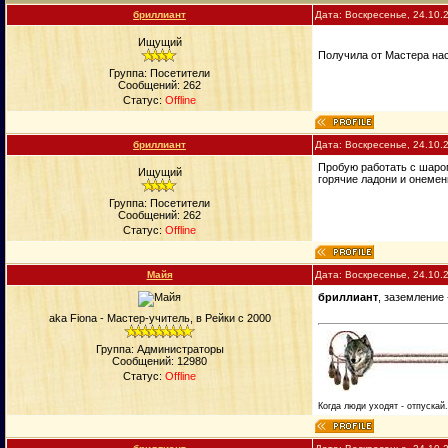
бриллиант
Дата: Воскресенье, 24.10.
Ищущий
Получила от Мастера на
Группа: Посетители
Сообщений:
262
Статус:
Offline
бриллиант
Дата: Воскресенье, 24.10.
Пробую работать с шаром
Ищущий
горячие ладони и онемен
Группа: Посетители
Сообщений:
262
Статус:
Offline
Майя
Дата: Воскресенье, 24.10.
бриллиант
, заземление
aka Fiona - Мастер-учитель, в Рейки с 2000
Группа: Администраторы
Сообщений:
12980
Статус:
Offline
Когда люди уходят - отпускай