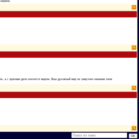
сыграна.
ь, а с врагами дело кончится миром. Ваш духовный мир не замутнен никаким злом