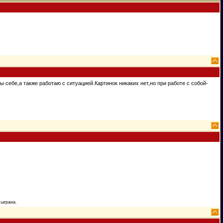
себе,а также работаю с ситуацией.Картинок никаких нет,но при работе с собой-
сыграна.