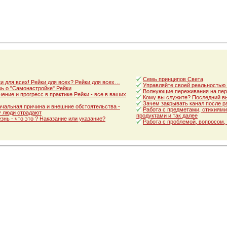
Семь принципов Света
и для всех! Рейки для всех? Рейки для всех…
Управляйте своей реальностью
ь о "Самонастройке" Рейки
Волнующие переживания на пер
ение и прогресс в практике Рейки - все в ваших
Кому вы служите? Последний в
Зачем закрывать канал после р
чальная причина и внешние обстоятельства -
Работа с предметами, стихиями
 люди страдают
продуктами и так далее
знь - что это ? Наказание или указание?
Работа с проблемой, вопросом,