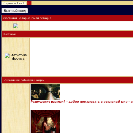
1
Страница
1
из
1
Участники, которые были сегодня
Счетчики
Ближайшие события и акции
Разрушение иллюзий - добро пожаловать в реальный мир - 