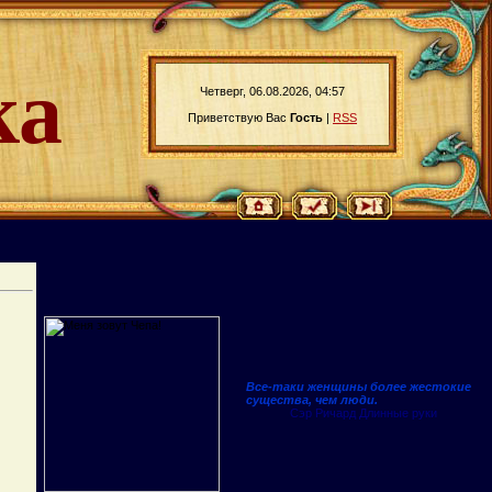
ка
Четверг, 06.08.2026, 04:57
Приветствую Вас
Гость
|
RSS
Все-таки женщины более жестокие
существа, чем люди.
Сэр Ричард Длинные руки