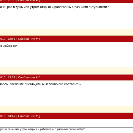
2010, 12:50 | Сообщение #
4
л 10 раз в день или утром открыл и работаешь с разными ситуациями?
2010, 12:51 | Сообщение #
5
не забываю.
2010, 13:37 | Сообщение #
6
 шаром,послание писать,или мысленно его составить?
2010, 13:47 | Сообщение #
7
 раз в день или утром открыл и работаешь с разными ситуациями?