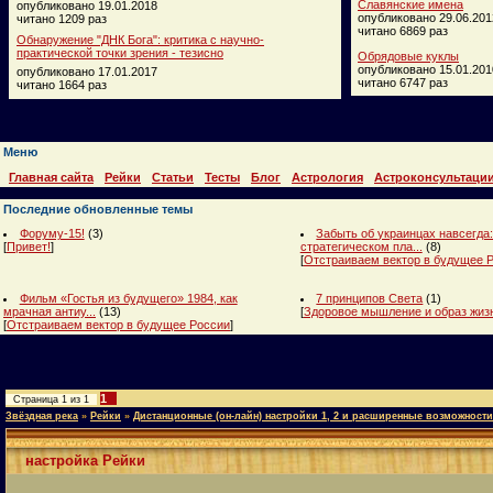
Славянские имена
опубликовано 19.01.2018
опубликовано 29.06.201
читано 1209 раз
читано 6869 раз
Обнаружение "ДНК Бога": критика с научно-
практической точки зрения - тезисно
Обрядовые куклы
опубликовано 15.01.201
опубликовано 17.01.2017
читано 6747 раз
читано 1664 раз
Меню
Главная сайта
Рейки
Статьи
Тесты
Блог
Астрология
Астроконсультаци
Последние обновленные темы
Форуму-15!
(3)
Забыть об украинцах навсегда:
[
Привет!
]
стратегическом пла...
(8)
[
Отстраиваем вектор в будущее 
Фильм «Гостья из будущего» 1984, как
7 принципов Света
(1)
мрачная антиу...
(13)
[
Здоровое мышление и образ жиз
[
Отстраиваем вектор в будущее России
]
1
Страница
1
из
1
Звёздная река
»
Рейки
»
Дистанционные (он-лайн) настройки 1, 2 и расширенные возможности
настройка Рейки