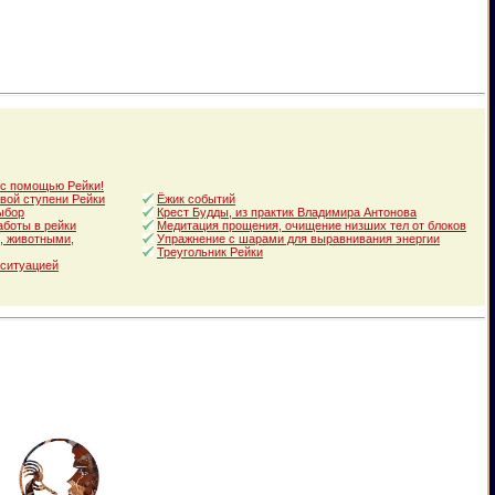
 с помощью Рейки!
вой ступени Рейки
Ёжик событий
ыбор
Крест Будды, из практик Владимира Антонова
аботы в рейки
Медитация прощения, очищение низших тел от блоков
, животными,
Упражнение с шарами для выравнивания энергии
Треугольник Рейки
 ситуацией