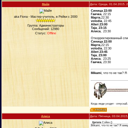
Майя
Дата: Среда, 01.04.2015, 
Синица 22:00
Гаичка
, 22:15
aka Fiona - Мастер-учитель, в Рейки с 2000
Марта
,22:30
volodia
, 22:45
Alleri 23:00
Группа: Администраторы
Taja
,
23:15
Сообщений:
12980
Алиса
, 23:30
Статус:
Offline
Откорректированный спи
Синица 22:00
Марта
,22:15
volodia
, 22:30
Alleri 23:45
Taja
,
23:00
Алиса
, 23:25
Гаичка
, 23:30
Mikami
, что-то не так? 
Когда люди уходят - отпускай
Алиса
Дата: Пятница, 03.04.2015
Цитата
Сэйен
(
)
Mikami, что-то не так? Я виж