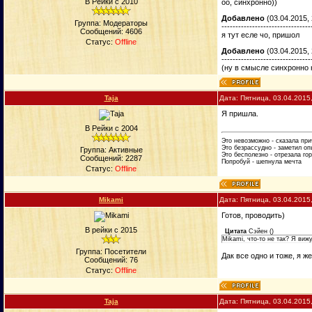
В Рейки с 2010
оо, синхронно))
Добавлено
(03.04.2015, 
Группа: Модераторы
--------------------------------
Сообщений:
4606
я тут есле чо, пришол
Статус:
Offline
Добавлено
(03.04.2015, 
--------------------------------
(ну в смысле синхронно н
Taja
Дата: Пятница, 03.04.2015
Я пришла.
В Рейки с 2004
Это невозможно - сказала пр
Это безрассудно - заметил оп
Группа: Активные
Это бесполезно - отрезала го
Сообщений:
2287
Попробуй - шепнула мечта
Статус:
Offline
Mikami
Дата: Пятница, 03.04.2015
Готов, проводить)
В рейки с 2015
Цитата
Сэйен
(
)
Mikami, что-то не так? Я виж
Группа: Посетители
Дак все одно и тоже, я ж
Сообщений:
76
Статус:
Offline
Taja
Дата: Пятница, 03.04.2015