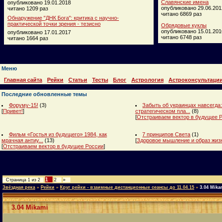
Славянские имена
опубликовано 19.01.2018
опубликовано 29.06.201
читано 1209 раз
читано 6869 раз
Обнаружение "ДНК Бога": критика с научно-
практической точки зрения - тезисно
Обрядовые куклы
опубликовано 15.01.201
опубликовано 17.01.2017
читано 6748 раз
читано 1664 раз
Меню
Главная сайта
Рейки
Статьи
Тесты
Блог
Астрология
Астроконсультаци
Последние обновленные темы
Форуму-15!
(3)
Забыть об украинцах навсегда:
[
Привет!
]
стратегическом пла...
(8)
[
Отстраиваем вектор в будущее 
Фильм «Гостья из будущего» 1984, как
7 принципов Света
(1)
мрачная антиу...
(13)
[
Здоровое мышление и образ жиз
[
Отстраиваем вектор в будущее России
]
1
Страница
1
из
2
2
»
Звёздная река
»
Рейки
»
Круг рейки - взаимные дистанционные сеансы до 11.04.15
»
3.04 Mika
3.04 Mikami