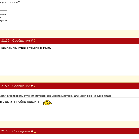
 чувствовал?
ичина
ыт
рдость
, 21:26 | Сообщение #
6
признак наличии энергии в теле.
, 21:26 | Сообщение #
7
 могу чувствовать отличия потоков как многие мастера, для меня все на одно лицо)
ть сделать,поблагодарить
, 21:33 | Сообщение #
8