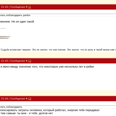
, 21:43 | Сообщение #
11
елать,поблагодарить pardon
еменем. Не он один такой.
. Судьба исключает лишних. Это не значит, что они плохие. Это значит, что их роль в твоей жизни уже 
, 21:43 | Сообщение #
12
 я имел ввиду значение того, что некоторые уже несколько лет в рейки.
, 21:44 | Сообщение #
13
елать,поблагодарить
мпенсировать затраты человека, который работал, энергию тебе передавал
 тем самым: ты мне - я тебе. долгов нет.