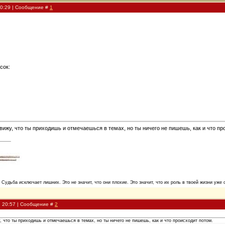
20:29 | Сообщение #
1
сок:
Я вижу, что ты приходишь и отмечаешься в темах, но ты ничего не пишешь, как и что пр
. Судьба исключает лишних. Это не значит, что они плохие. Это значит, что их роль в твоей жизни уже 
, 20:57 | Сообщение #
2
у, что ты приходишь и отмечаешься в темах, но ты ничего не пишешь, как и что происходит потом.