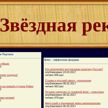
Звёздная ре
и Портала
Блог - оффтопик форума
е яйцом
0
Кто определяет внутреннюю политику России?
опубликовано 24.03.2017
порог колдуна"
читано 505 раз
9
Сталин и русский народ - хронология
опубликовано 08.02.2017
 на первой ступени Рейки
читано 363 раз
3
Лучшее средство от головной боли – гильотина
опубликовано 06.02.2017
ыми ногами!
читано 379 раз
0
#ярусский и продажная девка империализма
опубликовано 06.02.2017