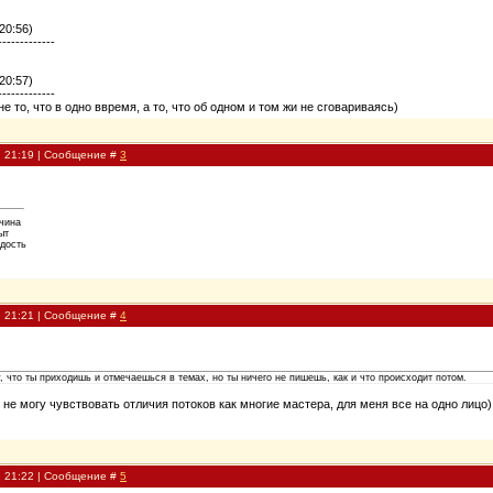
20:56)
-------------
20:57)
-------------
е то, что в одно ввремя, а то, что об одном и том жи не сговариваясь)
, 21:19 | Сообщение #
3
ичина
ыт
рдость
, 21:21 | Сообщение #
4
у, что ты приходишь и отмечаешься в темах, но ты ничего не пишешь, как и что происходит потом.
е не могу чувствовать отличия потоков как многие мастера, для меня все на одно лицо)
, 21:22 | Сообщение #
5