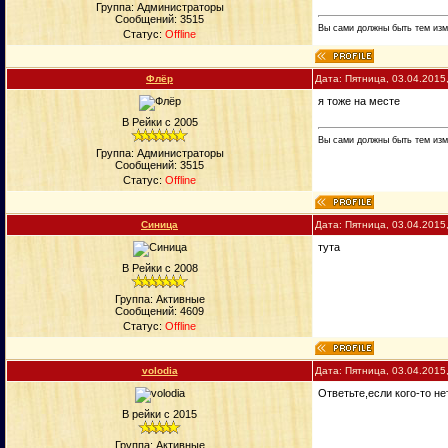
Группа: Администраторы
Сообщений:
3515
Вы сами должны быть тем изм
Статус:
Offline
Флёр
Дата: Пятница, 03.04.2015
я тоже на месте
В Рейки с 2005
Вы сами должны быть тем изм
Группа: Администраторы
Сообщений:
3515
Статус:
Offline
Синица
Дата: Пятница, 03.04.2015
тута
В Рейки с 2008
Группа: Активные
Сообщений:
4609
Статус:
Offline
volodia
Дата: Пятница, 03.04.2015
Ответьте,если кого-то не
В рейки с 2015
Группа: Активные