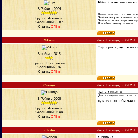
Mikami
, а что именно ты
В Рейки с 2004
Это невозможно - сказала пр
Это безрассудно - заметил оп
Группа: Активные
Это бесполезно - отрезала го
Сообщений:
2287
Попробуй - шепнула мечта
Статус:
Offline
Mikami
Дата: Пятница, 03.04.2015
Taja
, проходящее тепло, 
В рейки с 2015
Группа: Посетители
Сообщений:
76
Статус:
Offline
Синица
Дата: Пятница, 03.04.2015
Цитата
Mikami
(
)
Дак все одно и тоже, я же не
В Рейки с 2008
ну,можно хотя бы малос
Группа: Активные
Сообщений:
4609
Статус:
Offline
volodia
Дата: Пятница, 03.04.2015
Я прибыл.