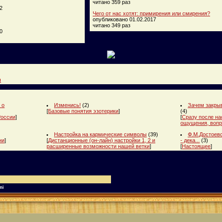
читано 359 раз
2
Чего от нас хотят: примирения или смирения?
опубликовано 01.02.2017
читано 349 раз
0
и
 о
Изменись!
(2)
Зачем закрыв
[
Базовые понятия эзотерики
]
(4)
России
]
[
Сразу после на
ощущения, вопр
Настройка на кармические символы
(39)
Ф.М.Достоевс
ни
]
[
Дистанционные (он-лайн) настройки 1, 2 и
- дека...
(3)
расширенные возможности нашей ветки
]
[
Настоящее
]
mi