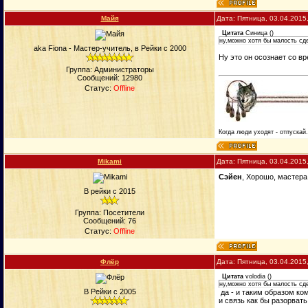
Майя
Дата: Пятница, 03.04.2015
Цитата
Синица
(
)
ну,можно хотя бы малость сд
aka Fiona - Мастер-учитель, в Рейки с 2000
Ну это он осознает со вр
Группа: Администраторы
Сообщений:
12980
Статус:
Offline
Когда люди уходят - отпускай
Mikami
Дата: Пятница, 03.04.2015
Сэйен
, Хорошо, мастера
В рейки с 2015
Группа: Посетители
Сообщений:
76
Статус:
Offline
Флёр
Дата: Пятница, 03.04.2015
Цитата
volodia
(
)
ну,можно хотя бы малость сд
В Рейки с 2005
да - и таким образом ко
и связь как бы разорвать