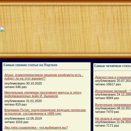
Самые свежие статьи на Портале
Самые читаемые стать
Арцах: взамоприемлемое решение конфликта есть -
Диагностика и очищени
пойдут ли на этот вариант?
опубликовано 20.07.201
опубликовано 30.10.2020
читано 10617 раз
читано 646 раз
Исполнение желаний - "
Ментальные эпидемии «мозговые» вирусы в эпоху
опубликовано 24.12.200
информационных войн И. Ашманов
читано 8084 раз
опубликовано 31.01.2020
читано 819 раз
Волнующие переживания
опубликовано 08.10.201
Владимир Путин: предупреждение ведущих питерских
читано 7470 раз
астрологов, составленное в 1999 году
опубликовано 12.05.2019
Не лезьте в душу грязн
читано 1016 раз
опубликовано 11.04.201
читано 7171 раз
Два типа социализма - что выбираете вы?