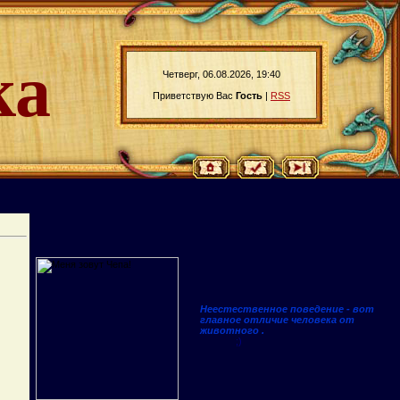
ка
Четверг, 06.08.2026, 19:40
Приветствую Вас
Гость
|
RSS
Неестественное поведение - вот
главное отличие человека от
животного .
;)