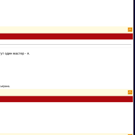
ут один мастер - я.
сыграна.