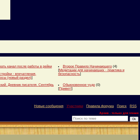
ать канал после работы в рейки
Второе Правило Начинающего
(4)
[
Медитации для начинающих - практика и
стройки - впечатления,
безопасность
]
осы (новый раздел)
]
кий. Дневник писателя. Сентябрь
Обыкновенное чудо
(0)
[
Привет!
]
[
Новые сообщения
·
Участники
·
Правила форума
·
Поиск
·
RSS
]
Архив - только для чтения