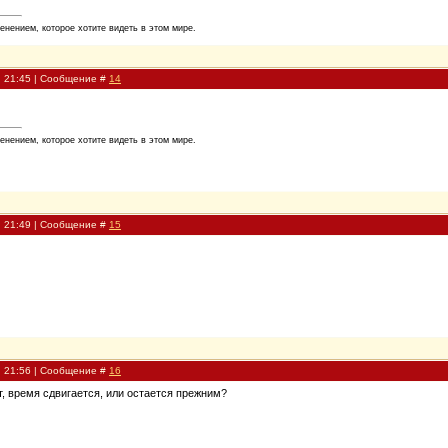
енением, которое хотите видеть в этом мире.
, 21:45 | Сообщение #
14
енением, которое хотите видеть в этом мире.
, 21:49 | Сообщение #
15
, 21:56 | Сообщение #
16
т, время сдвигается, или остается прежним?