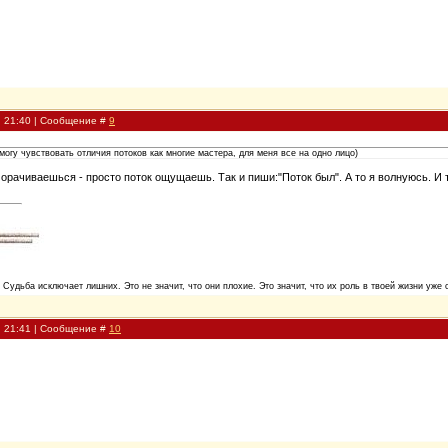
, 21:40 | Сообщение #
9
 могу чувствовать отличия потоков как многие мастера, для меня все на одно лицо)
орачиваешься - просто поток ощущаешь. Так и пиши:"Поток был". А то я волнуюсь. И т
. Судьба исключает лишних. Это не значит, что они плохие. Это значит, что их роль в твоей жизни уже 
, 21:41 | Сообщение #
10