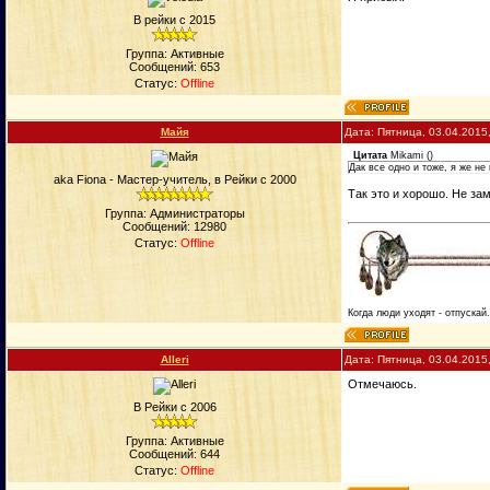
В рейки с 2015
Группа: Активные
Сообщений:
653
Статус:
Offline
Майя
Дата: Пятница, 03.04.2015
Цитата
Mikami
(
)
Дак все одно и тоже, я же не
aka Fiona - Мастер-учитель, в Рейки с 2000
Так это и хорошо. Не зам
Группа: Администраторы
Сообщений:
12980
Статус:
Offline
Когда люди уходят - отпускай
Alleri
Дата: Пятница, 03.04.2015
Отмечаюсь.
В Рейки с 2006
Группа: Активные
Сообщений:
644
Статус:
Offline