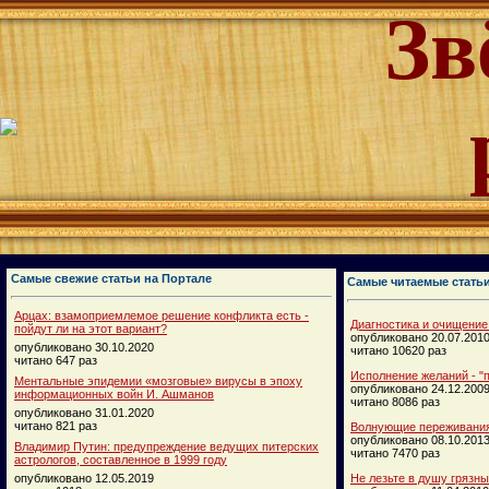
Зв
Самые свежие статьи на Портале
Самые читаемые стать
Арцах: взамоприемлемое решение конфликта есть -
Диагностика и очищение
пойдут ли на этот вариант?
опубликовано 20.07.201
опубликовано 30.10.2020
читано 10620 раз
читано 647 раз
Исполнение желаний - "п
Ментальные эпидемии «мозговые» вирусы в эпоху
опубликовано 24.12.200
информационных войн И. Ашманов
читано 8086 раз
опубликовано 31.01.2020
читано 821 раз
Волнующие переживания
опубликовано 08.10.201
Владимир Путин: предупреждение ведущих питерских
читано 7470 раз
астрологов, составленное в 1999 году
опубликовано 12.05.2019
Не лезьте в душу грязн