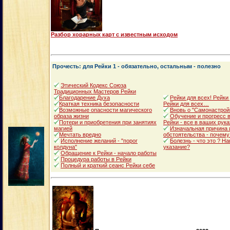
Разбор хорарных карт с известным исходом
Прочесть: для Рейки 1 - обязательно, остальным - полезно
Этический Кодекс Союза
Традиционных Мастеров Рейки
Благодарение Духа
Рейки для всех! Рейки
Краткая техника безопасности
Рейки для всех…
Возможные опасности магического
Вновь о "Самонастрой
образа жизни
Обучение и прогресс в
Потери и приобретения при занятиях
Рейки - все в ваших рука
магией
Изначальная причина 
Мечтать вредно
обстоятельства - почему
Исполнение желаний - "порог
Болезнь - что это ? Н
колдуна"
указание?
Обращение к Рейки - начало работы
Процедура работы в Рейки
Полный и краткий сеанс Рейки себе