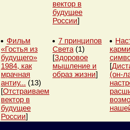
вектор в
будущее
России
]
Фильм
7 принципов
Нас
«Гостья из
Света
(1)
карми
будущего»
[
Здоровое
симв
1984, как
мышление и
[
Дист
мрачная
образ жизни
]
(он-л
антиу...
(13)
настр
[
Отстраиваем
расш
вектор в
возм
будущее
нашей
России
]