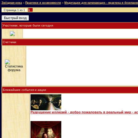
Звёздная река
»
Практики и возможности
»
Медитации для начинающих - практика и безопасн
1
Страница
1
из
1
Участники, которые были сегодня
Счетчики
Ближайшие события и акции
Разрушение иллюзий - добро пожаловать в реальный мир - а