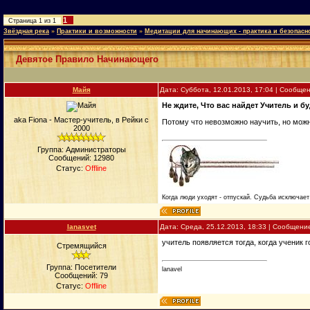
1
Страница
1
из
1
Звёздная река
»
Практики и возможности
»
Медитации для начинающих - практика и безопасн
Девятое Правило Начинающего
Майя
Дата: Суббота, 12.01.2013, 17:04 | Сообще
Не ждите, Что вас найдет Учитель и бу
aka Fiona - Мастер-учитель, в Рейки с
Потому что невозможно научить, но можно
2000
Группа: Администраторы
Сообщений:
12980
Статус:
Offline
Когда люди уходят - отпускай. Судьба исключает 
lanasvet
Дата: Среда, 25.12.2013, 18:33 | Сообщени
учитель появляется тогда, когда ученик го
Стремящийся
Группа: Посетители
lanavel
Сообщений:
79
Статус:
Offline