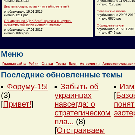
читано 1018 раз
опубликовано 11.04.2010
читано 7175 раз
Два типа социализма - что выбираете вы?
Славянские имена
опубликовано 19.01.2018
опубликовано 29.06.201
читано 1211 раз
читано 6870 раз
Обнаружение "ДНК Бога": критика с научно-
практической точки зрения - тезисно
Обрядовые куклы
опубликовано 15.01.201
опубликовано 17.01.2017
читано 6749 раз
читано 1666 раз
Меню
Главная сайта
Рейки
Статьи
Тесты
Блог
Астрология
Астроконсультаци
Последние обновленные темы
Форуму-15!
Забыть об
Изм
(3)
украинцах
[
Базо
[
Привет!
]
навсегда: о
понят
стратегическом
эзоте
пла...
(8)
[
Отстраиваем