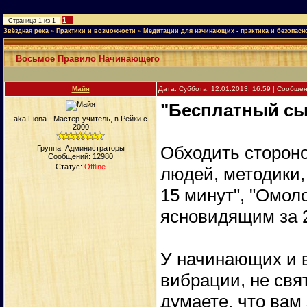
1
Страница
1
из
1
Звёздная река
»
Практики и возможности
»
Медитации для начинающих - практика и безопасн
Восьмое Правило Начинающего
Майя
Дата: Суббота, 12.01.2013, 16:59 | Сообще
"Бесплатный сы
aka Fiona - Мастер-учитель, в Рейки с
2000
Обходить сторон
Группа: Администраторы
Сообщений:
12980
Статус:
Offline
людей, методики,
15 минут", "Омоло
ясновидящим за 2
У начинающих и 
вибрации, не свя
думаете, что вам 