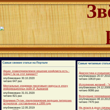
Зв
Самые свежие статьи на Портале
Самые читаемые стать
Арцах: взамоприемлемое решение конфликта есть -
Диагностика и очищение
пойдут ли на этот вариант?
опубликовано 20.07.201
опубликовано 30.10.2020
читано 10619 раз
читано 647 раз
Исполнение желаний - "п
Ментальные эпидемии «мозговые» вирусы в эпоху
опубликовано 24.12.200
информационных войн И. Ашманов
читано 8086 раз
опубликовано 31.01.2020
читано 821 раз
Волнующие переживания
опубликовано 08.10.201
Владимир Путин: предупреждение ведущих питерских
читано 7470 раз
астрологов, составленное в 1999 году
опубликовано 12.05.2019
Не лезьте в душу грязн