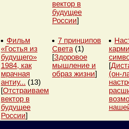
вектор в
будущее
России
]
Фильм
7 принципов
Нас
«Гостья из
Света
(1)
карми
будущего»
[
Здоровое
симв
1984, как
мышление и
[
Дист
мрачная
образ жизни
]
(он-л
антиу...
(13)
настр
[
Отстраиваем
расш
вектор в
возм
будущее
нашей
России
]