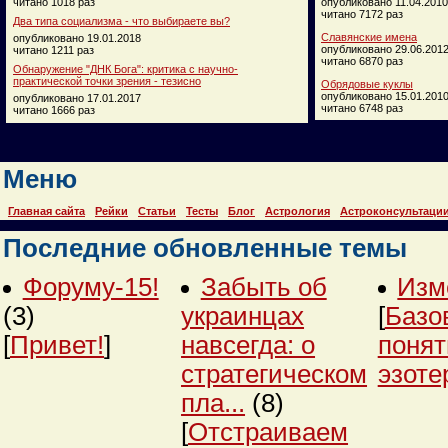
читано 1018 раз
опубликовано 11.04.2010
читано 7172 раз
Два типа социализма - что выбираете вы?
Славянские имена
опубликовано 19.01.2018
опубликовано 29.06.201
читано 1211 раз
читано 6870 раз
Обнаружение "ДНК Бога": критика с научно-
практической точки зрения - тезисно
Обрядовые куклы
опубликовано 15.01.201
опубликовано 17.01.2017
читано 6748 раз
читано 1666 раз
Меню
Главная сайта
Рейки
Статьи
Тесты
Блог
Астрология
Астроконсультаци
Последние обновленные темы
Форуму-15!
Забыть об
Изм
(3)
украинцах
[
Базо
[
Привет!
]
навсегда: о
понят
стратегическом
эзоте
пла...
(8)
[
Отстраиваем