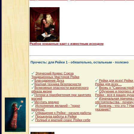
Разбор хорарных карт с известным исходом
Прочесть: для Рейки 1 - обязательно, остальным - полезно
Этический Кодекс Союза
Традиционных Мастеров Рейки
Благодарение Духа
Рейки для всех! Рейки
Краткая техника безопасности
Рейки для всех…
Возможные опасности магического
Вновь о "Самонастрой
образа жизни
Обучение и прогресс в
Потери и приобретения при занятиях
Рейки - все в ваших рука
магией
Изначальная причина 
Мечтать вредно
обстоятельства - почему
Исполнение желаний - "порог
Болезнь - что это ? Н
колдуна"
указание?
Обращение к Рейки - начало работы
Процедура работы в Рейки
Полный и краткий сеанс Рейки себе