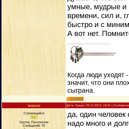
умные, мудрые и
времени, сил и, 
быстро и с мини
А вот нет. Помнит
Когда люди уходят 
значит, что они пло
сыграна.
lanasvet
Дата: Среда, 25.12.2013, 18:31 | Сообщени
да, один человек с
Стремящийся
надо много и долг
Группа: Посетители
Сообщений:
79