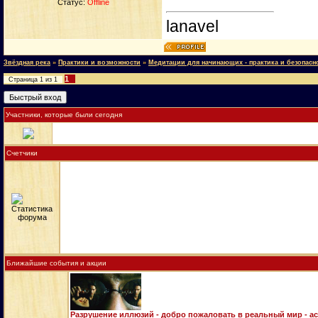
Статус:
Offline
lanavel
Звёздная река
»
Практики и возможности
»
Медитации для начинающих - практика и безопасн
1
Страница
1
из
1
Участники, которые были сегодня
Счетчики
Ближайшие события и акции
Разрушение иллюзий - добро пожаловать в реальный мир - а