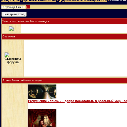
Звёздная река
»
Практики и возможности
»
Здоровое мышление и образ жизни
»
Сатанизм — 
1
Страница
1
из
1
Участники, которые были сегодня
Счетчики
Ближайшие события и акции
Разрушение иллюзий - добро пожаловать в реальный мир - а