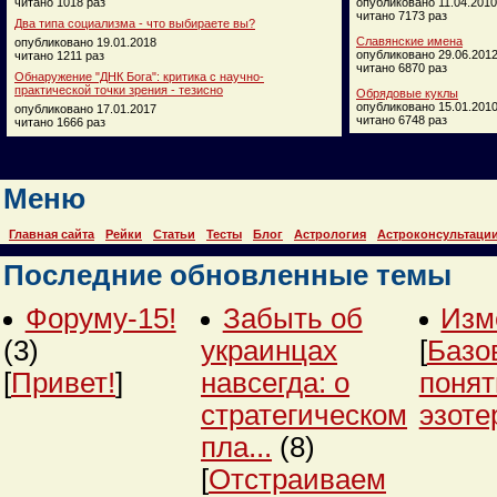
читано 1018 раз
опубликовано 11.04.2010
читано 7173 раз
Два типа социализма - что выбираете вы?
Славянские имена
опубликовано 19.01.2018
опубликовано 29.06.201
читано 1211 раз
читано 6870 раз
Обнаружение "ДНК Бога": критика с научно-
практической точки зрения - тезисно
Обрядовые куклы
опубликовано 15.01.201
опубликовано 17.01.2017
читано 6748 раз
читано 1666 раз
Меню
Главная сайта
Рейки
Статьи
Тесты
Блог
Астрология
Астроконсультаци
Последние обновленные темы
Форуму-15!
Забыть об
Изм
(3)
украинцах
[
Базо
[
Привет!
]
навсегда: о
понят
стратегическом
эзоте
пла...
(8)
[
Отстраиваем