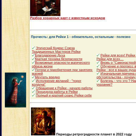
Разбор хорарных карт с известным исходом
Прочесть: для Рейки 1 - обязательно, остальным - полезно
Этический Кодекс Союза
Традиционных Мастеров Рейки
Благодарение Духа
Рейки для всех! Рейки
Краткая техника безопасности
Рейки для всех…
Возможные опасности магического
Вновь о "Самонастрой
образа жизни
Обучение и прогресс в
Потери и приобретения при занятиях
Рейки - все в ваших рука
магией
Изначальная причина 
Мечтать вредно
обстоятельства - почему
Исполнение желаний - "порог
Болезнь - что это ? Н
колдуна"
указание?
Обращение к Рейки - начало работы
Процедура работы в Рейки
Полный и краткий сеанс Рейки себе
Периоды ретроградности планет в 2022 году