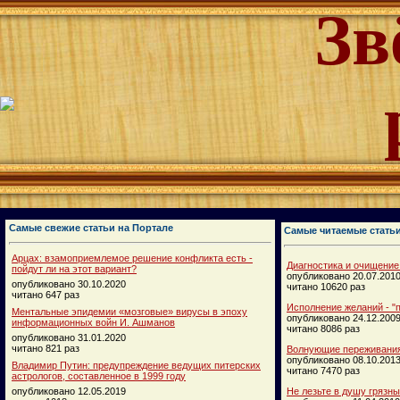
Зв
Самые свежие статьи на Портале
Самые читаемые стать
Арцах: взамоприемлемое решение конфликта есть -
Диагностика и очищение
пойдут ли на этот вариант?
опубликовано 20.07.201
опубликовано 30.10.2020
читано 10620 раз
читано 647 раз
Исполнение желаний - "п
Ментальные эпидемии «мозговые» вирусы в эпоху
опубликовано 24.12.200
информационных войн И. Ашманов
читано 8086 раз
опубликовано 31.01.2020
читано 821 раз
Волнующие переживания
опубликовано 08.10.201
Владимир Путин: предупреждение ведущих питерских
читано 7470 раз
астрологов, составленное в 1999 году
опубликовано 12.05.2019
Не лезьте в душу грязн