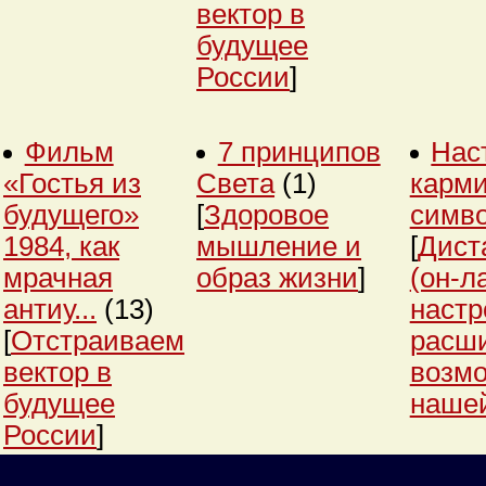
вектор в
будущее
России
]
Фильм
7 принципов
Нас
«Гостья из
Света
(1)
карми
будущего»
[
Здоровое
симв
1984, как
мышление и
[
Дист
мрачная
образ жизни
]
(он-л
антиу...
(13)
настр
[
Отстраиваем
расш
вектор в
возм
будущее
нашей
России
]