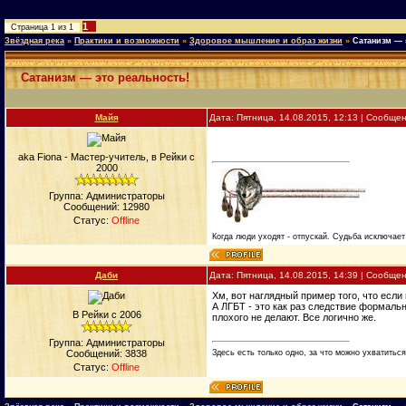
1
Страница
1
из
1
Звёздная река
»
Практики и возможности
»
Здоровое мышление и образ жизни
»
Сатанизм — 
Сатанизм — это реальность!
Майя
Дата: Пятница, 14.08.2015, 12:13 | Сообще
aka Fiona - Мастер-учитель, в Рейки с
2000
Группа: Администраторы
Сообщений:
12980
Статус:
Offline
Когда люди уходят - отпускай. Судьба исключает 
Даби
Дата: Пятница, 14.08.2015, 14:39 | Сообще
Хм, вот наглядный пример того, что есл
А ЛГБТ - это как раз следствие формальн
В Рейки с 2006
плохого не делают. Все логично же.
Группа: Администраторы
Здесь есть только одно, за что можно ухватиться.
Сообщений:
3838
Статус:
Offline