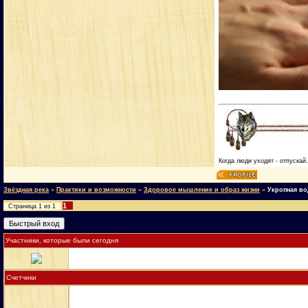
Когда люди уходят - отпускай
Звёздная река
»
Практики и возможности
»
Здоровое мышление и образ жизни
»
Укропная во
1
Страница
1
из
1
Участники, которые были сегодня
Счетчики