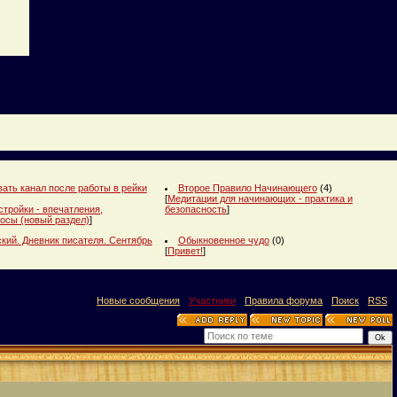
ать канал после работы в рейки
Второе Правило Начинающего
(4)
[
Медитации для начинающих - практика и
стройки - впечатления,
безопасность
]
осы (новый раздел)
]
кий. Дневник писателя. Сентябрь
Обыкновенное чудо
(0)
[
Привет!
]
[
Новые сообщения
·
Участники
·
Правила форума
·
Поиск
·
RSS
]