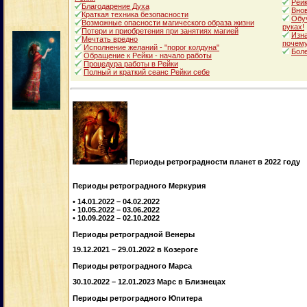
Рейк
Благодарение Духа
Внов
Краткая техника безопасности
Обуч
Возможные опасности магического образа жизни
руках!
Потери и приобретения при занятиях магией
Изна
Мечтать вредно
почему
Исполнение желаний - "порог колдуна"
Боле
Обращение к Рейки - начало работы
Процедура работы в Рейки
Полный и краткий сеанс Рейки себе
Периоды ретроградности планет в 2022 году
Периоды ретроградного Меркурия
• 14.01.2022 – 04.02.2022
• 10.05.2022 – 03.06.2022
• 10.09.2022 – 02.10.2022
Периоды ретроградной Венеры
19.12.2021 – 29.01.2022 в Козероге
Периоды ретроградного Марса
30.10.2022 – 12.01.2023 Марс в Близнецах
Периоды ретроградного Юпитера