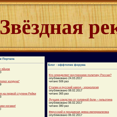
Звёздная ре
и Портала
Блог - оффтопик форума
е яйцом
0
Кто определяет внутреннюю политику России?
опубликовано 24.03.2017
порог колдуна"
читано 506 раз
9
Сталин и русский народ - хронология
опубликовано 08.02.2017
 на первой ступени Рейки
читано 365 раз
3
Лучшее средство от головной боли – гильотина
опубликовано 06.02.2017
ыми ногами!
читано 380 раз
0
#ярусский и продажная девка империализма
опубликовано 06.02.2017