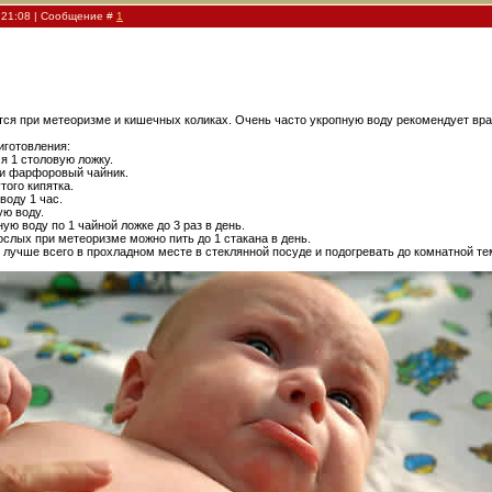
, 21:08 | Сообщение #
1
ся при метеоризме и кишечных коликах. Очень часто укропную воду рекомендует врач
иготовления:
я 1 столовую ложку.
ли фарфоровый чайник.
того кипятка.
воду 1 час.
ую воду.
ую воду по 1 чайной ложке до 3 раз в день.
ослых при метеоризме можно пить до 1 стакана в день.
 лучше всего в прохладном месте в стеклянной посуде и подогревать до комнатной т