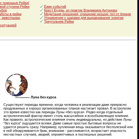
 с помощью Рейки!
вой ступени Рейки
Ёжик событий
ыбор
Крест Будды, из практик Владимира Антонова
аботы в рейки
Медитация прощения, очищение низших тел от блоков
, животными,
Упражнение с шарами для выравнивания энергии
Треугольник Рейки
 ситуацией
Луна без курса
Существуют периоды времени, когда человека в реализации даже прекрасно
продуманных и хорошо организованных планов настигает провал. В астрологии
это время известно как периоды Луны «без курса». Редко когда отдельный
астрологический фактор имеет столь масштабное и всеобъемлющее влияние.
Как правило, астрологические влияния очень индивидуальны, но действие Луны
"без курса" ощущается всеми. Даже самые простые бытовые вопросы не
удается решить сразу. Например, купленная вещь оказывается бесполезной или
в ней обнаруживается брак, внимание - рассеивается, возрастает опасность
несчастных случаев, аварий, опрометчивых и поспешных решений.