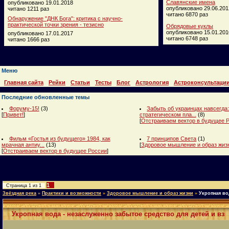
Славянские имена
опубликовано 19.01.2018
опубликовано 29.06.201
читано 1211 раз
читано 6870 раз
Обнаружение "ДНК Бога": критика с научно-
практической точки зрения - тезисно
Обрядовые куклы
опубликовано 15.01.201
опубликовано 17.01.2017
читано 6748 раз
читано 1666 раз
Меню
Главная сайта
Рейки
Статьи
Тесты
Блог
Астрология
Астроконсультаци
Последние обновленные темы
Форуму-15!
(3)
Забыть об украинцах навсегда:
[
Привет!
]
стратегическом пла...
(8)
[
Отстраиваем вектор в будущее 
Фильм «Гостья из будущего» 1984, как
7 принципов Света
(1)
мрачная антиу...
(13)
[
Здоровое мышление и образ жиз
[
Отстраиваем вектор в будущее России
]
1
Страница
1
из
1
Звёздная река
»
Практики и возможности
»
Здоровое мышление и образ жизни
»
Укропная во
Укропная вода - незаслуженно забытое средство для детей и вз