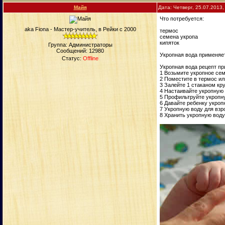
Майя
Дата: Четверг, 25.07.2013
Что потребуется:
aka Fiona - Мастер-учитель, в Рейки с 2000
термос
семена укропа
кипяток
Группа: Администраторы
Сообщений:
12980
Укропная вода применяет
Статус:
Offline
Укропная вода рецепт пр
1 Возьмите укропное сем
2 Поместите в термос и
3 Залейте 1 стаканом кру
4 Настаивайте укропную 
5 Профильтруйте укропн
6 Давайте ребенку укропн
7 Укропную воду для взр
8 Хранить укропную воду