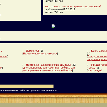
читано 360 раз
2
Чего от нас хотят: примирения или смирения?
опубликовано 01.02.2017
читано 350 раз
0
и
 о
Изменись!
(2)
Зачем закрыв
[
Базовые понятия эзотерики
]
(4)
России
]
[
Сразу после на
ощущения, вопр
Настройка на кармические символы
(39)
Ф.М.Достоевс
ни
]
[
Дистанционные (он-лайн) настройки 1, 2 и
- дека...
(3)
расширенные возможности нашей ветки
]
[
Настоящее
]
да - незаслуженно забытое средство для детей и вз