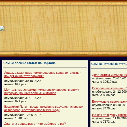
Самые свежие статьи на Портале
Самые читаемые стать
Арцах: взамоприемлемое решение конфликта есть -
Диагностика и очищени
пойдут ли на этот вариант?
опубликовано 20.07.201
опубликовано 30.10.2020
читано 10619 раз
читано 647 раз
Исполнение желаний - "
Ментальные эпидемии «мозговые» вирусы в эпоху
опубликовано 24.12.200
информационных войн И. Ашманов
читано 8086 раз
опубликовано 31.01.2020
читано 821 раз
Волнующие переживания
опубликовано 08.10.201
Владимир Путин: предупреждение ведущих питерских
читано 7470 раз
астрологов, составленное в 1999 году
опубликовано 12.05.2019
Не лезьте в душу грязн
читано 1018 раз
опубликовано 11.04.201
читано 7173 раз
Два типа социализма - что выбираете вы?