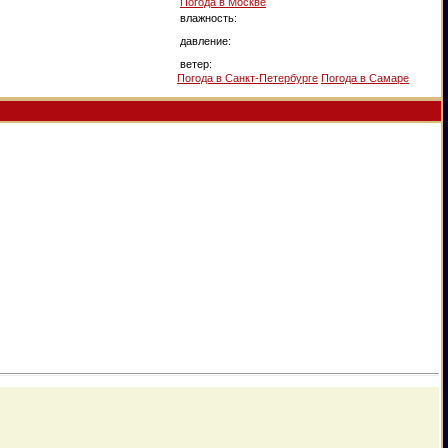
Погода в
Москве
влажность:
давление:
ветер:
Погода в Санкт-Петербурге
Погода в Самаре