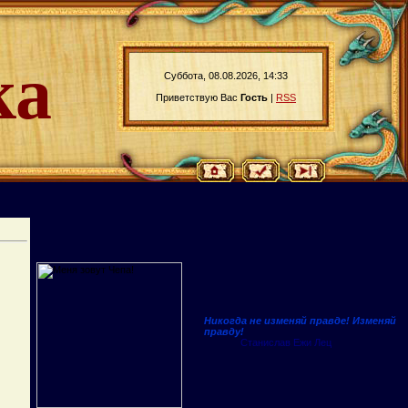
ка
Суббота, 08.08.2026, 14:33
Приветствую Вас
Гость
|
RSS
Никогда не изменяй правде! Изменяй
правду!
Станислав Ежи Лец