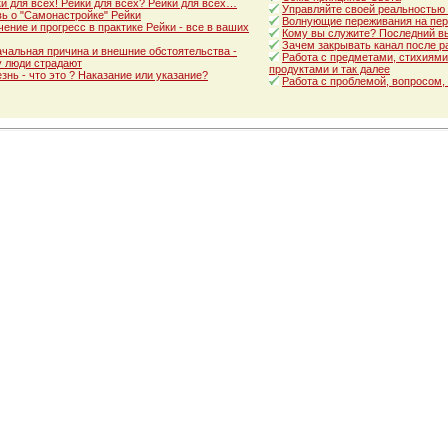
и для всех! Рейки для всех? Рейки для всех…
Управляйте своей реальностью
ь о "Самонастройке" Рейки
Волнующие переживания на пер
ение и прогресс в практике Рейки - все в ваших
Кому вы служите? Последний в
Зачем закрывать канал после р
чальная причина и внешние обстоятельства -
Работа с предметами, стихиями
 люди страдают
продуктами и так далее
знь - что это ? Наказание или указание?
Работа с проблемой, вопросом,