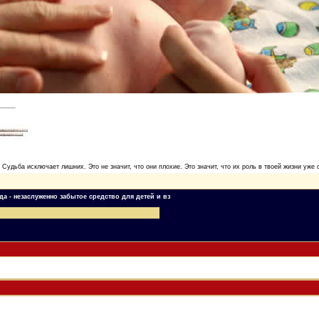
. Судьба исключает лишних. Это не значит, что они плохие. Это значит, что их роль в твоей жизни уже 
да - незаслуженно забытое средство для детей и вз