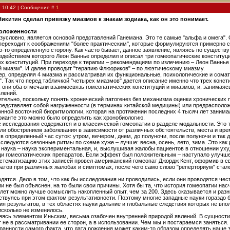
, 10:42 | Сообщение #
1
икитин сделал привязку миазмов к знакам зодиака, как он это понимает.
положенности
зусловно, является основой представлений Ганемана. Это те самые "альфа и омега". 
ереходит к соображениям "более практическим", которые формулируются примерно след
ую-то определенную сторону. Как часто бывает, данное заявление, являясь по существу
оздействием которого Леон Ваннье определил и описал три гомеопатические конституц
х конституций. При переходе к терапии – рекомендациям по излечению – Леон Ваннье
 миазм". И далее проводит "терапию Флюориков" – по люэтическому миазму.
ер, определяя 4 миазма и рассматривая их функциональные, психологические и сомати
". Так что перед табличкой "четырех миазмов" дается описание именно что трех конс
, они оба отмечали взаимосвязь гомеопатических конституций и миазмов, и, занимаяс
влений.
ительно, поскольку понять хронический патогенез без механизма оценки хронических
редставляет собой нагруженности (в терминах китайской медицины) или предрасполож
онной восточной биоритмологии, которая на протяжении последних 4 тысяч лет зани
рианте это можно было определить как хронобиологию.
е исследования содержатся и в классической гомеопатии в разделе модальности. Это 
и обострением заболевания в зависимости от различных обстоятельств, места и врем
 определенный час суток: утром, вечером, днем, до полуночи, после полуночи и та
следуются сезонные ритмы по схеме хуже – лучше: весна, осень, лето, зима. Это как 
я наука – наука экспериментальная, и, выслушивая жалобы пациентов в отношении ух
и гомеопатических препаратов. Если эффект был положительным – наступало улучшени
тематизацию этих записей провел американский гомеопат Джордж Кент, оформив в св
тов при различных жалобах и симптомах, после чего само слово "реперториум" стал
ходятся. Дело в том, что как бы исследования ни проводились, если они проводятся че
и не был объяснен, на то были свои причины. Хотя бы та, что история гомеопатии нас
 лет можно лучше осмыслить накопленный опыт, чем за 200. Здесь сказывается и раз
ствуясь при этом фактом результативности. Поэтому многие западные науки гораздо
я результатов, в тех областях науки дальние и глобальные следствия которых не впо
исколько не изменилось.
ляясь элементом Иньским, весьма озабочен внутренней природой явлений. В сущности,
 не в рассматривании ее сторон, а в использовании. Чем мы и постараемся заняться.
транности самого факта, что дата рождения может каким-то образом определять наше