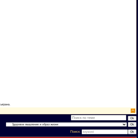
сыграна.
Поиск: