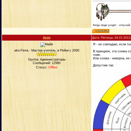
Когда люди уходят - отпускай
Майя
Дата: Пятница, 04.01.2013
Я - не совпадаю, если то
aka Fiona - Мастер-учитель, в Рейки с 2000
В принципе, эта схема с
тоже.
Или схема - неверна, ее
Группа: Администраторы
Сообщений:
12980
Допустим так:
Статус:
Offline