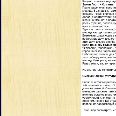
Рядом с соответствующим
Закон Гостя - Хозяина
При определении констит
месяцу. В западных терм
образом: "если влияние 
Запад, в соответствии с
нюанс, а именно: с вост
рассмотрения, поскольку
проще, но понятней.
Здесь остается понять, к
месяца находятся внутри
Возможны следующие вар
всего лишь двух циклов 
этих двух циклов вполне
Если по знаку года и 
"Флюорик", "Карбоник" и
карбонической Карбонике
Собственно говоря, для 
легко обнаружили, что ва
месяцу Флюорика, вы яв
Разумеется, вас интерес
Иметь чистую конституци
Смешанная конституци
Вначале о "благоприятно
заболеваний и только. П
дополнительной. Ситуаци
меньшим списком патоген
влияние органов и систе
увеличивает хлопоты по
Впрочем, не все так стр
появления заболеваний ка
Тоже надо посмотреть и 