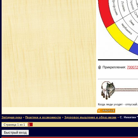
Прикрепления:
700072
Когда люди уходят - отпускай
Звёздная река
»
Практики и возможности
»
Здоровое мышление и образ жизни
»
С. Никитин 
1
Страница
1
из
1