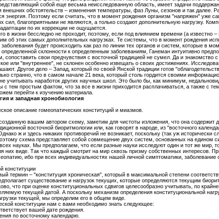
редставляющий собой еще весьма неисследованную область, имеет задачи поддержани
 внешних обстоятельств – изменения температуры, фаз Луны, сезонов и так далее. 
я энергия. Поэтому если считать, что в момент рождения организм "напряжен" уже с
х сил, благоприятными не являются, а только создают дополнительную нагрузку. Комп
адаптации по их коррекции не ощущается.
его в жизни бесследно не проходит, поэтому, если под влиянием времени (а известно
им об этих самых дополнительных нагрузках. Те системы, что в момент рождения испыта
ие заболевания будет происходить как раз по линии тех органов и систем, которые в м
б определенной склонности к определенным заболеваниям, Ганеман интуитивно предпо
, сопоставить свои предчувствия с восточной традицией не сумел. Да и знакомство с
ское или "внутреннее", не склонен особенно извещать о своих достижениях. Исследова
шают. Другое дело – Запад, который по своей Янской традиции готов "облагодетельство
ько странно, что в самом начале 21 века, который столь гордится своими информаци
 не учитывать наработок других научных школ. Это было бы, как минимум, недальнови
ны с тем простым фактом, что за все в жизни приходится расплачиваться, а также с т
ожем перейти к изучению материала.
гия и западная хронобиология
ское описание гомеопатических конституций и миазмов.
созданную вашим автором схему, заметим для чистоты изложения, что она содержит д
радиционной восточной биоритмологии или, как говорят в народе, из "восточного кале
днако ж и здесь никаких противоречий не возникает, поскольку (так уж исторически с
оэтому схема представляет собой совмещение двух систем, основанных на едином си
всех науках. Мы предполагаем, что если разные науки исследуют один и тот же мир, то
 них виде. Так что каждый смотрит на мир сквозь призму собственных интересов. Пр
еопатию, ибо при всех индивидуальностях нашей личной симптоматики, заболевание о
й конституции
вый термин – "конституция хроническая", который в максимальной степени соответст
едполагает существование и нагрузок текущих, которые определяются текущим биори
ово, что при оценке конституциональных сдвигов целесообразно учитывать, по крайне
еляемую текущей датой. А поскольку механизм определения конституциональной нагру
нагрузки текущей, мы определим его в общем виде.
еской конституции нам с вами необходимо знать следующее:
ответствует вашей дате рождения.
дения по восточному календарю.