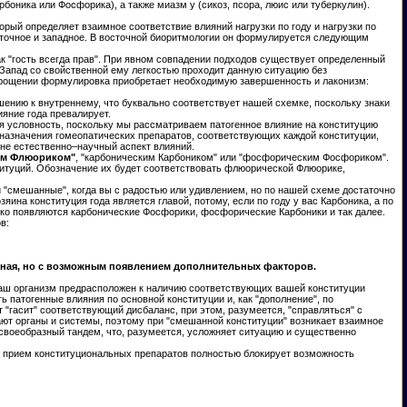
оника или Фосфорика), а также миазм у (сикоз, псора, люис или туберкулин).
орый определяет взаимное соответствие влияний нагрузки по году и нагрузки по
осточное и западное. В восточной биоритмологии он формулируется следующим
как "гость всегда прав". При явном совпадении подходов существует определенный
. Запад со свойственной ему легкостью проходит данную ситуацию без
 упрощении формулировка приобретает необходимую завершенность и лаконизм:
тношению к внутреннему, что буквально соответствует нашей схемке, поскольку знаки
ияние года превалирует.
я условность, поскольку мы рассматриваем патогенное влияние на конституцию
я назначения гомеопатических препаратов, соответствующих каждой конституции,
 не естественно–научный аспект влияний.
ким Флюориком"
, "карбоническим Карбоником" или "фосфорическим Фосфориком".
ституций. Обозначение их будет соответствовать флюорической Флюорике,
ии "смешанные", когда вы с радостью или удивлением, но по нашей схеме достаточно
зяина конституция года является главой, потому, если по году у вас Карбоника, а по
ко появляются карбонические Фосфорики, фосфорические Карбоники и так далее.
в:
вная, но с возможным появлением дополнительных факторов.
 ваш организм предрасположен к наличию соответствующих вашей конституции
ь патогенные влияния по основной конституции и, как "дополнение", по
"гасит" соответствующий дисбаланс, при этом, разумеется, "справляться" с
ают органы и системы, поэтому при "смешанной конституции" возникает взаимное
я своеобразный тандем, что, разумеется, усложняет ситуацию и существенно
ый прием конституциональных препаратов полностью блокирует возможность