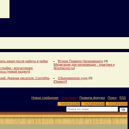
ать канал после работы в рейки
Второе Правило Начинающего
(4)
[
Медитации для начинающих - практика и
стройки - впечатления,
безопасность
]
осы (новый раздел)
]
кий. Дневник писателя. Сентябрь
Обыкновенное чудо
(0)
[
Привет!
]
[
Новые сообщения
·
Участники
·
Правила форума
·
Поиск
·
RSS
]