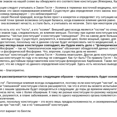
 знаком на нашей схеме вы обнаружите его соответствие конституции (Флюорика, Карб
уции следует учитывать и Закон Гостя – Хозяина в терминах восточной медицины, кот
инах это закон нормирования влияний. Существует два определения этого закона: в
хозяина превалирует – это неблагоприятно".
о своей Янской природой, всегда более прост и конкретен и определяет эту ситуацию 
очной точки зрения возможна ситуация баланса, когда взаимное влияние циклов равно
 она возникает нечасто, а стало быть, и учитывать ее незачем. Зато при некотором
то есть кто: кто "гость", а кто "хозяин". Внешний цикл всегда является "гостем" по о
 знаков года, следовательно, их влияние меньше. Поэтому при оценке конституции вл
ианты: "чистые конституции" и конституции "смешанные". Это на самом деле больша
– месяца и года. Существует, разумеется, и внешний цикл, более мощный, однако, дл
 достаточно, поскольку нас в данном случае будет интересовать чисто медицинский, а
знаку месяца ваши конституции совпадают, мы будем иметь дело с "флюоричес
 "Фосфорик" – так на "гомеопатическом жаргоне" обозначают обладателей данных кон
 и фосфорической Фосфорике. Что, впрочем, существа дела не меняет.
"чистых" конституций учет закона Гостя – Хозяина неактуален. Другое дело конституц
ша конституция по году и по месяцу не совпадает. Как тут быть? По правилу Гостя – Хо
ляетесь достойным представителем конституции флюорических Карбоников. Также лег
ует, что же следует из данного определения конституций. Здесь есть несколько выводо
ю – благоприятно.
я рассматривается примерно следующим образом – превалировать будет осно
сти". Патогенные влияния всегда складываются, поэтому если конституция "чистая",
ри "смешанной" конституции список расширяется, так что в итоге вы можете испытыват
я с вашим здоровьем будет определяться следующим: до поры до времени иммунитет 
еза легче, чем с более обширным. К тому же разные конституции по-разному нагруж
м, разумеется, в плане заболевания, и вместо одного нагруженного органа появляетс
 излечению.
ашно, поскольку конституции – это всего лишь предрасположенности, и своевременн
к при "чистой", так и по "смешанной" конституции.
этот вариант по Бентли.