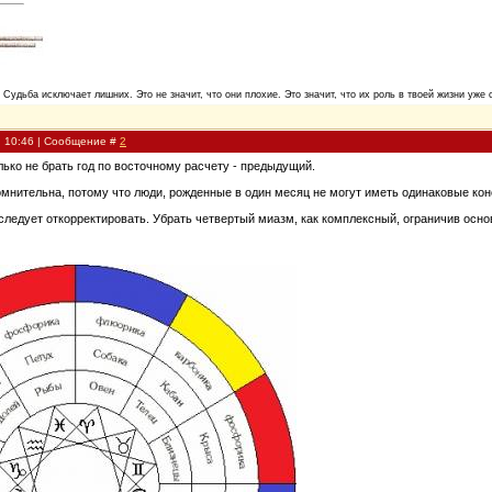
. Судьба исключает лишних. Это не значит, что они плохие. Это значит, что их роль в твоей жизни уже 
, 10:46 | Сообщение #
2
лько не брать год по восточному расчету - предыдущий.
омнительна, потому что люди, рожденные в один месяц не могут иметь одинаковые к
 следует откорректировать. Убрать четвертый миазм, как комплексный, ограничив осн