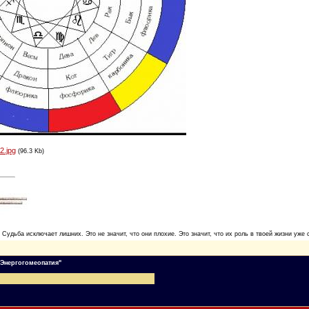
2.jpg
(96.3 Kb)
. Судьба исключает лишних. Это не значит, что они плохие. Это значит, что их роль в твоей жизни уже 
"Энергогомеопатия"