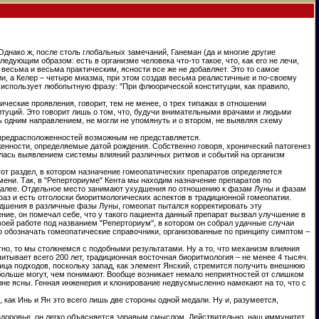
Однако ж, после столь глобальных замечаний, Ганеман (да и многие другие
ующим образом: есть в организме человека что-то такое, что, как его не лечи,
 весьма и весьма практическим, ясности все же не добавляет. Это то самое
ии, а Келер – четыре миазма, при этом создав весьма реалистичные и по-своему
 использует любопытную фразу: "При флюорической конституции, как правило,
ческие проявления, говорит, тем не менее, о трех типажах в отношении
титуций. Это говорит лишь о том, что, будучи внимательными врачами и людьми
ь одним направлением, не могли не упомянуть и о втором, не выявляя схему
 предрасположенностей возможным не представляется.
енности, определяемые датой рождения. Собственно говоря, хронический патогенез
малась выявлением системы влияний различных ритмов и событий на организм
тот раздел, в котором назначение гомеопатических препаратов определяется
ени. Так, в "Реперториуме" Кента мы находим назначение препаратов по
к далее. Отдельное место занимают ухудшения по отношению к фазам Луны и фазам
раз и есть отголоски биоритмологических аспектов в традиционной гомеопатии.
удшения в различные фазы Луны, гомеопат пытался корректировать эту
е, он помечал себе, что у такого пациента данный препарат вызвал улучшение в
оей работе под названием "Реперториум", в котором он собрал удачные случаи
о обозначать гомеопатические справочники, организованные по принципу симптом –
стно, то мы столкнемся с подобными результатами. Ну а то, что механизм влияния
читывает всего 200 лет, традиционная восточная биоритмология – не менее 4 тысяч.
ница подходов, поскольку запад, как элемент Янский, стремится получить внешнюю
 больше могут, чем понимают. Вообще возникает немало неприятностей от слишком
лне ясны. Генная инженерия и клонирование недвусмысленно намекают на то, что с
 как Инь и Ян это всего лишь две стороны одной медали. Ну и, разумеется,
 здоровье, он легко объясняется здравым смыслом. Действительно, наш иммунитет