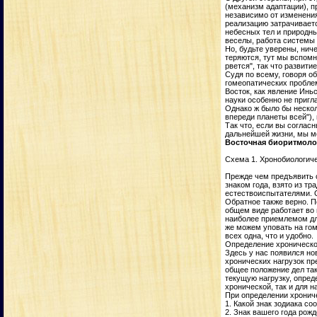
(механизм адаптации), п
независимо от изменения
реализацию затрачиваетс
небесных тел и природны
веселы, работа системы 
Но, будьте уверены, нич
теряются, тут мы вспомн
рвется", так что развит
Судя по всему, говоря о
гомеопатических проблем
Восток, как явление Инь
науки особенно не пригла
Однако ж было бы нескол
впереди планеты всей"),
Так что, если вы соглас
дальнейшей жизни, мы м
Восточная биоритмоло
Схема 1. Хронобиологиче
Прежде чем предъявить 
знаком года, взято из т
естествоиспытателями. О
Обратное также верно. П
общем виде работает во 
наиболее приемлемом для
же можем уповать на гом
всех одна, что и удобно.
Определение хроническо
Здесь у нас появился но
хронических нагрузок пр
общее положение дел так
текущую нагрузку, опред
хронической, так и для 
При определении хронич
1. Какой знак зодиака со
2. Знак вашего года рож