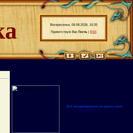
ка
Воскресенье, 09.08.2026, 10:35
Приветствую Вас
Гость
|
RSS
Все возвращается на круги своя.
Екклезиаст