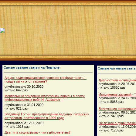
Самые свежие статьи на Портале
Самые читаемые стать
Арцах: взамоприемлемое решение конфликта есть -
Диагностика и очищени
пойдут ли на этот вариант?
опубликовано 20.07.201
опубликовано 30.10.2020
читано 10620 раз
читано 647 раз
Исполнение желаний - "
Ментальные эпидемии «мозговые» вирусы в эпоху
опубликовано 24.12.200
информационных войн И. Ашманов
читано 8086 раз
опубликовано 31.01.2020
читано 821 раз
Волнующие переживания
опубликовано 08.10.201
Владимир Путин: предупреждение ведущих питерских
читано 7470 раз
астрологов, составленное в 1999 году
опубликовано 12.05.2019
Не лезьте в душу грязн
читано 1018 раз
опубликовано 11.04.201
читано 7173 раз
Два типа социализма - что выбираете вы?