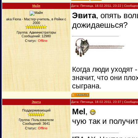
Майя
Дата: Пятница, 18.02.2011, 23:22 | Сообще
Эвита
, опять во
aka Fiona - Мастер-учитель, в Рейки с
дожидаешься?
2000
Группа: Администраторы
Сообщений:
12980
Статус:
Offline
Когда люди уходят 
значит, что они пло
сыграна.
Эвита
Дата: Пятница, 18.02.2011, 23:37 | Сообще
Mel
,
Поддерживающий
чую так и получи
Группа: Пользователи
Сообщений:
3641
Статус:
Offline