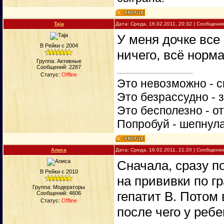
Taja
Дата: Среда, 16.02.2011, 20:32 | Сообщени
У меня дочке все 
В Рейки с 2004
ничего, всё норма
Группа: Активные
Сообщений:
2287
Статус:
Offline
Это невозможно - с
Это безрассудно - 
Это бесполезно - о
Попробуй - шепнул
Алиса
Дата: Среда, 16.02.2011, 21:20 | Сообщени
Сначала, сразу п
В Рейки с 2010
на прививки по г
Группа: Модераторы
гепатит В. Потом
Сообщений:
4606
Статус:
Offline
после чего у реб