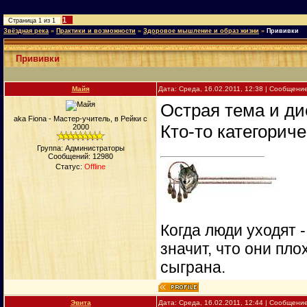
1
Страница
1
из
1
Звёздная река
»
Практики и возможности
»
Здоровое мышление и образ жизни
»
Прививки
Прививки
Майя
Дата: Среда, 16.02.2011, 12:38 | Сообщени
Острая тема и д
aka Fiona - Мастер-учитель, в Рейки с
Кто-то категориче
2000
Группа: Администраторы
Сообщений:
12980
Статус:
Offline
Когда люди уходят 
значит, что они пло
сыграна.
Эвита
Дата: Среда, 16.02.2011, 12:44 | Сообщени