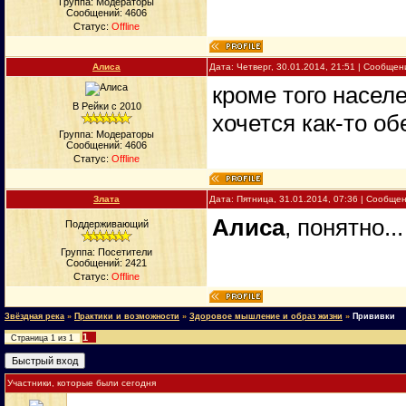
Группа: Модераторы
Сообщений:
4606
Статус:
Offline
Алиса
Дата: Четверг, 30.01.2014, 21:51 | Сообще
кроме того насел
В Рейки с 2010
хочется как-то о
Группа: Модераторы
Сообщений:
4606
Статус:
Offline
Злата
Дата: Пятница, 31.01.2014, 07:36 | Сообще
Алиса
, понятно...
Поддерживающий
Группа: Посетители
Сообщений:
2421
Статус:
Offline
Звёздная река
»
Практики и возможности
»
Здоровое мышление и образ жизни
»
Прививки
1
Страница
1
из
1
Участники, которые были сегодня