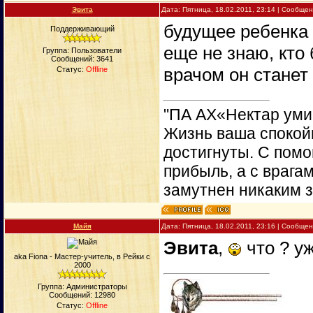
Эвита
Дата: Пятница, 18.02.2011, 23:14 | Сообще
будущее ребенка 
Поддерживающий
еще не знаю, кто 
Группа: Пользователи
Сообщений:
3641
врачом он станет
Статус:
Offline
"ПА АХ«Нектар уми
Жизнь ваша спокойн
достигнуты. С пом
прибыль, а с врага
замутнен никаким 
Майя
Дата: Пятница, 18.02.2011, 23:16 | Сообще
Эвита
,
что ? у
aka Fiona - Мастер-учитель, в Рейки с
2000
Группа: Администраторы
Сообщений:
12980
Статус:
Offline