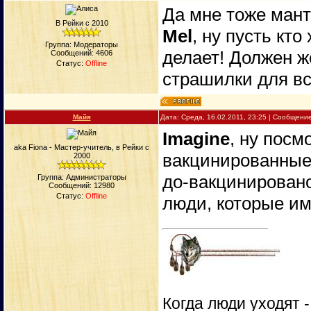
Да мне тоже мант
В Рейки с 2010
Mel
, ну пусть кто 
Группа: Модераторы
делает! Должен ж
Сообщений:
4606
Статус:
Offline
страшилки для вс
Майя
Дата: Среда, 16.02.2011, 23:25 | Сообщени
Imagine
, ну посм
aka Fiona - Мастер-учитель, в Рейки с
вакцинированные.
2000
до-вакцинирован
Группа: Администраторы
Сообщений:
12980
Статус:
Offline
люди, которые им
Когда люди уходят 