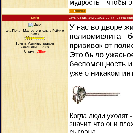
мудрость – чтобы от
Майя
Дата: Среда, 16.02.2011, 19:43 | Сообщени
У нас во дворе ж
aka Fiona - Мастер-учитель, в Рейки с
полиомиелита - б
2000
прививок от поли
Группа: Администраторы
Сообщений:
12980
Статус:
Offline
Это было ужасное
беспомощность и 
уже о никаком ин
Когда люди уходят 
значит, что они пло
сыграна.