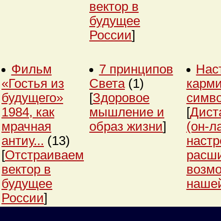
вектор в
будущее
России
]
Фильм
7 принципов
Нас
«Гостья из
Света
(1)
карми
будущего»
[
Здоровое
симв
1984, как
мышление и
[
Дист
мрачная
образ жизни
]
(он-л
антиу...
(13)
настр
[
Отстраиваем
расш
вектор в
возм
будущее
нашей
России
]