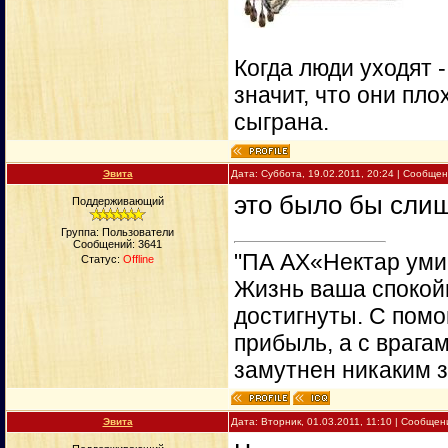
Когда люди уходят 
значит, что они пло
сыграна.
Эвита
Дата: Суббота, 19.02.2011, 20:24 | Сообще
это было бы сли
Поддерживающий
Группа: Пользователи
Сообщений:
3641
"ПА АХ«Нектар уми
Статус:
Offline
Жизнь ваша спокойн
достигнуты. С пом
прибыль, а с врага
замутнен никаким 
Эвита
Дата: Вторник, 01.03.2011, 11:10 | Сообще