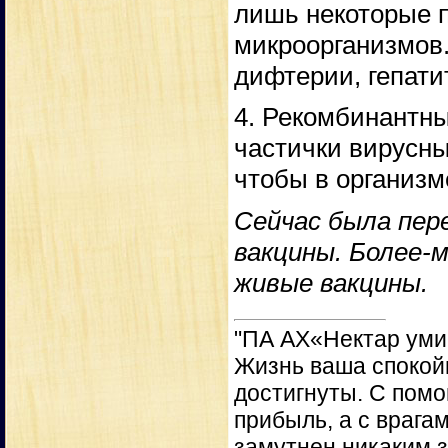
лишь некоторые 
микроорганизмов
дифтерии, гепатит
4. Рекомбинантн
частички вирусны
чтобы в организм
Сейчас была пер
вакцины. Более-
живые вакцины.
"ПА АХ«Нектар уми
Жизнь ваша спокойн
достигнуты. С пом
прибыль, а с врага
замутнен никаким 