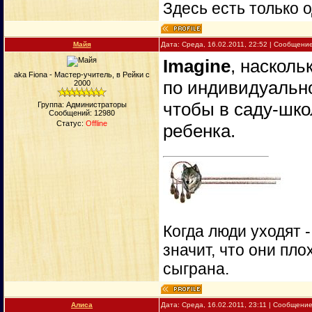
Здесь есть только о
Майя
Дата: Среда, 16.02.2011, 22:52 | Сообщени
Imagine
, насколь
aka Fiona - Мастер-учитель, в Рейки с
по индивидуально
2000
чтобы в саду-шко
Группа: Администраторы
Сообщений:
12980
Статус:
Offline
ребенка.
Когда люди уходят 
значит, что они пло
сыграна.
Алиса
Дата: Среда, 16.02.2011, 23:11 | Сообщени