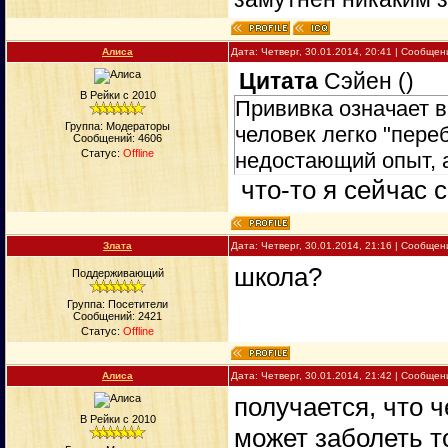
Алиса
Дата: Четверг, 30.01.2014, 20:41 | Сообще
Цитата
Сэйен
(
)
В Рейки с 2010
Прививка означает в
Группа: Модераторы
человек легко "пере
Сообщений:
4606
Статус:
Offline
недостающий опыт, 
что-то я сейчас 
Злата
Дата: Четверг, 30.01.2014, 21:16 | Сообще
школа?
Поддерживающий
Группа: Посетители
Сообщений:
2421
Статус:
Offline
Алиса
Дата: Четверг, 30.01.2014, 21:42 | Сообще
получается, что 
В Рейки с 2010
может заболеть т