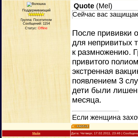
Quote
(
Mel
)
Поддерживающий
Сейчас вас защищаю
Группа: Посетители
Сообщений:
1154
Статус:
Offline
После прививки о
для непривитых т
к размножению. Г
привитого полиом
экстренная вакци
появлением 3 слу
дети были лишен
месяца.
Если женщина захоч
Майя
Дата: Четверг, 17.02.2011, 23:46 | Сообще