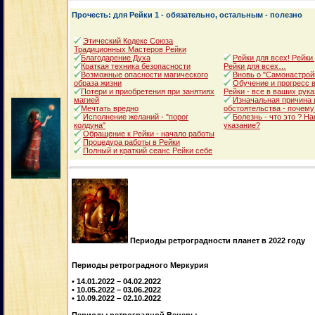
Прочесть: для Рейки 1 - обязательно, остальным - полезно
Этический Кодекс Союза
Традиционных Мастеров Рейки
Благодарение Духа
Рейки для всех! Рейки
Краткая техника безопасности
Рейки для всех…
Возможные опасности магического
Вновь о "Самонастрой
образа жизни
Обучение и прогресс в
Потери и приобретения при занятиях
Рейки - все в ваших рука
магией
Изначальная причина 
Мечтать вредно
обстоятельства - почему
Исполнение желаний - "порог
Болезнь - что это ? Н
колдуна"
указание?
Обращение к Рейки - начало работы
Процедура работы в Рейки
Полный и краткий сеанс Рейки себе
Периоды ретроградности планет в 2022 году
Периоды ретроградного Меркурия
• 14.01.2022 – 04.02.2022
• 10.05.2022 – 03.06.2022
• 10.09.2022 – 02.10.2022
Периоды ретроградной Венеры