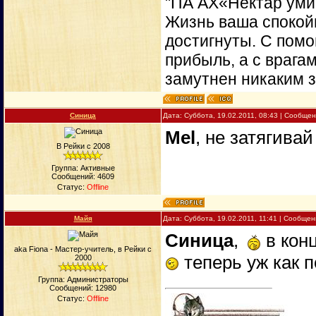
"ПА АХ«Нектар уми
Жизнь ваша спокойн
достигнуты. С пом
прибыль, а с врага
замутнен никаким 
Синица
Дата: Суббота, 19.02.2011, 08:43 | Сообще
Mel
, не затягива
В Рейки с 2008
Группа: Активные
Сообщений:
4609
Статус:
Offline
Майя
Дата: Суббота, 19.02.2011, 11:41 | Сообще
Синица
,
в кон
aka Fiona - Мастер-учитель, в Рейки с
теперь уж как п
2000
Группа: Администраторы
Сообщений:
12980
Статус:
Offline