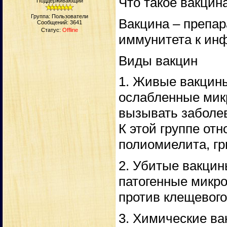
Что такое вакцин
Поддерживающий
Группа: Пользователи
Вакцина – препар
Сообщений:
3641
Статус:
Offline
иммунитета к ин
Виды вакцин
1. Живые вакцины
ослабленные мик
вызывать заболе
К этой группе отн
полиомиелита, гри
2. Убитые вакцин
патогенные микр
против клещевого
3. Химические ва