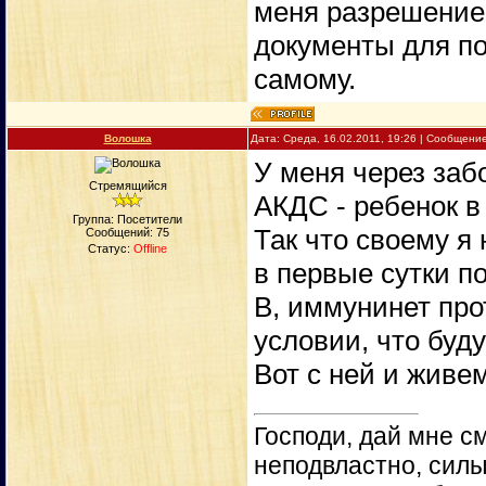
меня разрешение н
документы для по
самому.
Волошка
Дата: Среда, 16.02.2011, 19:26 | Сообщени
У меня через заб
Стремящийся
АКДС - ребенок в с
Группа: Посетители
Так что своему я 
Сообщений:
75
Статус:
Offline
в первые сутки п
В, иммунинет прот
условии, что буд
Вот с ней и живем
Господи, дай мне с
неподвластно, силы