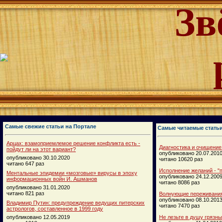
Зв
Самые свежие статьи на Портале
Самые читаемые стать
Арцах: взамоприемлемое решение конфликта есть -
Диагностика и очищение
пойдут ли на этот вариант?
опубликовано 20.07.201
опубликовано 30.10.2020
читано 10620 раз
читано 647 раз
Исполнение желаний - "п
Ментальные эпидемии «мозговые» вирусы в эпоху
опубликовано 24.12.200
информационных войн И. Ашманов
читано 8086 раз
опубликовано 31.01.2020
читано 821 раз
Волнующие переживания
опубликовано 08.10.201
Владимир Путин: предупреждение ведущих питерских
читано 7470 раз
астрологов, составленное в 1999 году
опубликовано 12.05.2019
Не лезьте в душу грязн