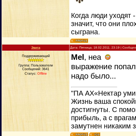
Когда люди уходят 
значит, что они пло
сыграна.
Эвита
Дата: Пятница, 18.02.2011, 23:19 | Сообще
Mel
, неа
Поддерживающий
выражение попало
Группа: Пользователи
Сообщений:
3641
надо было...
Статус:
Offline
"ПА АХ«Нектар уми
Жизнь ваша спокойн
достигнуты. С пом
прибыль, а с врага
замутнен никаким 