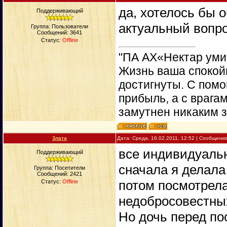
да, хотелось бы 
Поддерживающий
актуальный вопр
Группа: Пользователи
Сообщений:
3641
Статус:
Offline
"ПА АХ«Нектар уми
Жизнь ваша спокойн
достигнуты. С пом
прибыль, а с врага
замутнен никаким 
Злата
Дата: Среда, 16.02.2011, 12:52 | Сообщени
все индивидуальн
Поддерживающий
сначала я делала
Группа: Посетители
Сообщений:
2421
потом посмотрел
Статус:
Offline
недобросовестных
Но дочь перед по