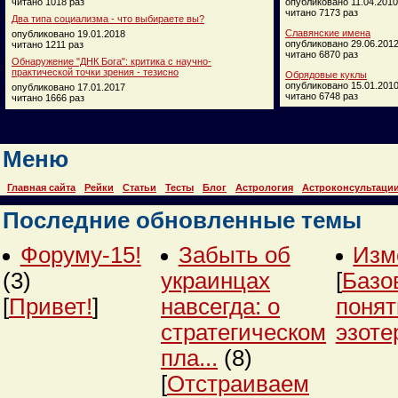
читано 1018 раз
опубликовано 11.04.2010
читано 7173 раз
Два типа социализма - что выбираете вы?
Славянские имена
опубликовано 19.01.2018
опубликовано 29.06.201
читано 1211 раз
читано 6870 раз
Обнаружение "ДНК Бога": критика с научно-
практической точки зрения - тезисно
Обрядовые куклы
опубликовано 15.01.201
опубликовано 17.01.2017
читано 6748 раз
читано 1666 раз
Меню
Главная сайта
Рейки
Статьи
Тесты
Блог
Астрология
Астроконсультаци
Последние обновленные темы
Форуму-15!
Забыть об
Изм
(3)
украинцах
[
Базо
[
Привет!
]
навсегда: о
понят
стратегическом
эзоте
пла...
(8)
[
Отстраиваем