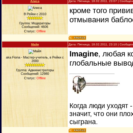
Алиса
Дата: Пятница, 18.02.2011, 23:07 | Сообще
кроме того приви
В Рейки с 2010
отмывания бабло
Группа: Модераторы
Сообщений:
4606
Статус:
Offline
Майя
Дата: Пятница, 18.02.2011, 23:10 | Сообще
Imagine
, любая 
aka Fiona - Мастер-учитель, в Рейки с
глобальные вывод
2000
Группа: Администраторы
Сообщений:
12980
Статус:
Offline
Когда люди уходят 
значит, что они пло
сыграна.