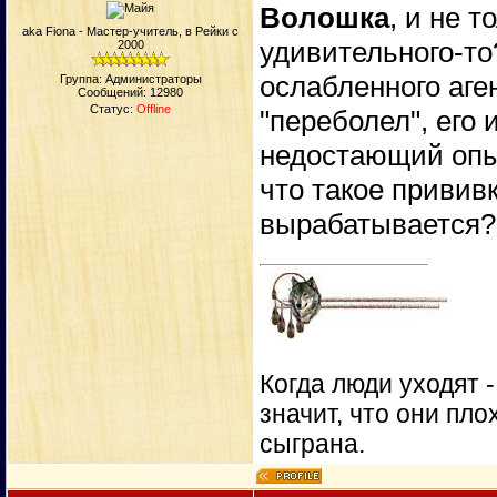
Вoлошка
, и не 
aka Fiona - Мастер-учитель, в Рейки с
удивительного-то
2000
ослабленного аге
Группа: Администраторы
Сообщений:
12980
Статус:
Offline
"переболел", его
недостающий опыт
что такое привив
вырабатывается?
Когда люди уходят 
значит, что они пло
сыграна.