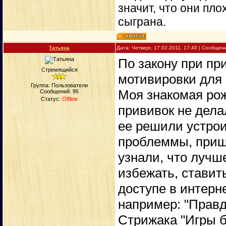
значит, что они пло
сыграна.
Татьяна
Дата: Четверг, 17.02.2011, 17:40 | Сообще
По закону при пр
Стремящийся
мотивировки для о
Группа: Пользователи
Моя знакомая рож
Сообщений:
95
Статус:
Offline
прививок не дела
ее решили устроит
проблеммы, приш
узнали, что лучш
избежать, ставить
доступе в интерн
например: "Правд
Стрижака "Игры б