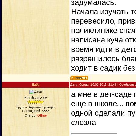
задумалась.
Начала изучать те
перевесило, прив
поликлинике снач
написана куча от
время идти в дет
разрешилось благ
ходит в садик без
Даби
Дата: Среда, 16.02.2011, 22:48 | Сообщени
а мне в дет-саде 
В Рейки с 2006
еще в школе... п
Группа: Администраторы
одной сделали пу
Сообщений:
3838
Статус:
Offline
слезла