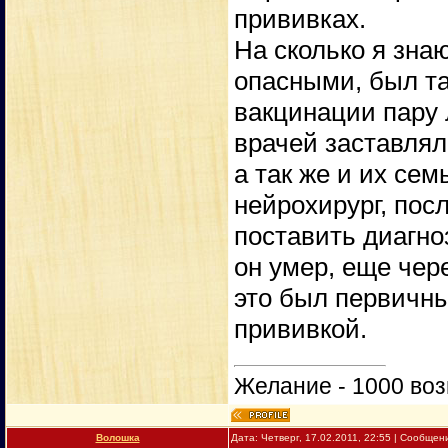
прививках.
На сколько я зна
опасными, был та
вакцинации пару 
врачей заставлял
а так же и их се
нейрохирург, пос
поставить диагно
он умер, еще чер
это был первичн
прививкой.
Желание - 1000 воз
Вoлошка
Дата: Четверг, 17.02.2011, 22:55 | Сообще