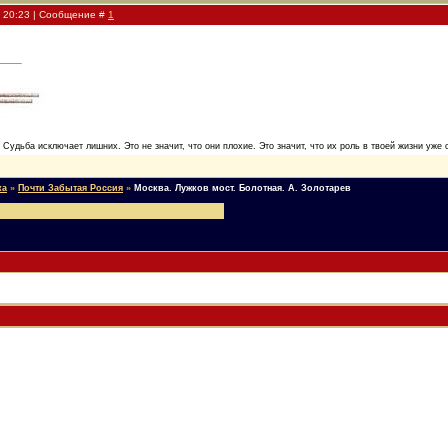
, 20:23 | Сообщение #
1
. Судьба исключает лишних. Это не значит, что они плохие. Это значит, что их роль в твоей жизни уже 
ка
»
Почти Забытая Россия
»
Москва. Лужков мост. Болотная. А. Золотарев