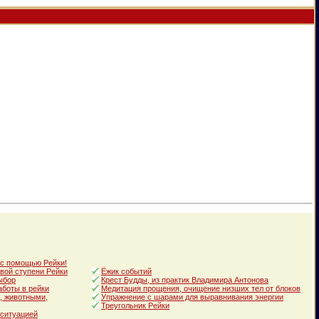
 с помощью Рейки!
вой ступени Рейки
Ёжик событий
ыбор
Крест Будды, из практик Владимира Антонова
аботы в рейки
Медитация прощения, очищение низших тел от блоков
, животными,
Упражнение с шарами для выравнивания энергии
Треугольник Рейки
 ситуацией