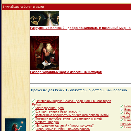
Ближайшие события и акции
Разрушение иллюзий - добро пожаловать в реальный мир - 
Разбор хорарных карт с известным исходом
Прочесть: для Рейки 1 - обязательно, остальным - полезно
Этический Кодекс Союза Традиционных Мастеров
Рейки
Рейк
Благодарение Духа
Внов
Краткая техника безопасности
Обуч
Возможные опасности магического образа жизни
руках!
Потери и приобретения при занятиях магией
Изна
Мечтать вредно
почему
Исполнение желаний - "порог колдуна"
Боле
Обращение к Рейки - начало работы