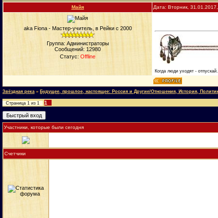
Майя
Дата: Вторник, 31.01.2017
aka Fiona - Мастер-учитель, в Рейки с 2000
Группа: Администраторы
Сообщений:
12980
Статус:
Offline
Когда люди уходят - отпускай
Звёздная река
»
Будущее, прошлое, настоящее: Россия и Другие/Отношения, История, Полити
1
Страница
1
из
1
Участники, которые были сегодня
Счетчики