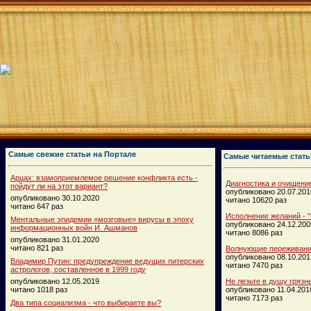
Самые свежие статьи на Портале
Самые читаемые стать
Арцах: взамоприемлемое решение конфликта есть -
Диагностика и очищени
пойдут ли на этот вариант?
опубликовано 20.07.201
опубликовано 30.10.2020
читано 10620 раз
читано 647 раз
Исполнение желаний - "
Ментальные эпидемии «мозговые» вирусы в эпоху
опубликовано 24.12.200
информационных войн И. Ашманов
читано 8086 раз
опубликовано 31.01.2020
читано 821 раз
Волнующие переживания
опубликовано 08.10.201
Владимир Путин: предупреждение ведущих питерских
читано 7470 раз
астрологов, составленное в 1999 году
опубликовано 12.05.2019
Не лезьте в душу грязн
читано 1018 раз
опубликовано 11.04.201
читано 7173 раз
Два типа социализма - что выбираете вы?