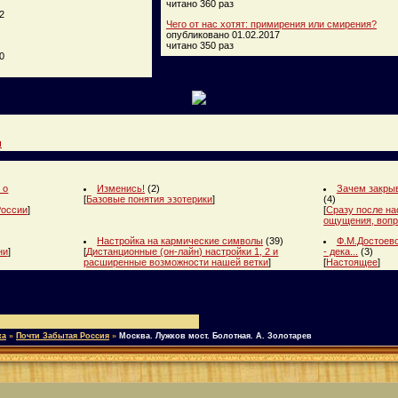
читано 360 раз
2
Чего от нас хотят: примирения или смирения?
опубликовано 01.02.2017
читано 350 раз
0
и
 о
Изменись!
(2)
Зачем закрыв
[
Базовые понятия эзотерики
]
(4)
России
]
[
Сразу после на
ощущения, вопр
Настройка на кармические символы
(39)
Ф.М.Достоевс
ни
]
[
Дистанционные (он-лайн) настройки 1, 2 и
- дека...
(3)
расширенные возможности нашей ветки
]
[
Настоящее
]
ка
»
Почти Забытая Россия
»
Москва. Лужков мост. Болотная. А. Золотарев