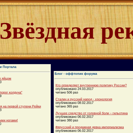
Звёздная ре
и Портала
Блог - оффтопик форума
е яйцом
0
Кто определяет внутреннюю политику России?
опубликовано 24.03.2017
порог колдуна"
читано 506 раз
9
Сталин и русский народ - хронология
опубликовано 08.02.2017
 на первой ступени Рейки
читано 365 раз
3
Лучшее средство от головной боли – гильотина
опубликовано 06.02.2017
ыми ногами!
читано 380 раз
0
#ярусский и продажная девка империализма
опубликовано 06.02.2017