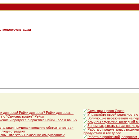
астроконсультации
Семь принципов Света
и для всех! Рейки для всех? Рейки для всех…
Управляйте своей реальностью
ь о "Самонастройке" Рейки
Волнующие переживания на пер
ение и прогресс в практике Рейки - все в ваших
Кому вы служите? Последний в
Зачем закрывать канал после р
чальная причина и внешние обстоятельства -
Работа с предметами, стихиями
 люди страдают
продуктами и так далее
знь - что это ? Наказание или указание?
Работа с проблемой, вопросом,