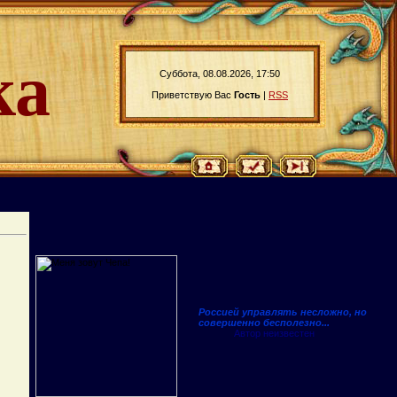
ка
Суббота, 08.08.2026, 17:50
Приветствую Вас
Гость
|
RSS
Россией управлять несложно, но
совершенно бесполезно...
Автор неизвестен