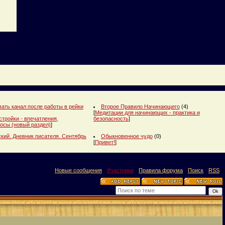
ать канал после работы в рейки
Второе Правило Начинающего
(4)
[
Медитации для начинающих - практика и
стройки - впечатления,
безопасность
]
осы (новый раздел)
]
кий. Дневник писателя. Сентябрь
Обыкновенное чудо
(0)
[
Привет!
]
[
Новые сообщения
·
Участники
·
Правила форума
·
Поиск
·
RSS
]