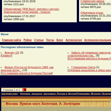
Славянские имена
опубликовано 19.01.2018
опубликовано 29.06.201
читано 1211 раз
читано 6870 раз
Обнаружение "ДНК Бога": критика с научно-
практической точки зрения - тезисно
Обрядовые куклы
опубликовано 15.01.201
опубликовано 17.01.2017
читано 6748 раз
читано 1666 раз
Меню
Главная сайта
Рейки
Статьи
Тесты
Блог
Астрология
Астроконсультаци
Последние обновленные темы
Форуму-15!
(3)
Забыть об украинцах навсегда:
[
Привет!
]
стратегическом пла...
(8)
[
Отстраиваем вектор в будущее 
Фильм «Гостья из будущего» 1984, как
7 принципов Света
(1)
мрачная антиу...
(13)
[
Здоровое мышление и образ жиз
[
Отстраиваем вектор в будущее России
]
1
Страница
1
из
1
Звёздная река
»
Будущее, прошлое, настоящее: Россия и Другие/Отношения, История, Полити
Москва. Лужков мост. Болотная. А. Золотарев