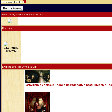
1
Страница
1
из
1
Участники, которые были сегодня
Счетчики
Ближайшие события и акции
Разрушение иллюзий - добро пожаловать в реальный мир - а