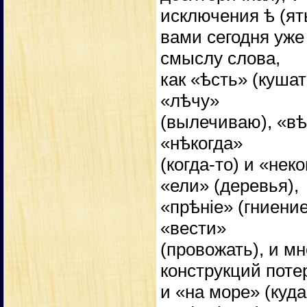
исключения ѣ (ят
вами сегодня уже
смыслу слова,
как «ѣсть» (кушат
«лѣчу»
(вылечиваю), «вѣ
«нѣкогда»
(когда-то) и «нек
«ели» (деревья),
«прѣніе» (гниение
«вести»
(провожать), и м
конструкций поте
и «на море» (куда