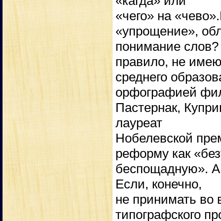
«кагда» или
«чего» на «чево»
«упрощение», об
понимание слов? 
правило, не имею
среднего образов
орфографией фил
Пастернак, Купри
лауреат
Нобелевской пре
реформу как «бе
беспощадную». А 
Если, конечно,
не принимать во
типографского п