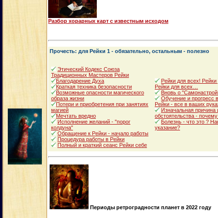
Разбор хорарных карт с известным исходом
Прочесть: для Рейки 1 - обязательно, остальным - полезно
Этический Кодекс Союза
Традиционных Мастеров Рейки
Благодарение Духа
Рейки для всех! Рейки
Краткая техника безопасности
Рейки для всех…
Возможные опасности магического
Вновь о "Самонастрой
образа жизни
Обучение и прогресс в
Потери и приобретения при занятиях
Рейки - все в ваших рука
магией
Изначальная причина 
Мечтать вредно
обстоятельства - почему
Исполнение желаний - "порог
Болезнь - что это ? Н
колдуна"
указание?
Обращение к Рейки - начало работы
Процедура работы в Рейки
Полный и краткий сеанс Рейки себе
Периоды ретроградности планет в 2022 году