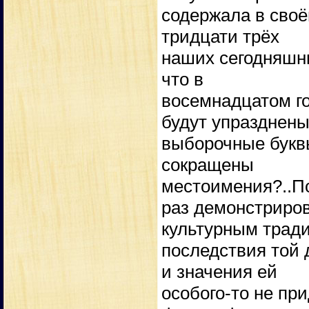
содержала в своё
тридцати трёх
наших сегодняшни
что в
восемнадцатом г
будут упразднен
выборочные букв
сокращены
местоимения?..П
раз демонстриров
культурным тради
последствия той 
и значения ей
особого-то не пр