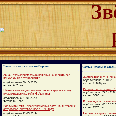
Зв
Самые свежие статьи на Портале
Самые читаемые стать
Арцах: взамоприемлемое решение конфликта есть -
Диагностика и очищение
пойдут ли на этот вариант?
опубликовано 20.07.201
опубликовано 30.10.2020
читано 10620 раз
читано 647 раз
Исполнение желаний - "п
Ментальные эпидемии «мозговые» вирусы в эпоху
опубликовано 24.12.200
информационных войн И. Ашманов
читано 8086 раз
опубликовано 31.01.2020
читано 821 раз
Волнующие переживания
опубликовано 08.10.201
Владимир Путин: предупреждение ведущих питерских
читано 7470 раз
астрологов, составленное в 1999 году
опубликовано 12.05.2019
Не лезьте в душу грязн