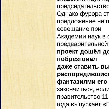
председательство
Однако фурора э
предложение не п
совещание при
Академии наук в
предварительной
проект дошёл до
побрезговал
даже ставить в
распорядившись
фантазиями его 
закончиться, есл
правительство 11
года выпускает «