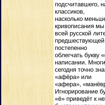
подсчитавшего, н
классиков,
насколько меньше
кривописания мы
всей русской лит
предшествующей с
постепенно
облегчать букву «
написании. Многи
сегодня точно зна
«афёра» или
«афера», «манёв
Игнорирование б
«ё» приведёт к не