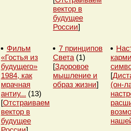
вектор в
будущее
России
]
Фильм
7 принципов
Нас
«Гостья из
Света
(1)
карми
будущего»
[
Здоровое
симв
1984, как
мышление и
[
Дист
мрачная
образ жизни
]
(он-л
антиу...
(13)
настр
[
Отстраиваем
расш
вектор в
возм
будущее
нашей
России
]