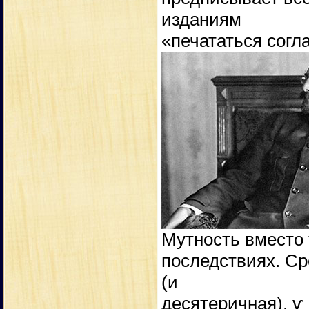
изданиям
«печататься согл
Мутность вместо 
последствиях. Сре
(и
десятеричная), ѵ 