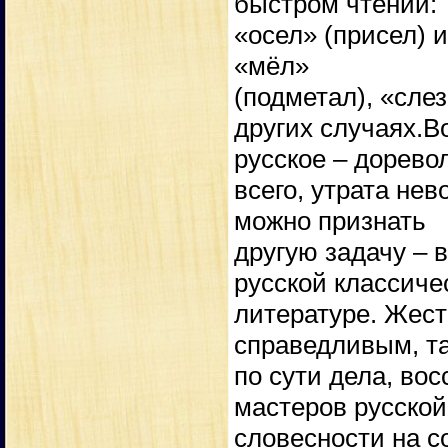
быстром чтении:
«осел» (присел) 
«мёл»
(подметал), «слез
других случаях.В
русское – дорево
всего, утрата не
можно признать
другую задачу – 
русской классиче
литературе. Жес
справедливым, та
по сути дела, во
мастеров русской
словесности на с