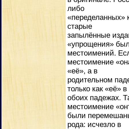
либо
«переделанных» к
старые
запылённые изда
«упрощения» был
местоимений. Ес
местоимение «она
«её», а в
родительном паде
только как «её» в
обоих падежах. Т
местоимение «oн
были перемешаны
рода: исчезло в