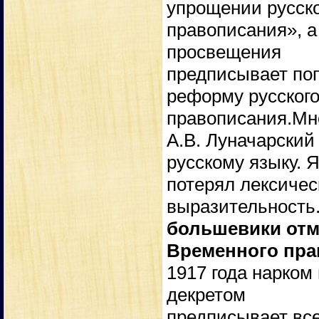
упрощении русск
правописания», а
просвещения
предписывает по
реформу русског
правописания.Мно
А.В. Луначарский
русскому языку. 
потерял лексичес
выразительность
большевики отм
Временного прав
1917 года нарком
декретом
предписывает вс