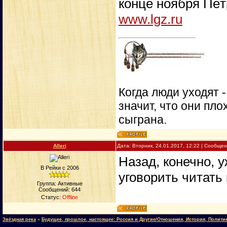
конце ноября Пёт
www.lgz.ru
Когда люди уходят 
значит, что они пло
сыграна.
Alleri
Дата: Вторник, 24.01.2017, 12:22 | Сообще
Назад, конечно, 
В Рейки с 2006
уговорить читать 
Группа: Активные
Сообщений:
644
Статус:
Offline
Звёздная река
»
Будущее, прошлое, настоящее: Россия и Другие/Отношения, История, Полити