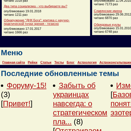
читано 1018 раз
опубликовано 11.04.2010
читано 7173 раз
Два типа социализма - что выбираете вы?
Славянские имена
опубликовано 19.01.2018
опубликовано 29.06.201
читано 1211 раз
читано 6870 раз
Обнаружение "ДНК Бога": критика с научно-
практической точки зрения - тезисно
Обрядовые куклы
опубликовано 15.01.201
опубликовано 17.01.2017
читано 6748 раз
читано 1666 раз
Меню
Главная сайта
Рейки
Статьи
Тесты
Блог
Астрология
Астроконсультаци
Последние обновленные темы
Форуму-15!
Забыть об
Изм
(3)
украинцах
[
Базо
[
Привет!
]
навсегда: о
понят
стратегическом
эзоте
пла...
(8)
[
Отстраиваем