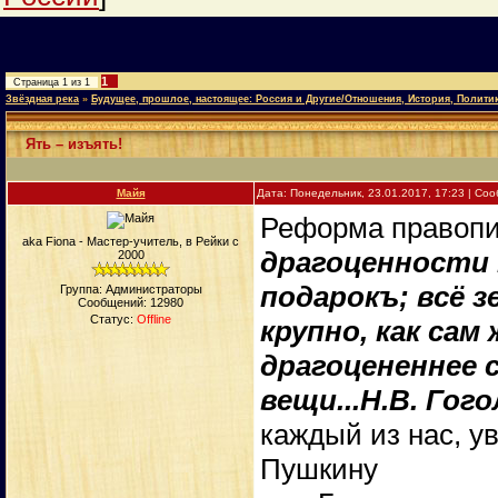
1
Страница
1
из
1
Звёздная река
»
Будущее, прошлое, настоящее: Россия и Другие/Отношения, История, Полити
Ять – изъять!
Майя
Дата: Понедельник, 23.01.2017, 17:23 | С
Реформа правопи
aka Fiona - Мастер-учитель, в Рейки с
драгоценности 
2000
подарокъ; всё з
Группа: Администраторы
Сообщений:
12980
Статус:
Offline
крупно, как сам 
драгоцененнее 
вещи...
Н.В. Гого
каждый из нас, у
Пушкину