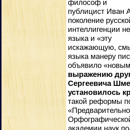
философ и
публицист Иван А
поколение русско
интеллигенции не
языка и «эту
искажающую, см
языка манеру пис
объявило «новым
выражению друг
Сергеевича Шме
установилось к
такой реформы по
«Предварительно
Орфографической
академии наук по