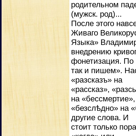
родительном паде
(мужск. род)...
После этого навс
Живаго Великору
Языка» Владимир
внедрению криво
фонетизация. По
так и пишем». Н
«разсказъ» на
«рассказ», «разс
на «бессмертие»,
«безслѣдно» на «
другие слова. И
стоит только пор