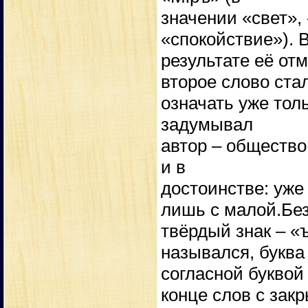
значении «свет»,
«спокойствие»). 
результате её от
второе слово ста
означать уже толь
задумывал
автор – общество
и в
достоинстве: уже
лишь с малой.Бе
твёрдый знак – «ъ
назывался, буква
согласной буквой 
конце слов с зак