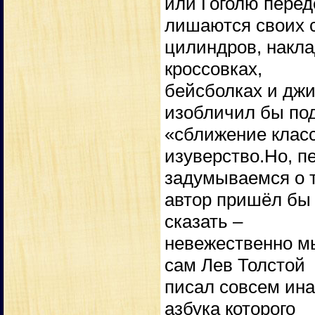
или Гоголю пере
лишаются своих 
цилиндров, накла
кроссовках,
бейсболках и дж
изобличил бы по
«сближение класс
изуверство.Но, п
задумываемся о т
автор пришёл бы в
сказать –
невежественно мы
сам Лев Толстой
писал совсем ина
азбука которого