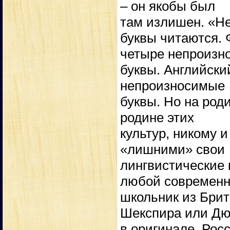
– он якобы был
там излишен. «Не
буквы читаются. Ф
четыре непроизн
буквы. Английский
непроизносимые
буквы. Но на роди
родине этих
культур, никому и
«лишними» свои
лингвистические 
любой современ
школьник из Брит
Шекспира или Д
в оригинале. Рос