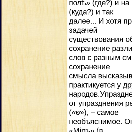
полѣ» (где?) и на
(куда?) и так
далее... И хотя п
задачей
существования об
сохранение разл
слов с разным см
сохранение
смысла высказыва
практикуется у др
народов.Упраздне
от упразднения р
(«ѳ»), – самое
необъяснимое. Он
«Мiръ» (в