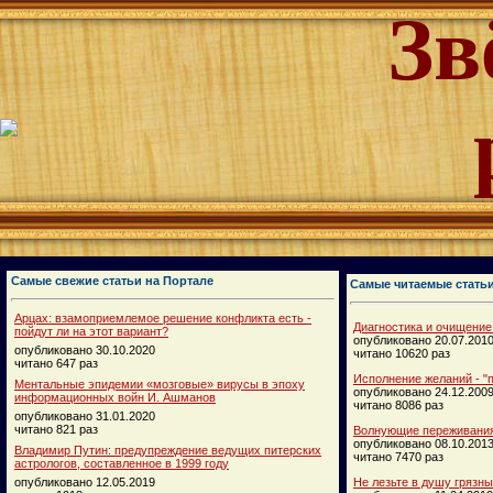
Зв
Самые свежие статьи на Портале
Самые читаемые стать
Арцах: взамоприемлемое решение конфликта есть -
Диагностика и очищение
пойдут ли на этот вариант?
опубликовано 20.07.201
опубликовано 30.10.2020
читано 10620 раз
читано 647 раз
Исполнение желаний - "п
Ментальные эпидемии «мозговые» вирусы в эпоху
опубликовано 24.12.200
информационных войн И. Ашманов
читано 8086 раз
опубликовано 31.01.2020
читано 821 раз
Волнующие переживания
опубликовано 08.10.201
Владимир Путин: предупреждение ведущих питерских
читано 7470 раз
астрологов, составленное в 1999 году
опубликовано 12.05.2019
Не лезьте в душу грязн