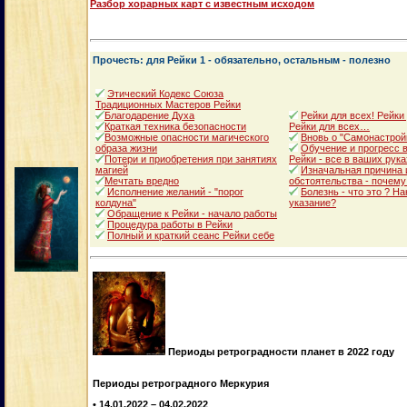
Разбор хорарных карт с известным исходом
Прочесть: для Рейки 1 - обязательно, остальным - полезно
Этический Кодекс Союза
Традиционных Мастеров Рейки
Благодарение Духа
Рейки для всех! Рейки
Краткая техника безопасности
Рейки для всех…
Возможные опасности магического
Вновь о "Самонастрой
образа жизни
Обучение и прогресс в
Потери и приобретения при занятиях
Рейки - все в ваших рука
магией
Изначальная причина 
Мечтать вредно
обстоятельства - почему
Исполнение желаний - "порог
Болезнь - что это ? Н
колдуна"
указание?
Обращение к Рейки - начало работы
Процедура работы в Рейки
Полный и краткий сеанс Рейки себе
Периоды ретроградности планет в 2022 году
Периоды ретроградного Меркурия
• 14.01.2022 – 04.02.2022