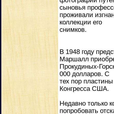
фотографии путем
сыновья професс
проживали изгна
коллекции его
снимков.
В 1948 году пред
Маршалл приобре
Прокудиных-Горск
000 долларов. С
тех пор пластины
Конгресса США.
Недавно только к
попробовать отск