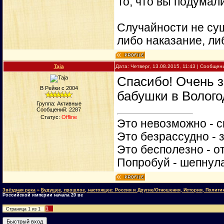
То, что вы подумали
Случайности не сущ
либо наказание, ли
Taja
Дата: Четверг, 13.08.2015, 11:43 | Сообще
Спасибо! Очень з
В Рейки с 2004
бабушки в Волого
Группа: Активные
Сообщений:
2287
Статус:
Offline
Это невозможно - с
Это безрассудно - 
Это бесполезно - о
Попробуй - шепнул
Звёздная река
»
Будущее, прошлое, настоящее: Россия и Другие/Отношения, История, Полити
Российской империи начала 20 ве
1
Страница
1
из
1