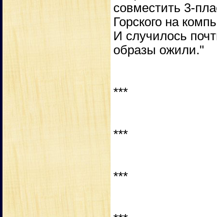
совместить 3-пл
Горского на комп
И случилось почт
образы ожили."
***
***
***