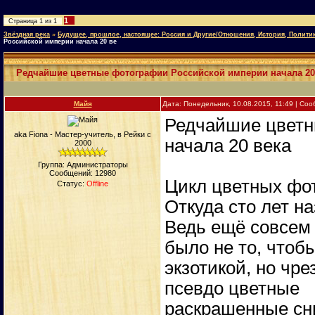
1
Страница
1
из
1
Звёздная река
»
Будущее, прошлое, настоящее: Россия и Другие/Отношения, История, Полити
Российской империи начала 20 ве
Редчайшие цветные фотографии Российской империи начала 20
Майя
Дата: Понедельник, 10.08.2015, 11:49 | Со
Редчайшие цветн
aka Fiona - Мастер-учитель, в Рейки с
начала 20 века
2000
Группа: Администраторы
Сообщений:
12980
Цикл цветных фот
Статус:
Offline
Откуда сто лет н
Ведь ещё совсем 
было не то, чтоб
экзотикой, но чр
псевдо цветные
раскрашенные сн