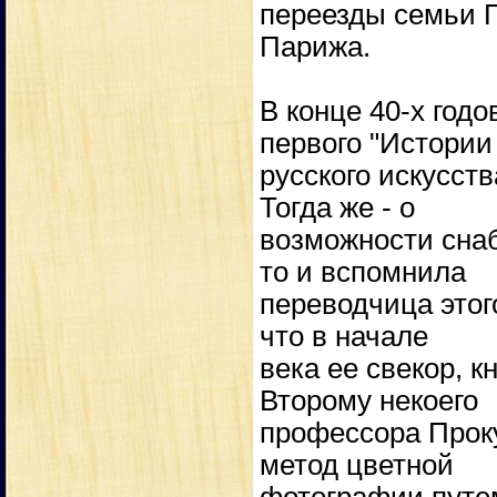
переезды семьи П
Парижа.
В конце 40-х годо
первого "Истории
русского искусст
Тогда же - о
возможности сна
то и вспомнила
переводчица этог
что в начале
века ее свекор, 
Второму некоего
профессора Проку
метод цветной