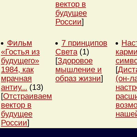
вектор в
будущее
России
]
Фильм
7 принципов
Нас
«Гостья из
Света
(1)
карми
будущего»
[
Здоровое
симв
1984, как
мышление и
[
Дист
мрачная
образ жизни
]
(он-л
антиу...
(13)
настр
[
Отстраиваем
расш
вектор в
возм
будущее
нашей
России
]