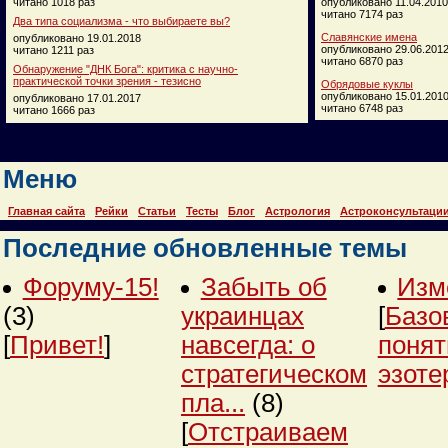
читано 1018 раз
опубликовано 11.04.2010
читано 7174 раз
Два типа социализма - что выбираете вы?
Славянские имена
опубликовано 19.01.2018
опубликовано 29.06.201
читано 1211 раз
читано 6870 раз
Обнаружение "ДНК Бога": критика с научно-
практической точки зрения - тезисно
Обрядовые куклы
опубликовано 15.01.201
опубликовано 17.01.2017
читано 6748 раз
читано 1666 раз
Меню
Главная сайта
Рейки
Статьи
Тесты
Блог
Астрология
Астроконсультаци
Последние обновленные темы
Форуму-15!
Забыть об
Изм
(3)
украинцах
[
Базо
[
Привет!
]
навсегда: о
понят
стратегическом
эзоте
пла...
(8)
[
Отстраиваем