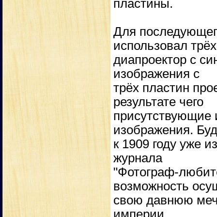
пластины.
Для последующег
использовал трё
диапроектор с си
изображения с
трёх пластин про
результате чего
присутствующие 
изображения. Бу
к 1909 году уже 
журнала
"Фотограф-любит
возможность осу
свою давнюю мечт
империи.