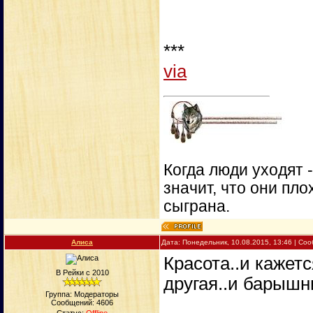
***
via
Когда люди уходят 
значит, что они пло
сыграна.
Алиса
Дата: Понедельник, 10.08.2015, 13:46 | С
Красота..и кажет
В Рейки с 2010
другая..и барышн
Группа: Модераторы
Сообщений:
4606