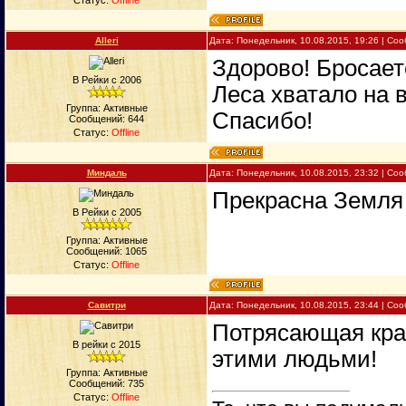
Статус:
Offline
Alleri
Дата: Понедельник, 10.08.2015, 19:26 | С
Здорово! Бросает
В Рейки с 2006
Леса хватало на 
Группа: Активные
Спасибо!
Сообщений:
644
Статус:
Offline
Миндаль
Дата: Понедельник, 10.08.2015, 23:32 | С
Прекрасна Земля 
В Рейки с 2005
Группа: Активные
Сообщений:
1065
Статус:
Offline
Савитри
Дата: Понедельник, 10.08.2015, 23:44 | С
Потрясающая крас
В рейки с 2015
этими людьми!
Группа: Активные
Сообщений:
735
Статус:
Offline