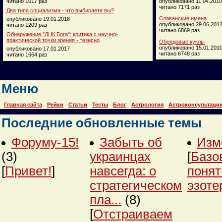
читано 1017 раз
опубликовано 11.04.2010
читано 7171 раз
Два типа социализма - что выбираете вы?
Славянские имена
опубликовано 19.01.2018
опубликовано 29.06.201
читано 1209 раз
читано 6869 раз
Обнаружение "ДНК Бога": критика с научно-
практической точки зрения - тезисно
Обрядовые куклы
опубликовано 15.01.201
опубликовано 17.01.2017
читано 6748 раз
читано 1664 раз
Меню
Главная сайта
Рейки
Статьи
Тесты
Блог
Астрология
Астроконсультаци
Последние обновленные темы
Форуму-15!
Забыть об
Изм
(3)
украинцах
[
Базо
[
Привет!
]
навсегда: о
понят
стратегическом
эзоте
пла...
(8)
[
Отстраиваем