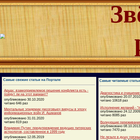
Зв
Самые свежие статьи на Портале
Самые читаемые стать
Арцах: взамоприемлемое решение конфликта есть -
Диагностика и очищение
пойдут ли на этот вариант?
опубликовано 20.07.201
опубликовано 30.10.2020
читано 10618 раз
читано 646 раз
Исполнение желаний - "п
Ментальные эпидемии «мозговые» вирусы в эпоху
опубликовано 24.12.200
информационных войн И. Ашманов
читано 8085 раз
опубликовано 31.01.2020
читано 819 раз
Волнующие переживания
опубликовано 08.10.201
Владимир Путин: предупреждение ведущих питерских
читано 7470 раз
астрологов, составленное в 1999 году
опубликовано 12.05.2019
Не лезьте в душу грязн