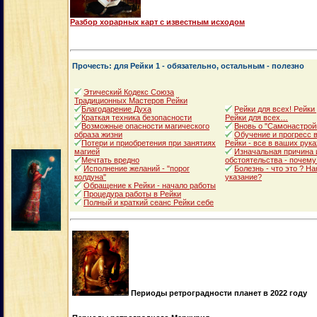
Разбор хорарных карт с известным исходом
Прочесть: для Рейки 1 - обязательно, остальным - полезно
Этический Кодекс Союза
Традиционных Мастеров Рейки
Благодарение Духа
Рейки для всех! Рейки
Краткая техника безопасности
Рейки для всех…
Возможные опасности магического
Вновь о "Самонастрой
образа жизни
Обучение и прогресс в
Потери и приобретения при занятиях
Рейки - все в ваших рука
магией
Изначальная причина 
Мечтать вредно
обстоятельства - почему
Исполнение желаний - "порог
Болезнь - что это ? Н
колдуна"
указание?
Обращение к Рейки - начало работы
Процедура работы в Рейки
Полный и краткий сеанс Рейки себе
Периоды ретроградности планет в 2022 году