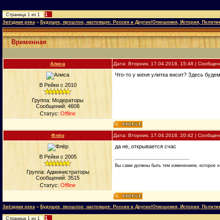
1
Страница
1
из
1
Звёздная река
»
Будущее, прошлое, настоящее: Россия и Другие/Отношения, История, Полити
Временная
Алиса
Дата: Вторник, 17.04.2018, 15:48 | Сообще
Что-то у меня улитка висит? Здесь будем
В Рейки с 2010
Группа: Модераторы
Сообщений:
4606
Статус:
Offline
Флёр
Дата: Вторник, 17.04.2018, 20:42 | Сообще
да не, открывается счас
В Рейки с 2005
Вы сами должны быть тем изменением, которое х
Группа: Администраторы
Сообщений:
3515
Статус:
Offline
Звёздная река
»
Будущее, прошлое, настоящее: Россия и Другие/Отношения, История, Полити
1
Страница
1
из
1