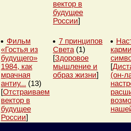
вектор в
будущее
России
]
Фильм
7 принципов
Нас
«Гостья из
Света
(1)
карми
будущего»
[
Здоровое
симв
1984, как
мышление и
[
Дист
мрачная
образ жизни
]
(он-л
антиу...
(13)
настр
[
Отстраиваем
расш
вектор в
возм
будущее
нашей
России
]