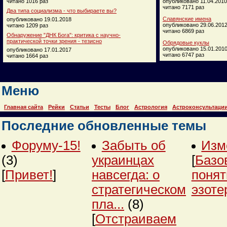
читано 1016 раз
опубликовано 11.04.2010
читано 7171 раз
Два типа социализма - что выбираете вы?
Славянские имена
опубликовано 19.01.2018
опубликовано 29.06.201
читано 1209 раз
читано 6869 раз
Обнаружение "ДНК Бога": критика с научно-
практической точки зрения - тезисно
Обрядовые куклы
опубликовано 15.01.201
опубликовано 17.01.2017
читано 6747 раз
читано 1664 раз
Меню
Главная сайта
Рейки
Статьи
Тесты
Блог
Астрология
Астроконсультаци
Последние обновленные темы
Форуму-15!
Забыть об
Изм
(3)
украинцах
[
Базо
[
Привет!
]
навсегда: о
понят
стратегическом
эзоте
пла...
(8)
[
Отстраиваем