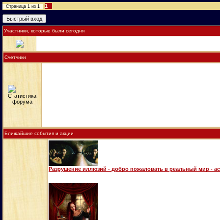
1
Страница
1
из
1
Участники, которые были сегодня
Счетчики
Ближайшие события и акции
Разрушение иллюзий - добро пожаловать в реальный мир - а