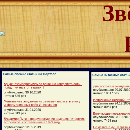
Зв
Самые свежие статьи на Портале
Самые читаемые стать
Арцах: взамоприемлемое решение конфликта есть -
Диагностика и очищение
пойдут ли на этот вариант?
опубликовано 20.07.201
опубликовано 30.10.2020
читано 10617 раз
читано 646 раз
Исполнение желаний - "п
Ментальные эпидемии «мозговые» вирусы в эпоху
опубликовано 24.12.200
информационных войн И. Ашманов
читано 8084 раз
опубликовано 31.01.2020
читано 819 раз
Волнующие переживания
опубликовано 08.10.201
Владимир Путин: предупреждение ведущих питерских
читано 7469 раз
астрологов, составленное в 1999 году
опубликовано 12.05.2019
Не лезьте в душу грязн