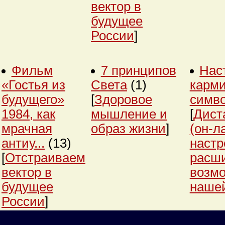
вектор в
будущее
России
]
Фильм
7 принципов
Нас
«Гостья из
Света
(1)
карми
будущего»
[
Здоровое
симв
1984, как
мышление и
[
Дист
мрачная
образ жизни
]
(он-л
антиу...
(13)
настр
[
Отстраиваем
расш
вектор в
возм
будущее
нашей
России
]