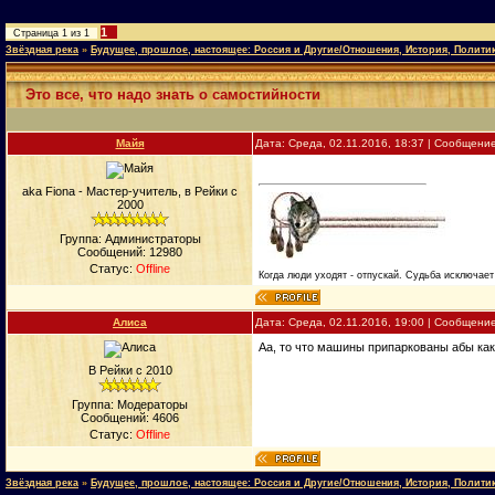
1
Страница
1
из
1
Звёздная река
»
Будущее, прошлое, настоящее: Россия и Другие/Отношения, История, Полити
Это все, что надо знать о самостийности
Майя
Дата: Среда, 02.11.2016, 18:37 | Сообщени
aka Fiona - Мастер-учитель, в Рейки с
2000
Группа: Администраторы
Сообщений:
12980
Статус:
Offline
Когда люди уходят - отпускай. Судьба исключает 
Алиса
Дата: Среда, 02.11.2016, 19:00 | Сообщени
Аа, то что машины припаркованы абы ка
В Рейки с 2010
Группа: Модераторы
Сообщений:
4606
Статус:
Offline
Звёздная река
»
Будущее, прошлое, настоящее: Россия и Другие/Отношения, История, Полити