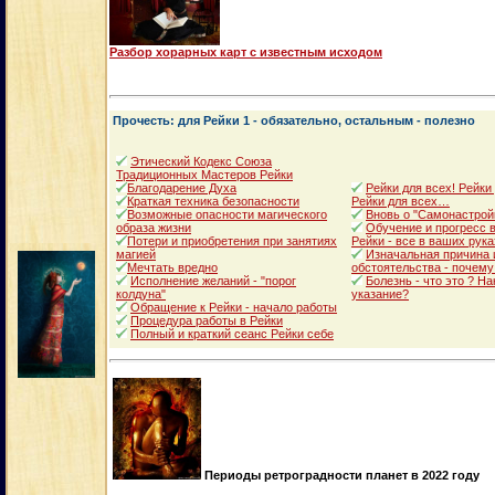
Разбор хорарных карт с известным исходом
Прочесть: для Рейки 1 - обязательно, остальным - полезно
Этический Кодекс Союза
Традиционных Мастеров Рейки
Благодарение Духа
Рейки для всех! Рейки
Краткая техника безопасности
Рейки для всех…
Возможные опасности магического
Вновь о "Самонастрой
образа жизни
Обучение и прогресс в
Потери и приобретения при занятиях
Рейки - все в ваших рука
магией
Изначальная причина 
Мечтать вредно
обстоятельства - почему
Исполнение желаний - "порог
Болезнь - что это ? Н
колдуна"
указание?
Обращение к Рейки - начало работы
Процедура работы в Рейки
Полный и краткий сеанс Рейки себе
Периоды ретроградности планет в 2022 году