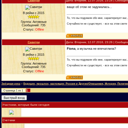
Савитри
Дата: Вторник, 12.07.2016, 23:24 | Сообще
ваще об этом не задумалась...
В рейки с 2015
То, что вы подумали обо мне, характеризует вас,
Группа: Активные
Случайности не существует, - все на этом свете
Сообщений:
735
Статус:
Offline
Савитри
Дата: Вторник, 12.07.2016, 23:26 | Сообще
Fiona
, а музычка не впечатлила?
В рейки с 2015
То, что вы подумали обо мне, характеризует вас,
Группа: Активные
Случайности не существует, - все на этом свете
Сообщений:
735
Статус:
Offline
Звёздная река
»
Будущее, прошлое, настоящее: Россия и Другие/Отношения, История, Полити
1
Страница
1
из
1
Участники, которые были сегодня
Счетчики