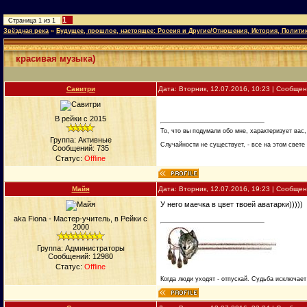
1
Страница
1
из
1
Звёздная река
»
Будущее, прошлое, настоящее: Россия и Другие/Отношения, История, Полити
красивая музыка)
Савитри
Дата: Вторник, 12.07.2016, 10:23 | Сообще
В рейки с 2015
То, что вы подумали обо мне, характеризует вас,
Группа: Активные
Случайности не существует, - все на этом свете
Сообщений:
735
Статус:
Offline
Майя
Дата: Вторник, 12.07.2016, 19:23 | Сообще
У него маечка в цвет твоей аватарки)))))
aka Fiona - Мастер-учитель, в Рейки с
2000
Группа: Администраторы
Сообщений:
12980
Статус:
Offline
Когда люди уходят - отпускай. Судьба исключает 