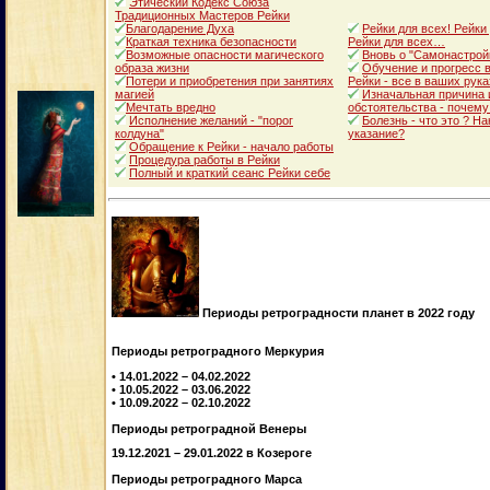
Этический Кодекс Союза
Традиционных Мастеров Рейки
Благодарение Духа
Рейки для всех! Рейки
Краткая техника безопасности
Рейки для всех…
Возможные опасности магического
Вновь о "Самонастрой
образа жизни
Обучение и прогресс в
Потери и приобретения при занятиях
Рейки - все в ваших рука
магией
Изначальная причина 
Мечтать вредно
обстоятельства - почему
Исполнение желаний - "порог
Болезнь - что это ? Н
колдуна"
указание?
Обращение к Рейки - начало работы
Процедура работы в Рейки
Полный и краткий сеанс Рейки себе
Периоды ретроградности планет в 2022 году
Периоды ретроградного Меркурия
• 14.01.2022 – 04.02.2022
• 10.05.2022 – 03.06.2022
• 10.09.2022 – 02.10.2022
Периоды ретроградной Венеры
19.12.2021 – 29.01.2022 в Козероге
Периоды ретроградного Марса