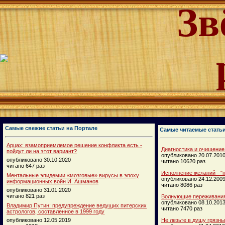
Зв
Самые свежие статьи на Портале
Самые читаемые стать
Арцах: взамоприемлемое решение конфликта есть -
Диагностика и очищение
пойдут ли на этот вариант?
опубликовано 20.07.201
опубликовано 30.10.2020
читано 10620 раз
читано 647 раз
Исполнение желаний - "п
Ментальные эпидемии «мозговые» вирусы в эпоху
опубликовано 24.12.200
информационных войн И. Ашманов
читано 8086 раз
опубликовано 31.01.2020
читано 821 раз
Волнующие переживания
опубликовано 08.10.201
Владимир Путин: предупреждение ведущих питерских
читано 7470 раз
астрологов, составленное в 1999 году
опубликовано 12.05.2019
Не лезьте в душу грязн