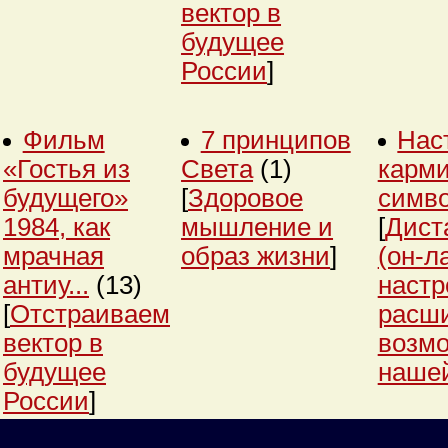
вектор в
будущее
России
]
Фильм
7 принципов
Нас
«Гостья из
Света
(1)
карми
будущего»
[
Здоровое
симв
1984, как
мышление и
[
Дист
мрачная
образ жизни
]
(он-л
антиу...
(13)
настр
[
Отстраиваем
расш
вектор в
возм
будущее
нашей
России
]