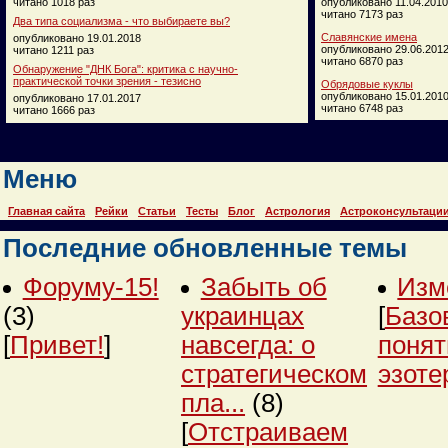
читано 1018 раз
опубликовано 11.04.2010
читано 7173 раз
Два типа социализма - что выбираете вы?
Славянские имена
опубликовано 19.01.2018
опубликовано 29.06.201
читано 1211 раз
читано 6870 раз
Обнаружение "ДНК Бога": критика с научно-
практической точки зрения - тезисно
Обрядовые куклы
опубликовано 15.01.201
опубликовано 17.01.2017
читано 6748 раз
читано 1666 раз
Меню
Главная сайта
Рейки
Статьи
Тесты
Блог
Астрология
Астроконсультаци
Последние обновленные темы
Форуму-15!
Забыть об
Изм
(3)
украинцах
[
Базо
[
Привет!
]
навсегда: о
понят
стратегическом
эзоте
пла...
(8)
[
Отстраиваем