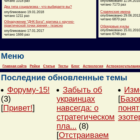
читано 1018 раз
опубликовано 11.04.2010
читано 7173 раз
Два типа социализма - что выбираете вы?
Славянские имена
опубликовано 19.01.2018
опубликовано 29.06.201
читано 1211 раз
читано 6870 раз
Обнаружение "ДНК Бога": критика с научно-
практической точки зрения - тезисно
Обрядовые куклы
опубликовано 15.01.201
опубликовано 17.01.2017
читано 6748 раз
читано 1666 раз
Меню
Главная сайта
Рейки
Статьи
Тесты
Блог
Астрология
Астроконсультаци
Последние обновленные темы
Форуму-15!
Забыть об
Изм
(3)
украинцах
[
Базо
[
Привет!
]
навсегда: о
понят
стратегическом
эзоте
пла...
(8)
[
Отстраиваем