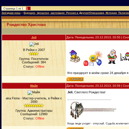
1
Страница
1
из
1
Звёздная река
»
Будущее, прошлое, настоящее: Россия и Другие/Отношения, История, Полити
Рождество Христово
Jeli
Дата: Понедельник, 23.12.2013, 20:50 | С
В Рейки с 2007
Группа: Посетители
Сообщений:
384
Статус:
Offline
Кто празднует в моём сроке 24 декабря 
Майя
Дата: Понедельник, 23.12.2013, 20:59 | С
Jeli
, Светлого Рождества!
aka Fiona - Мастер-учитель, в Рейки с
2000
Группа: Администраторы
Сообщений:
12980
Статус:
Offline
Когда люди уходят - отпускай. Судьба исключает 