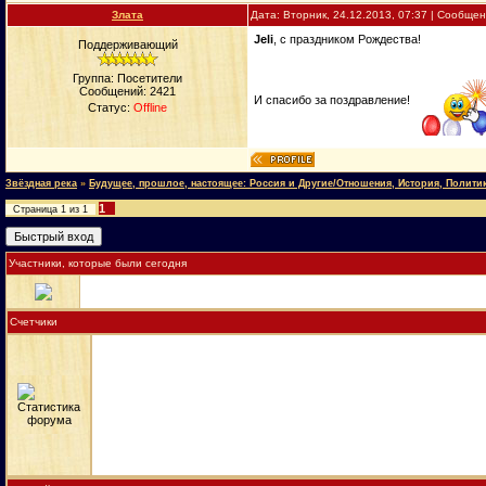
Злата
Дата: Вторник, 24.12.2013, 07:37 | Сообще
Jeli
, с праздником Рождества!
Поддерживающий
Группа: Посетители
Сообщений:
2421
И спасибо за поздравление!
Статус:
Offline
Звёздная река
»
Будущее, прошлое, настоящее: Россия и Другие/Отношения, История, Полити
1
Страница
1
из
1
Участники, которые были сегодня
Счетчики