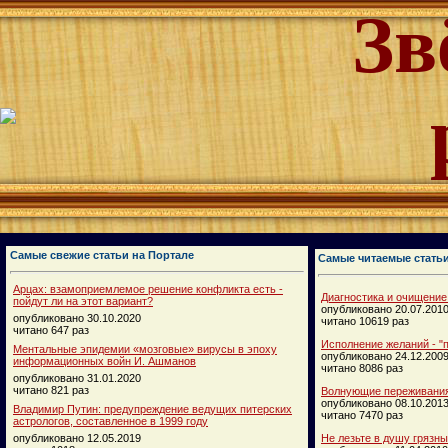
Зв
Самые свежие статьи на Портале
Самые читаемые стать
Арцах: взамоприемлемое решение конфликта есть -
Диагностика и очищение
пойдут ли на этот вариант?
опубликовано 20.07.201
опубликовано 30.10.2020
читано 10619 раз
читано 647 раз
Исполнение желаний - "п
Ментальные эпидемии «мозговые» вирусы в эпоху
опубликовано 24.12.200
информационных войн И. Ашманов
читано 8086 раз
опубликовано 31.01.2020
читано 821 раз
Волнующие переживания
опубликовано 08.10.201
Владимир Путин: предупреждение ведущих питерских
читано 7470 раз
астрологов, составленное в 1999 году
опубликовано 12.05.2019
Не лезьте в душу грязн