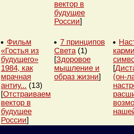
вектор в
будущее
России
]
Фильм
7 принципов
Нас
«Гостья из
Света
(1)
карми
будущего»
[
Здоровое
симв
1984, как
мышление и
[
Дист
мрачная
образ жизни
]
(он-л
антиу...
(13)
настр
[
Отстраиваем
расш
вектор в
возм
будущее
нашей
России
]