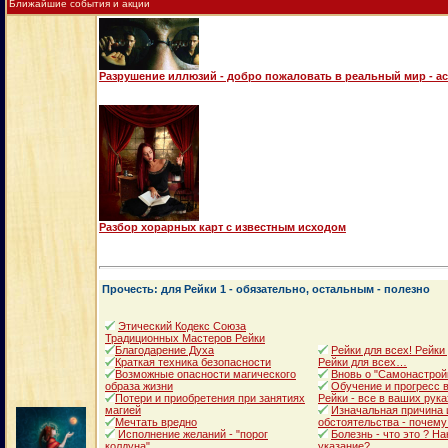
Ближайшие события и акции
Разрушение иллюзий - добро пожаловать в реальный мир - а
Разбор хорарных карт с известным исходом
Прочесть: для Рейки 1 - обязательно, остальным - полезно
Этический Кодекс Союза
Традиционных Мастеров Рейки
Благодарение Духа
Рейки для всех! Рейки
Краткая техника безопасности
Рейки для всех…
Возможные опасности магического
Вновь о "Самонастрой
образа жизни
Обучение и прогресс в
Потери и приобретения при занятиях
Рейки - все в ваших рука
магией
Изначальная причина 
Мечтать вредно
обстоятельства - почему
Исполнение желаний - "порог
Болезнь - что это ? Н
колдуна"
указание?