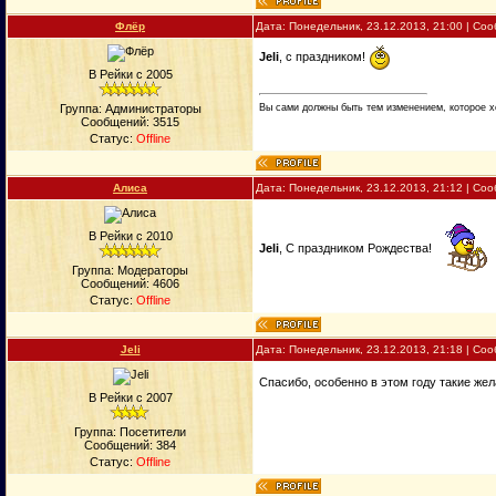
Флёр
Дата: Понедельник, 23.12.2013, 21:00 | С
Jeli
, с праздником!
В Рейки с 2005
Вы сами должны быть тем изменением, которое х
Группа: Администраторы
Сообщений:
3515
Статус:
Offline
Алиса
Дата: Понедельник, 23.12.2013, 21:12 | С
В Рейки с 2010
Jeli
, С праздником Рождества!
Группа: Модераторы
Сообщений:
4606
Статус:
Offline
Jeli
Дата: Понедельник, 23.12.2013, 21:18 | С
Спасибо, особенно в этом годy такие же
В Рейки с 2007
Группа: Посетители
Сообщений:
384
Статус:
Offline