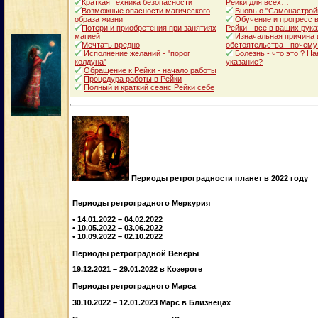
Краткая техника безопасности
Рейки для всех…
Возможные опасности магического
Вновь о "Самонастрой
образа жизни
Обучение и прогресс в
Потери и приобретения при занятиях
Рейки - все в ваших рука
магией
Изначальная причина 
Мечтать вредно
обстоятельства - почему
Исполнение желаний - "порог
Болезнь - что это ? Н
колдуна"
указание?
Обращение к Рейки - начало работы
Процедура работы в Рейки
Полный и краткий сеанс Рейки себе
Периоды ретроградности планет в 2022 году
Периоды ретроградного Меркурия
• 14.01.2022 – 04.02.2022
• 10.05.2022 – 03.06.2022
• 10.09.2022 – 02.10.2022
Периоды ретроградной Венеры
19.12.2021 – 29.01.2022 в Козероге
Периоды ретроградного Марса
30.10.2022 – 12.01.2023 Марс в Близнецах