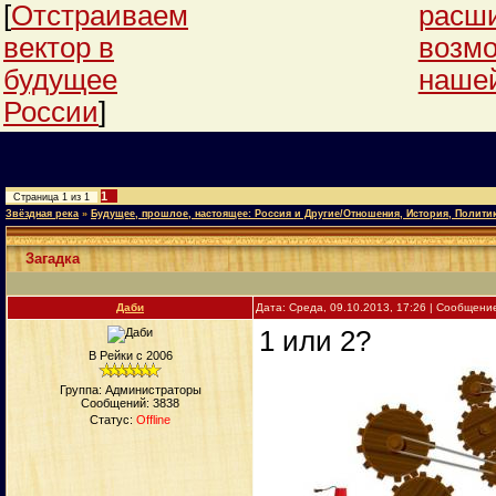
[
Отстраиваем
расш
вектор в
возм
будущее
нашей
России
]
1
Страница
1
из
1
Звёздная река
»
Будущее, прошлое, настоящее: Россия и Другие/Отношения, История, Полити
Загадка
Даби
Дата: Среда, 09.10.2013, 17:26 | Сообщени
1 или 2?
В Рейки с 2006
Группа: Администраторы
Сообщений:
3838
Статус:
Offline