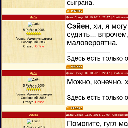
сыграна.
Даби
Дата: Среда, 09.10.2013, 22:47 | Сообщени
Сэйен
, хи, я мог
В Рейки с 2006
судить... впрочем
Группа: Администраторы
маловероятна.
Сообщений:
3838
Статус:
Offline
Здесь есть только о
Даби
Дата: Среда, 09.10.2013, 22:47 | Сообщени
Можно, конечно, 
В Рейки с 2006
Группа: Администраторы
Здесь есть только о
Сообщений:
3838
Статус:
Offline
Алиса
Дата: Среда, 11.02.2015, 19:00 | Сообщени
Помогите, гугл мо
В Рейки с 2010