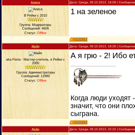
Алиса
Дата: Среда, 09.10.2013, 18:08 | Сообщени
1 на зеленое
В Рейки с 2010
Группа: Модераторы
Сообщений:
4606
Статус:
Offline
Майя
Дата: Среда, 09.10.2013, 18:26 | Сообщени
А я грю - 2! Ибо 
aka Fiona - Мастер-учитель, в Рейки с
2000
Группа: Администраторы
Сообщений:
12980
Статус:
Offline
Когда люди уходят 
значит, что они пло
сыграна.
Даби
Дата: Среда, 09.10.2013, 22:22 | Сообщени