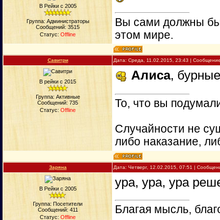
В Рейки с 2005
Вы сами должны быт
Группа: Администраторы
Сообщений:
3515
этом мире.
Статус:
Offline
Савитри
Дата: Среда, 11.02.2015, 23:43 | Сообщени
Алиса
, бурны
В рейки с 2015
Группа: Активные
То, что вы подумали
Сообщений:
735
Статус:
Offline
Случайности не сущ
либо наказание, ли
Заряна
Дата: Четверг, 12.02.2015, 07:51 | Сообще
ура, ура, ура ре
В Рейки с 2005
Группа: Посетители
Благая мысль, благ
Сообщений:
411
Статус:
Offline