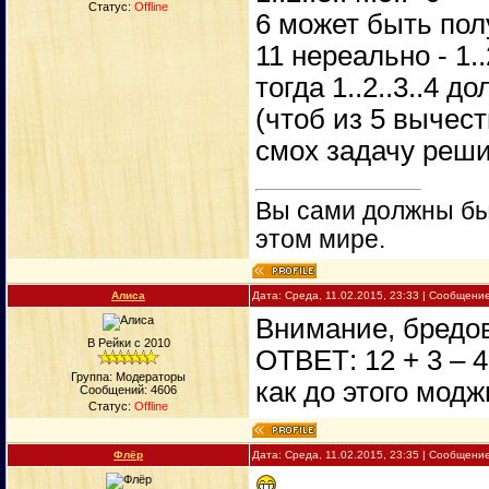
Статус:
Offline
6 может быть пол
11 нереально - 1.
тогда 1..2..3..4 д
(чтоб из 5 вычест
смох задачу реш
Вы сами должны быт
этом мире.
Алиса
Дата: Среда, 11.02.2015, 23:33 | Сообщени
Внимание, бредов
В Рейки с 2010
ОТВЕТ: 12 + 3 – 4 
Группа: Модераторы
как до этого мод
Сообщений:
4606
Статус:
Offline
Флёр
Дата: Среда, 11.02.2015, 23:35 | Сообщени