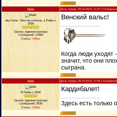
Майя
Дата: Среда, 09.10.2013, 17:47 | Сообщени
Венский вальс!
aka Fiona - Мастер-учитель, в Рейки с
2000
Группа: Администраторы
Сообщений:
12980
Статус:
Offline
Когда люди уходят 
значит, что они пло
сыграна.
Даби
Дата: Среда, 09.10.2013, 17:50 | Сообщени
Кардибалет!
В Рейки с 2006
Группа: Администраторы
Здесь есть только о
Сообщений:
3838
Статус:
Offline