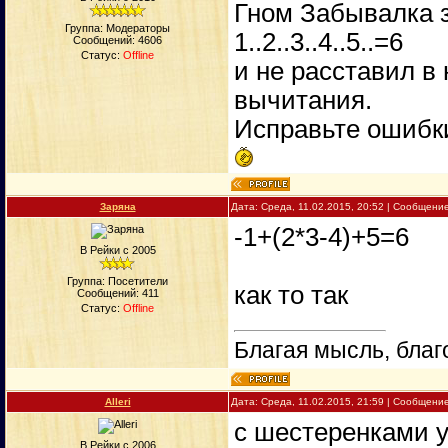
Гном Забывалка з
Группа: Модераторы
1..2..3..4..5..=6
Сообщений:
4606
Статус:
Offline
и не расставил в
вычитания.
Исправьте ошибк
Заряна
Дата: Среда, 11.02.2015, 20:52 | Сообщени
-1+(2*3-4)+5=6
В Рейки с 2005
Группа: Посетители
как то так
Сообщений:
411
Статус:
Offline
Благая мысль, благ
Alleri
Дата: Среда, 11.02.2015, 21:59 | Сообщени
с шестеренками у
В Рейки с 2006