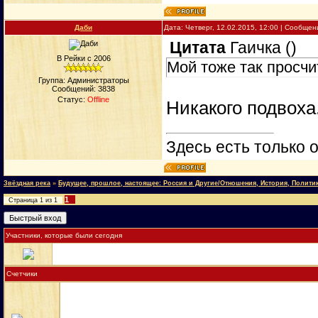
Даби
Дата: Четверг, 12.02.2015, 12:00 | Сообще
Цитата
Гаичка
(
)
В Рейки с 2006
Мой тоже так просчи
Группа: Администраторы
Сообщений:
3838
Статус:
Offline
Никакого подвоха
Здесь есть только о
Звёздная река
»
Будущее, прошлое, настоящее: Россия и Другие/Отношения, История, Полити
1
Страница
1
из
1
Участники, которые были сегодня
Счетчики