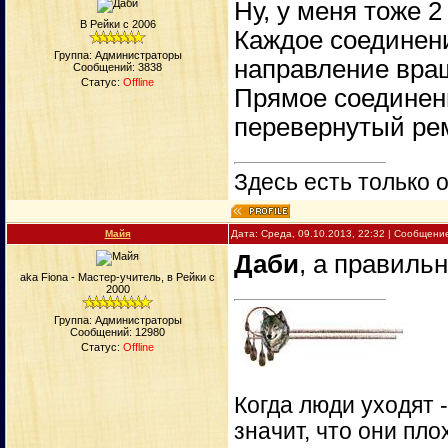
Ну, у меня тоже 2
В Рейки с 2006
Каждое соединен
Группа: Администраторы
направление вра
Сообщений:
3838
Статус:
Offline
Прямое соединен
перевернутый рем
Здесь есть только о
Майя
Дата: Среда, 09.10.2013, 22:32 | Сообщени
Даби
, а правиль
aka Fiona - Мастер-учитель, в Рейки с
2000
Группа: Администраторы
Сообщений:
12980
Статус:
Offline
Когда люди уходят 
значит, что они пло