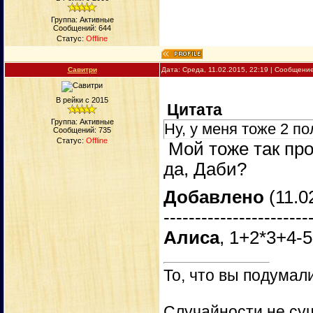
Группа: Активные
Сообщений:
644
Статус:
Offline
Савитри
Дата: Среда, 11.02.2015, 22:19 | Сообщени
В рейки с 2015
Цитата
Группа: Активные
Ну, у меня тоже 2 по
Сообщений:
735
Статус:
Offline
Мой тоже так про
да, Даби?
Добавлено
(11.0
-----------------------
Алиса
, 1+2*3+4-5
То, что вы подумали
Случайности не сущ