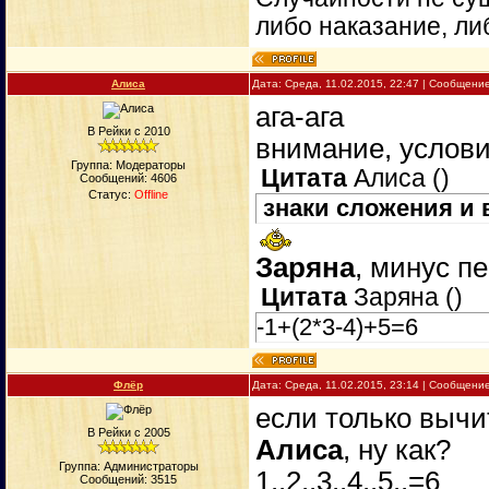
либо наказание, ли
Алиса
Дата: Среда, 11.02.2015, 22:47 | Сообщени
ага-ага
В Рейки с 2010
внимание, услови
Группа: Модераторы
Цитата
Алиса
(
)
Сообщений:
4606
Статус:
Offline
знаки сложения и
Заряна
, минус п
Цитата
Заряна
(
)
-1+(2*3-4)+5=6
Флёр
Дата: Среда, 11.02.2015, 23:14 | Сообщени
если только вычи
В Рейки с 2005
Алиса
, ну как?
Группа: Администраторы
1..2..3..4..5..=6
Сообщений:
3515