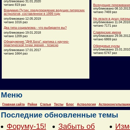
опубликовано 31.01.2020
читано 819 раз
Волнующие переживания
опубликовано 08.10.201
Владимир Путин: предупреждение ведущих питерских
читано 7469 раз
астрологов, составленное в 1999 году
опубликовано 12.05.2019
Не лезьте в душу грязн
читано 1016 раз
опубликовано 11.04.2010
читано 7171 раз
Два типа социализма - что выбираете вы?
Славянские имена
опубликовано 19.01.2018
опубликовано 29.06.201
читано 1209 раз
читано 6869 раз
Обнаружение "ДНК Бога": критика с научно-
практической точки зрения - тезисно
Обрядовые куклы
опубликовано 15.01.201
опубликовано 17.01.2017
читано 6747 раз
читано 1664 раз
Меню
Главная сайта
Рейки
Статьи
Тесты
Блог
Астрология
Астроконсультаци
Последние обновленные темы
Форуму-15!
Забыть об
Изм