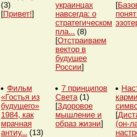
(3)
украинцах
[
Базо
[
Привет!
]
навсегда: о
понят
стратегическом
эзоте
пла...
(8)
[
Отстраиваем
вектор в
будущее
России
]
Фильм
7 принципов
Нас
«Гостья из
Света
(1)
карми
будущего»
[
Здоровое
симв
1984, как
мышление и
[
Дист
мрачная
образ жизни
]
(он-л
антиу...
(13)
настр