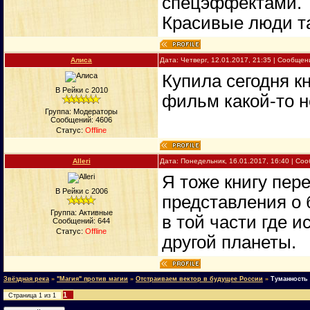
спецэффектами.
Красивые люди та
Алиса
Дата: Четверг, 12.01.2017, 21:35 | Сообще
Купила сегодня кн
В Рейки с 2010
фильм какой-то 
Группа: Модераторы
Сообщений:
4606
Статус:
Offline
Alleri
Дата: Понедельник, 16.01.2017, 16:40 | С
Я тоже книгу пер
В Рейки с 2006
представления о
Группа: Активные
в той части где 
Сообщений:
644
Статус:
Offline
другой планеты.
Звёздная река
»
"Магия" против магии
»
Отстраиваем вектор в будущее России
»
Туманность
1
Страница
1
из
1