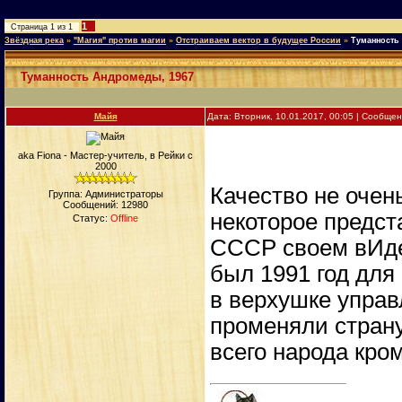
1
Страница
1
из
1
Звёздная река
»
"Магия" против магии
»
Отстраиваем вектор в будущее России
»
Туманность
Туманность Андромеды, 1967
Майя
Дата: Вторник, 10.01.2017, 00:05 | Сообще
aka Fiona - Мастер-учитель, в Рейки с
2000
Качество не очень
Группа: Администраторы
Сообщений:
12980
некоторое предст
Статус:
Offline
СССР своем вИде
был 1991 год для 
в верхушке управл
променяли страну
всего народа кро