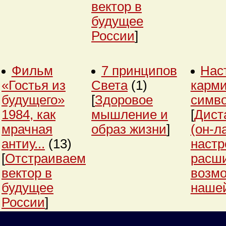
вектор в
будущее
России
]
Фильм
7 принципов
Нас
«Гостья из
Света
(1)
карми
будущего»
[
Здоровое
симв
1984, как
мышление и
[
Дист
мрачная
образ жизни
]
(он-л
антиу...
(13)
настр
[
Отстраиваем
расш
вектор в
возм
будущее
нашей
России
]