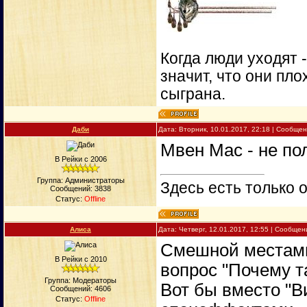
Когда люди уходят 
значит, что они пло
сыграна.
Даби
Дата: Вторник, 10.01.2017, 22:18 | Сообще
Мвен Мас - не по
В Рейки с 2006
Группа: Администраторы
Здесь есть только о
Сообщений:
3838
Статус:
Offline
Алиса
Дата: Четверг, 12.01.2017, 12:55 | Сообще
Смешной местами,
В Рейки с 2010
вопрос "Почему т
Группа: Модераторы
Вот бы вместо "В
Сообщений:
4606
Статус:
Offline