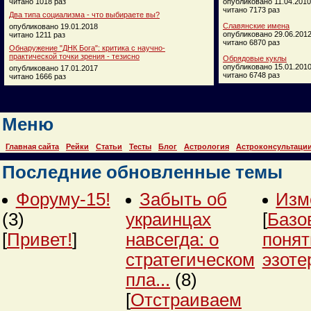
читано 1018 раз
опубликовано 11.04.2010
читано 7173 раз
Два типа социализма - что выбираете вы?
Славянские имена
опубликовано 19.01.2018
опубликовано 29.06.201
читано 1211 раз
читано 6870 раз
Обнаружение "ДНК Бога": критика с научно-
практической точки зрения - тезисно
Обрядовые куклы
опубликовано 15.01.201
опубликовано 17.01.2017
читано 6748 раз
читано 1666 раз
Меню
Главная сайта
Рейки
Статьи
Тесты
Блог
Астрология
Астроконсультаци
Последние обновленные темы
Форуму-15!
Забыть об
Изм
(3)
украинцах
[
Базо
[
Привет!
]
навсегда: о
понят
стратегическом
эзоте
пла...
(8)
[
Отстраиваем