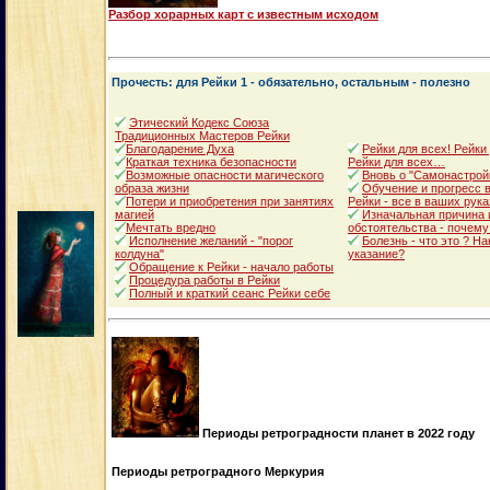
Разбор хорарных карт с известным исходом
Прочесть: для Рейки 1 - обязательно, остальным - полезно
Этический Кодекс Союза
Традиционных Мастеров Рейки
Благодарение Духа
Рейки для всех! Рейки
Краткая техника безопасности
Рейки для всех…
Возможные опасности магического
Вновь о "Самонастрой
образа жизни
Обучение и прогресс в
Потери и приобретения при занятиях
Рейки - все в ваших рука
магией
Изначальная причина 
Мечтать вредно
обстоятельства - почему
Исполнение желаний - "порог
Болезнь - что это ? Н
колдуна"
указание?
Обращение к Рейки - начало работы
Процедура работы в Рейки
Полный и краткий сеанс Рейки себе
Периоды ретроградности планет в 2022 году
Периоды ретроградного Меркурия