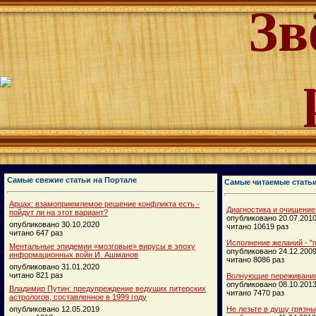
Зв
Самые свежие статьи на Портале
Самые читаемые стать
Арцах: взамоприемлемое решение конфликта есть -
Диагностика и очищение
пойдут ли на этот вариант?
опубликовано 20.07.201
опубликовано 30.10.2020
читано 10619 раз
читано 647 раз
Исполнение желаний - "п
Ментальные эпидемии «мозговые» вирусы в эпоху
опубликовано 24.12.200
информационных войн И. Ашманов
читано 8086 раз
опубликовано 31.01.2020
читано 821 раз
Волнующие переживания
опубликовано 08.10.201
Владимир Путин: предупреждение ведущих питерских
читано 7470 раз
астрологов, составленное в 1999 году
опубликовано 12.05.2019
Не лезьте в душу грязн